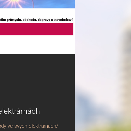
elektrárnách
ody-ve-svych-elektrarnach/