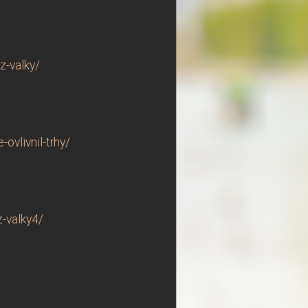
z-valky/
ovlivnil-trhy/
-valky4/