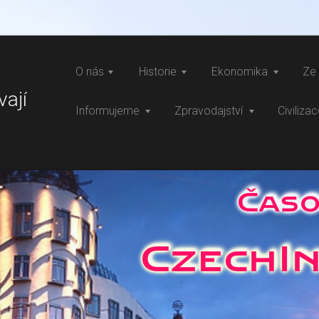
O nás
Historie
Ekonomika
Ze 
vají
Informujeme
Zpravodajství
Civiliza