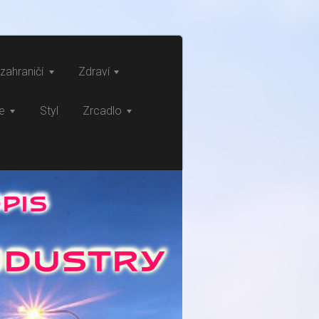
zahraničí
Zdraví
ce
Styl
Zrcadlo