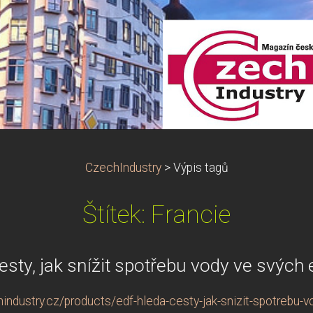
CzechIndustry
>
Výpis tagů
Štítek: Francie
esty, jak snížit spotřebu vody ve svých 
ndustry.cz/products/edf-hleda-cesty-jak-snizit-spotrebu-v