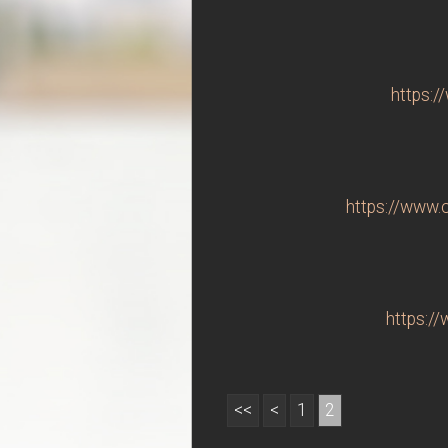
https:/
https://www.c
https:/
<<
<
1
2