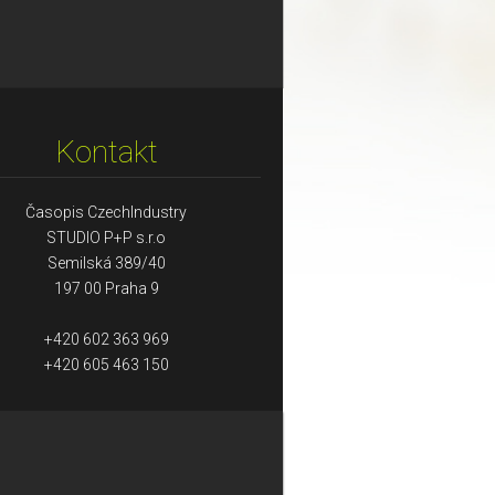
Kontakt
Časopis CzechIndustry
STUDIO P+P s.r.o
Semilská 389/40
197 00 Praha 9
+420 602 363 969
+420 605 463 150