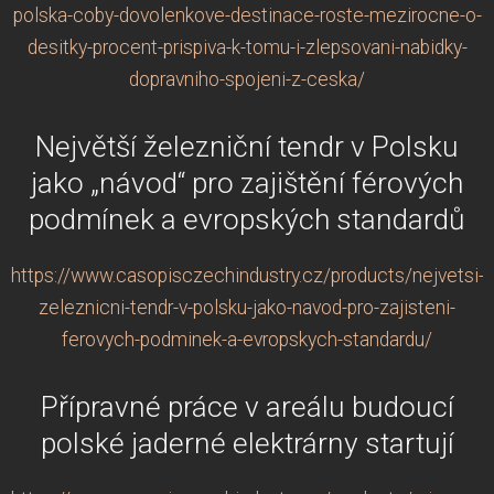
polska-coby-dovolenkove-destinace-roste-mezirocne-o-
desitky-procent-prispiva-k-tomu-i-zlepsovani-nabidky-
dopravniho-spojeni-z-ceska/
Největší železniční tendr v Polsku
jako „návod“ pro zajištění férových
podmínek a evropských standardů
https://www.casopisczechindustry.cz/products/nejvetsi-
zeleznicni-tendr-v-polsku-jako-navod-pro-zajisteni-
ferovych-podminek-a-evropskych-standardu/
Přípravné práce v areálu budoucí
polské jaderné elektrárny startují