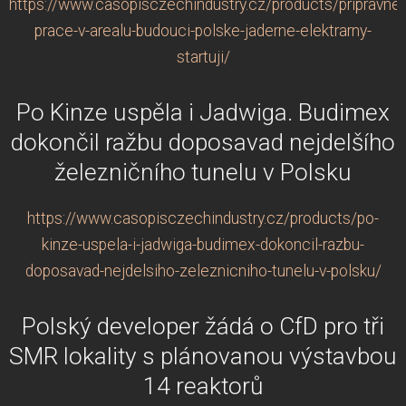
https://www.casopisczechindustry.cz/products/pripravne-
prace-v-arealu-budouci-polske-jaderne-elektrarny-
startuji/
Po Kinze uspěla i Jadwiga. Budimex
dokončil ražbu doposavad nejdelšího
železničního tunelu v Polsku
https://www.casopisczechindustry.cz/products/po-
kinze-uspela-i-jadwiga-budimex-dokoncil-razbu-
doposavad-nejdelsiho-zeleznicniho-tunelu-v-polsku/
Polský developer žádá o CfD pro tři
SMR lokality s plánovanou výstavbou
14 reaktorů