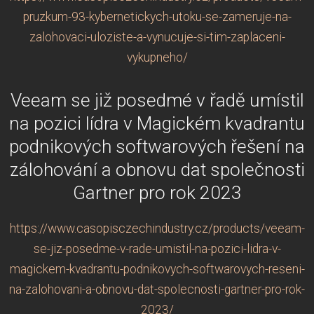
pruzkum-93-kybernetickych-utoku-se-zameruje-na-
zalohovaci-uloziste-a-vynucuje-si-tim-zaplaceni-
vykupneho/
Veeam se již posedmé v řadě umístil
na pozici lídra v Magickém kvadrantu
podnikových softwarových řešení na
zálohování a obnovu dat společnosti
Gartner pro rok 2023
https://www.casopisczechindustry.cz/products/veeam-
se-jiz-posedme-v-rade-umistil-na-pozici-lidra-v-
magickem-kvadrantu-podnikovych-softwarovych-reseni-
na-zalohovani-a-obnovu-dat-spolecnosti-gartner-pro-rok-
2023/