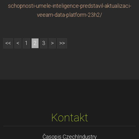
schopnosti-umele-inteligence-predstavil-aktualizaci-
veeam-data-platform-23h2/
<<
<
1
2
3
>
>>
Kontakt
Časopis CzechIndustry