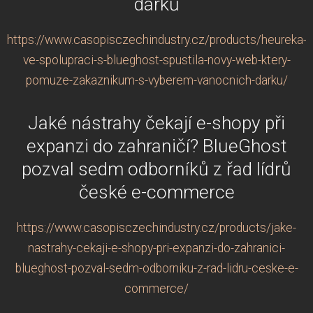
dárků
https://www.casopisczechindustry.cz/products/heureka-
ve-spolupraci-s-blueghost-spustila-novy-web-ktery-
pomuze-zakaznikum-s-vyberem-vanocnich-darku/
Jaké nástrahy čekají e-shopy při
expanzi do zahraničí? BlueGhost
pozval sedm odborníků z řad lídrů
české e-commerce
https://www.casopisczechindustry.cz/products/jake-
nastrahy-cekaji-e-shopy-pri-expanzi-do-zahranici-
blueghost-pozval-sedm-odborniku-z-rad-lidru-ceske-e-
commerce/