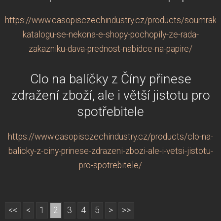
https://www.casopisczechindustry.cz/products/soumrak-
katalogu-se-nekona-e-shopy-pochopily-ze-rada-
zakazniku-dava-prednost-nabidce-na-papire/
Clo na balíčky z Číny přinese
zdražení zboží, ale i větší jistotu pro
spotřebitele
https://www.casopisczechindustry.cz/products/clo-na-
balicky-z-ciny-prinese-zdrazeni-zbozi-ale-i-vetsi-jistotu-
pro-spotrebitele/
<<
<
1
2
3
4
5
>
>>