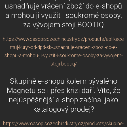
usnadňuje vrácení zboží do e-shopů
a mohou ji využít i soukromé osoby,
za vývojem stojí BOOTIQ
https://www.casopisczechindustry.cz/products/aplikace-
muj-kuryr-od-dpd-sk-usnadnuje-vraceni-zbozi-do-e-
shopu-a-mohou-ji-vyuzit-i-soukrome-osoby-za-vyvojem-
stoji-bootiq/
Skupině e-shopů kolem bývalého
Magnetu se i přes krizi daří. Víte, že
nejúspěšnější e-shop začínal jako
katalogový prodej?
https://www.casopisczechindustry.cz/products/skupine-