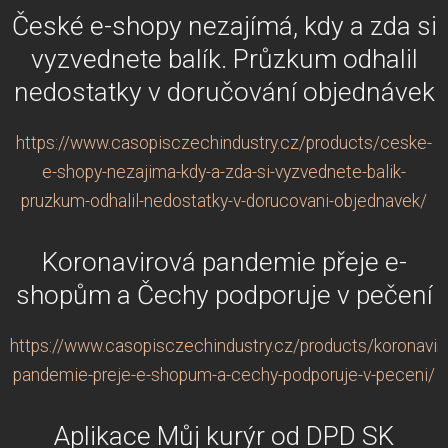
České e-shopy nezajímá, kdy a zda si
vyzvednete balík. Průzkum odhalil
nedostatky v doručování objednávek
https://www.casopisczechindustry.cz/products/ceske-
e-shopy-nezajima-kdy-a-zda-si-vyzvednete-balik-
pruzkum-odhalil-nedostatky-v-dorucovani-objednavek/
Koronavirová pandemie přeje e-
shopům a Čechy podporuje v pečení
https://www.casopisczechindustry.cz/products/koronavir
pandemie-preje-e-shopum-a-cechy-podporuje-v-peceni/
Aplikace Můj kurýr od DPD SK