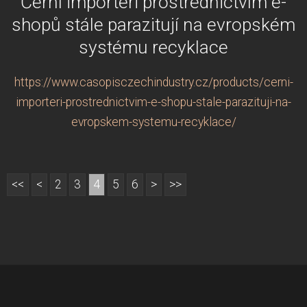
Černí importéři prostřednictvím e-
shopů stále parazitují na evropském
systému recyklace
https://www.casopisczechindustry.cz/products/cerni-
importeri-prostrednictvim-e-shopu-stale-parazituji-na-
evropskem-systemu-recyklace/
<<
<
2
3
4
5
6
>
>>