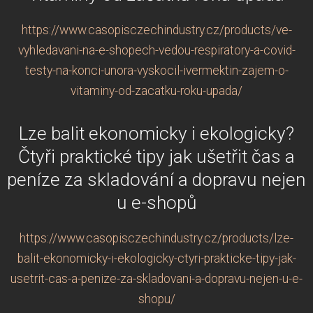
https://www.casopisczechindustry.cz/products/ve-
vyhledavani-na-e-shopech-vedou-respiratory-a-covid-
testy-na-konci-unora-vyskocil-ivermektin-zajem-o-
vitaminy-od-zacatku-roku-upada/
Lze balit ekonomicky i ekologicky?
Čtyři praktické tipy jak ušetřit čas a
peníze za skladování a dopravu nejen
u e-shopů
https://www.casopisczechindustry.cz/products/lze-
balit-ekonomicky-i-ekologicky-ctyri-prakticke-tipy-jak-
usetrit-cas-a-penize-za-skladovani-a-dopravu-nejen-u-e-
shopu/