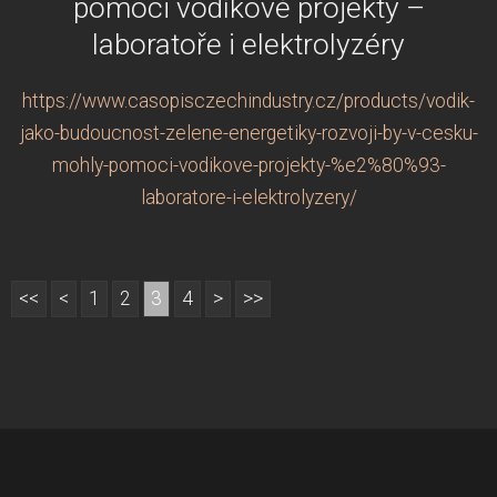
pomoci vodíkové projekty –
laboratoře i elektrolyzéry
https://www.casopisczechindustry.cz/products/vodik-
jako-budoucnost-zelene-energetiky-rozvoji-by-v-cesku-
mohly-pomoci-vodikove-projekty-%e2%80%93-
laboratore-i-elektrolyzery/
<<
<
1
2
3
4
>
>>