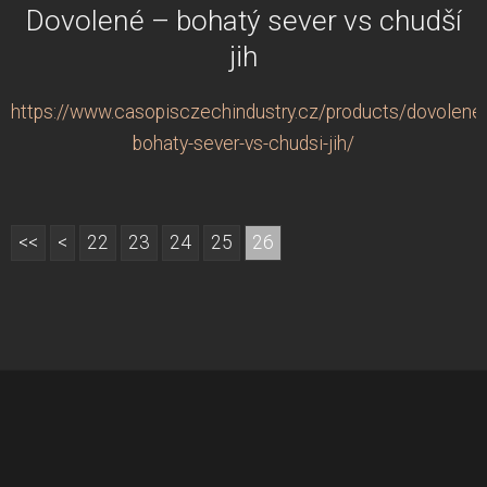
Dovolené – bohatý sever vs chudší
jih
https://www.casopisczechindustry.cz/products/dovolene
bohaty-sever-vs-chudsi-jih/
<<
<
22
23
24
25
26