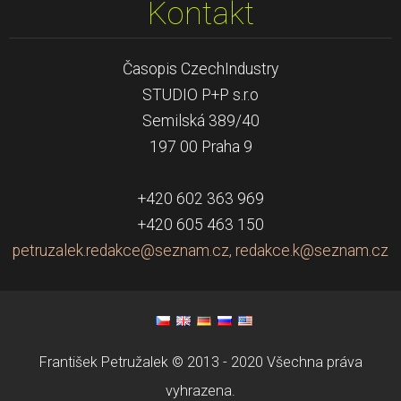
Kontakt
Časopis CzechIndustry
STUDIO P+P s.r.o
Semilská 389/40
197 00 Praha 9
+420 602 363 969
+420 605 463 150
petruzalek.redakce@seznam.cz, redakce.k@seznam.cz
František Petružalek © 2013 - 2020 Všechna práva
vyhrazena.