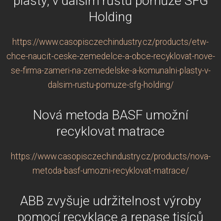
plasty, v dalším růstu pomůže SFG
Holding
https://www.casopisczechindustry.cz/products/etw-
chce-naucit-ceske-zemedelce-a-obce-recyklovat-nove-
se-firma-zameri-na-zemedelske-a-komunalni-plasty-v-
dalsim-rustu-pomuze-sfg-holding/
Nová metoda BASF umožní
recyklovat matrace
https://www.casopisczechindustry.cz/products/nova-
metoda-basf-umozni-recyklovat-matrace/
ABB zvyšuje udržitelnost výroby
pomocí recyklace a repase tisíců