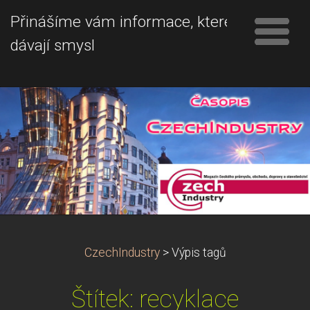
Přinášíme vám informace, které
dávají smysl
CzechIndustry
>
Výpis tagů
Štítek: recyklace