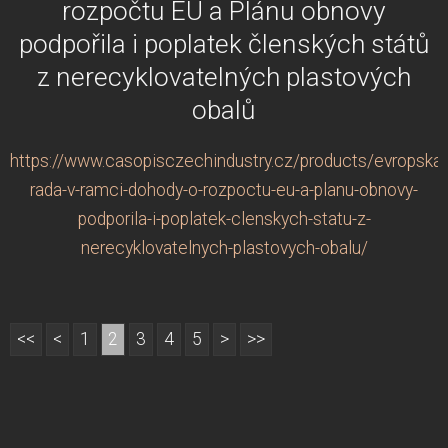
rozpočtu EU a Plánu obnovy
podpořila i poplatek členských států
z nerecyklovatelných plastových
obalů
https://www.casopisczechindustry.cz/products/evropska-
rada-v-ramci-dohody-o-rozpoctu-eu-a-planu-obnovy-
podporila-i-poplatek-clenskych-statu-z-
nerecyklovatelnych-plastovych-obalu/
<<
<
1
2
3
4
5
>
>>