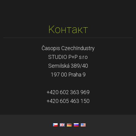
Koнтакт
Časopis CzechIndustry
STUDIO P+P s.r.o
Semilská 389/40
197 00 Praha 9
+420 602 363 969
+420 605 463 150