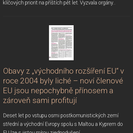
klíčových priorit na příštích pět let. Vyzvala orgány...
Obavy z „východního rozšíření EU“ v
roce 2004 byly liché – noví členové
EU jsou nepochybně přínosem a
zároveň sami profitují
Deset let po vstupu osmi postkomunistických zemí
střední a východní Evropy spolu s Maltou a Kyprem do
EU lze s jistou mírou zjednodušení...