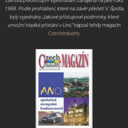
završila předvstupní vyjednávání zahájená na jaře roku
1988. Podle prohlášení, které na závěr přečetl V. Špidla,
byly vyjednány „takové přístupové podmínky, které
umožní hladké přistání v Unii,“
napsal tehdy magazín
CzechIndustry
.