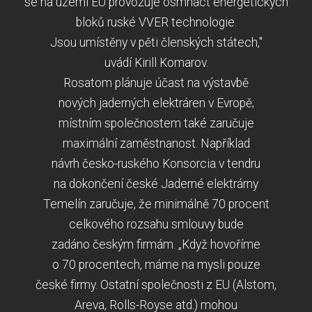
se na území EU provozuje osmnáct energetických
bloků ruské VVER technologie.
Jsou umístěny v pěti členských státech,"
uvádí Kirill Komarov.
Rosatom plánuje účast na výstavbě
nových jaderných elektráren v Evropě;
místním společnostem také zaručuje
maximální zaměstnanost. Například
návrh česko-ruského Konsorcia v tendru
na dokončení české Jaderné elektrárny
Temelín zaručuje, že minimálně 70 procent
celkového rozsahu smlouvy bude
zadáno českým firmám. „Když hovoříme
o 70 procentech, máme na mysli pouze
české firmy. Ostatní společnosti z EU (Alstom,
Areva, Rolls-Royse atd.) mohou