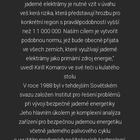
jaderné elektrárny je nutné vzít v úvahu
veš kerá rizika, která představují hrozbu pro
konkrétní region s pravděpodobností vyšší
než 1:1 000 000. Naším cílem je vytvořit
podobnou normu, jež bude obecně přijata
ve všech zemích, které využívají jaderné
elektrárny jako primární zdroj energie,“
uvedl Kirill Komarov ve své řeči u kulatého
stolu.
V roce 1988 byl v tehdejším Sovětském
svazu založen Institut pro řešení problémů
při vývoji bezpečné jaderné energetiky.
Jeho hlavním úkolem je komplexní analýza
zařízení pro bezpečnou jadernou energetiku
včetně jaderného palivového cyklu
s využitím moderních počítačových technologií.