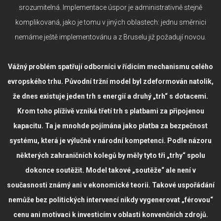
srozumitelná. Implementace úspor je administrativně stejně
komplikovaná, jako je tomu v jiných oblastech: jednu směrnici
nemáme ještě implementovánu a z Bruselu již požadují novou.
Vážný problém spatřují odborníci v řídicím mechanismu celého
evropského trhu. Původní tržní model byl zdeformován natolik,
že dnes existuje jeden trh s energií a druhý „trh“ s dotacemi.
Krom toho plíživě vzniká třetí trh s platbami za připojenou
kapacitu. Ta je mnohde pojímána jako platba za bezpečnost
systému, která je výlučně v národní kompetenci. Podle názoru
některých zahraničních kolegů by měly tyto tři „trhy“ spolu
dokonce soutěžit. Model takové „soutěže“ ale není v
současnosti známý ani v ekonomické teorii. Takové uspořádání
nemůže bez politických intervencí nikdy vygenerovat „férovou“
cenu ani motivaci k investicím v oblasti konvenčních zdrojů.