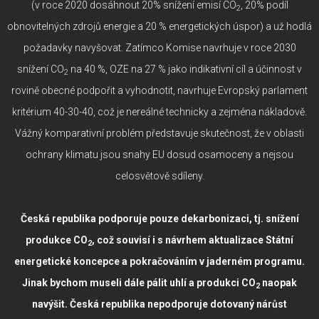
(v roce 2020 dosáhnout 20% snížení emisí CO
, 20% podíl
2
obnovitelných zdrojů energie a 20 % energetických úspor) a už hodlá
požadavky navyšovat. Zatímco Komise navrhuje v roce 2030
snížení CO
na 40 %, OZE na 27 % jako indikativní cíl a účinnost v
2
rovině obecné podpořit a vyhodnotit, navrhuje Evropský parlament
kritérium 40-30-40, což je nereálné technicky a zejména nákladově.
Vážný komparativní problém představuje skutečnost, že v oblasti
ochrany klimatu jsou snahy EU dosud osamoceny a nejsou
celosvětově sdíleny.
Česká republika podporuje pouze dekarbonizaci, tj. snížení
produkce CO
, což souvisí i s návrhem aktualizace Státní
2
energetické koncepce a pokračováním v jaderném programu.
Jinak bychom museli dále pálit uhlí a produkci CO
naopak
2
navýšit. Česká republika nepodporuje dotovaný nárůst