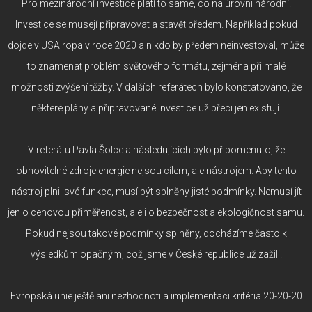
Pro mezinárodní investice platí to samé, co na úrovni národní.
Investice se musejí připravovat a stavět předem. Například pokud
dojde v USA ropa v roce 2020 a nikdo by předem neinvestoval, může
to znamenat problém světového formátu, zejména při malé
možnosti zvýšení těžby. V dalších referátech bylo konstatováno, že
některé plány a připravované investice už přeci jen existují.
V referátu Pavla Šolce a následujících bylo připomenuto, že
obnovitelné zdroje energie nejsou cílem, ale nástrojem. Aby tento
nástroj plnil své funkce, musí být splněny jisté podmínky. Nemusí jít
jen o cenovou přiměřenost, ale i o bezpečnost a ekologičnost samu.
Pokud nejsou takové podmínky splněny, docházíme často k
výsledkům opačným, což jsme v České republice už zažili.
Evropská unie ještě ani nezhodnotila implementaci kritéria 20-20-20