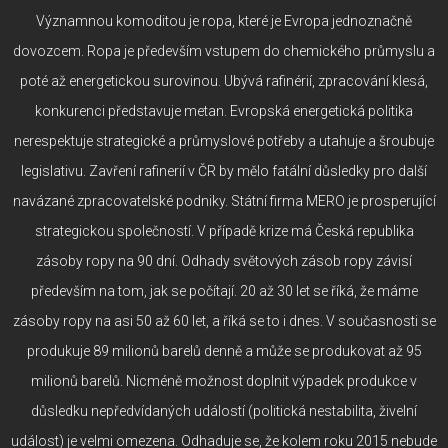
Významnou komoditou je ropa, které je Evropa jednoznačně
dovozcem. Ropa je především vstupem do chemického průmyslu a
poté až energetickou surovinou. Ubývá rafinérií, zpracování klesá,
konkurenci představuje metan. Evropská energetická politika
nerespektuje strategické a průmyslové potřeby a utahuje a šroubuje
legislativu. Zavření rafinerií v ČR by mělo fatální důsledky pro další
navázané zpracovatelské podniky. Státní firma MERO je prosperující
strategickou společností. V případě krize má Česká republika
zásoby ropy na 90 dní. Odhady světových zásob ropy závisí
především na tom, jak se počítají. 20 až 30 let se říká, že máme
zásoby ropy na asi 50 až 60 let, a říká se to i dnes. V současnosti se
produkuje 89 milionů barelů denně a může se produkovat až 95
milionů barelů. Nicméně možnost doplnit výpadek produkce v
důsledku nepředvídaných událostí (politická nestabilita, živelní
událost) je velmi omezena. Odhaduje se, že kolem roku 2015 nebude