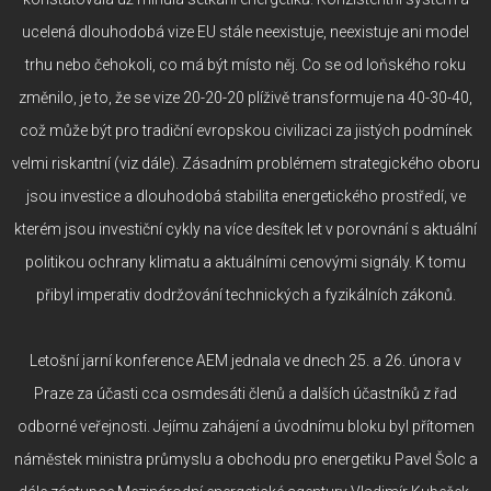
ucelená dlouhodobá vize EU stále neexistuje, neexistuje ani model
trhu nebo čehokoli, co má být místo něj. Co se od loňského roku
změnilo, je to, že se vize 20-20-20 plíživě transformuje na 40-30-40,
což může být pro tradiční evropskou civilizaci za jistých podmínek
velmi riskantní (viz dále). Zásadním problémem strategického oboru
jsou investice a dlouhodobá stabilita energetického prostředí, ve
kterém jsou investiční cykly na více desítek let v porovnání s aktuální
politikou ochrany klimatu a aktuálními cenovými signály. K tomu
přibyl imperativ dodržování technických a fyzikálních zákonů.
Letošní jarní konference AEM jednala ve dnech 25. a 26. února v
Praze za účasti cca osmdesáti členů a dalších účastníků z řad
odborné veřejnosti. Jejímu zahájení a úvodnímu bloku byl přítomen
náměstek ministra průmyslu a obchodu pro energetiku Pavel Šolc a