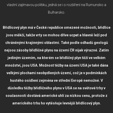
vlastní zajímavou politiku, jedná se i o rozšíření na Rumunsko a
Bulharsko.
Břidlicový plyn má v České republice omezené možnosti, břidlice
jsou měkčí, takže vrty se mohou dříve ucpat a hlavně leží pod
chráněnými krajinnými oblastmi. Také podle odhadů geologů
nejsou zásoby břidličné plynu na území ČR nijak výrazné. Zatím
jediným územím, na kterém se břidličný plyn těží ve velkém
množství, jsou USA. Možnost těžby na území USA je také dána
velkými plochami neobydlených území, což je v podmínkách
hustého osídlení zejména ve střední Evropě nemožné. V
důsledku těžby břidličného plynu v USA se na světové trhy v
současnosti dostává americké uhlí za nízkou cenu, protože z
amerického trhu ho vytěsňuje levnější břidlicový plyn.