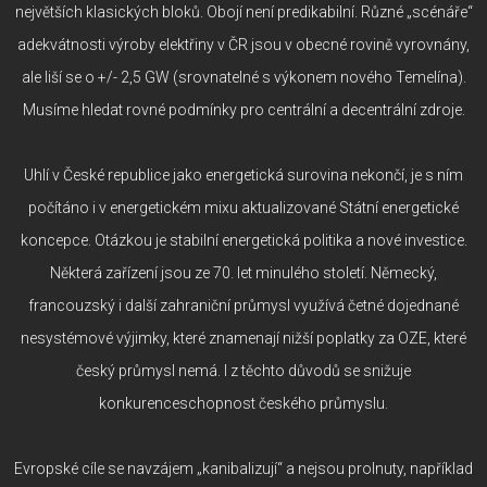
největších klasických bloků. Obojí není predikabilní. Různé „scénáře“
adekvátnosti výroby elektřiny v ČR jsou v obecné rovině vyrovnány,
ale liší se o +/- 2,5 GW (srovnatelné s výkonem nového Temelína).
Musíme hledat rovné podmínky pro centrální a decentrální zdroje.
Uhlí v České republice jako energetická surovina nekončí, je s ním
počítáno i v energetickém mixu aktualizované Státní energetické
koncepce. Otázkou je stabilní energetická politika a nové investice.
Některá zařízení jsou ze 70. let minulého století. Německý,
francouzský i další zahraniční průmysl využívá četné dojednané
nesystémové výjimky, které znamenají nižší poplatky za OZE, které
český průmysl nemá. I z těchto důvodů se snižuje
konkurenceschopnost českého průmyslu.
Evropské cíle se navzájem „kanibalizují“ a nejsou prolnuty, například