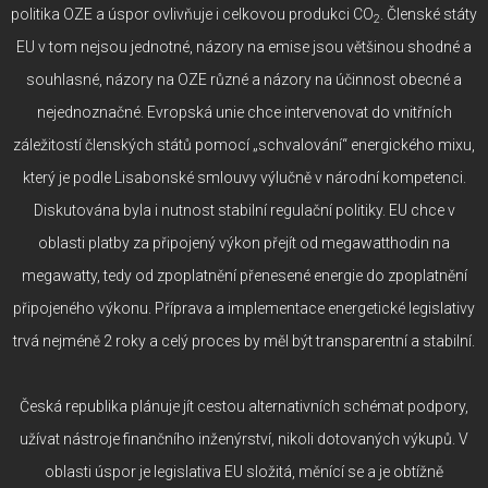
politika OZE a úspor ovlivňuje i celkovou produkci CO
. Členské státy
2
EU v tom nejsou jednotné, názory na emise jsou většinou shodné a
souhlasné, názory na OZE různé a názory na účinnost obecné a
nejednoznačné. Evropská unie chce intervenovat do vnitřních
záležitostí členských států pomocí „schvalování“ energického mixu,
který je podle Lisabonské smlouvy výlučně v národní kompetenci.
Diskutována byla i nutnost stabilní regulační politiky. EU chce v
oblasti platby za připojený výkon přejít od megawatthodin na
megawatty, tedy od zpoplatnění přenesené energie do zpoplatnění
připojeného výkonu. Příprava a implementace energetické legislativy
trvá nejméně 2 roky a celý proces by měl být transparentní a stabilní.
Česká republika plánuje jít cestou alternativních schémat podpory,
užívat nástroje finančního inženýrství, nikoli dotovaných výkupů. V
oblasti úspor je legislativa EU složitá, měnící se a je obtížně