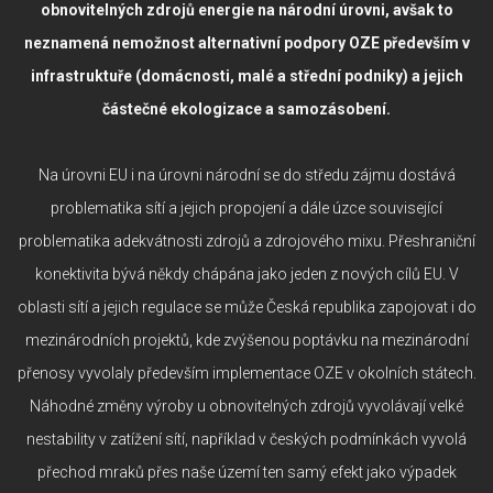
obnovitelných zdrojů energie na národní úrovni, avšak to
neznamená nemožnost alternativní podpory OZE především v
infrastruktuře (domácnosti, malé a střední podniky) a jejich
částečné ekologizace a samozásobení.
Na úrovni EU i na úrovni národní se do středu zájmu dostává
problematika sítí a jejich propojení a dále úzce související
problematika adekvátnosti zdrojů a zdrojového mixu. Přeshraniční
konektivita bývá někdy chápána jako jeden z nových cílů EU. V
oblasti sítí a jejich regulace se může Česká republika zapojovat i do
mezinárodních projektů, kde zvýšenou poptávku na mezinárodní
přenosy vyvolaly především implementace OZE v okolních státech.
Náhodné změny výroby u obnovitelných zdrojů vyvolávají velké
nestability v zatížení sítí, například v českých podmínkách vyvolá
přechod mraků přes naše území ten samý efekt jako výpadek