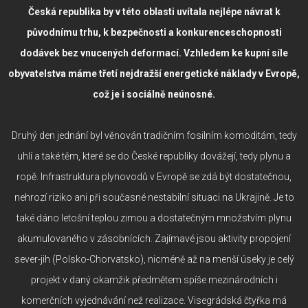
Česká republika by v této oblasti uvítala nejlépe návrat k
původnímu trhu, k bezpečnosti a konkurenceschopnosti
dodávek bez vnucených deformací. Vzhledem ke kupní síle
obyvatelstva máme třetí nejdražší energetické náklady v Evropě,
což je i sociálně neúnosné.
Druhý den jednání byl věnován tradičním fosilním komoditám, tedy
uhlí a také těm, které se do České republiky dovážejí, tedy plynu a
ropě. Infrastruktura plynovodů v Evropě se zdá být dostatečnou,
nehrozí riziko ani při současné nestabilní situaci na Ukrajině. Je to
také dáno letošní teplou zimou a dostatečným množstvím plynu
akumulovaného v zásobnících. Zajímavé jsou aktivity propojení
sever-jih (Polsko-Chorvatsko), nicméně až na menší úseky je celý
projekt v daný okamžik předmětem spíše mezinárodních i
komerčních vyjednávání než realizace. Visegrádská čtyřka má