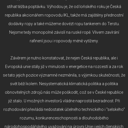
stíhat těžba poptávku. Výhodou je, že od loňského roku je Česká
republika akcionářem ropovodu IKL, takže má zajištěny přednostní
dodávky ropy a také můžeme dovézt ropu tankerem do Terstu.
Nejsme tedy monopolně závislí na ruské ropě. Vlivem zavírání
rafinerií jsou i ropovody méně vytíženy.
Závěrem je nutno konstatovat, že nejen Česká republika, ale i
Evropská unie stály již v minulosti v energetice na rozcestí a za rok
se tato jejich pozice významně nezměnila, s výjimkou skutečnosti, že
svět běží kolem. Nesystematická klimatická politika a politika
obnovitelných zdrojů nás může poškodit, což se v České republice
již stalo. U možných investorů vládne naprostá bezradnost. Při
rozhodování převládá nedostatek účelného technického i "selského"
rozumu, konkurenceschopnosti a dlouhodobého
národohospodářského uvažování na úrovni Unie i jejích členských