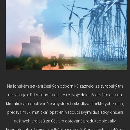
Na loňském setkání českých odborníků zaznělo, že evropský trh
neexistuje a EU se namísto jeho rozvoje dala především cestou
klimatických opatření. Nesmyslnost i škodlivost některých z nich,
především „klimatická“ opatření vedoucí svými důsledky k ničení
deštných pralesů za účelem dotované produkce biopaliv,
konstatovala už minulá setkání energetiků. Konzistentní systém a