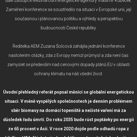
dále zástupce Mezinárodní energetické agentury Vladimír Kubeček.
Zaměření konference se soustředilo na situaci v Evropské unii, její
současnou i plánovanou politiku a výhledy a perspektivu
budoucnosti České republiky.
Ředitelka AEM Zuzana Šolcová zahájila jednání konference
nastolením otázky, zda z Evropy nemizí průmysl a zda není čas
zamyslet se především nad cenovými dopady plánů EU v oblasti
ochrany klimatu na náš všední život.
Úvodní přehledný referát popsal měnící se globální energetickou
situaci. V méně vyspělých společnostech je denním problémem
sběr biomasy na domácí topeniště a nečisté vaření má za
důsledek řadu úmrtí. Do roku 2035 bude růst poptávky po energii
ze 65 procent v Asii. V roce 2020 dojde podle odhadů ropa z