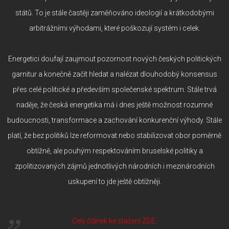
států. To je stále častěji zaměňováno ideologií a krátkodobými
arbitrážními výhodami, které poškozují systém i celek.
Energetici doufají zaujmout pozornost nových českých politických
garnitur a konečně začít hledat a nalézat dlouhodobý konsensus
přes celé politické a především společenské spektrum. Stále trvá
naděje, že česká energetika má i dnes ještě možnost rozumné
budoucnosti, transformace a zachování konkurenční výhody. Stále
platí, že bez politiků lze reformovat nebo stabilizovat obor poměrně
obtížně, ale pouhým respektováním bruselské politiky a
zpolitizovaných zájmů jednotlivých národních i mezinárodních
uskupení to jde ještě obtížněji.
Celý článek ke stažení ZDE: