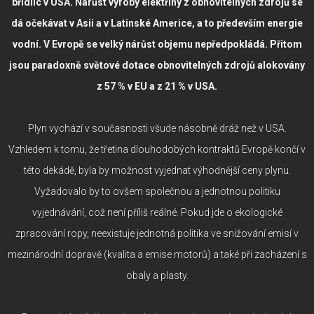
břidlic v USA. Nárůst výroby elektřiny z obnovitelných zdrojů se
dá očekávat v Asii a v Latinské Americe, a to především energie
vodní. V Evropě se velký nárůst objemu nepředpokládá. Přitom
jsou paradoxně světové dotace obnovitelných zdrojů alokovány
z 57 % v EU a z 21 % v USA.
Plyn vychází v současnosti všude násobně dráž než v USA.
Vzhledem k tomu, že třetina dlouhodobých kontraktů Evropě končí v
této dekádě, byla by možnost vyjednat výhodnější ceny plynu.
Vyžadovalo by to ovšem společnou a jednotnou politiku
vyjednávání, což není příliš reálné. Pokud jde o ekologické
zpracování ropy, neexistuje jednotná politika ve snižování emisí v
mezinárodní dopravě (kvalita a emise motorů) a také při zacházení s
obaly a plasty.