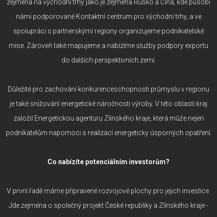
zejména na východní trhy jako je zejména Rusko a Čína, kde působí
námi podporované Kontaktní centrum pro východní trhy, a ve
spolupráci s partnerskými regiony organizujeme podnikatelské
mise. Zároveň také mapujeme a nabízíme služby podpory exportu
do dalších perspektivních zemí.
Důležité pro zachování konkurenceschopnosti průmyslu v regionu
je také snižování energetické náročnosti výroby. V této oblasti kraj
založil Energetickou agenturu Zlínského kraje, která může nejen
podnikatelům napomoci s realizací energeticky úsporných opatření.
Co nabízíte potenciálním investorům?
V první řadě máme připravené rozvojové plochy pro jejich investice.
Jde zejména o společný projekt České republiky a Zlínského kraje -