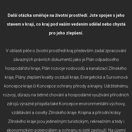
Další otázka směřuje na životní prostředí. Jste spojen s jeho
stavem v kraji, co kraj pod vaším vedením udělal nebo chystá
pro jeho zlepšení.
V oblasti péče o životní prostředí kraj především zadal zpracování
závazných právních dokumentů jako je Plán odpadového
hospodářství kraje, Plán rozvoje vodovodů a kanalizací Zlínského
kraje, Plány zlepšení kvality ovzduší kraje, Energetická a Surovinová
koncepce kraje či Koncepce ochrany přírody a krajiny. Udržitelnému
rozvoji, důrazu na šetrné chování a hospodárné využívání přírodních
zdrojů výrazně přispěla také Koncepce environmentální výchovy,
vzdělávání a osvěty Zlínského kraje. Krajina a přírodní krásy
Zlínského kraje jsou jedinečným turistickým, rekreačním a tedy i
ekonomickým potenciálem a ochranu si jistě zaslouží. Na území