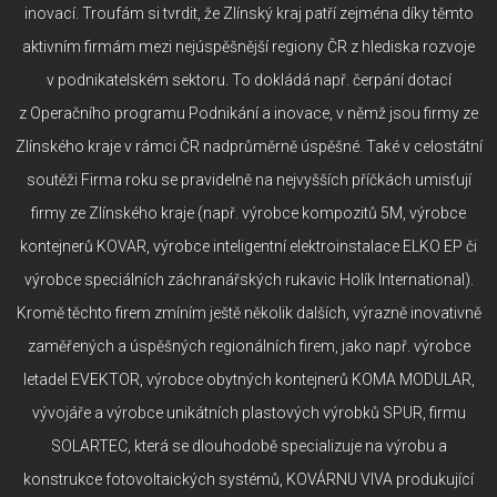
inovací. Troufám si tvrdit, že Zlínský kraj patří zejména díky těmto
aktivním firmám mezi nejúspěšnější regiony ČR z hlediska rozvoje
v podnikatelském sektoru. To dokládá např. čerpání dotací
z Operačního programu Podnikání a inovace, v němž jsou firmy ze
Zlínského kraje v rámci ČR nadprůměrně úspěšné. Také v celostátní
soutěži Firma roku se pravidelně na nejvyšších příčkách umisťují
firmy ze Zlínského kraje (např. výrobce kompozitů 5M, výrobce
kontejnerů KOVAR, výrobce inteligentní elektroinstalace ELKO EP či
výrobce speciálních záchranářských rukavic Holík International).
Kromě těchto firem zmíním ještě několik dalších, výrazně inovativně
zaměřených a úspěšných regionálních firem, jako např. výrobce
letadel EVEKTOR, výrobce obytných kontejnerů KOMA MODULAR,
vývojáře a výrobce unikátních plastových výrobků SPUR, firmu
SOLARTEC, která se dlouhodobě specializuje na výrobu a
konstrukce fotovoltaických systémů, KOVÁRNU VIVA produkující