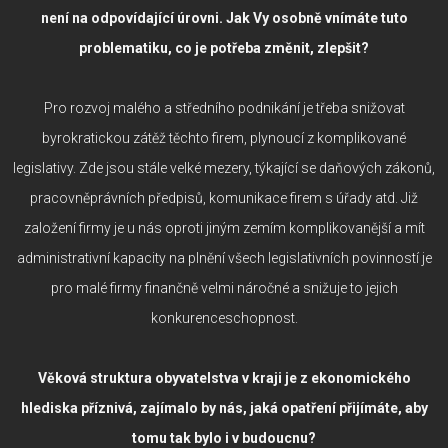
není na odpovídající úrovni. Jak Vy osobně vnímáte tuto
problematiku, co je potřeba změnit, zlepšit?
Pro rozvoj malého a středního podnikání je třeba snižovat
byrokratickou zátěž těchto firem, plynoucí z komplikované
legislativy. Zde jsou stále velké mezery, týkající se daňových zákonů,
pracovněprávních předpisů, komunikace firem s úřady atd. Již
založení firmy je u nás oproti jiným zemím komplikovanější a mít
administrativní kapacity na plnění všech legislativních povinností je
pro malé firmy finančně velmi náročné a snižuje to jejich
konkurenceschopnost.
Věková struktura obyvatelstva v kraji je z ekonomického
hlediska příznivá, zajímalo by nás, jaká opatření přijímáte, aby
tomu tak bylo i v budoucnu?