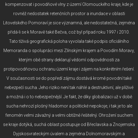
kompenzovat i povodňové vlny z území Olomouckého kraje, kde je
rovněž nedostatek retenčních prostor a inundace v oblasti
Litovelského Pomoraví je sice významná, ale nedostatečná, zejména
přidá-li se k Moravě také Bečva, což byl případ roku 1997 i 2010.
Tato tíživá geografická poloha vyvolala také podpis oficiálního
Memoranda o spolupráci mezi Zlínským krajem a Povodím Moravy,
kterým obě strany deklarují vědomí odpovědnosti za
protipovodňovou ochranu území kraje i zájem na konkrétním řešení.
V současnosti se do popředí zájmu dostává kromě povodní také
nebezpečí sucha. Jeho riziko není tak náhlé a destruktivní, ale plíživé
a možná i o to nebezpečnější. Je fakt, že díky globalizaci už v době
sucha nehrozí plošný hladomor a politické nepokoje, i tak je to ale
fenomén velmi závažný a velmi obtížně řešitelný. Ohrožení suchem
se kraje dotýká, suchá oblast postupuje od Břeclavska a Znojemska
Dyjskosvrateckým úvalem a zejména Dolnomoravským a