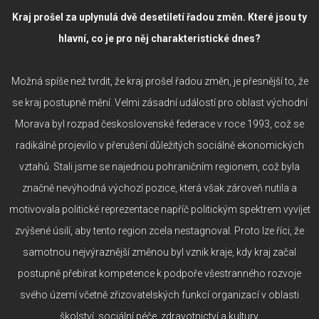
Kraj prošel za uplynulá dvě desetiletí řadou změn. Které jsou ty
hlavní, co je pro něj charakteristické dnes?
Možná spíše než tvrdit, že kraj prošel řadou změn, je přesnější to, že
se kraj postupně mění. Velmi zásadní událostí pro oblast východní
Morava byl rozpad československé federace v roce 1993, což se
radikálně projevilo v přerušení důležitých sociálně ekonomických
vztahů. Stali jsme se najednou pohraničním regionem, což byla
značně nevýhodná výchozí pozice, která však zároveň nutila a
motivovala politické reprezentace napříč politickým spektrem vyvíjet
zvýšené úsilí, aby tento region zcela nestagnoval. Proto lze říci, že
samotnou nejvýraznější změnou byl vznik kraje, kdy kraj začal
postupně přebírat kompetence k podpoře všestranného rozvoje
svého území včetně zřizovatelských funkcí organizací v oblasti
školství, sociální péče, zdravotnictví a kultury.