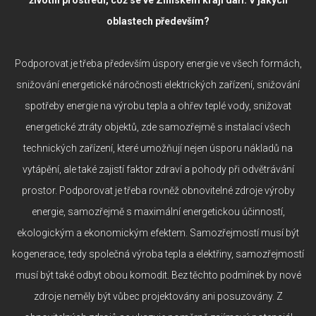
oblastech především?
Podporovat je třeba především úspory energie ve všech formách,
snižování energetické náročnosti elektrických zařízení, snižování
spotřeby energie na výrobu tepla a ohřev teplé vody, snižovat
energetické ztráty objektů, zde samozřejmě s instalací všech
technických zařízení, které umožňují nejen úsporu nákladů na
vytápění, ale také zajistí faktor zdraví a pohody při odvětrávání
prostor. Podporovat je třeba rovněž obnovitelné zdroje výroby
energie, samozřejmě s maximální energetickou účinností,
ekologickým a ekonomickým efektem. Samozřejmostí musí být
kogenerace, tedy společná výroba tepla a elektřiny, samozřejmostí
musí být také odbyt obou komodit. Bez těchto podmínek by nové
zdroje neměly být vůbec projektovány ani posuzovány. Z