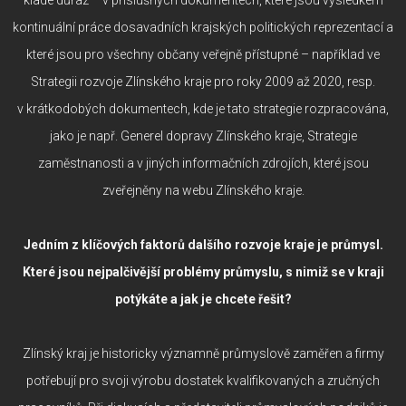
kontinuální práce dosavadních krajských politických reprezentací a
které jsou pro všechny občany veřejně přístupné – například ve
Strategii rozvoje Zlínského kraje pro roky 2009 až 2020, resp.
v krátkodobých dokumentech, kde je tato strategie rozpracována,
jako je např. Generel dopravy Zlínského kraje, Strategie
zaměstnanosti a v jiných informačních zdrojích, které jsou
zveřejněny na webu Zlínského kraje.
Jedním z klíčových faktorů dalšího rozvoje kraje je průmysl.
Které jsou nejpalčivější problémy průmyslu, s nimiž se v kraji
potýkáte a jak je chcete řešit?
Zlínský kraj je historicky významně průmyslově zaměřen a firmy
potřebují pro svoji výrobu dostatek kvalifikovaných a zručných