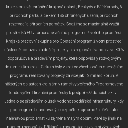
kraje jsou dvě chráněné krajinné oblasti, Beskydy a Bílé Karpaty, 6
přírodních parku a celkem 186 chráněných území, přírodních
rezervací a přírodních památek. Snažíme se maximálně využít
prostředků EU v rámci operačního programu životního prostředí.
Krajská pracovní skupina pro Operační program životní prostředí
důsledně posuzovala došlé projekty a s regionální vahou vlivu 30 %
doporučovala především projekty, které odpovídaly rozvojovým
dokumentům kraje. Celkem byly v kraji ve všech osách operačního
programu realizovány projekty za více jak 12 miliard korun. V
některých oblastech kraj sám v rámci vytvořeného Programového
fondu vyčlenil finanční prostředky k podpoře žádoucích aktivit.
Jednalo se především o úsek vodohospodářské infrastruktury, kdy
podprogram financovaný z rozpočtu kraje umožnil řešit tuto
naléhavou problematiku zejména malým obcím, které by jinak na
podporu nedosáhly. Příkladů je mnoho, jeden z velmi výrazných,