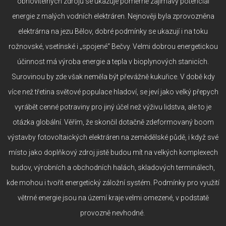
obnovitelných zdrojů se ukazuje poměrně zajímavý potenciál
energie z malých vodních elektráren. Nejnověji byla zprovozněna
elektrárna na jezu Bělov, dobré podmínky se ukazují i na toku
rožnovské, vsetínské i „spojené“ Bečvy. Velmi dobrou energetickou
účinnost má výroba energie a tepla v bioplynových stanicích.
Surovinou by zde však neměla být převážně kukuřice. V době kdy
více než třetina světové populace hladoví, se jeví jako velký přepych
vyrábět cenné potraviny pro jiný účel než výživu lidstva, ale to je
otázka globální. Věřím, že skončil dotačně zdeformovaný boom
výstavby fotovoltaických elektráren na zemědělské půdě, i když své
místo jako doplňkový zdroj jistě budou mít na velkých komplexech
budov, výrobních a obchodních halách, skladových terminálech,
kde mohou i tvořit energetický záložní systém. Podmínky pro využití
větrné energie jsou na území kraje velmi omezené, v podstatě
provozně nevhodné.