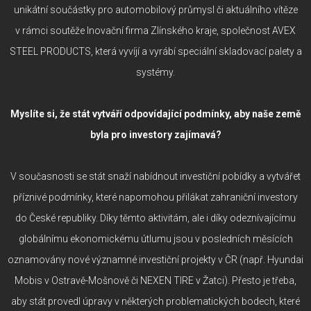
unikátní součástky pro automobilový průmysl či aktuálního vítěze
v rámci soutěže Inovační firma Zlínského kraje, společnost AVEX
STEEL PRODUCTS, která vyvíjí a vyrábí speciální skladovací palety a
systémy.
Myslíte si, že stát vytváří odpovídající podmínky, aby naše země
byla pro investory zajímavá?
V současnosti se stát snaží nabídnout investiční pobídky a vytvářet
příznivé podmínky, které napomohou přilákat zahraniční investory
do České republiky. Díky těmto aktivitám, ale i díky odeznívajícímu
globálnímu ekonomickému útlumu jsou v posledních měsících
oznamovány nové významné investiční projekty v ČR (např. Hyundai
Mobis v Ostravě-Mošnově či NEXEN TIRE v Žatci). Přesto je třeba,
aby stát provedl úpravy v některých problematických bodech, které