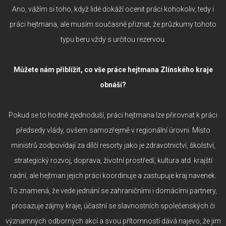
Ano, vážím si toho, když lidé dokáží ocenit práci kohokoliv, tedy i
práci hejtmana, ale musím současně přiznat, že průzkumy tohoto
typu beru vždy s určitou rezervou.
Můžete nám přiblížit, co vše práce hejtmana Zlínského kraje
obnáší?
Pokud se to hodně zjednoduší, práci hejtmana lze přirovnat k práci
předsedy vlády, ovšem samozřejmě v regionální úrovni. Místo
ministrů zodpovídají za dílčí resorty jako je zdravotnictví, školství,
strategický rozvoj, doprava, životní prostředí, kultura atd. krajští
radní, ale hejtman jejich práci koordinuje a zastupuje kraj navenek.
To znamená, že vede jednání se zahraničními i domácími partnery,
prosazuje zájmy kraje, účastní se slavnostních společenských či
významných odborných akcí a svou přítomností dává najevo, že jim