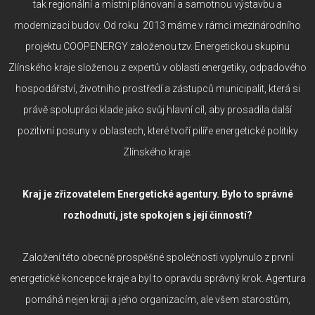
tak regionální a místní plánovaní a samotnou výstavbu a
modernizaci budov. Od roku 2013 máme v rámci mezinárodního
projektu COOPENERGY založenou tzv. Energetickou skupinu
Zlínského kraje složenou z expertů v oblasti energetiky, odpadového
hospodářství, životního prostředí a zástupců municipalit, která si
právě spolupráci klade jako svůj hlavní cíl, aby prosadila další
pozitivní posuny v oblastech, které tvoří pilíře energetické politiky
Zlínského kraje.
Kraj je zřizovatelem Energetické agentury. Bylo to správné
rozhodnutí, jste spokojen s její činností?
Založení této obecně prospěšné společnosti vyplynulo z první
energetické koncepce kraje a byl to opravdu správný krok. Agentura
pomáhá nejen kraji a jeho organizacím, ale všem starostům,