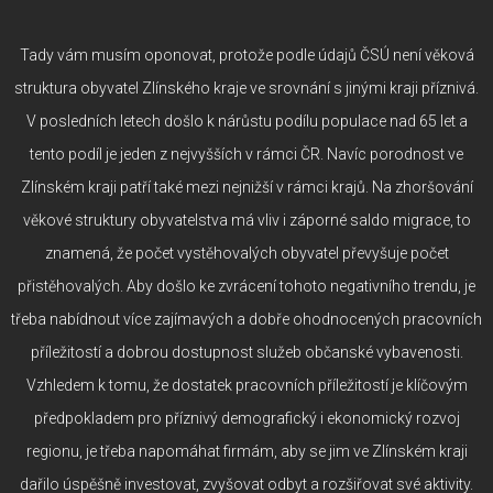
Tady vám musím oponovat, protože podle údajů ČSÚ není věková
struktura obyvatel Zlínského kraje ve srovnání s jinými kraji příznivá.
V posledních letech došlo k nárůstu podílu populace nad 65 let a
tento podíl je jeden z nejvyšších v rámci ČR. Navíc porodnost ve
Zlínském kraji patří také mezi nejnižší v rámci krajů. Na zhoršování
věkové struktury obyvatelstva má vliv i záporné saldo migrace, to
znamená, že počet vystěhovalých obyvatel převyšuje počet
přistěhovalých. Aby došlo ke zvrácení tohoto negativního trendu, je
třeba nabídnout více zajímavých a dobře ohodnocených pracovních
příležitostí a dobrou dostupnost služeb občanské vybavenosti.
Vzhledem k tomu, že dostatek pracovních příležitostí je klíčovým
předpokladem pro příznivý demografický i ekonomický rozvoj
regionu, je třeba napomáhat firmám, aby se jim ve Zlínském kraji
dařilo úspěšně investovat, zvyšovat odbyt a rozšiřovat své aktivity.