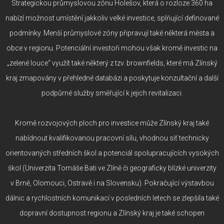
Strategickou průmyslovou zónu Holešov, která o rozloze 360 ha
nabízí možnost umístění jakkoliv velké investice, splňující definované
podmínky. Menší průmyslové zóny připravují také některá města a
obce v regionu. Potenciální investoři mohou však kromě investic na
„zelené louce“ využít také některý z tzv. brownfields, které má Zlínský
kraj zmapovány v přehledné databázi a poskytuje konzultační a další
podpůrné služby směřující k jejich revitalizaci.
Kromě rozvojových ploch pro investice může Zlínský kraj také
nabídnout kvalifikovanou pracovní sílu, vhodnou síť technicky
orientovaných středních škol a potenciál spolupracujících vysokých
škol (Univerzita Tomáše Bati ve Zlíně či geograficky blízké univerzity
v Brně, Olomouci, Ostravě i na Slovensku). Pokračující výstavbou
dálnic a rychlostních komunikací v posledních letech se zlepšila také
dopravní dostupnost regionu a Zlínský kraj je také schopen