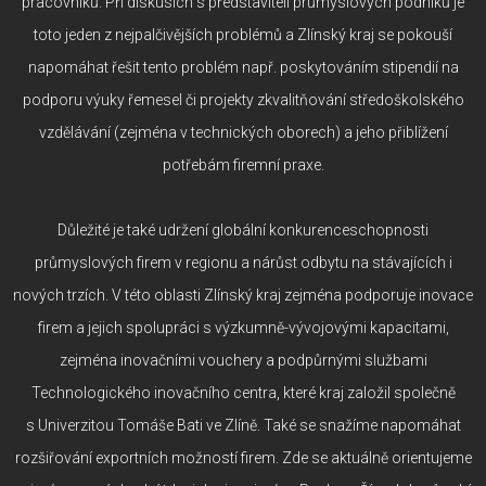
pracovníků. Při diskusích s představiteli průmyslových podniků je
toto jeden z nejpalčivějších problémů a Zlínský kraj se pokouší
napomáhat řešit tento problém např. poskytováním stipendií na
podporu výuky řemesel či projekty zkvalitňování středoškolského
vzdělávání (zejména v technických oborech) a jeho přiblížení
potřebám firemní praxe.
Důležité je také udržení globální konkurenceschopnosti
průmyslových firem v regionu a nárůst odbytu na stávajících i
nových trzích. V této oblasti Zlínský kraj zejména podporuje inovace
firem a jejich spolupráci s výzkumně-vývojovými kapacitami,
zejména inovačními vouchery a podpůrnými službami
Technologického inovačního centra, které kraj založil společně
s Univerzitou Tomáše Bati ve Zlíně. Také se snažíme napomáhat
rozšiřování exportních možností firem. Zde se aktuálně orientujeme