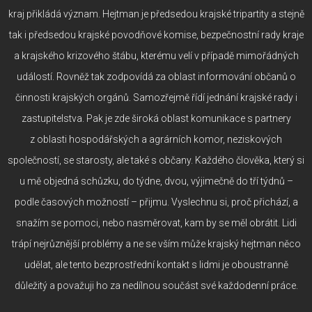
kraj přikládá význam. Hejtman je předsedou krajské tripartity a stejně
tak i předsedou krajské povodňové komise, bezpečnostní rady kraje
a krajského krizového štábu, kterému velí v případě mimořádných
událostí. Rovněž tak zodpovídá za oblast informování občanů o
činnosti krajských orgánů. Samozřejmě řídí jednání krajské rady i
zastupitelstva. Pak je zde široká oblast komunikace s partnery
z oblasti hospodářských a agrárních komor, neziskových
společností, se starosty, ale také s občany. Každého člověka, který si
u mě objedná schůzku, do týdne, dvou, výjimečně do tří týdnů –
podle časových možností – přijmu. Vyslechnu si, proč přichází, a
snažím se pomoci, nebo nasměrovat, kam by se měl obrátit. Lidi
trápí nejrůznější problémy a ne se vším může krajský hejtman něco
udělat, ale tento bezprostřední kontakt s lidmi je oboustranně
důležitý a považuji ho za nedílnou součást své každodenní práce.