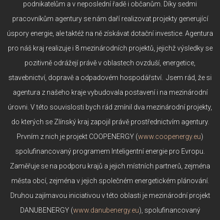
podnikatelům a v neposlední řadě i občanům. Díky sedmi
pracovníkům agentury se nám daří realizovat projekty generující
úspory energie, ale taktéž na ně získávat dotační investice. Agentura
pro náš kraj realizuje i 8 mezinárodních projektů, jejichž výsledky se
pozitivně odrážejí právě v oblastech ovzduší, energetice,
stavebnictví, dopravě a odpadovém hospodářství. Jsem rád, že si
agentura z našeho kraje vybudovala postavení i na mezinárodní
úrovni. V této souvislosti bych rád zmínil dva mezinárodní projekty,
do kterých se Zlínský kraj zapojil právě prostřednictvím agentury.
Prvním z nich je projekt COOPENERGY (
www.coopenergy.eu
)
spolufinancovaný programem Inteligentní energie pro Evropu.
Zaměřuje se na podporu krajů a jejich místních partnerů, zejména
města obcí, zejména v jejich společném energetickém plánování.
Druhou zajímavou iniciativou v této oblasti je mezinárodní projekt
DANUBENERGY (
www.danubenergy.eu
), spolufinancovaný