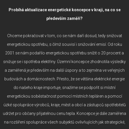
Probíhá aktualizace energetické koncepce v kraji, na co se
především zaměří?
Chceme pokračovat v tom, co se nám daří dosud, tedy snižovat
energetickou spotřebu, s čímž souvisí i snižování emisí. Od roku
2001 se nám podařilo energetickou spotřebu snížit o 20 procent a
snižuje se i spotřeba elektřiny. Územní koncepce zhodnotila výsledky
a zaměřená je především na další úspory a to zejména ve veřejných
budovách a domácnostech. Přesto, že se většina elektrické energie
do našeho kraje importuje, snažíme se podpořit si místní
energetickou soběstačnost pomocí místních tepláren a pomocí
úzké spolupráce výrobců, kraje, měst a obcí a zástupců spotřebitelů
udržet pro občany přijatelnou cenu tepla. Koncepce je dále zaměřena
na rozšíření spolupráce všech subjektů ovlivňujících jak strategické,