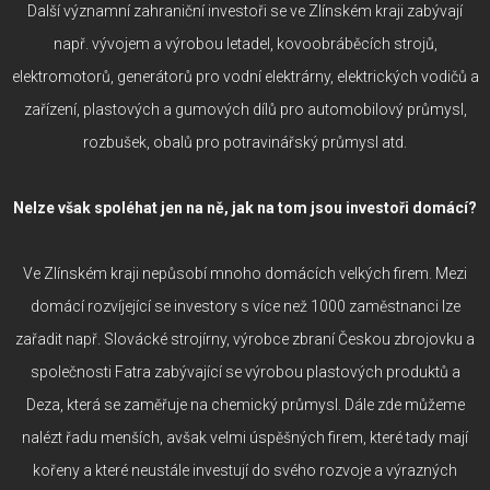
Další významní zahraniční investoři se ve Zlínském kraji zabývají
např. vývojem a výrobou letadel, kovoobráběcích strojů,
elektromotorů, generátorů pro vodní elektrárny, elektrických vodičů a
zařízení, plastových a gumových dílů pro automobilový průmysl,
rozbušek, obalů pro potravinářský průmysl atd.
Nelze však spoléhat jen na ně, jak na tom jsou investoři domácí?
Ve Zlínském kraji nepůsobí mnoho domácích velkých firem. Mezi
domácí rozvíjející se investory s více než 1000 zaměstnanci lze
zařadit např. Slovácké strojírny, výrobce zbraní Českou zbrojovku a
společnosti Fatra zabývající se výrobou plastových produktů a
Deza, která se zaměřuje na chemický průmysl. Dále zde můžeme
nalézt řadu menších, avšak velmi úspěšných firem, které tady mají
kořeny a které neustále investují do svého rozvoje a výrazných