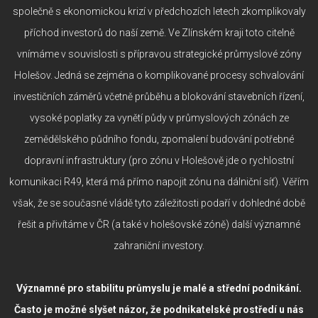
společně s ekonomickou krizí v předchozích letech zkomplikovaly
příchod investorů do naší země. Ve Zlínském kraji toto citelně
vnímáme v souvislosti s přípravou strategické průmyslové zóny
Holešov. Jedná se zejména o komplikované procesy schvalování
investičních záměrů včetně průběhu a blokování stavebních řízení,
vysoké poplatky za vynětí půdy v průmyslových zónách ze
zemědělského půdního fondu, zpomalení budování potřebné
dopravní infrastruktury (pro zónu v Holešově jde o rychlostní
komunikaci R49, která má přímo napojit zónu na dálniční síť). Věřím
však, že se současné vládě tyto záležitosti podaří v dohledné době
řešit a přivítáme v ČR (a také v holešovské zóně) další významné
zahraniční investory.
Významné pro stabilitu průmyslu je malé a střední podnikání.
Často je možné slyšet názor, že podnikatelské prostředí u nás