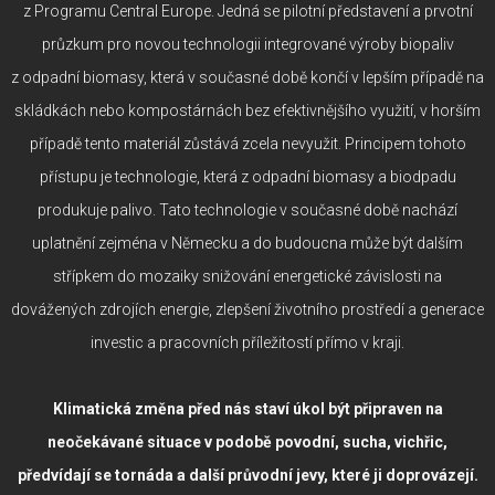
z Programu Central Europe. Jedná se pilotní představení a prvotní
průzkum pro novou technologii integrované výroby biopaliv
z odpadní biomasy, která v současné době končí v lepším případě na
skládkách nebo kompostárnách bez efektivnějšího využití, v horším
případě tento materiál zůstává zcela nevyužit. Principem tohoto
přístupu je technologie, která z odpadní biomasy a biodpadu
produkuje palivo. Tato technologie v současné době nachází
uplatnění zejména v Německu a do budoucna může být dalším
střípkem do mozaiky snižování energetické závislosti na
dovážených zdrojích energie, zlepšení životního prostředí a generace
investic a pracovních příležitostí přímo v kraji.
Klimatická změna před nás staví úkol být připraven na
neočekávané situace v podobě povodní, sucha, vichřic,
předvídají se tornáda a další průvodní jevy, které ji doprovázejí.