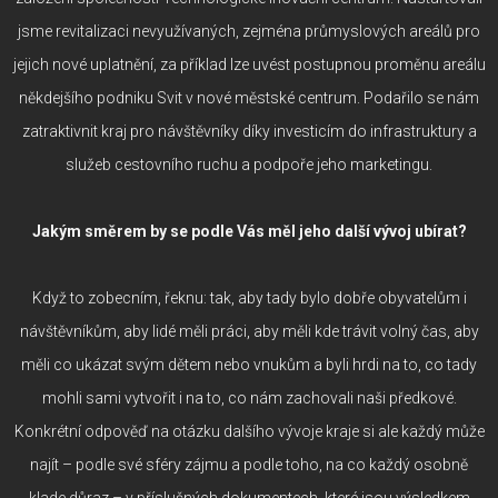
jsme revitalizaci nevyužívaných, zejména průmyslových areálů pro
jejich nové uplatnění, za příklad lze uvést postupnou proměnu areálu
někdejšího podniku Svit v nové městské centrum. Podařilo se nám
zatraktivnit kraj pro návštěvníky díky investicím do infrastruktury a
služeb cestovního ruchu a podpoře jeho marketingu.
Jakým směrem by se podle Vás měl jeho další vývoj ubírat?
Když to zobecním, řeknu: tak, aby tady bylo dobře obyvatelům i
návštěvníkům, aby lidé měli práci, aby měli kde trávit volný čas, aby
měli co ukázat svým dětem nebo vnukům a byli hrdi na to, co tady
mohli sami vytvořit i na to, co nám zachovali naši předkové.
Konkrétní odpověď na otázku dalšího vývoje kraje si ale každý může
najít – podle své sféry zájmu a podle toho, na co každý osobně
klade důraz – v příslušných dokumentech, které jsou výsledkem