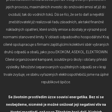
jejich provozu, maximálních investic do snižování emisí ať již do
ovzduší, tak do vodních toků. Dá se říci, že se to daří a největší
znečišťovatelé již realizovali řadu zásadních, ale také finančně
nákladných opatření, které snížily emise a dostaly je výrazně pod
normami stanovené limity. V oblasti odpadového hospodářství Kraj
cíleně spolupracuje s firmami zajišťujícími kolektivní sběr vybraných
druhů odpadů a obalů, jako jsou EKOKOM, ASEKOL, ELEKTROWIN.
Cíleně organizované kampaně, soutěže pro školy i občany přináší
výsledky. Množství separovaných využitelných odpadů se v kraji
trvale zvyšuje, ve sběru vyřazených elektrospotřebičů jsme na úplné
republikové špičce.
Se životním prostředím úzce souvisí energetika. Bez ní se
neobejdeme, nicméně je možné snižovat její negativní vliv na
životní prostředí, což se ve Zlínském kraji daří. V jakých