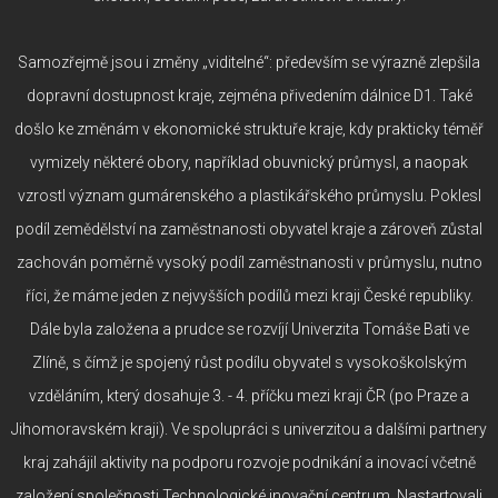
Samozřejmě jsou i změny „viditelné“: především se výrazně zlepšila
dopravní dostupnost kraje, zejména přivedením dálnice D1. Také
došlo ke změnám v ekonomické struktuře kraje, kdy prakticky téměř
vymizely některé obory, například obuvnický průmysl, a naopak
vzrostl význam gumárenského a plastikářského průmyslu. Poklesl
podíl zemědělství na zaměstnanosti obyvatel kraje a zároveň zůstal
zachován poměrně vysoký podíl zaměstnanosti v průmyslu, nutno
říci, že máme jeden z nejvyšších podílů mezi kraji České republiky.
Dále byla založena a prudce se rozvíjí Univerzita Tomáše Bati ve
Zlíně, s čímž je spojený růst podílu obyvatel s vysokoškolským
vzděláním, který dosahuje 3. - 4. příčku mezi kraji ČR (po Praze a
Jihomoravském kraji). Ve spolupráci s univerzitou a dalšími partnery
kraj zahájil aktivity na podporu rozvoje podnikání a inovací včetně
založení společnosti Technologické inovační centrum. Nastartovali