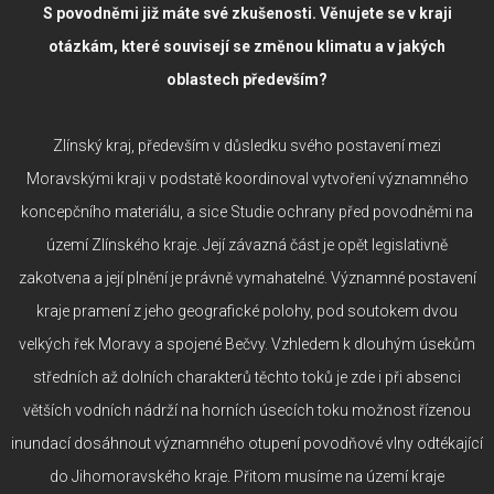
S povodněmi již máte své zkušenosti. Věnujete se v kraji
otázkám, které souvisejí se změnou klimatu a v jakých
oblastech především?
Zlínský kraj, především v důsledku svého postavení mezi
Moravskými kraji v podstatě koordinoval vytvoření významného
koncepčního materiálu, a sice Studie ochrany před povodněmi na
území Zlínského kraje. Její závazná část je opět legislativně
zakotvena a její plnění je právně vymahatelné. Významné postavení
kraje pramení z jeho geografické polohy, pod soutokem dvou
velkých řek Moravy a spojené Bečvy. Vzhledem k dlouhým úsekům
středních až dolních charakterů těchto toků je zde i při absenci
větších vodních nádrží na horních úsecích toku možnost řízenou
inundací dosáhnout významného otupení povodňové vlny odtékající
do Jihomoravského kraje. Přitom musíme na území kraje