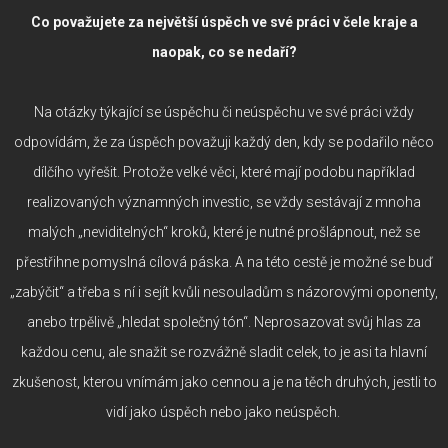
Co považujete za největší úspěch ve své práci v čele kraje a
naopak, co se nedaří?
Na otázky týkající se úspěchu či neúspěchu ve své práci vždy
odpovídám, že za úspěch považuji každý den, kdy se podařilo něco
dílčího vyřešit. Protože velké věci, které mají podobu například
realizovaných významných investic, se vždy sestávají z mnoha
malých „neviditelných“ kroků, které je nutné prošlápnout, než se
přestřihne pomyslná cílová páska. A na této cestě je možné se buď
„zabýčit“ a třeba s ní i sejít kvůli nesouladům s názorovými oponenty,
anebo trpělivě „hledat společný tón“. Neprosazovat svůj hlas za
každou cenu, ale snažit se rozvážně sladit celek, to je asi ta hlavní
zkušenost, kterou vnímám jako cennou a je na těch druhých, jestli to
vidí jako úspěch nebo jako neúspěch.