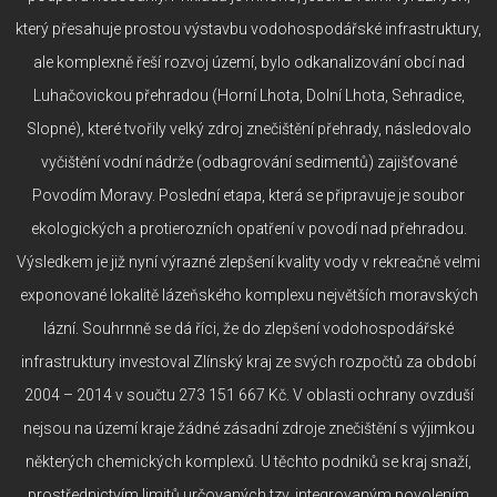
který přesahuje prostou výstavbu vodohospodářské infrastruktury,
ale komplexně řeší rozvoj území, bylo odkanalizování obcí nad
Luhačovickou přehradou (Horní Lhota, Dolní Lhota, Sehradice,
Slopné), které tvořily velký zdroj znečištění přehrady, následovalo
vyčištění vodní nádrže (odbagrování sedimentů) zajišťované
Povodím Moravy. Poslední etapa, která se připravuje je soubor
ekologických a protierozních opatření v povodí nad přehradou.
Výsledkem je již nyní výrazné zlepšení kvality vody v rekreačně velmi
exponované lokalitě lázeňského komplexu největších moravských
lázní. Souhrnně se dá říci, že do zlepšení vodohospodářské
infrastruktury investoval Zlínský kraj ze svých rozpočtů za období
2004 – 2014 v součtu 273 151 667 Kč. V oblasti ochrany ovzduší
nejsou na území kraje žádné zásadní zdroje znečištění s výjimkou
některých chemických komplexů. U těchto podniků se kraj snaží,
prostřednictvím limitů určovaných tzv. integrovaným povolením