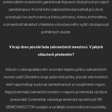
potenciálním investorům garantovat dopravní obslužnost pro jejich
zaměstnance. Kromě toho nabízí příznivé prostředí pro život,
vyznačující se zachovanou a čistou přírodou, nízkou kriminalitou,
rozmanitostí atraktivit z hlediska volnočasového vyžití i dostupností
potřebných služeb.
V kraji dnes působí řada zahraničních investorů. V jakých
oblastech především?
Ačkoliv v celorepublikovém srovnání objemu přílivu zahraničních
investic patří Zlínskému kraji spíše nižší příčky, působí zde investoři,
kteří napomáhají zvyšovat zaměstnanost a rozvíjet tento region.
Nejvýznamnější zahraniční investor v regionu je německý výrobce
pneumatik Continental, následuje americká společnost ON
SEMICONDUCTOR vyvíjející a vyrábějící polovodičové součástky.