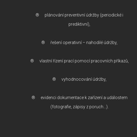
® plánování preventivní údržby (periodické i
prediktivní),
® řešení operativní – nahodilé údržby,
® vlastní řízení prací pomocí pracovních příkazů,
® vyhodnocování údržby,
® evidenci dokumentace k zařízení a událostem
(fotografie, zápisy z poruch…).