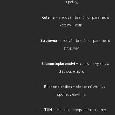
s palivy,
·
Kotelna
– sledování bilančních parametrů
kotelny – kotle,
·
Strojovna
- sledování bilančních parametrů
strojovny,
·
Bilance teplárenství
– sledování výroby a
distribuce tepla,
·
Bilance elektřiny
– sledování výroby a
spotřeby elektřiny,
·
THN
– technicko-hospodářské normy,