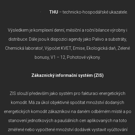
·
THU
– technicko-hospodářské ukazatele.
Výsledkem je komplexní denní, měsíční a roční bilance výrobny i
distribuce. Dále jsou k dispozici agendy jako Palivo a substráty,
Chemická laboratoř, Výpočet KVET, Emise, Ekologická daň, Zelené
bonusy, V1 – 12, Pohotové výkony.
Zákaznický informační systém (ZIS)
ZIS slouží především jako systém pro fakturaci energetických
komodit. Má za úkol objektivně spočítat množství dodaných
energetických komodit zákazníkovi na daném odběrném místě a po
stanovení jednotkových a paušálních cen aplikovaných na toto
změřené nebo vypočtené množství dodávek vystavit vyúčtování