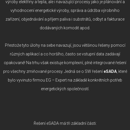
výroby elektřiny a tepla, ale i navazující procesy jako je plánování a
vyhodnocení energetické výroby, správa a údržba výrobního
zařízení, objednávání a příjem paliva i substrátů, odbyt a fakturace
dodávaných komodit apod.
Přestože tyto úlohy na sebe navazují, jsou většinou řešeny pomocí
různých aplikací a co horšího, často se vstupní data zadávají
opakovaně! Na trhu však existuje komplexní, plně integrované řešení
pro všechny zmiňované procesy. Jedná se o SW řešení
eSADA
, které
bylo vyvinuto firmou EG – Expert na základě konkrétních potřeb
energetických společností.
Řešení eSADA má tři základní části: