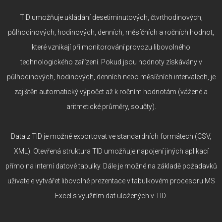
TID umožňuje ukládání desetiminutových, čtvrthodinových,
půlhodinových, hodinových, denních, měsíčních a ročních hodnot,
které vznikají při monitorování provozu libovolného
technologického zařízení. Pokud jsou hodnoty získávány v
půlhodinových, hodinových, denních nebo měsíčních intervalech, je
zajištěn automatický výpočet až k ročním hodnotám (vážené a
aritmetické průměry, součty).
Data z TID je možné exportovat ve standardních formátech (CSV,
XML). Otevřená struktura TID umožňuje napojení jiných aplikací
přímo na interní datové tabulky. Dále je možné na základě požadavků
uživatele vytvářet libovolné prezentace v tabulkovém procesoru MS
Excel s využitím dat uložených v TID.