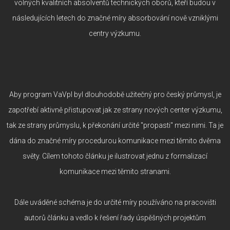
volných kvalitních absolventů technických oborů, kteří budou v
následujících letech do značné míry absorbování nově vzniklými
centry výzkumu.
Aby program VaVpI byl dlouhodobě užitečný pro český průmysl, je
zapotřebí aktivně přistupovat jak ze strany nových center výzkumu,
tak ze strany průmyslu, k překonání určité "propasti" mezi nimi. Ta je
dána do značné míry procedurou komunikace mezi těmito dvěma
světy. Cílem tohoto článku je ilustrovat jednu z formalizací
komunikace mezi těmito stranami.
Dále uváděné schéma je do určité míry používáno na pracovišti
autorů článku a vedlo k řešení řady úspěšných projektům