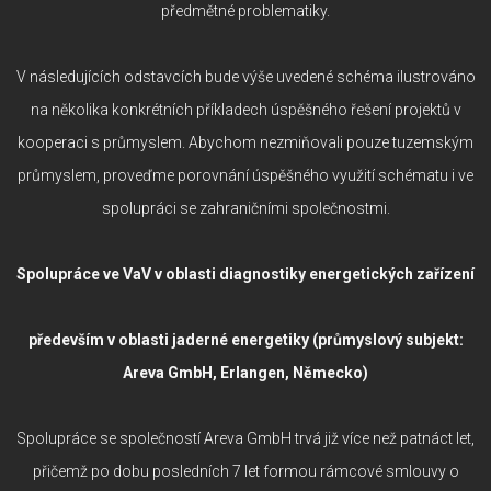
předmětné problematiky.
V následujících odstavcích bude výše uvedené schéma ilustrováno
na několika konkrétních příkladech úspěšného řešení projektů v
kooperaci s průmyslem. Abychom nezmiňovali pouze tuzemským
průmyslem, proveďme porovnání úspěšného využití schématu i ve
spolupráci se zahraničními společnostmi.
Spolupráce ve VaV v oblasti diagnostiky energetických zařízení
především v oblasti jaderné energetiky (průmyslový subjekt:
Areva GmbH, Erlangen, Německo)
Spolupráce se společností Areva GmbH trvá již více než patnáct let,
přičemž po dobu posledních 7 let formou rámcové smlouvy o