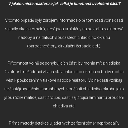
V jakém místě reaktoru a jak velká je hmotnost uvolněné části?
V tomto případě byly zdrojem informace o přítomnosti volné části
signály akcelerometrů, které jsou umístěny na povrchu reaktorové
nádoby a na dalších součástech chladicího okruhu
(parogenerátory, cirkulační čerpadla atd.).
Přítomnost volně se pohybujících části by mohla mít z hlediska
životnosti nežádoucí vliv na stav chladicího okruhu nebo by mohla
vést k poškozením v tlakové nádobě reaktoru. Volné části vznikají
nejčastěji uvolněním namáhaných součástí chladicího okruhu jako
jsou různé matice, části šroubů, části zajišťující laminaritu proudění
chladiva atd.
Přímé metody detekce u jaderných zařízení téměř nepřipadají v