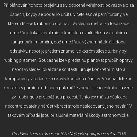
Při plánování tohoto projektu se v odborné veřejnosti považovalo za
úspěch, kdyby se podařilo určit u vícetělesové parní turbíny, ve
kterém tělese k rubbingu dochází. Výsledná metodika lokalizace
umožňuje lokalizovat místo kontaktu uvnitř tělesa v axiálním i
tangenciálním směru, což umožňuje významně zkrátit dobu
odstávky, neboť je předem známo, ve kterém tělese turbíny byl
rubbing přítomen. Současně lze v předstihu plánovat průběh opravy,
neboť výsledek lokalizace kontaktu určuje konkrétní místo a
komponenty v turbíně, které byly kontaktu účastny. Včasná detekce
kontaktu v parních turbínách pak může zamezit jeho eskalaci a vznik
tzv. rubbingu s protiběžnou precesí. Tento jev má za následek
nekontrolovatelný nárůst vibrací stroje následovaný jeho havárií. V
takovém případě jsou příslušné materiální škody astronomické.
Předávání cen v rámci soutěže Nejlepší spolupráce roku 2013