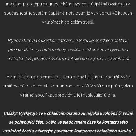
instalaci prototypu diagnostického systému úspěšně ověřena a v
současnosti je systém úspěšně instalován již ve více než 40 kusech
v turbínách po celém světě.
Plynová turbína s ukázkou záznamu nárazu keramického obkladu
před použitím vyvinuté metody a veličina získaná nově vyvinutou
metodou (amplitudová špička detekující náraz je více než zřetelná)
Velmi blízkou problematikou, která stejně tak ilustruje použití výše
zmiňovaného schématu komunikace mezi VaV sférou a průmyslem
v rámci specifikace problému je i následující úloha.
Otázky: Vyskytuje se v chladicím okruhu JE nějaká uvolněná či volně
se pohybující část. Došlo ve sledovaném čase ke kontaktu této
uvolněné části s některým povrchem komponent chladicího okruhu?