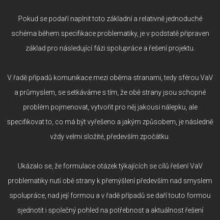
Pokud se podaří naplnit toto základní a relativně jednoduché
schéma během specifikace problematiky, je v podstatě připraven
základ pro následující fázi spolupráce a řešení projektu.
V řadě případů komunikace mezi oběma stranami, tedy sférou VaV
a průmyslem, se setkáváme s tím, že obě strany jsou schopné
problém pojmenovat, vytvořit pro něj jakousi nálepku, ale
specifikovat to, co má být vyřešeno a jakým způsobem, je následně
vždy velmi složité, především zpočátku.
Ukázalo se, že formulace otázek týkajících se cílů řešení VaV
problematiky nutí obě strany k přemýšlení především nad smyslem
spolupráce, nad její formou a v řadě případů se daří touto formou
sjednotit i společný pohled na potřebnost a aktuálnost řešení