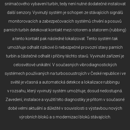
snímačového vybavení turbín, tedy není nutné dodatečně instalovat
další senzory. Vyvinutý systém je schopen ze stávajících signálů
monitorovacích a zabezpečovacích systémů chvění a posuvů
parních turbín detekovat kontakt mezi rotorem a statorem (rubbing)
a tento kontakt pak následně lokalizovat. Tento systém tak
umožňuje odhalit rizikové či nebezpečné provozní stavy parních
turbín a částečně odhalit i příčiny těchto stavů. Vyvinuté zařízení je
celosvětově unikátní. V současných vibrodiagnostických
systémech používaných na turbosoustrojích v České republice i ve
světě je včasná a automatická detekce a lokalizace rubbingu
v rozsahu, který vyvinutý systém umožňuje, dosud nedostupná.
Zavedení, instalace a využití této diagnostiky je přitom v současné
době velmi aktuální a důležité v souvislosti s výstavbou nových
výrobních bloků a s modernizací bloků stávajících.