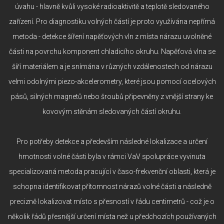
úvahu - hlavně kvůli vysoké radioaktivitě a teplotě sledovaného
zařízení. Pro diagnostiku volných částí je proto využívána nepřímá
metoda - detekce šíření napěťových vln z místa nárazu uvolněné
části na povrchu komponent chladicího okruhu. Napěťová vlna se
šíří materiálem a je snímána v různých vzdálenostech od nárazu
velmi odolnými piezo-akcelerometry, které jsou pomocí ocelových
pásů, silných magnetů nebo šroubů připevněny z vnější strany ke
kovovým stěnám sledovaných částí okruhu.
Pro potřeby detekce a především následné lokalizace a určení
hmotnosti volné části byla v rámci VaV spolupráce vyvinuta
specializovaná metoda pracující v časo-frekvenční oblasti, která je
schopna identifikovat přítomnost nárazů volné části a následně
precizně lokalizovat místo s přesností v řádu centimetrů - což je o
několik řádů přesnější určení místa než u předchozích používaných