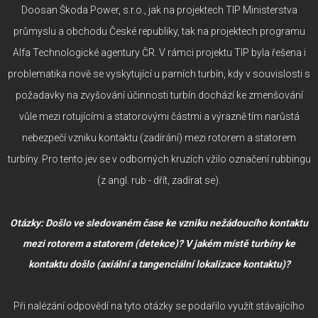
Doosan Škoda Power, s.r.o., jak na projektech TIP Ministerstva
průmyslu a obchodu České republiky, tak na projektech programu
Alfa Technologické agentury ČR. V rámci projektu TIP byla řešena i
problematika nově se vyskytující u parních turbín, kdy v souvislosti s
požadavky na zvyšování účinnosti turbín dochází ke zmenšování
vůle mezi rotujícími a statorovými částmi a výrazně tím narůstá
nebezpečí vzniku kontaktu (zadírání) mezi rotorem a statorem
turbíny. Pro tento jev se v odborných kruzích vžilo označení rubbingu
(z angl. rub - dřít, zadírat se).
Otázky: Došlo ve sledovaném čase ke vzniku nežádoucího kontaktu
mezi rotorem a statorem (detekce)? V jakém místě turbíny ke
kontaktu došlo (axiální a tangenciální lokalizace kontaktu)?
Při nalézání odpovědí na tyto otázky se podařilo využít stávajícího