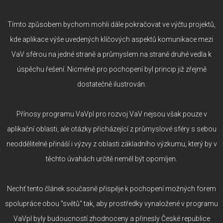
Tímto způsobem bychom mohli dále pokračovat ve výčtu projektů,
kde aplikace výše uvedených klíčových aspektů komunikace mezi
VaV sférou na jedné straně a průmyslem na straně druhé vedla k
úspěchu řešení. Nicméně pro pochopení byl princip již zřejmě
dostatečně ilustrován.
Přínosy programu VaVpI pro rozvoj VaV nejsou však pouze v
aplikační oblasti, ale otázky přicházející z průmyslové sféry s sebou
neoddělitelně přináší i výzvy z oblasti základního výzkumu, který by v
těchto úvahách určitě neměl být opomíjen.
Nechť tento článek současně přispěje k pochopení možných forem
spolupráce obou "světů" tak, aby prostředky vynaložené v programu
VaVpI byly budoucností zhodnoceny a přinesly České republice