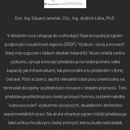
Doc. Ing. Eduard Janeček, CSc., Ing. Jindřich Liška, Ph.D.
V letošním roce vstupuje do rozhodující fáze evropský program
podporující soudržnost regionů (ERDF) "Výzkum, vývoj a inovace",
který má rozpočet v řádech desítek miliard Kč. Nově vzniklá centra
výzkumu, vývoje a inovací představují na české poměry velké
kapacity jak infrastrukturní, tak personální a to především v Brně,
Ostravě, Plzni a Liberci, jejichž relevantní části jsou orientovány na
technické disciplíny využitelné pro inovace v českém průmyslu. Toto
představuje příležitost pro český průmysl formou zvýšené nabídky
"outsourcování" výzkumně-vývojových, zkušebních i technicko-
experimentálních prací. Na druhé straně program VaVpI představuje
také určitou hrozbu pro český průmysl, kterou bude nedostatek