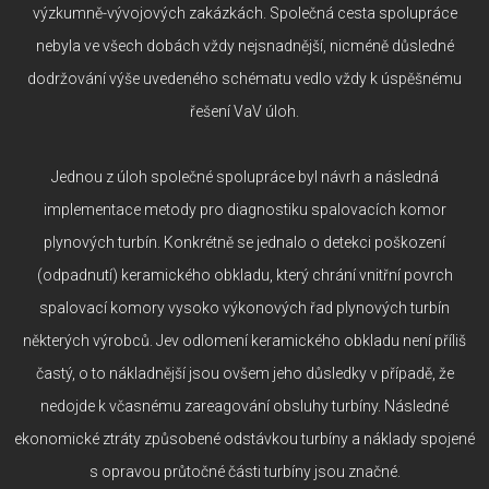
výzkumně-vývojových zakázkách. Společná cesta spolupráce
nebyla ve všech dobách vždy nejsnadnější, nicméně důsledné
dodržování výše uvedeného schématu vedlo vždy k úspěšnému
řešení VaV úloh.
Jednou z úloh společné spolupráce byl návrh a následná
implementace metody pro diagnostiku spalovacích komor
plynových turbín. Konkrétně se jednalo o detekci poškození
(odpadnutí) keramického obkladu, který chrání vnitřní povrch
spalovací komory vysoko výkonových řad plynových turbín
některých výrobců. Jev odlomení keramického obkladu není příliš
častý, o to nákladnější jsou ovšem jeho důsledky v případě, že
nedojde k včasnému zareagování obsluhy turbíny. Následné
ekonomické ztráty způsobené odstávkou turbíny a náklady spojené
s opravou průtočné části turbíny jsou značné.