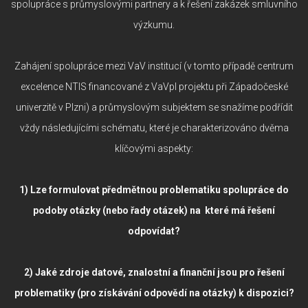
spolupráce s průmyslovými partnery a k řešení zakázek smluvního
výzkumu.
Zahájení spolupráce mezi VaV institucí (v tomto případě centrum
excelence NTIS financované z VaVpI projektu při Západočeské
univerzitě v Plzni) a průmyslovým subjektem se snažíme podřídit
vždy následujícími schématu, které je charakterizováno dvěma
klíčovými aspekty:
1) Lze formulovat předmětnou problematiku spolupráce do
podoby otázky (nebo řady otázek) na které má řešení
odpovídat?
2) Jaké zdroje datové, znalostní a finanční jsou pro řešení
problematiky (pro získávání odpovědí na otázky) k dispozici?