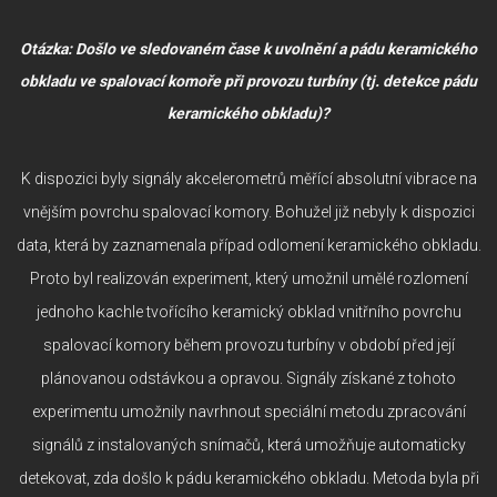
Otázka: Došlo ve sledovaném čase k uvolnění a pádu keramického
obkladu ve spalovací komoře při provozu turbíny (tj. detekce pádu
keramického obkladu)?
K dispozici byly signály akcelerometrů měřící absolutní vibrace na
vnějším povrchu spalovací komory. Bohužel již nebyly k dispozici
data, která by zaznamenala případ odlomení keramického obkladu.
Proto byl realizován experiment, který umožnil umělé rozlomení
jednoho kachle tvořícího keramický obklad vnitřního povrchu
spalovací komory během provozu turbíny v období před její
plánovanou odstávkou a opravou. Signály získané z tohoto
experimentu umožnily navrhnout speciální metodu zpracování
signálů z instalovaných snímačů, která umožňuje automaticky
detekovat, zda došlo k pádu keramického obkladu. Metoda byla při