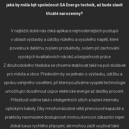
jaká by měla být společnost GA Energo technik, až bude slavit
třicáté narozeniny?
V nejbližší době nás čeká aplikace nejmodernějších postupů
v oblasti výstavby a údržby nízkého a vysokého napětí, které
povedou k dalšímu zvýšení produktivity, ovšem při zachování
vysokých kvalitativních nároků a bezpečnosti práce.
Z dlouhodobého hlediska se chceme etablovat také na poli dodávek
pro města a obce. Především by se jednalo o výstavbu, údržbu a
správu veřejného osvětlení, při které používáme vyspělé technologie
umožňující dosáhnout úspor elektrické energie až desítky procent.
Příležitost vidíme také v inteligentních sítích a tažení internetu
optickými kabely. Díky mnohonásobně větší přenosové kapacitě a
prakticky neomezené dostupnosti mohou koncoví zákazníci nejen
získat luxus rychlého připojení, ale mohou začít využívat také