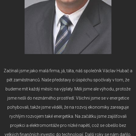
Začínali jsme jako malá firma, já, táta, náš společník Václav Hubač a
pět zaměstnanců. Naše představy o úspěchu spočívaly v tom, že
budeme mít každý měsíc na výplaty. Měli jsme ale výhodu, protože
jsme nešli do neznámého prostředí. Všichni jsme se v energetice
pohybovali, takže jsme věděli, že na rozvoj ekonomiky zareaguje
rychlým rozvojem také energetika. Na začátku jsme zajišťovali
projekci a elektromontáže pro nízké napětí, což se obešlo bez
velkých finančních investic do technologií. Další roky se nám dařilo,