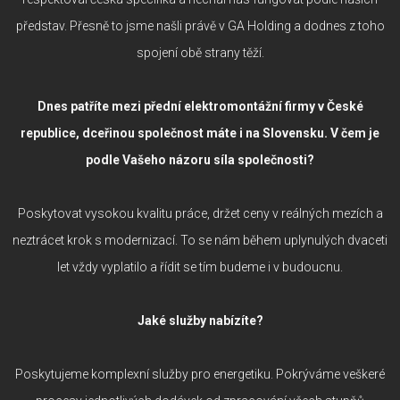
představ. Přesně to jsme našli právě v GA Holding a dodnes z toho
spojení obě strany těží.
Dnes patříte mezi přední elektromontážní firmy v České
republice, dceřinou společnost máte i na Slovensku. V čem je
podle Vašeho názoru síla společnosti?
Poskytovat vysokou kvalitu práce, držet ceny v reálných mezích a
neztrácet krok s modernizací. To se nám během uplynulých dvaceti
let vždy vyplatilo a řídit se tím budeme i v budoucnu.
Jaké služby nabízíte?
Poskytujeme komplexní služby pro energetiku. Pokrýváme veškeré