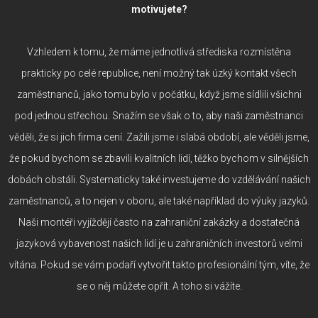
motivujete?
Vzhledem k tomu, že máme jednotlivá střediska rozmístěna
prakticky po celé republice, není možný tak úzký kontakt všech
zaměstnanců, jako tomu bylo v počátku, když jsme sídlili všichni
pod jednou střechou. Snažím se však o to, aby naši zaměstnanci
věděli, že si jich firma cení. Zažili jsme i slabá období, ale věděli jsme,
že pokud bychom se zbavili kvalitních lidí, těžko bychom v silnějších
dobách obstáli. Systematicky také investujeme do vzdělávání našich
zaměstnanců, a to nejen v oboru, ale také například do výuky jazyků.
Naši montéři vyjíždějí často na zahraniční zakázky a dostatečná
jazyková vybavenost našich lidí je u zahraničních investorů velmi
vítána. Pokud se vám podaří vytvořit takto profesionální tým, víte, že
se o něj můžete opřít. A toho si vážíte.