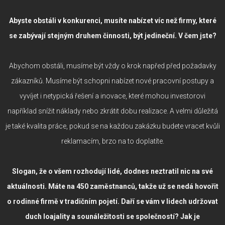
Abyste obstáli v konkurenci, musíte nabízet víc než firmy, které
se zabývají stejným druhem činnosti, být jedineční. V čem jste?
Abychom obstáli, musíme být vždy o krok napřed před požadavky
zákazníků. Musíme být schopni nabízet nové pracovní postupy a
vyvíjet i netypická řešení a inovace, které mohou investorovi
například snížit náklady nebo zkrátit dobu realizace. A velmi důležitá
je také kvalita práce, pokud se na každou zakázku budete vracet kvůli
reklamacím, brzo na to doplatíte.
Slogan, že o všem rozhodují lidé, dodnes neztratil nic na své
aktuálnosti. Máte na 450 zaměstnanců, takže už se nedá hovořit
o rodinné firmě v tradičním pojetí. Daří se vám v lidech udržovat
duch loajality a sounáležitosti se společností? Jak je