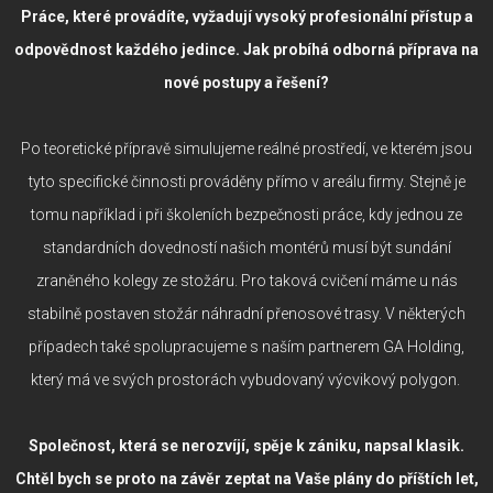
Práce, které provádíte, vyžadují vysoký profesionální přístup a
odpovědnost každého jedince. Jak probíhá odborná příprava na
nové postupy a řešení?
Po teoretické přípravě simulujeme reálné prostředí, ve kterém jsou
tyto specifické činnosti prováděny přímo v areálu firmy. Stejně je
tomu například i při školeních bezpečnosti práce, kdy jednou ze
standardních dovedností našich montérů musí být sundání
zraněného kolegy ze stožáru. Pro taková cvičení máme u nás
stabilně postaven stožár náhradní přenosové trasy. V některých
případech také spolupracujeme s naším partnerem GA Holding,
který má ve svých prostorách vybudovaný výcvikový polygon.
Společnost, která se nerozvíjí, spěje k zániku, napsal klasik.
Chtěl bych se proto na závěr zeptat na Vaše plány do příštích let,