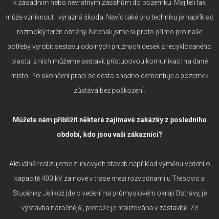
k zásadním nebo nevratným zásahům do pozemku. Majiteli tak
může vzniknout i výrazná škoda. Navíc také pro techniku je například
rozmoklý terén obtížný. Nechali jsme si proto přímo pro naše
potřeby vyrobit sestavu odolných pružných desek z recyklovaného
plastu, z nich můžeme sestavit přístupovou komunikaci na dané
místo. Po skončení prací se cesta snadno demontuje a pozemek
zůstává bez poškození.
Můžete nám přiblížit některé zajímavé zakázky z posledního
období, kdo jsou vaši zákazníci?
Aktuálně realizujeme z liniových staveb například výměnu vedení o
kapacitě 400 kV za nové v trase mezi rozvodnami u Třebovic a
Studénky. Jelikož jde o vedení na průmyslovém okraji Ostravy, je
výstavba náročnější, protože je realizována v zástavbě. Ze