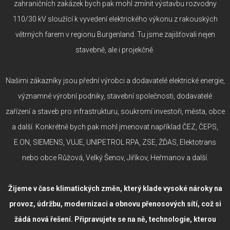
zahraničních zakázek bych pak mohl zmínit výstavbu rozvodny
110/30 kV sloužící k vyvedení elektrického výkonu z rakouských
větrných farem v regionu Burgenland. Tu jsme zajišťovali nejen
stavebně, ale i projekčně.
Našimi zákazníky jsou přední výrobci a dodavatelé elektrické energie,
významné výrobní podniky, stavební společnosti, dodavatelé
zařízení a staveb pro infrastrukturu, soukromí investoři, města, obce
a další. Konkrétně bych pak mohl jmenovat například ČEZ, ČEPS,
E.ON, SIEMENS, VUJE, UNIPETROL RPA, ZSE, ŽĎAS, Elektotrans
nebo obce Růžová, Velký Šenov, Jiříkov, Heřmanov a další.
Žijeme v čase klimatických změn, který klade vysoké nároky na
provoz, údržbu, modernizaci a obnovu přenosových sítí, což si
žádá nová řešení. Připravujete se na ně, technologie, kterou