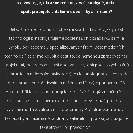
využíváte, je, obrazně řečeno, z vaší kuchyně, nebo
spolupracujete s dalšími odborníky a firmami?
Jelikož máme, troufnu si říct, velmi kvalitní divizi Projekty, část
technologií si naprojektujeme podle našich požadavků sami a
výrobu pak zadáme u specializovaných firem. Část moderních
technologií lze přímo koupit a část, to, co nemohou zpracovat naši
projektanti, jsou schopni naši dodavatelé vyrobit podle svých plánů
zahrnujících naše požadavky. Ve vývoji technologií pak intenzivně
spolupracujeme především s naším kapitálovým partnerem GA
Holding. Příkladem vlastní projekce je právě třeba již zmíněná NPT,
která sice vznikla na německém základu, ten však naši projektanti
výrazně modifikovali pro české podmínky. Konstruována je navíc
tak, aby byla maximálně odolná i v kalamitním počasí, což už jsme
také prověřili při povodních.