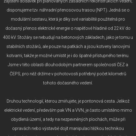
zajištění dodávek při plánovaných zásadních rekonstrukcích vedení,
disponujeme tzv. náhradní přenosovou trasou (NPT). Jedná se o
modulární sestavu, která je díky své variabilitě použitelná pro
dočasný přenos elektrické energie o napěťové hladině od 22 kV do
400 kV. Stožáry se nebudují na betonových základech, jako je tomu u
stabilních stožárů, ale pouze na patkách a jsou kotveny lanovými
kotvami, takže je možné umístit je i do špatně přístupného terénu.
Jsme v této oblasti dlouhodobým partnerem společností ČEZ a
ČEPS, pro něž držíme v pohotovosti potřebný počet kilometrů
tohoto dočasného vedení.
Druhou technologií, kterou zmiňujete, je pontonová cesta. Jelikož
elektrické vedení, především pak VN a VVN, je často umístěno mimo
obydlená území, a tedy na nezpevněných plochách, může při
opravách nebo výstavbě dojít manipulací těžkou technikou