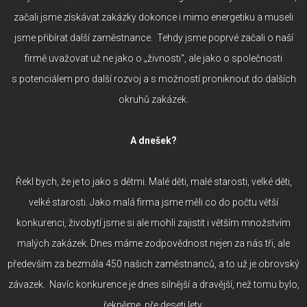
začali jsme získávat zakázky dokonce i mimo energetiku a museli
jsme přibírat další zaměstnance. Tehdy jsme poprvé začali o naší
firmě uvažovat už ne jako o „živnosti“, ale jako o společnosti
s potenciálem pro další rozvoj a s možností proniknout do dalších
okruhů zakázek.
A dnešek?
Řekl bych, že je to jako s dětmi. Malé děti, malé starosti, velké děti,
velké starosti. Jako malá firma jsme měli co do počtu větší
konkurenci, živobytí jsme si ale mohli zajistit i větším množstvím
malých zakázek. Dnes máme zodpovědnost nejen za nás tři, ale
především za bezmála 450 našich zaměstnanců, a to už je obrovský
závazek. Navíc konkurence je dnes silnější a dravější, než tomu bylo,
řekněme, pře deseti lety.