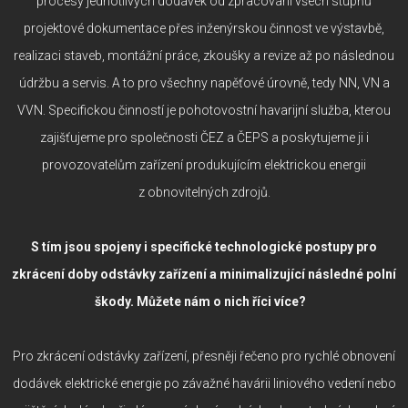
procesy jednotlivých dodávek od zpracování všech stupňů
projektové dokumentace přes inženýrskou činnost ve výstavbě,
realizaci staveb, montážní práce, zkoušky a revize až po následnou
údržbu a servis. A to pro všechny napěťové úrovně, tedy NN, VN a
VVN. Specifickou činností je pohotovostní havarijní služba, kterou
zajišťujeme pro společnosti ČEZ a ČEPS a poskytujeme ji i
provozovatelům zařízení produkujícím elektrickou energii
z obnovitelných zdrojů.
S tím jsou spojeny i specifické technologické postupy pro
zkrácení doby odstávky zařízení a minimalizující následné polní
škody. Můžete nám o nich říci více?
Pro zkrácení odstávky zařízení, přesněji řečeno pro rychlé obnovení
dodávek elektrické energie po závažné havárii liniového vedení nebo