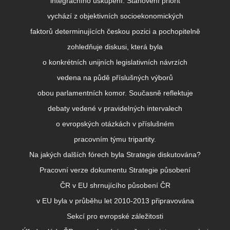
integračního uskupení. Stanovení priorit
vychází z objektivních socioekonomických
faktorů determinujících českou pozici a pochopitelně
zohledňuje diskusi, která byla
o konkrétních unijních legislativních návrzích
vedena na půdě příslušných výborů
obou parlamentních komor. Současně reflektuje
debaty vedené v pravidelných intervalech
o evropských otázkách v příslušném
pracovním týmu tripartity.
Na jakých dalších fórech byla Strategie diskutována?
Pracovní verze dokumentu Strategie působení
ČR v EU shrnujícího působení ČR
v EU byla v průběhu let 2010-2013 připravována
Sekcí pro evropské záležitosti