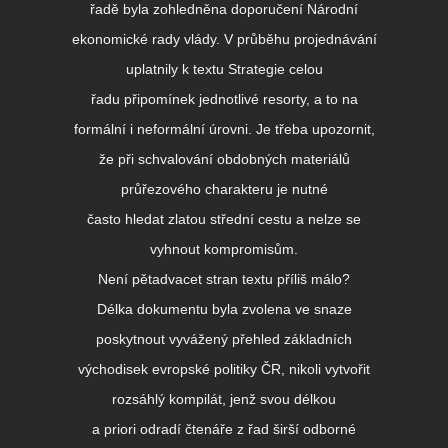
řadě byla zohledněna doporučení Národní
ekonomické rady vlády. V průběhu projednávání
uplatnily k textu Strategie celou
řadu připomínek jednotlivé resorty, a to na
formální i neformální úrovni. Je třeba upozornit,
že při schvalování obdobných materiálů
průřezového charakteru je nutné
často hledat zlatou střední cestu a nelze se
vyhnout kompromisům.
Není pětadvacet stran textu příliš málo?
Délka dokumentu byla zvolena ve snaze
poskytnout vyvážený přehled základních
východisek evropské politiky ČR, nikoli vytvořit
rozsáhlý kompilát, jenž svou délkou
a priori odradí čtenáře z řad širší odborné