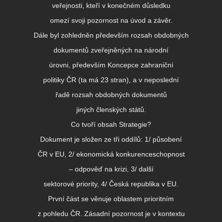
veřejnosti, kteří v konečném důsledku
omezí svoji pozornost na úvod a závěr.
Dále byl zohledněn především rozsah obdobných
dokumentů zveřejněných na národní
úrovni, především Koncepce zahraniční
politiky ČR (ta má 23 stran), a v neposlední
řadě rozsah obdobných dokumentů
jiných členských států.
Co tvoří obsah Strategie?
Dokument je složen ze tři oddílů: 1/ působení
ČR v EU, 2/ ekonomická konkurenceschopnost
– odpověď na krizi, 3/ další
sektorové priority, 4/ Česká republika v EU.
První část se věnuje oblastem prioritním
z pohledu ČR. Zásadní pozornost je v kontextu