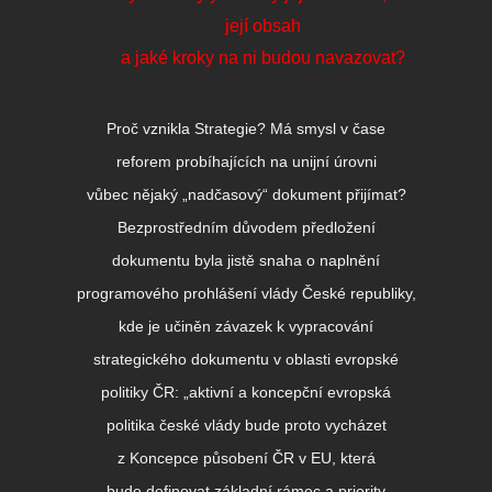
její obsah
a jaké kroky na ni budou navazovat?
Proč vznikla Strategie? Má smysl v čase
reforem probíhajících na unijní úrovni
vůbec nějaký „nadčasový“ dokument přijímat?
Bezprostředním důvodem předložení
dokumentu byla jistě snaha o naplnění
programového prohlášení vlády České republiky,
kde je učiněn závazek k vypracování
strategického dokumentu v oblasti evropské
politiky ČR: „aktivní a koncepční evropská
politika české vlády bude proto vycházet
z Koncepce působení ČR v EU, která
bude definovat základní rámec a priority