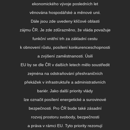
ekonomického vývoje posledních let
věnována hospodářské a měnové unii.
Dále jsou zde uvedeny klíčové oblasti
zájmu ČR. Je zde zdůrazněno, že vláda považuje
funkční vnitřní trh za základní cestu
k obnovení růstu, posílení konkurenceschopnosti
a zvýšení zaměstnanosti. Úsilí
EU by se dle ČR v dalších letech mělo soustředit
zejména na odstraňování přeshraničních
překážek v infrastruktuře a administrativních
bariér. Jako další priority vlády
lze označit posílení energetické a surovinové
bezpečnosti. Pro ČR bude také zásadní
rozvoj prostoru svobody, bezpečnosti
a práva v rámci EU. Tyto priority rezonují