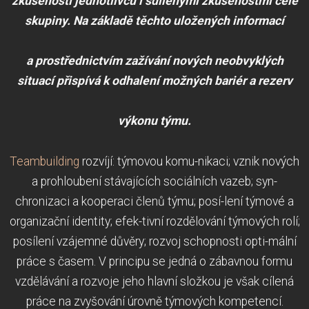
zkušeností jednotlivců i sdílenými zkušenostmi celé
skupiny. Na základě těchto uložených informací
a prostřednictvím zažívání nových neobvyklých
situací přispívá k odhalení možných bariér a rezerv
výkonu týmu.
Teambuilding
rozvíjí: týmovou komu-nikaci; vznik nových
a prohloubení stávajících sociálních vazeb; syn-
chronizaci a kooperaci členů týmu; posí-lení týmové a
organizační identity; efek-tivní rozdělování týmových rolí;
posílení vzájemné důvěry; rozvoj schopnosti opti-mální
práce s časem. V principu se jedná o zábavnou formu
vzdělávání a rozvoje jeho hlavní složkou je však cílená
práce na zvyšování úrovně týmových kompetencí.