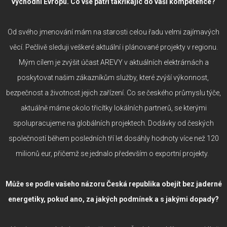
východní Evropu. Co vše patří takříkajíc do vaší kompetence?
Od svého jmenování mám na starosti celou řadu velmi zajímavých
věcí. Pečlivě sleduji veškeré aktuální i plánované projekty v regionu.
Mým cílem je zvýšit účast AREVY v aktuálních elektrárnách a
poskytovat našim zákazníkům služby, které zvýší výkonnost,
bezpečnost a životnost jejich zařízení. Co se českého průmyslu týče,
aktuálně máme okolo třicítky lokálních partnerů, se kterými
spolupracujeme na globálních projektech. Dodávky od českých
společností během posledních tří let dosáhly hodnoty více než 120
milionů eur, přičemž se jednalo především o exportní projekty.
Může se podle vašeho názoru Česká republika obejít bez jaderné
energetiky, pokud ano, za jakých podmínek a s jakými dopady?