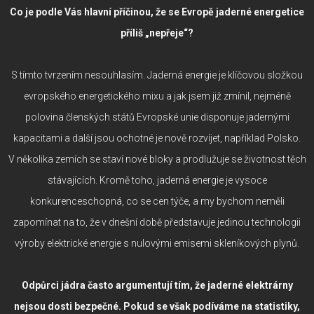
Co je podle Vás hlavní příčinou, že se Evropě jaderné energetice
příliš „nepřeje“?
S tímto tvrzením nesouhlasím. Jaderná energie je klíčovou složkou
evropského energetického mixu a jak jsem již zmínil, nejméně
polovina členských států Evropské unie disponuje jadernými
kapacitami a další jsou ochotné je nově rozvíjet, například Polsko.
V několika zemích se staví nové bloky a prodlužuje se životnost těch
stávajících. Kromě toho, jaderná energie je vysoce
konkurenceschopná, co se cen týče, a my bychom neměli
zapomínat na to, že v dnešní době představuje jedinou technologii
výroby elektrické energie s nulovými emisemi skleníkových plynů.
Odpůrci jádra často argumentují tím, že jaderné elektrárny
nejsou dosti bezpečné. Pokud se však podíváme na statistiky,