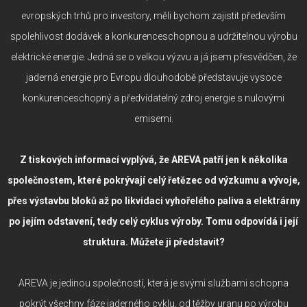
evropských trhů pro investory, měli bychom zajistit především
spolehlivost dodávek a konkurenceschopnou a udržitelnou výrobu
elektrické energie. Jedná se o velkou výzvu a já jsem přesvědčen, že
jaderná energie pro Evropu dlouhodobě představuje vysoce
konkurenceschopný a předvídatelný zdroj energie s nulovými
emisemi.
Z tiskových informací vyplývá, že AREVA patří jen k několika
společnostem, které pokrývají celý řetězec od výzkumu a vývoje,
přes výstavbu bloků až po likvidaci vyhořelého paliva a elektrárny
po jejím odstavení, tedy celý cyklus výroby. Tomu odpovídá i její
struktura. Můžete ji představit?
AREVA je jedinou společností, která je svými službami schopna
pokrýt všechny fáze jaderného cyklu, od těžby uranu po výrobu