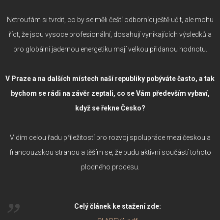
Netroufám si tvrdit, co by se měli čeští odborníci ještě učit, ale mohu
říct, že jsou vysoce profesionální, dosahují vynikajících výsledků a
pro globální jadernou energetiku mají velkou přidanou hodnotu.
V Praze a na dalších místech naší republiky pobýváte často, a tak
bychom se rádi na závěr zeptali, co se Vám především vybaví,
když se řekne Česko?
Vidím celou řadu příležitostí pro rozvoj spolupráce mezi českou a
francouzskou stranou a těším se, že budu aktivní součástí tohoto
plodného procesu.
Celý článek ke stažení zde: