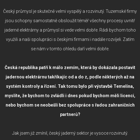
Český průmysl je skutečně velmi vyspělý a rozvinutý. Tuzemské firmy
jsou schopny samostatně obsloužit téměř všechny procesy uvnitř
jaderné elektrárny a průmysl si vede velmi dobře. Rádi bychom toho
využili a naši spolupráci s českými firmami i nadále rozvíjeli. Zatím
se nám v tomto ohledu daří velmi dobře.
Česká republika patří k málo zemím, která by dokázala postavit
jadernou elektrárnu takříkajíc od a do z, podle některých až na
systém kontroly a řízení. Tak tomu bylo při výstavbě Temelína,
myslíte, že bychom to zvládli i dnes pokud bychom měli licenci,
nebo bychom se neobešli bez spolupráce s řadou zahraničních
partnerů?
Jak jsem již zmínil, český jaderný sektor je vysoce rozvinutý.