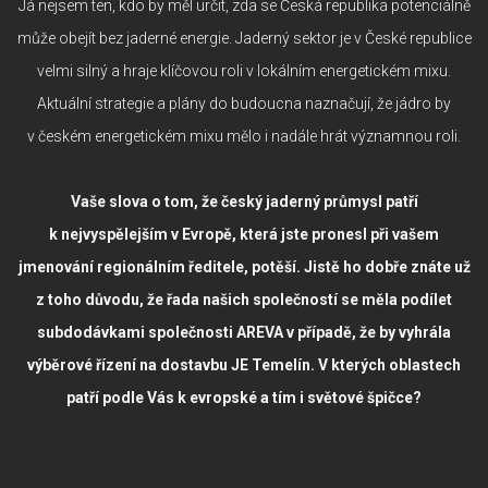
Já nejsem ten, kdo by měl určit, zda se Česká republika potenciálně
může obejít bez jaderné energie. Jaderný sektor je v České republice
velmi silný a hraje klíčovou roli v lokálním energetickém mixu.
Aktuální strategie a plány do budoucna naznačují, že jádro by
v českém energetickém mixu mělo i nadále hrát významnou roli.
Vaše slova o tom, že český jaderný průmysl patří
k nejvyspělejším v Evropě, která jste pronesl při vašem
jmenování regionálním ředitele, potěší. Jistě ho dobře znáte už
z toho důvodu, že řada našich společností se měla podílet
subdodávkami společnosti AREVA v případě, že by vyhrála
výběrové řízení na dostavbu JE Temelín. V kterých oblastech
patří podle Vás k evropské a tím i světové špičce?