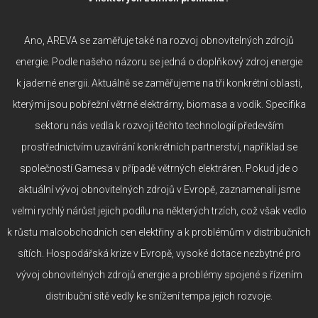
Ano, AREVA se zaměřuje také na rozvoj obnovitelných zdrojů
energie. Podle našeho názoru se jedná o doplňkový zdroj energie
k jaderné energii. Aktuálně se zaměřujeme na tři konkrétní oblasti,
kterými jsou pobřežní větrné elektrárny, biomasa a vodík. Specifika
sektoru nás vedla k rozvoji těchto technologií především
prostřednictvím uzavírání konkrétních partnerství, například se
společností Gamesa v případě větrných elektráren. Pokud jde o
aktuální vývoj obnovitelných zdrojů v Evropě, zaznamenali jsme
velmi rychlý nárůst jejich podílu na některých trzích, což však vedlo
k růstu maloobchodních cen elektřiny a k problémům v distribučních
sítích. Hospodářská krize v Evropě, vysoké dotace nezbytné pro
vývoj obnovitelných zdrojů energie a problémy spojené s řízením
distribuční sítě vedly ke snížení tempa jejich rozvoje.