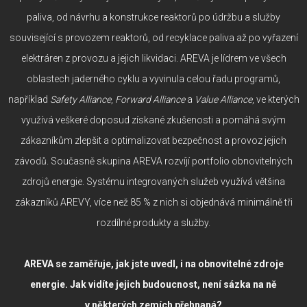
paliva, od návrhu a konstrukce reaktorů po údržbu a služby
související s provozem reaktorů, od recyklace paliva až po vyřazení
elektráren z provozu a jejich likvidaci. AREVA je lídrem ve všech
oblastech jaderného cyklu a vyvinula celou řadu programů,
například
Safety Alliance
,
Forward Alliance
a
Value Alliance
, ve kterých
využívá veškeré doposud získané zkušenosti a pomáhá svým
zákazníkům zlepšit a optimalizovat bezpečnost a provoz jejich
závodů. Současně skupina AREVA rozvíjí portfolio obnovitelných
zdrojů energie. Systému integrovaných služeb využívá většina
zákazníků AREVY, více než 85 % z nich si objednává minimálně tři
rozdílné produkty a služby.
AREVA se zaměřuje, jak jste uvedl, i na obnovitelné zdroje
energie. Jak vidíte jejich budoucnost, není sázka na ně
v některých zemích přehnaná?