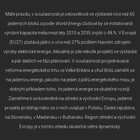
Máte pravdu, v současnosti je celosvětově ve výstavbě více než 60
jaderných bloků a podle
World Energy Outlook
by se instalovaná
výrobní kapacita měla mezi lety 2010 a 2035 zvýšit o 48 %. V Evropě
(EU27) zůstává jádro s více než 27% podílem hlavním zdrojem
výroby elektrické energie. Aktuálně je zde několik projektů ve výstavbě
a pár dalších ve fázi plánování. V současnosti projednávaná
reforma energetického trhu ve Velké Británii a chuť Britů zaměřit se
na jadernou energii, jakožto na jeden z pilířů energetického mixu, je
dobrým příkladem toho, že jaderná energie se skutečně rozvíjí.
Zaměříme-li se konkrétně na střední a východní Evropu, jaderné
projekty probíhají nebo se o nich uvažuje v Polsku, České republice,
na Slovensku, v Maďarsku i v Bulharsku. Region střední a východní
Evropy je v tomto ohledu skutečně velmi dynamický.