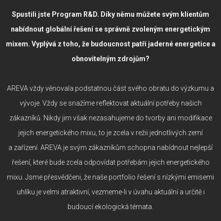
Spustili jste Program R&D. Díky němu můžete svým klientům
nabídnout globální řešení se správně zvoleným energetickým
mixem. Vyplývá z toho, že budoucnost patří jaderné energetice a
obnovitelným zdrojům?
AREVA vždy věnovala podstatnou část svého obratu do výzkumu a
vývoje. Vždy se snažíme reflektovat aktuální potřeby našich
zákazníků. Nikdy jim však nezasahujeme do tvorby ani modifikace
jejich energetického mixu, to je zcela v režii jednotlivých zemí
a zařízení. AREVA je svým zákazníkům schopna nabídnout nejlepší
řešení, které bude zcela odpovídat potřebám jejich energetického
mixu. Jsme přesvědčeni, že naše portfolio řešení s nízkými emisemi
uhlíku je velmi atraktivní, vezmeme-li v úvahu aktuální a určitě i
budoucí ekologická témata.