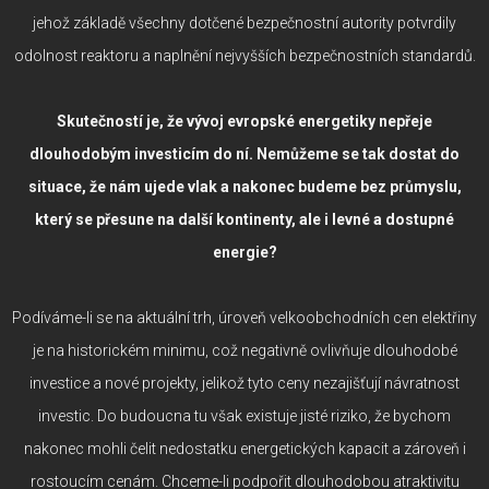
jehož základě všechny dotčené bezpečnostní autority potvrdily
odolnost reaktoru a naplnění nejvyšších bezpečnostních standardů.
Skutečností je, že vývoj evropské energetiky nepřeje
dlouhodobým investicím do ní. Nemůžeme se tak dostat do
situace, že nám ujede vlak a nakonec budeme bez průmyslu,
který se přesune na další kontinenty, ale i levné a dostupné
energie?
Podíváme-li se na aktuální trh, úroveň velkoobchodních cen elektřiny
je na historickém minimu, což negativně ovlivňuje dlouhodobé
investice a nové projekty, jelikož tyto ceny nezajišťují návratnost
investic. Do budoucna tu však existuje jisté riziko, že bychom
nakonec mohli čelit nedostatku energetických kapacit a zároveň i
rostoucím cenám. Chceme-li podpořit dlouhodobou atraktivitu