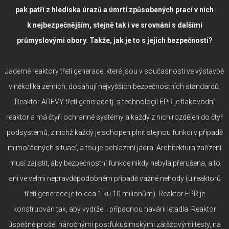
pak patří z hlediska úrazů a úmrtí způsobených prací v nich
k nejbezpečnějším, stejně tak i ve srovnání s dalšími
průmyslovými obory. Takže, jak je to s jejich bezpečností?
Jaderné reaktory třetí generace, které jsou v současnosti ve výstavbě
v několika zemích, dosahují nejvyšších bezpečnostních standardů.
Reaktor AREVY třetí generace tj. s technologií EPR je tlakovodní
reaktor a má čtyři ochranné systémy a každý z nich rozdělen do čtyř
podsystémů, z nichž každý je schopen plnit stejnou funkci v případě
mimořádných situací, a tou je ochlazení jádra. Architektura zařízení
musí zajistit, aby bezpečnostní funkce nikdy nebyla přerušena, a to
ani ve velmi nepravděpodobném případě vážné nehody (u reaktorů
třetí generace je to cca 1 ku 10 milionům). Reaktor EPR je
konstruován tak, aby vydržel i případnou havárii letadla. Reaktor
úspěšně prošel náročnými postfukušimskými zátěžovými testy, na