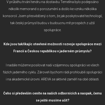
V průběhu trvání tendru na dostavbu Temelína bylo podepsáno
několik memorand o porozumění a došlo ke vzniku několika
konsorcií. Jsem přesvědčený o tom, že jak poskytovatel technologií,
tak český průmysl budou v budoucnu mít prospěch z užší
spolupráce.
Kde jsou takříkajíc otevřené možnosti rozvoje spolupráce mezi
Francií a Českou republikou v jaderném průmyslu?
I nadále můžeme posilovat naši vzájemnou spolupráci ve všech
fázích jaderného cyklu. Zároveň bychom rádi prohloubili spolupráci
i na akademické úrovni. AREVA se aktivně zaměří na obě oblasti.
Čeho si především ceníte na našich odbornících a naopak, čemu
se ještě musíme učit?