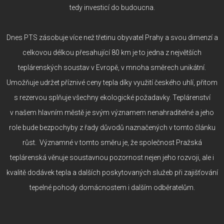
tedy investicí do budoucna.
Dnes PTS zásobuje více než třetinu obyvatel Prahy a svou dimenzí a
celkovou délkou přesahující 80 km je to jedna z největších
teplárenských soustav v Evropě, v mnoha směrech unikátní.
Umožňuje udržet příznivé ceny tepla díky využití českého uhlí, přitom
s rezervou splňuje všechny ekologické požadavky. Teplárenství
v našem hlavním městě je svým významem nenahraditelné a jeho
role bude bezpochyby z řady důvodů naznačených v tomto článku
růst. Významné v tomto směru je, že společnost Pražská
teplárenská věnuje soustavnou pozornost nejen jeho rozvoji, ale i
kvalitě dodávek tepla a dalších poskytovaných služeb při zajišťování
tepelné pohody domácnostem i dalším odběratelům.