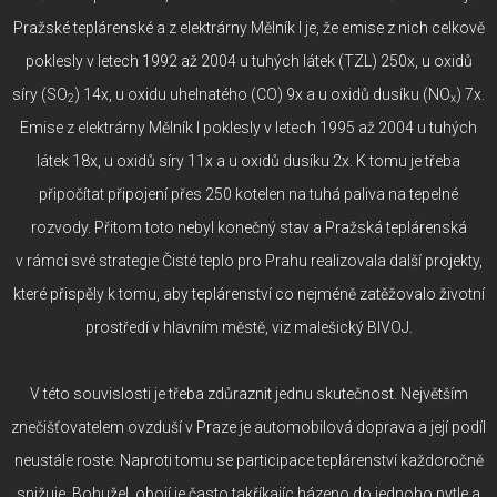
Pražské teplárenské a z elektrárny Mělník I je, že emise z nich celkově
poklesly v letech 1992 až 2004 u tuhých látek (TZL) 250x, u oxidů
síry (SO
) 14x, u oxidu uhelnatého (CO) 9x a u oxidů dusíku (NO
) 7x.
2
x
Emise z elektrárny Mělník I poklesly v letech 1995 až 2004 u tuhých
látek 18x, u oxidů síry 11x a u oxidů dusíku 2x. K tomu je třeba
připočítat připojení přes 250 kotelen na tuhá paliva na tepelné
rozvody. Přitom toto nebyl konečný stav a Pražská teplárenská
v rámci své strategie Čisté teplo pro Prahu realizovala další projekty,
které přispěly k tomu, aby teplárenství co nejméně zatěžovalo životní
prostředí v hlavním městě, viz malešický BIVOJ.
V této souvislosti je třeba zdůraznit jednu skutečnost. Největším
znečišťovatelem ovzduší v Praze je automobilová doprava a její podíl
neustále roste. Naproti tomu se participace teplárenství každoročně
snižuje. Bohužel, obojí je často takříkajíc házeno do jednoho pytle a