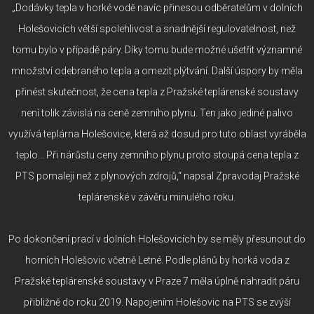
„Dodávky tepla v horké vodě navíc přinesou odběratelům v dolních
Holešovicích větší spolehlivost a snadnější regulovatelnost, než
tomu bylo v případě páry. Díky tomu bude možné ušetřit významné
množství odebraného tepla a omezit plýtvání. Další úspory by měla
přinést skutečnost, že cena tepla z Pražské teplárenské soustavy
není tolik závislá na ceně zemního plynu. Ten jako jediné palivo
využívá teplárna Holešovice, která až dosud pro tuto oblast vyráběla
teplo... Při nárůstu ceny zemního plynu proto stoupá cena tepla z
PTS pomaleji než z plynových zdrojů,“ napsal Zpravodaj Pražské
teplárenské v závěru minulého roku.
Po dokončení prací v dolních Holešovicích by se měly přesunout do
horních Holešovic včetně Letné. Podle plánů by horká voda z
Pražské teplárenské soustavy v Praze 7 měla úplně nahradit páru
přibližně do roku 2019. Napojením Holešovic na PTS se zvýší