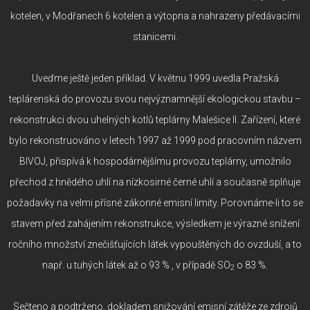
kotelen, v Modřanech 6 kotelen a výtopna a nahrazeny předávacími
stanicemi.
Uveďme ještě jeden příklad. V květnu 1999 uvedla Pražská
teplárenská do provozu svou nejvýznamnější ekologickou stavbu –
rekonstrukci dvou uhelných kotlů teplárny Malešice II. Zařízení, které
bylo rekonstruováno v letech 1997 až 1999 pod pracovním názvem
BIVOJ, přispívá k hospodárnějšímu provozu teplárny, umožnilo
přechod z hnědého uhlí na nízkosirné černé uhlí a současně splňuje
požadavky na velmi přísné zákonné emisní limity. Porovnáme-li to se
stavem před zahájením rekonstrukce, výsledkem je výrazné snížení
ročního množství znečišťujících látek vypouštěných do ovzduší, a to
např. u tuhých látek až o 93 % , v případě SO
o 83 %.
2
Sečteno a podtrženo, dokladem snižování emisní zátěže ze zdrojů