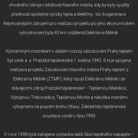
vhodného zdroje v blízkosti hlavního města, kdy by byly využity
přednosti společné výroby tepla a elektřiny - tzv. kogenerace.
Nejvhodnějším zdrojem pro realizaci projektu po jeho ekonomickém
vyhodnocení byla 40 km vzdálená Elektrárna Mělník.
Významným mezníkem v dalším rozvoji zásobování Prahy teplem
byl vznik a. s. Pražská teplárenská 1. května 1992. S ní je spojena
realizace projektu Zásobování hlavního města Prahy teplem z
Elektrárny Mělník (ZTMP), který spojil Elektrárnu Mělník I se
stávajícími zdroji Pražské teplárenské – Teplárnou Malešice,
Výtopnou Třeboradice, Teplárnou Michle a několika menšími
výtopnami na pravém břehu Vltavy. Základ této teplárenské
soustavy vznikl v říjnu 1995
V roce 1998 byla zahájena výstavba další fáze tepelného napáječe –