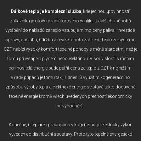
Dálkové teplo je komplexní služba
, kde jedinou „povinností“
zákazníka je otočení radiátorového ventilu. U dalších způsobů
vytápění do nákladů za teplo vstupuje mimo ceny paliva i investice,
opravy, obsluha, údržba a revize tohoto zařízení. Teplo ze systému
CZT nabízí vysoký komfort tepelné pohody s méně starostmi, než je
tomu při vytápění plynem nebo elektřinou. V souvislosti s růstem
cen nositelů energie bude patřit cena za teplo z CZT k nejnižším,
v řadě případů je tomu tak již dnes. S využitím kogeneračního
způsobu výroby tepla a elektrické energie se stává takto dodávaná
tepelné energie kromě všech uvedených předností ekonomicky
nejvýhodnější.
Konečně, u tepláren pracujících v kogeneraci je elektrický výkon
vyveden do distribuční soustavy. Proto tyto tepelné energetické