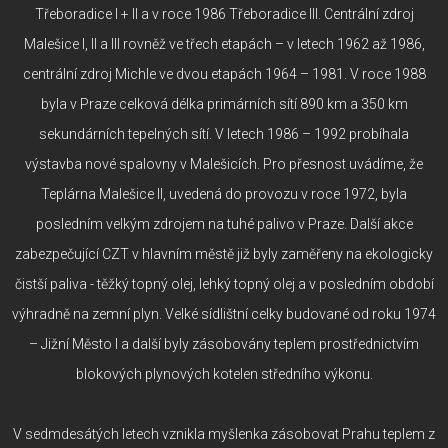
Třeboradice I + II a v roce 1986 Třeboradice III. Centrální zdroj
Malešice I, II a III rovněž ve třech etapách – v letech 1962 až 1986,
centrální zdroj Michle ve dvou etapách 1964 – 1981. V roce 1988
byla v Praze celková délka primárních sítí 890 km a 350 km
sekundárních tepelných sítí. V letech 1986 – 1992 probíhala
výstavba nové spalovny v Malešicích. Pro přesnost uvádíme, že
Teplárna Malešice II, uvedená do provozu v roce 1972, byla
posledním velkým zdrojem na tuhé palivo v Praze. Další akce
zabezpečující CZT v hlavním městě již byly zaměřeny na ekologicky
čistší paliva - těžký topný olej, lehký topný olej a v posledním období
výhradně na zemní plyn. Velké sídlištní celky budované od roku 1974
– Jižní Město I a další byly zásobovány teplem prostřednictvím
blokových plynových kotelen středního výkonu.
V sedmdesátých letech vznikla myšlenka zásobovat Prahu teplem z