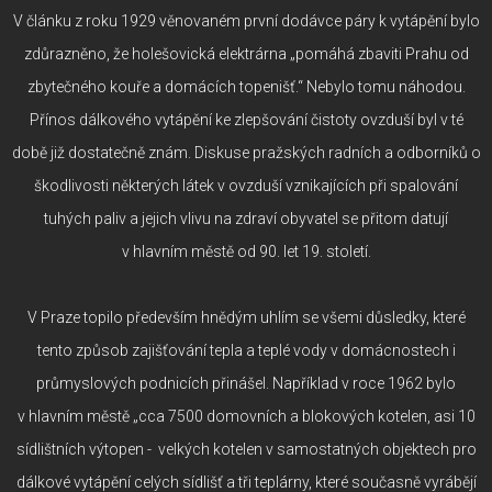
V článku z roku 1929 věnovaném první dodávce páry k vytápění bylo
zdůrazněno, že holešovická elektrárna „pomáhá zbaviti Prahu od
zbytečného kouře a domácích topenišť.“ Nebylo tomu náhodou.
Přínos dálkového vytápění ke zlepšování čistoty ovzduší byl v té
době již dostatečně znám. Diskuse pražských radních a odborníků o
škodlivosti některých látek v ovzduší vznikajících při spalování
tuhých paliv a jejich vlivu na zdraví obyvatel se přitom datují
v hlavním městě od 90. let 19. století.
V Praze topilo především hnědým uhlím se všemi důsledky, které
tento způsob zajišťování tepla a teplé vody v domácnostech i
průmyslových podnicích přinášel. Například v roce 1962 bylo
v hlavním městě „cca 7500 domovních a blokových kotelen, asi 10
sídlištních výtopen - velkých kotelen v samostatných objektech pro
dálkové vytápění celých sídlišť a tři teplárny, které současně vyrábějí