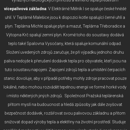
vícepalivová základna
: V Elektrárně Mělník I se spaluje české hnědé
uhlí. V Teplárně Malešice jsou k dispozici kotle spalující černé uhlí a
plyn. Teplárna Michle spaluje plyn a mazut, Teplárna Třeboradice a
Výtopna Krč spalují zemní plyn. Kromě toho do soustavy dodává
teplo také Spalovna Vysočany, která spaluje komunální odpad.
Složení uvedených zdrojů zaručuje, že při výpadku jednoho druhu
paliva nedojde k přerušení dodávek tepla pro obyvatele, kteří jsou na
tuto soustavu napojeni. Zapojení zdrojů tepla a umístění čerpacích
stanic dovoluje, aby v případě potřeby mohly zdroje pracovat pouze
lokálně, nebo mohou rozvádět tepelnou energii ve formě horké vody
i místo některých jiných zdrojů. Společnost Pražská teplárenská
přitom myslí na budoucnost a hledá způsoby jak dále zvyšovat
bezpečnost dodávek, rozšiřovat svou palivovou základnu a přitom
snižovat dopad výroby tepla a elektřiny na životní prostředí. Studuje