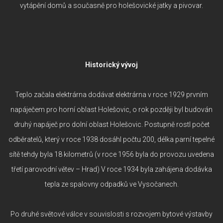
vytápění domů a současně pro holešovické jatky a pivovar.
Historický vývoj
Teplo začala elektrárna dodávat elektrárna v roce 1929 prvním
napáječem pro horní oblast Holešovic, o rok později byl budován
druhý napáječ pro dolní oblast Holešovic. Postupně rostl počet
odběratelů, který v roce 1938 dosáhl počtu 200, délka parní tepelné
sítě tehdy byla 18 kilometrů (v roce 1956 byla do provozu uvedena
třetí parovodní větev – Hrad) V roce 1934 byla zahájena dodávka
tepla ze spalovny odpadků ve Vysočanech.
Po druhé světové válce v souvislosti s rozvojem bytové výstavby