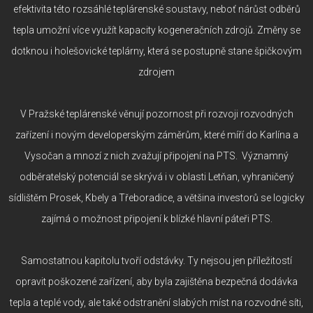
efektivita této rozsáhlé teplárenské soustavy, neboť nárůst odběrů
tepla umožní více využít kapacity kogeneračních zdrojů. Změny se
dotknou i holešovické teplárny, která se postupně stane špičkovým
zdrojem
V Pražské teplárenské věnují pozornost při rozvoji rozvodných
zařízení i novým developerským záměrům, které míří do Karlína a
Vysočan a mnozí z nich zvažují připojení na PTS. Významný
odběratelský potenciál se skrývá i v oblasti Letňan, vyhraničený
sídlištěm Prosek, Kbely a Třeboradice, a většina investorů se logicky
zajímá o možnost připojení k blízké hlavní páteři PTS.
Samostatnou kapitolu tvoří odstávky. Ty nejsou jen příležitostí
opravit poškozené zařízení, aby byla zajištěna bezpečná dodávka
tepla a teplé vody, ale také odstranění slabých míst na rozvodné síti,