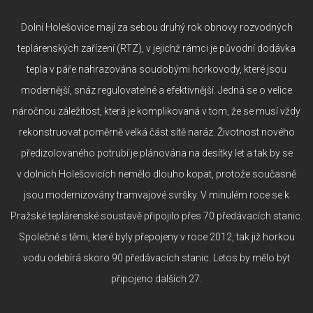
Dolní Holešovice mají za sebou druhý rok obnovy rozvodných
teplárenských zařízení (RTZ), v jejichž rámci je původní dodávka
tepla v páře nahrazována soudobými horkovody, které jsou
modernější, snáz regulovatelné a efektivnější. Jedná se o velice
náročnou záležitost, která je komplikovaná v tom, že se musí vždy
rekonstruovat poměrně velká část sítě naráz. Životnost nového
předizolovaného potrubí je plánována na desítky let a tak by se
v dolních Holešovicích nemělo dlouho kopat, protože současně
jsou modernizovány tramvajové svršky. V minulém roce se k
Pražské teplárenské soustavě připojilo přes 70 předávacích stanic.
Společně s těmi, které byly přepojeny v roce 2012, tak již horkou
vodu odebírá skoro 90 předávacích stanic. Letos by mělo být
připojeno dalších 27.