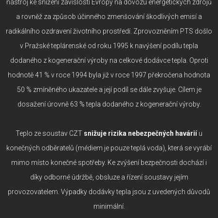
nástroj ke snížení závislosti Evropy na dovozu energetických zdrojů
a rovněž za způsob účinného zmenšování škodlivých emisí a
radikálního ozdravení životního prostředí. Zprovozněním PTS došlo
v Pražské teplárenské od roku 1995 k navýšení podílu tepla
dodaného z kogenerační výroby na celkové dodávce tepla. Oproti
hodnotě 41 % v roce 1994 byla již v roce 1997 překročena hodnota
50 % zmíněného ukazatele a její podíl se dále zvyšuje. Cílem je
dosažení úrovně 63 % tepla dodaného z kogenerační výroby.
Teplo ze soustav CZT
snižuje rizika nebezpečných havárií
u
konečných odběratelů (médiem je pouze teplá voda), která se vyrábí
mimo místo konečné spotřeby. Ke zvýšení bezpečnosti dochází i
díky odborné údržbě, obsluze a řízení soustavy jejím
provozovatelem. Výpadky dodávky tepla jsou z uvedených důvodů
minimální.