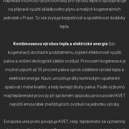
například možnosti využití biomasy pro výrobu tepla či spolupracuje
na přípravě využití skládkového plynu a malých kogeneračních
jednotek v Praze. To vše zvyšuje bezpečnost a spolehlivost dodávky
tepla.
Kombinovanou výrobou tepla a elektrické energie
(tzv.
kogenerací) dochází k podstatnému zvýšení efektivnosti využití
paliva a snížení ekologické zátěže ovzduší. Provozem kogenerace je
možné uspořit až 35 procent paliva oproti oddělené výrobě tepla a
elektrické energie. Navíc umožňuje díky technickým opatřením
spalovat i méně kvalitní, a tedy levnější druhy paliva. Podle výzkumů
mají teplárenské provozy při správném způsobu provozování KVET
nejnižší emise látek znečišťujících ovzduší na jednotku výroby.
Evropská unie proto považuje KVET, resp. teplárenství za významný