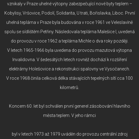
vznikaly v Praze uhelné výtopny zabezpečující nové byty teplem –
Kobylisy, Vršovice, Podolí, Solidarita, U trati, Bořislavka, Liboc. První
uhelná teplárna v Praze byla budována v roce 1961 ve Veleslavíně
spolu se sídlištěm Petřiny. Následovala teplárna Malešice I, uvedená
do provozu v roce 1962 a teplárna Michle o dva roky později.
V letech 1965-1966 byla uvedena do provozu mazutová výtopna
Invalidovna. V šedesátých letech rovněž dochází k rozšíření
elektrárny Holešovice a rekonstrukci spalovny ve Vysočanech.
V roce 1968 činila celková délka stávajících tepelných sítí cca 100
kilometrů.
Koncem 60. let byl schválen první generel zásobování hlavního
města teplem. V jeho rámci
byl v letech 1973 až 1979 uváděn do provozu centrální zdroj