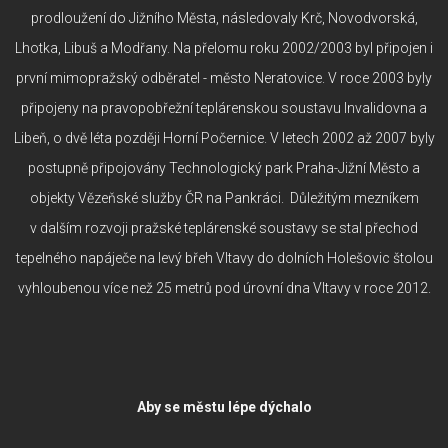
prodloužení do Jižního Města, následovaly Krč, Novodvorská,
Lhotka, Libuš a Modřany. Na přelomu roku 2002/2003 byl připojen i
první mimopražský odběratel - město Neratovice. V roce 2003 byly
připojeny na pravopobřežní teplárenskou soustavu Invalidovna a
Libeň, o dvě léta později Horní Počernice. V letech 2002 až 2007 byly
postupně připojovány Technologický park Praha-Jižní Město a
objekty Vězeňské služby ČR na Pankráci. Důležitým mezníkem
v dalším rozvoji pražské teplárenské soustavy se stal přechod
tepelného napáječe na levý břeh Vltavy do dolních Holešovic štolou
vyhloubenou více než 25 metrů pod úrovní dna Vltavy v roce 2012.
Aby se městu lépe dýchalo