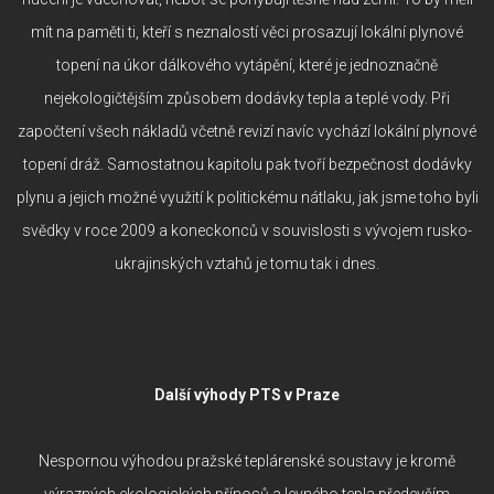
mít na paměti ti, kteří s neznalostí věci prosazují lokální plynové
topení na úkor dálkového vytápění, které je jednoznačně
nejekologičtějším způsobem dodávky tepla a teplé vody. Při
započtení všech nákladů včetně revizí navíc vychází lokální plynové
topení dráž. Samostatnou kapitolu pak tvoří bezpečnost dodávky
plynu a jejich možné využití k politickému nátlaku, jak jsme toho byli
svědky v roce 2009 a koneckonců v souvislosti s vývojem rusko-
ukrajinských vztahů je tomu tak i dnes.
Další výhody PTS v Praze
Nespornou výhodou pražské teplárenské soustavy je kromě
výrazných ekologických přínosů a levného tepla především