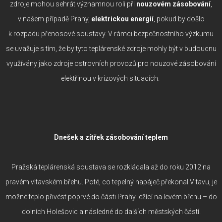
zdroje mohou sehrát významnou roli při
nouzovém zásobování
,
v našem případě Prahy,
elektrickou energií
, pokud by došlo
k rozpadu přenosové soustavy. V rámci bezpečnostního výzkumu
se uvažuje s tím, že by tyto teplárenské zdroje mohly být v budoucnu
využívány jako zdroje ostrovních provozů pro nouzové zásobování
elektřinou v krizových situacích.
Dnešek a zítřek zásobování teplem
Pražská teplárenská soustava se rozkládala až do roku 2012 na
pravém vltavském břehu. Poté, co tepelný napáječ překonal Vltavu, je
možné teplo přivést poprvé do části Prahy ležící na levém břehu – do
dolních Holešovic a následné do dalších městských částí.