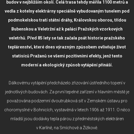
budov v nejbližším okolí. Celá trasa tehdy měřila 1100 metrů a
vedla z kotelny elektrárny speciálně vybudovaným tunelem pod
podmokelskou tratí státní dráhy, Královskou oborou, třídou
Bubenskou a Veletržní až k paláci Pražských vzorkových
veletrhů. Před 85 lety se tak začala psát historie pražského
teplárenství, které dnes výrazným způsobem ovlivňuje život
statisíců Pražanů se všemi pozitivními efekty, jenž tento
moderní a ekologický způsob vytápění přináší.
Dálkovému vytápění předcházelo zřizování ústředního topení v
jednotlivých budovách. Za první tepelné zařízení v hlavním městě je
považována podzemní dvoutrubková síť v Zemském ústavu pro
choromyslné v Bohnicích, vystavěná v letech 1906 až 1911. O něco
mladší jsou dodávky tepla párou z předměstských elektráren
v Karlíně, na Smíchově a Žižkově.