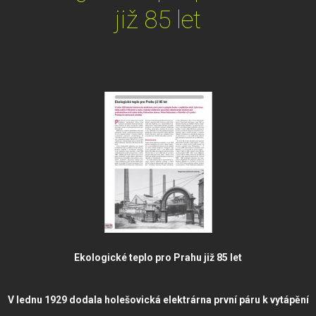
již 85 let
Ekologické teplo pro Prahu již 85 let
V lednu 1929 dodala holešovická elektrárna první páru k vytápění