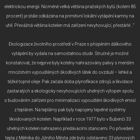
elektrickou energii. Nicméně velká většina pražských bytů (kolem 85
procent) je stále odkázána na primitivní lokální vytápění kamny na
uhlí. Převážná většina kotelen má zařízení nevyhovující, přestárlé…“
Ekologizace životního prostředí v Praze s přispěním dálkového
vytápění by vydala na samostatnou studii. Stručně je možné
konstatovat, že nejprve byly kotelny nahrazovány palivy s menším
množstvím vypouštěných škodlivých látek do ovzduší – lehké a
těžké topné oleje. Pak začala doba plynofikace zdrojů a likvidace
zastaralých a ekologicky nevyhovujících uhelných výtopen spolu
s budováním zařízení pro minimalizaci vypouštění škodlivých emisí
z tepláren. Na teplárny pak byly napojeny tepelné systémy
likvidovaných kotelen. Například v roce 1977 bylo v Bubenči 33
uhelných kotelen nahrazeno předávacími stanicemi. Po přivedení
tepla z Mělníka do Jižního Města zde bylo odstaveno 33 plynových