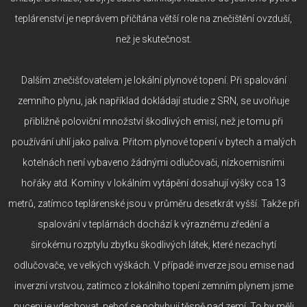
teplárenství je neprávem přičítána větší role na znečištění ovzduší,
než je skutečnost.
Dalším znečišťovatelem je lokální plynové topení. Při spalování
zemního plynu, jak například dokládají studie z SRN, se uvolňuje
přibližně poloviční množství škodlivých emisí, než je tomu při
používání uhlí jako paliva. Přitom plynové topení v bytech a malých
kotelnách není vybaveno žádnými odlučovači, nízkoemisními
hořáky atd. Komíny v lokálním vytápění dosahují výšky cca 13
metrů, zatímco teplárenské jsou v průměru desetkrát vyšší. Takže při
spalování v teplárnách dochází k výraznému zředění a
širokému rozptylu zbytku škodlivých látek, které nezachytí
odlučovače, ve velkých výškách. V případě inverze jsou emise nad
inverzní vrstvou, zatímco z lokálního topení zemním plynem jsme
nuceni je vdechovat, neboť se pohybují těsně nad zemí. To by měli