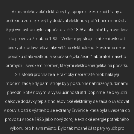
Vznik holešovické elektrárny byl spojen s elektrizací Prahy a
potřebou zdroje, který by dodával elektřinu v potřebném množství.
S její výstavbou bylo započato v létě 1898 a oficiálně byla uvedena
do provozu 7. dubna 1900. Veškeré její strojní zařízení bylo od
českých dodavatelů a také většina elektrického. Elektrárna se od
počátku stala vizitkou a současně „zkušební“ laboratoří našeho
průmyslu, svědkem proměn, kterými elektroenergetika na počátku
20. století procházela. Prakticky nepřetržitě probíhala její
modernizace, kdy parní stroje byly postupně nahrazeny turbínami,
původní kotle novými s vyšší účinností atd. Doplňme, že o využití
dálkové dodávky tepla z holešovické elektrárny se začalo uvažovat
v souvislosti s výstavbou elektrárny Ervěnice, která byla uvedena do
provozu v roce 1926 jako nový zdroj elektrické energie potřebného
výkonu pro hlavní město. Bylo tak možné část páry využít pro