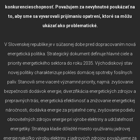
konkurencieschopnosť. Považujem za nevyhnutné poukázať na
to, aby sme sa vyvarovali prijímaniu opatrení, ktoré sa môžu
ukázať ako problematické.
V Slovenskej republike je v súčasnej dobe pred dopracovaním nová
energetická politika. Strategický dokument definuje hlavné ciele a
priority energetického sektora do roku 2035. Východiskový stav
novej politiky charakterizuje pokles domácej spotreby fosílnych
palív. Stanovili sme viaceré významné priority, najmä: zvyšovanie
bezpečnosti dodávok energie, diverzifikácia energetických zdrojov a
prepravných trás, energetická efektívnosť a znižovanie energetickej
náročnosti, dodávka energie za prijateľné ceny, zvyšovanie podielu
obnoviteľných zdrojov energie pri výrobe elektriny a udržateľnosť
energetiky. Stratégia kladie dôležité miesto využívaniu jadrovej
energie nakoľko výrobu elektriny z jadrových zdrojov považujeme za