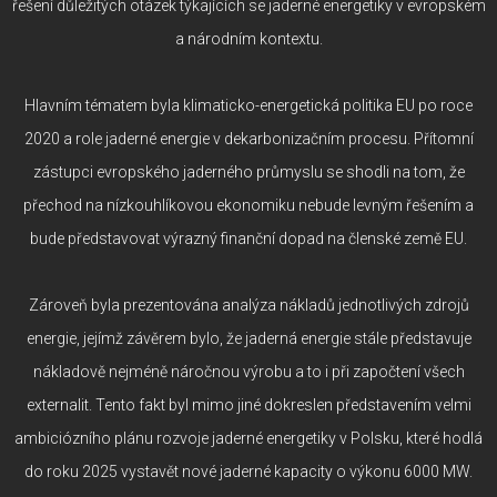
řešení důležitých otázek týkajících se jaderné energetiky v evropském
a národním kontextu.
Hlavním tématem byla klimaticko-energetická politika EU po roce
2020 a role jaderné energie v dekarbonizačním procesu. Přítomní
zástupci evropského jaderného průmyslu se shodli na tom, že
přechod na nízkouhlíkovou ekonomiku nebude levným řešením a
bude představovat výrazný finanční dopad na členské země EU.
Zároveň byla prezentována analýza nákladů jednotlivých zdrojů
energie, jejímž závěrem bylo, že jaderná energie stále představuje
nákladově nejméně náročnou výrobu a to i při započtení všech
externalit. Tento fakt byl mimo jiné dokreslen představením velmi
ambiciózního plánu rozvoje jaderné energetiky v Polsku, které hodlá
do roku 2025 vystavět nové jaderné kapacity o výkonu 6000 MW.