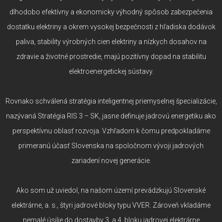
dlhodobo efektívny a ekonomicky výhodný spôsob zabezpečenia
dostatku elektriny a okrem vysokej bezpečnosti z hľadiska dodávok
paliva, stability výrobných cien elektriny a nízkych dosahov na
zdravie a životné prostredie, majú pozitívny dopad na stabilitu
elektroenergetickej sústavy.
Rovnako schválená stratégia inteligentnej priemyselnej špecializácie,
nazývaná Stratégia RIS 3 – SK, jasne definuje jadrovú energetiku ako
perspektívnu oblasť rozvoja. Vzhľadom k čomu predpokladáme
primeranú účasť Slovenska na spoločnom vývoji jadrových
zariadení novej generácie.
Ako som už uviedol, na našom území prevádzkujú Slovenské
elektrárne, a. s., štyri jadrové bloky typu VVER. Zároveň vkladáme
nemalé úsilie do dostavby 3. a 4. bloku jadrovej elektrárne