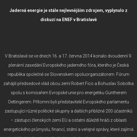
Jaderná energie je stále nejlevnějším zdrojem,
vyplynulo z
diskuzí na ENEF v Bratislavě
V Bratislavě se ve dnech 16. a 17. června 2014 konalo dvoudenní 9.
plenární zasedání Evropského jaderného fóra, kterého je Česká
republika společně se Slovenskem spoluorganizátorem. Fórum
zahájili předsedové vlád obou zemí Robert Fico a Bohuslav Sobotka
spolu s komisařem Evropské unie pro energetiku Güntherem
Oettingerem. Přítomni byli představitelé Evropského parlamentu
zastupující různé politické skupiny a dalších přibližně 200 účastníků
– zástupci členských zemí EU a ostatní důležití hráči z oblasti
energetického průmyslu, financí, státní a veřejné správy, které zajímá