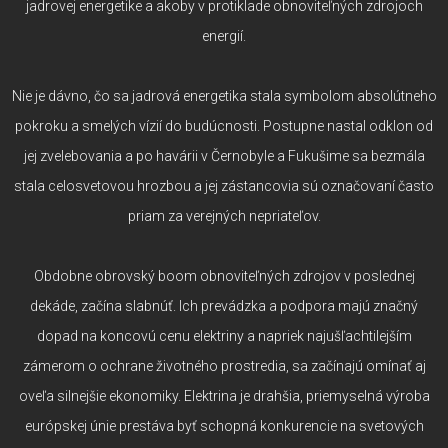
jadrovej energetike a akoby v protiklade obnoviteľných zdrojoch
energií.
Nie je dávno, čo sa jadrová energetika stala symbolom absolútneho
pokroku a smelých vízií do budúcnosti. Postupne nastal odklon od
jej zvelebovania a po havárii v Černobyle a Fukušime sa bezmála
stala celosvetovou hrozbou a jej zástancovia sú označovaní často
priam za verejných nepriateľov.
Obdobne obrovský boom obnoviteľných zdrojov v poslednej
dekáde, začína slabnúť. Ich prevádzka a podpora majú značný
dopad na koncovú cenu elektriny a napriek najušľachtilejším
zámerom o ochrane životného prostredia, sa začínajú omínať aj
oveľa silnejšie ekonomiky. Elektrina je drahšia, priemyselná výroba
európskej únie prestáva byť schopná konkurencie na svetových