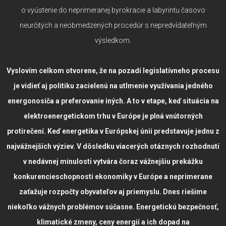
o vyústenie do neprimeranej byrokracie a labyrintu časovo
neurčitých a neobmedzených procedúr s nepredvídateľným
výsledkom.
Vyslovím celkom otvorene, že na pozadí legislatívneho procesu
je vidieť aj politiku zacielenú na utlmenie využívania jedného
energonosiča a preferovanie iných. A to v etape, keď situácia na
elektroenergetickom trhu v Európe je plná vnútorných
protirečení. Keď energetika v Európskej únii predstavuje jednu z
najvážnejších výziev. V dôsledku viacerých otáznych rozhodnutí
v nedávnej minulosti vytvára čoraz vážnejšiu prekážku
konkurencieschopnosti ekonomiky v Európe a neprimerane
zaťažuje rozpočty obyvateľov aj priemyslu. Dnes riešime
niekoľko vážnych problémov súčasne. Energetickú bezpečnosť,
klimatické zmeny, ceny energií a ich dopad na