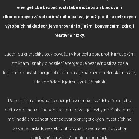
energetické bezpečnosti také možností skladování
dlouhodobých zásob primárního paliva, jehož podíl na celkových
výrobních nákladech je ve srovnání s jinými konvenčními zdroji
relativně nízký.
Jadernou energetiku tedy považuji v kontextu boje proti klimatickým
změnám i snahy o posílení energetické bezpečnosti za zcela
legitimní součást energetického mixu a je na každém členském státě,
zda se přikloní k jejímu využití či nikoli.
Ponechání rozhodnutí o energetickém mixu každého členského
státu v souladu s Lisabonskou smlouvou je nezbytné. Státy musejí
mít i nadále možnost rozhodovat o energetických investicích na
základě nákladově-efektivního využití svých specifických a
objektivně daných národních podmínek.