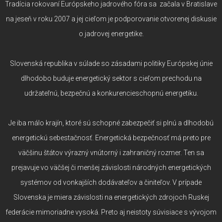
Tradícia rokovaní Európskeho jadrového fóra sa začala v Bratislave
na jeseň v roku 2007 a jej cieľom je podporovanie otvorenej diskusie
o jadrovej energetike.
Slovenská republika v súlade so zásadami politiky Európskej únie
dlhodobo buduje energetický sektor s cieľom prechodu na
udržateľnú, bezpečnú a konkurencieschopnú energetiku.
Je iba málo krajín, ktoré sú schopné zabezpečiť si plnú a dlhodobú
energetickú sebestačnosť. Energetická bezpečnosť má preto pre
väčšinu štátov výrazný vnútorný i zahraničný rozmer. Ten sa
prejavuje vo väčšej či menšej závislosti národných energetických
systémov od vonkajších dodávateľov a činiteľov. V prípade
Slovenska je miera závislosti na energetických zdrojoch Ruskej
federácie mimoriadne vysoká. Preto aj neistoty súvisiace s vývojom