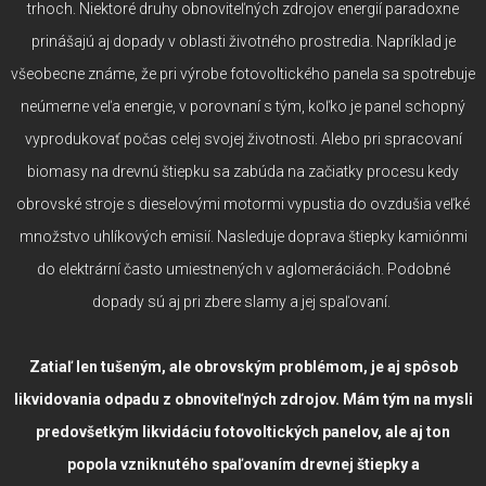
trhoch. Niektoré druhy obnoviteľných zdrojov energií paradoxne
prinášajú aj dopady v oblasti životného prostredia. Napríklad je
všeobecne známe, že pri výrobe fotovoltického panela sa spotrebuje
neúmerne veľa energie, v porovnaní s tým, koľko je panel schopný
vyprodukovať počas celej svojej životnosti. Alebo pri spracovaní
biomasy na drevnú štiepku sa zabúda na začiatky procesu kedy
obrovské stroje s dieselovými motormi vypustia do ovzdušia veľké
množstvo uhlíkových emisií. Nasleduje doprava štiepky kamiónmi
do elektrární často umiestnených v aglomeráciách. Podobné
dopady sú aj pri zbere slamy a jej spaľovaní.
Zatiaľ len tušeným, ale obrovským problémom, je aj spôsob
likvidovania odpadu z obnoviteľných zdrojov. Mám tým na mysli
predovšetkým likvidáciu fotovoltických panelov, ale aj ton
popola vzniknutého spaľovaním drevnej štiepky a