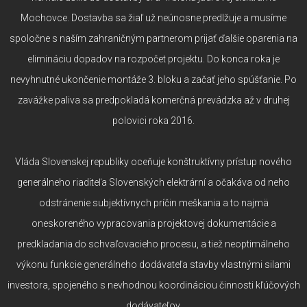
Mochovce. Dostavba sa žiaľ už neúnosne predlžuje a musíme
spoločne s naším zahraničným partnerom prijať ďalšie oparenia na
elimináciu dopadov na rozpočet projektu. Do konca roka je
nevyhnutné ukončenie montáže 3. bloku a začať jeho spúšťanie. Po
zavážke paliva sa predpokladá komerčná prevádzka až v druhej
polovici roka 2016.
Vláda Slovenskej republiky oceňuje konštruktívny prístup nového
generálneho riaditeľa Slovenských elektrární a očakáva od neho
odstránenie subjektívnych príčin meškania a to najmä
oneskoreného vypracovania projektovej dokumentácie a
predkladania do schvaľovacieho procesu, a tiež neoptimálneho
výkonu funkcie generálneho dodávateľa stavby vlastnými silami
investora, spojeného s nevhodnou koordináciou činnosti kľúčových
dodávateľov.