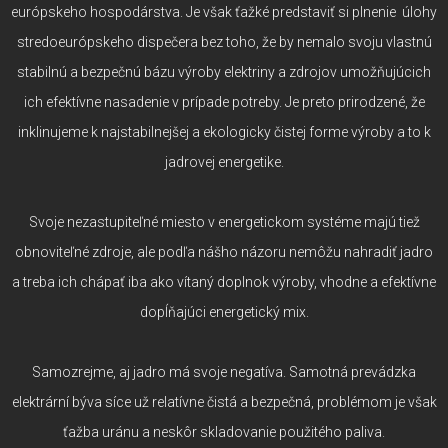
európskeho hospodárstva. Je však ťažké predstaviť si plnenie úlohy
stredoeurópskeho dispečera bez toho, že by nemalo svoju vlastnú
stabilnú a bezpečnú bázu výroby elektriny a zdrojov umožňujúcich
ich efektívne nasadenie v prípade potreby. Je preto prirodzené, že
inklinujeme k najstabilnejšej a ekologicky čistej forme výroby a to k
jadrovej energetike.
Svoje nezastupiteľné miesto v energetickom systéme majú tiež
obnoviteľné zdroje, ale podľa nášho názoru nemôžu nahradiť jadro
a treba ich chápať iba ako vítaný doplnok výroby, vhodne a efektívne
dopĺňajúci energetický mix.
Samozrejme, aj jadro má svoje negatíva. Samotná prevádzka
elektrární býva síce už relatívne čistá a bezpečná, problémom je však
ťažba uránu a neskôr skladovanie použitého paliva.