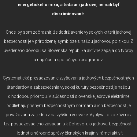
energetického mixu, a teda ani jadrové, nemali byť
diskriminované.
Chcel by som zdôrazniť, že dodržiavanie vysokých kritérií jadrovej
bezpečnosti je v prirodzenej symbióze s našou jadrovou politikou. Z
uvedeného dôvodu sa Slovenská republika aktívne zapája do tvorby
a napĺňania spoločných programov.
Systematické presadzovanie zvyšovania jadrových bezpečnostných
štandardov a zabezpečenia vysokej kultúry bezpečnosti je našou
dlhodobou prioritou. V súčasnosti slovenské jadrové elektrárne
podliehajú prísnym bezpečnostným normám a ich bezpečnosť je
považovaná za jednu z najvyšších vo svete. Vyplýva to zo záverov
tzv. posudzovacieho zasadania k Dohovoru o jadrovej bezpečnosti.
Hodnotia národné správy členských krajín v rámci aktivít