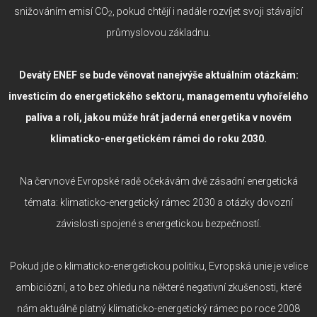
snižováním emisí CO
, pokud chtějí i nadále rozvíjet svoji stávající
2
průmyslovou základnu.
Devátý ENEF se bude věnovat nanejvýše aktuálním otázkám:
investicím do energetického sektoru, managementu vyhořelého
paliva a roli, jakou může hrát jaderná energetika v novém
klimaticko-energetickém rámci do roku 2030.
Na červnové Evropské radě očekávám dvě zásadní energetická
témata: klimaticko-energetický rámec 2030 a otázky dovozní
závislosti spojené s energetickou bezpečností.
Pokud jde o klimaticko-energetickou politiku, Evropská unie je velice
ambiciózní, a to bez ohledu na některé negativní zkušenosti, které
nám aktuálně platný klimaticko-energetický rámec po roce 2008