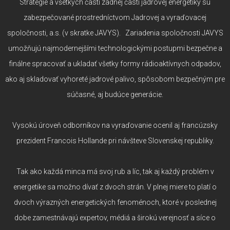
Stratégie a všetkých častí zadnej časti jadrovej energetiky sú
zabezpečované prostredníctvom Jadrovej a vyraďovacej
spoločnosti, a.s. (v skratke JAVYS). Zariadenia spoločnosti JAVYS
umožňujú najmodernejšími technologickými postupmi bezpečne a
finálne spracovať a ukladať všetky formy rádioaktívnych odpadov,
ako aj skladovať vyhoreté jadrové palivo, spôsobom bezpečným pre
súčasné, aj budúce generácie.
Vysokú úroveň odborníkov na vyraďovanie ocenil aj francúzsky
prezident Francois Hollande pri návšteve Slovenskej republiky.
Tak ako každá minca má svoj rub a líc, tak aj každý problém v
energetike sa možno dívať z dvoch strán. V plnej miere to platí o
dvoch výrazných energetických fenoménoch, ktoré v poslednej
dobe zamestnávajú expertov, médiá a širokú verejnosť a síce o