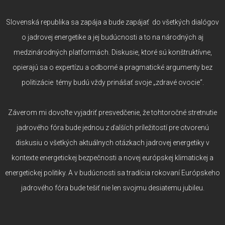
Slovenská republika sa zapája a bude zapájať do všetkých dialógov
o jadrovej energetike a jej budúcnosti a to na národných aj
medzinárodných platformách. Diskusie, ktoré sú konštruktívne,
opierajú sa o expertízu a odborné a pragmatické argumenty bez
politizácie témy budú vždy prinášať svoje „zdravé ovocie“.
Záverom mi dovoľte vyjadriť presvedčenie, že tohtoročné stretnutie
jadrového fóra bude jednou z ďalších príležitostí pre otvorenú
diskusiu o všetkých aktuálnych otázkach jadrovej energetiky v
kontexte energetickej bezpečnosti a novej európskej klimatickej a
energetickej politiky. A v budúcnosti sa tradícia rokovaní Európskeho
jadrového fóra bude tešiť nie len svojmu desiatemu jubileu.