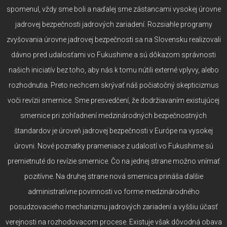
spomenul, vždy sme boli a naďalej sme zástancami vysokej úrovne
jadrovej bezpečnosti jadrových zariadení. Rozsiahle programy
zvyšovania úrovne jadrovej bezpečnosti sa na Slovensku realizovali
dávno pred udalosťami vo Fukushime a sú dôkazom správnosti
našich iniciatív bez toho, aby nás k tomu nútili externé vplyvy, alebo
rozhodnutia. Preto nechcem skrývať náš počiatočný skepticizmus
voči revízii smernice. Sme presvedčení, že dodržiavaním existujúcej
smernice pri zohľadnení medzinárodných bezpečnostných
štandardov je úroveň jadrovej bezpečnosti v Európe na vysokej
úrovni. Nové poznatky prameniace z udalostí vo Fukushime sú
premietnuté do revízie smernice. Čo na jednej strane možno vnímať
pozitívne. Na druhej strane nová smernica prináša ďalšie
administratívne povinnosti vo forme medzinárodného
posudzovacieho mechanizmu jadrových zariadení a vyššiu účasť
verejnosti na rozhodovacom procese. Existuje však dôvodná obava