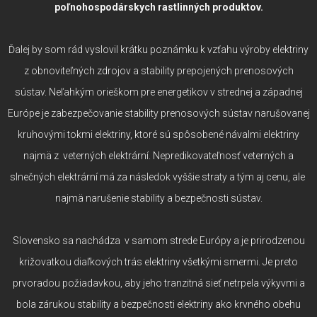
poľnohospodárskych rastlinných produktov.
Ďalej by som rád vyslovil krátku poznámku k vzťahu výroby elektriny
z obnoviteľných zdrojov a stability prepojených prenosových
sústav. Neľahkým orieškom pre energetikov v strednej a západnej
Európe je zabezpečovanie stability prenosových sústav narušovanej
kruhovými tokmi elektriny, ktoré sú spôsobené návalmi elektriny
najmä z veterných elektrární. Nepredikovateľnosť veterných a
slnečných elektrární má za následok vyššie straty a tým aj cenu, ale
najmä narušenie stability a bezpečnosti sústav.
Slovensko sa nachádza v samom strede Európy a je prirodzenou
križovatkou diaľkových trás elektriny všetkými smermi. Je preto
prvoradou požiadavkou, aby jeho tranzitná sieť netrpela výkyvmi a
bola zárukou stability a bezpečnosti elektriny ako krvného obehu