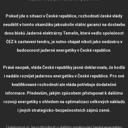
Pokud jde o situaci v České republice, rozhodnutí české vlády
neudělit v tomto okamžiku jakoukoliv státní garanci na dostavbu
dvou bloků Jaderné elektrárny Temelín, které vedlo společnost
ČEZ k zastavení tendru, je nutno chápat nikoli jako nedůvěru v
budoucnost jaderné energetiky v České republice.
Právě naopak, vláda České republiky jasně deklarovala, že hodlá
i nadále rozvíjet jadernou energetiku v České republice. Pro své
kvalifikované rozhodnutí ale vláda potřebuje dodatečné
informace. Především, jakým způsobem přistupovat k dalšímu
rozvoji energetiky s ohledem na optimalizaci celkových nákladů
i jiných strategicko-bezpečnostních zájmů země.
Uvědomuji si, že rozhodnutí o dalším směřování české energetiky