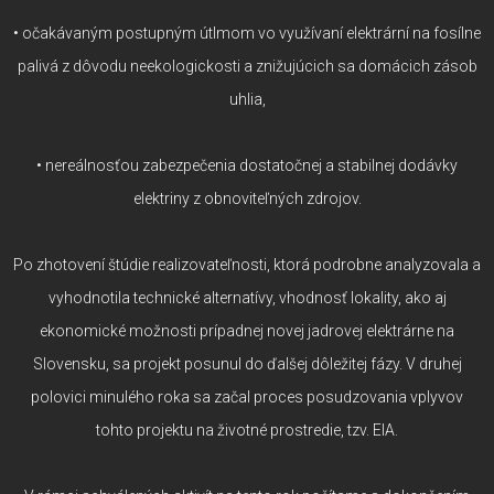
• očakávaným postupným útlmom vo využívaní elektrární na fosílne
palivá z dôvodu neekologickosti a znižujúcich sa domácich zásob
uhlia,
• nereálnosťou zabezpečenia dostatočnej a stabilnej dodávky
elektriny z obnoviteľných zdrojov.
Po zhotovení štúdie realizovateľnosti, ktorá podrobne analyzovala a
vyhodnotila technické alternatívy, vhodnosť lokality, ako aj
ekonomické možnosti prípadnej novej jadrovej elektrárne na
Slovensku, sa projekt posunul do ďalšej dôležitej fázy. V druhej
polovici minulého roka sa začal proces posudzovania vplyvov
tohto projektu na životné prostredie, tzv. EIA.