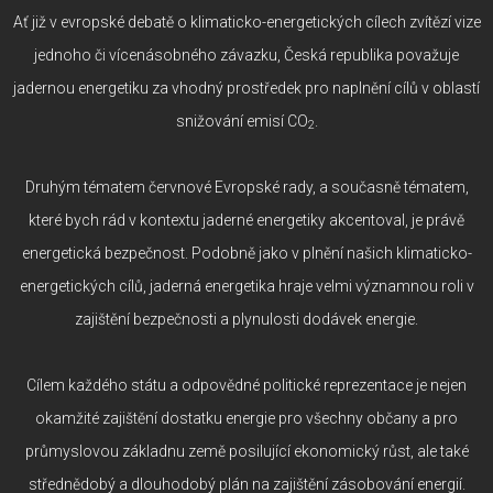
Ať již v evropské debatě o klimaticko-energetických cílech zvítězí vize
jednoho či vícenásobného závazku, Česká republika považuje
jadernou energetiku za vhodný prostředek pro naplnění cílů v oblastí
snižování emisí CO
.
2
Druhým tématem červnové Evropské rady, a současně tématem,
které bych rád v kontextu jaderné energetiky akcentoval, je právě
energetická bezpečnost. Podobně jako v plnění našich klimaticko-
energetických cílů, jaderná energetika hraje velmi významnou roli v
zajištění bezpečnosti a plynulosti dodávek energie.
Cílem každého státu a odpovědné politické reprezentace je nejen
okamžité zajištění dostatku energie pro všechny občany a pro
průmyslovou základnu země posilující ekonomický růst, ale také
střednědobý a dlouhodobý plán na zajištění zásobování energií.