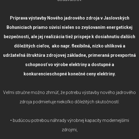
Príprava výstavby Nového jadrového zdroja v Jaslovských
Bohuniciach priamo súvisí nielen so zvyšovaním energetickej
bezpečnosti, ale jej realizácia tiež prispeje k dosiahnutiu ďalších
dôležitých cieľov, ako napr. flexibilná, nízko uhlíková a
udržateľná štruktúra zdrojovej základne, primeraná proexportná
schopnosť vo výrobe elektriny a dostupné a
konkurencieschopné konečné ceny elektriny.
Veľmi stručne možno zhrnúť, že potrebu výstavby nového jadrového
zdroja podmieňuje niekoľko dôležitých skutočností:
• budúcou potrebou náhrady výrobnej kapacity modernejšími
zdrojmi,