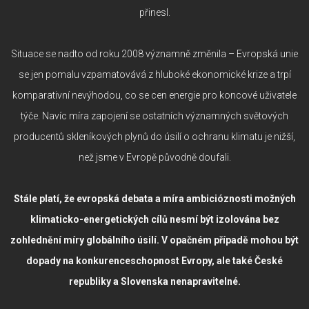
přinesl.
Situace se nadto od roku 2008 významně změnila – Evropská unie
se jen pomalu vzpamatovává z hluboké ekonomické krize a trpí
komparativní nevýhodou, co se cen energie pro koncové uživatele
týče. Navíc míra zapojení se ostatních významných světových
producentů skleníkových plynů do úsilí o ochranu klimatu je nižší,
než jsme v Evropě původně doufali.
Stále platí, že evropská debata a míra ambicióznosti možných
klimaticko-energetických cílů nesmí být izolována bez
zohlednění míry globálního úsilí. V opačném případě mohou být
dopady na konkurenceschopnost Evropy, ale také České
republiky a Slovenska nenapravitelné.