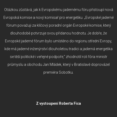
Otázkou zůstává, jak k Evropskému jadernému fóru přistoupí nová
Evropská komise a nový komisař pro energetiku. „Evropské jaderné
fórum považuji za klíčový poradní orgán Evropské komise, který
dlouhodobě potvrzuje svou přidanou hodnotu. Je dobře, že
Evropské jaderné fórum bylo umístěno do regionu střední Evropy,
kde má jaderné inženýrství dlouholetou tradici a jaderná energetika
se těší politické i veřejné podpoře,“ zhodnotil roli fóra ministr
průmyslu a obchodu Jan Mládek, který v Bratislavě doprovázel
premiéra Sobotku.
Z vystoupení Roberta Fica