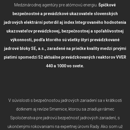
Medzinárodnej agentúry pre atómovú energiu.
Špičkové
bezpečnostné a prevádzkové ukazovatele slovenských
jadrových elektrární potvrdil aj index Integrovaného hodnotenia
ukazovateľov prevádzkovej, bezpečnostnej a spoľahlivostnej
výkonnosti, podľa ktorého sú všetky štyri prevádzkované
jadrové bloky SE, a.s., zaradené na priečke kvality medzi prvými
piatimi spomedzi 52 aktuálne prevádzkovaných reaktorov VVER
440 a 1000 vo svete.
V súvislosti s bezpečnosťou jadrových zariadení sa v krátkosti
dotknem aj revízie Smernice, ktorou sa zriaďuje rámec
Spoločenstva pre jadrovú bezpečnosť jadrových zariadení, s
ukončenými rokovaniami na expertnej úrovni Rady. Ako som už