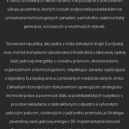
V rámci schválených aktivít na tento rok počítame s dokončením
výkupu pozemkov, ktorých rozsah zodpovedá požiadavkám na
umiestnenie technologických zariadení, samotného reaktora tretej
generácie, súvisiacich a nevyhnutých stavieb.
Slovenská republika, ako jedna z mála členských krajín Európskej
únie, má tiež komplexne vybudovanú infraštruktúru takzvanej zadnej
časti jadrovej energetiky v rozsahu právnom, ekonomickom,
organizačnom a technologickom, rešpektujúc záväzky vyplývajúce
z legislatívy Európskej únie a z príslušných medzinárodných zmlúv.
Základným koncepčným dokumentom upravujúcim strategicko-
technické práva a povinnosti štátu a podnikateľských subjektov v
procese nakladania s rádioaktívnymi odpadmi a vyhoretým
jadrovým palivom, vzniknutých z jadrového priemyslu je Stratégia
záverečnej časti jadrovej energie v SR. Implementačné činnosti