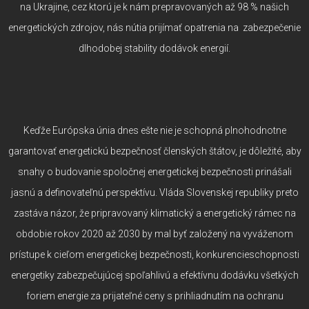
na Ukrajine, cez ktorú je k nám prepravovaných až 98 % našich
energetických zdrojov, nás nútia prijímať opatrenia na zabezpečenie
dlhodobej stability dodávok energií.
Keďže Európska únia dnes ešte nie je schopná plnohodnotne
garantovať energetickú bezpečnosť členských štátov, je dôležité, aby
snahy o budovanie spoločnej energetickej bezpečnosti prinášali
jasnú a definovateľnú perspektívu. Vláda Slovenskej republiky preto
zastáva názor, že pripravovaný klimatický a energetický rámec na
obdobie rokov 2020 až 2030 by mal byť založený na vyváženom
prístupe k cieľom energetickej bezpečnosti, konkurencieschopnosti
energetiky zabezpečujúcej spoľahlivú a efektívnu dodávku všetkých
foriem energie za prijateľné ceny s prihliadnutím na ochranu