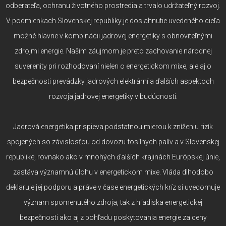
odberateľa, ochranu životného prostredia a trvalo udržateľný rozvoj.
V podmienkach Slovenskej republiky je dosiahnutie uvedeného cieľa
možné hlavne v kombinácii jadrovej energetiky s obnoviteľnými
zdrojmi energie. Našim záujmom je preto zachovanie národnej
suverenity pri rozhodovaní nielen o energetickom mixe, ale aj o
bezpečnosti prevádzky jadrových elektrární a ďalších aspektoch
rozvoja jadrovej energetiky v budúcnosti.
Jadrová energetika prispieva podstatnou mierou k zníženiu rizík
spojených so závislosťou od dovozu fosílnych palív a v Slovenskej
republike, rovnako ako v mnohých ďalších krajinách Európskej únie,
zastáva významnú úlohu v energetickom mixe. Vláda dlhodobo
deklaruje jej podporu a práve v čase energetických kríz si uvedomuje
význam spomenutého zdroja, tak z hľadiska energetickej
bezpečnosti ako aj z pohľadu poskytovania energie za ceny