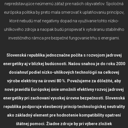
nepredstavujúce neúmernú záťaž pre našich obyvateľov. Spoločná
európska politika by preto mala smerovať k uplatňovaniu princípov,
ktoré nebudú mať negatívny dopad na využívanie tohto nízko-
uhlíkového zdroja a naopak budú prispievať k vytváraniu stabilného
investičného rámca pre bezpečné fungovanie trhu s energiami.
Slovenská republika jednoznačne počíta s rozvojom jadrovej
energetiky aj v blízkej budúcnosti. Našou snahou je do roku 2030
dosiahnuť podiel nízko-uhlíkových technológií na celkovej
výrobe elektriny na úrovni 80 %. Považujeme za dôležité, aby
nové pravidlá Európskej únie umožnili efektívny rozvoj jadrovej
energetiky pri zachovaní vysokej úrovne bezpečnosti. Slovenská
republika podporuje všeobecný princíp technologickej neutrality
ako základný element pre hodnotenie kompatibility opatrení
štátnej pomoci. Žiadne zdroje by pri výbere zložiek