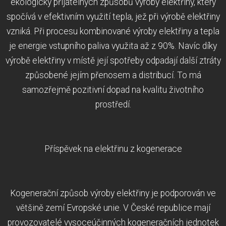
ekologicky přijatelných způsobů výroby elektřiny, který
spočívá v efektivním využití tepla, jež při výrobě elektřiny
vzniká. Při procesu kombinované výroby elektřiny a tepla
je energie vstupního paliva využita až z 90%. Navíc díky
výrobě elektřiny v místě její spotřeby odpadají další ztráty
způsobené jejím přenosem a distribucí. To má
samozřejmě pozitivní dopad na kvalitu životního
prostředí.
Příspěvek na elektřinu z kogenerace
Kogenerační způsob výroby elektřiny je podporován ve
většině zemí Evropské unie. V České republice mají
provozovatelé vysoceúčinných kogeneračních jednotek