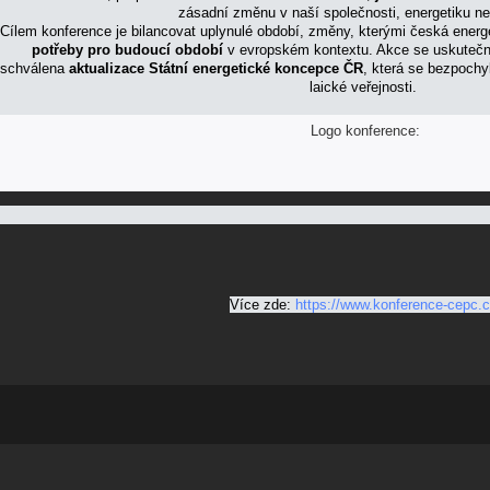
zásadní změnu v naší společnosti, energetiku n
Cílem konference je bilancovat uplynulé období, změny, kterými česká ener
potřeby pro budoucí období
v evropském kontextu. Akce se uskuteční
schválena
aktualizace Státní energetické koncepce ČR
, která se bezpochy
laické veřejnosti.
Logo konference:
Více zde:
https://www.konference-cepc.c