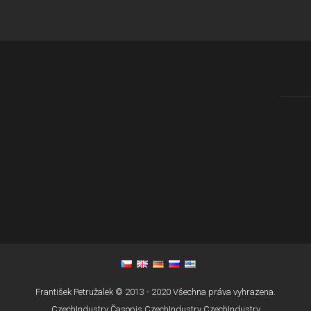
František Petružalek © 2013 - 2020 Všechna práva vyhrazena.
CzechIndustry
Časopis CzechIndustry
CzechIndustry