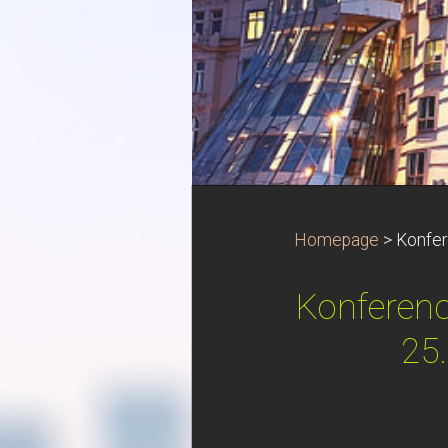
Homepage
>
Konfer
Konferenc
25.