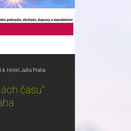
4, Hotel Jalta Praha
nách času"
raha