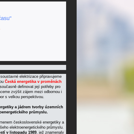
času"
a
ní soustavné elektrizace připravujeme
nou
Česká energetika v proměnách
současně definovat její potřeby pro
hceme zvýšit zájem mezi odbornou i
obor s velkou perspektivou.
ergetiky a jádrem tvorby územních
troenergetického průmyslu.
amenem československé energetiky a
našeho elektroenergetického průmyslu.
stí v listopadu 1989
, jež znamenaly