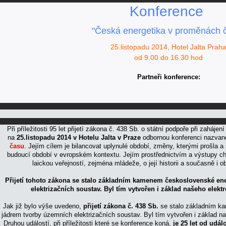
Konference
"Česká energetika v proměnách 
25.listopadu 2014, Hotel Jalta Prah
od 9.00 do 16.30 hod
Partneři konference:
Při příležitosti 95 let přijetí zákona č. 438 Sb. o státní podpoře při zaháje
na
25.listopadu 2014 v Hotelu Jalta v Praze
odbornou konferenci nazva
času
. Jejím cílem je bilancovat uplynulé období, změny, kterými prošla a 
budoucí období v evropském kontextu. Jejím prostřednictvím a výstupy c
laickou veřejností, zejména mládeže, o její historii a současně i 
Přijetí tohoto zákona se stalo základním kamenem československé en
elektrizačních soustav. Byl tím vytvořen i základ našeho elek
Jak již bylo výše uvedeno,
přijetí zákona č. 438 Sb.
se stalo základním k
jádrem tvorby územních elektrizačních soustav. Byl tím vytvořen i základ 
Druhou událostí, při příležitosti které se konference koná,
je 25 let od událo