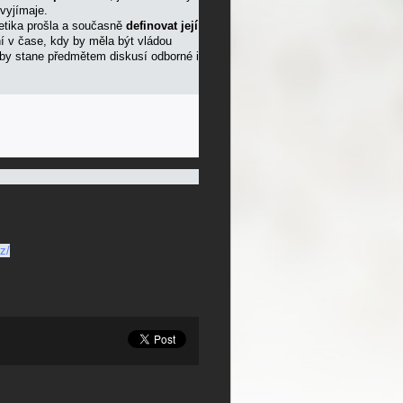
evyjímaje.
getika prošla a současně
definovat její
 v čase, kdy by měla být vládou
by stane předmětem diskusí odborné i
z/