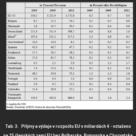
Tab. 3. Příjmy a výdaje v rozpočtu EU v miliardách € - vztaženo
na 25 členských zemí EU bez Bulharska, Rumunska a Chorvatska