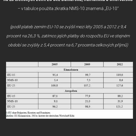
– v tabulce použita zkratka NMS-10 znamená „EU-10“
(podíl plateb zemím EU-10 se zvýšil mezi léty 2005 a 2012 z 9,4
procent na 26,3 %, zatímco jejích platby do rozpočtu EU ve stejném
období se zvýšily z 5,4 procent na 6,7 procenta celkových příjmů)