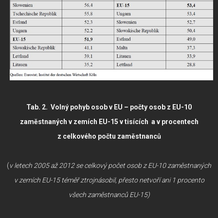
Tab. 2. Volný pohyb osob v EU – počty osob z EU-10
zaměstnaných v zemích EU-15 v tisících a v procentech
z celkového počtu zaměstnanců
(
v letech 2005 až 2012 se celkový počet osob z EU-10 zaměstnaných
v zemích EU-15 téměř ztrojnásobil, přesto netvoří ani 1 procento
všech zaměstnanců EU-15)