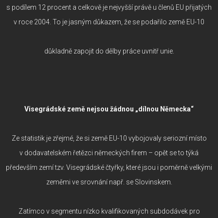
s podílem 12 procent a celkově je nejvyšší právě u členů EU přijatých
v roce 2004. To je jasným důkazem, že se podařilo země EU-10
důkladně zapojit do dělby práce uvnitř unie.
Visegrádské země nejsou žádnou „dílnou Německa“
Ze statistik je zřejmé, že si země EU-10 vybojovaly seriozní místo
v dodavatelském řetězci německých firem – opět se to týká
především zemí tzv. Visegrádské čtyřky, které jsou i poměrně velkými
zeměmi ve srovnání např. se Slovinskem.
Zatímco v segmentu nízko kvalifikovaných subdodávek pro