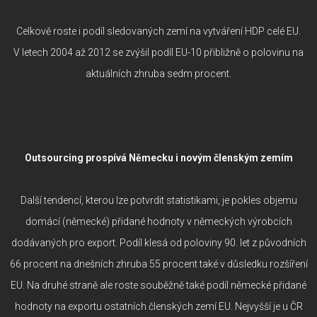
Celkově roste i podíl sledovaných zemí na vytváření HDP celé EU.
V letech 2004 až 2012 se zvýšil podíl EU-10 přibližně o polovinu na
aktuálních zhruba sedm procent.
Outsourcing prospívá Německu i novým členským zemím
Další tendencí, kterou lze potvrdit statistikami, je pokles objemu
domácí (německé) přidané hodnoty v německých výrobcích
dodávaných pro export. Podíl klesá od poloviny 90. let z původních
66 procent na dnešních zhruba 55 procent také v důsledku rozšíření
EU. Na druhé straně ale roste souběžně také podíl německé přidané
hodnoty na exportu ostatních členských zemí EU. Nejvyšší je u ČR