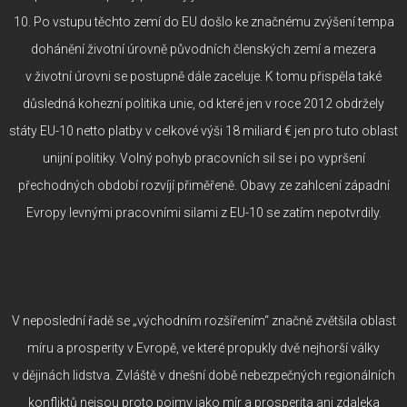
10. Po vstupu těchto zemí do EU došlo ke značnému zvýšení tempa
dohánění životní úrovně původních členských zemí a mezera
v životní úrovni se postupně dále zaceluje. K tomu přispěla také
důsledná kohezní politika unie, od které jen v roce 2012 obdržely
státy EU-10 netto platby v celkové výši 18 miliard € jen pro tuto oblast
unijní politiky. Volný pohyb pracovních sil se i po vypršení
přechodných období rozvíjí přiměřeně. Obavy ze zahlcení západní
Evropy levnými pracovními silami z EU-10 se zatím nepotvrdily.
V neposlední řadě se „východním rozšířením“ značně zvětšila oblast
míru a prosperity v Evropě, ve které propukly dvě nejhorší války
v dějinách lidstva. Zvláště v dnešní době nebezpečných regionálních
konfliktů nejsou proto pojmy jako mír a prosperita ani zdaleka