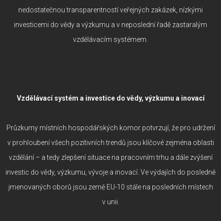
nedostatečnou transparentností veřejných zakázek, nízkými
investicemi do vědy a výzkumu a v neposlední řadě zastaralým
vzdělávacím systémem.
Vzdělávací systém a investice do vědy, výzkumu a inovací
Průzkumy místních hospodářských komor potvrzují, že pro udržení
v prohloubení všech pozitivních trendů jsou klíčové zejména oblasti
vzdělání – a tedy zlepšení situace na pracovním trhu a dále zvýšení
investic do vědy, výzkumu, vývoje a inovací. Ve výdajích do posledně
jmenovaných oborů jsou země EU-10 stále na posledních místech
v unii.