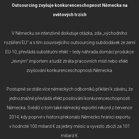
Outsourcing zvyšuje konkurenceschopnost Německa na
světových trzích
V Německu se intenzívně diskutuje otázka, zda „východního
rozšíření EU“ a s tím souvisejícího outsourcing subdodávek ze zemí
EU-10, převládá substituční efekt – tedy náhrada domácí produkce
„levným“ importem a tudíž ztráta pracovních míst nebo efekt
zvyšování konkurenceschopnosti Německa.
Postupně se stále více německých odborníků přiklání k závěru, že
jednoznačně převládá efekt posilování konkurenceschopnosti
Německa. Svědčí o tom také německý exportní rekord z července
2014, kdy poprvé v historii překonalo Německo hranici exportu
v hodnotě 100 miliard € za jediný měsíc a vyvezlo zboží za 101
miliard €.