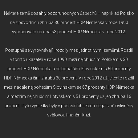
Některé země dosáhly pozoruhodných úspěchů – například Polsko
se z původních zhruba 30 procent HDP Německa v roce 1990
vypracovalo na cca 53 procent HDP Německa v roce 2012.
Postupně se vyrovnávají i rozdíly mezi jednotlivými zeměmi. Rozdíl
v tomto ukazateli v roce 1990 mezi nejchudším Polskem s 30
procent HDP Německa a nejbohatším Slovinskem s 60 procenty
HDP Německa činil zhruba 30 procent. V roce 2012 už je tento rozdíl
mezi nadále nejbohatším Slovinskem se 67 procenty HDP Německa
a mezitím nejchudším Lotyšskem s 51 procenty už jen zhruba 16
procent. I tyto výsledky byly v posledních letech negativně ovlivněny
světovou finanční krizí.