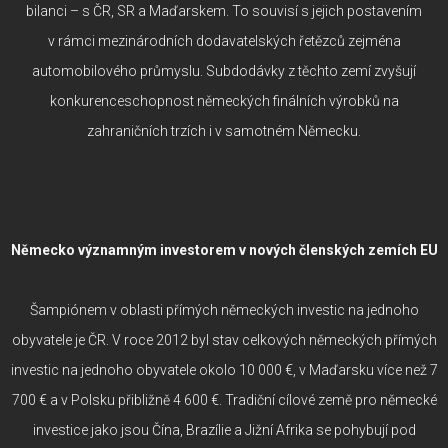
bilanci – s ČR, SR a Maďarskem. To souvisí s jejich postavením
v rámci mezinárodních dodavatelských řetězců zejména
automobilového průmyslu. Subdodávky z těchto zemí zvyšují
konkurenceschopnost německých finálních výrobků na
zahraničních trzích i v samotném Německu.
Německo významným investorem v nových členských zemích EU
Šampiónem v oblasti přímých německých investic na jednoho
obyvatele je ČR. V roce 2012 byl stav celkových německých přímých
investic na jednoho obyvatele okolo 10 000 €, v Maďarsku více než 7
700 € a v Polsku přibližně 4 600 €. Tradiční cílové země pro německé
investice jako jsou Čína, Brazílie a Jižní Afrika se pohybují pod