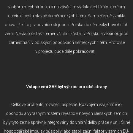
v oboru mechatronika a na závěr jim vydala certifikáty, které jim
otevírají cestu hlavně do německých firem. Samozřejmě vznikla
obava, že tito pracovníci odejdou z Polska do německy hovořících
zemí. Nestalo se tak. Téměř všichni zůstali v Polsku a většinou jsou
zaměstnaní v polských pobočkách německých firem. Proto se
v projektu bude dále pokračovat.
Vstup zemí SVE byl výhrou pro obě strany
Celkově proběhlo rozšíření úspěšně. Rozvojem vzájemného
obchodu a výrazným růstem investic v nových členských zemích
byly tyto země správně integrovány do vnitřní dělby práce v unii. Silné
hospodářské impulsy působily jako stabilizační faktor v zemích EU-