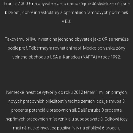
hranicí 2 300 € na obyvatele. Je to samozřejmě důsledek zeměpisné
blízkosti, dobré infrastruktury a optimálních rámcových podmínek
v EU.
Takovému přílivu investic na jednoho obyvatele jako ČR se nemůže
podle prof. Felbermayra rovnat ani např. Mexiko po vzniku zóny
volného obchodu s USA a Kanadou (NAFTA) v roce 1992.
Německé investice vytvořily do roku 2012 téměř 1 milion přímých
nových pracovních příležitostí v těchto zemích, což je zhruba 3
procenta potenciálu pracovních sil. Další zhruba 3 procenta
nepřímých pracovních míst vznikla u subdodavatelů. Celkově tedy
mají německé investice pozitivní vliv na přibližně 6 procent