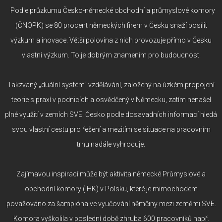
Podle průzkumu Česko-německé obchodní a průmyslové komory
(ČNOPK) se 80 procent německých firem v Česku snaží posílit
výzkum a inovace. Větší polovina z nich provozuje přímo v Česku
vlastní výzkum. To je dobrým znamením pro budoucnost.
Takzvaný „duální systém“ vzdělávání, založený na úzkém propojení
teorie s praxí v podnicích a osvědčený v Německu, zatím nenašel
plné využití v zemích SVE. Česko podle dosavadních informací hledá
svou vlastní cestu pro řešení a mezitím se situace na pracovním
trhu nadále vyhrocuje.
Zajímavou inspirací může být aktivita německé Průmyslové a
obchodní komory (IHK) v Polsku, které je mimochodem
považováno za šampióna ve vyučování němčiny mezi zeměmi SVE.
Komora vyškolila v poslední době zhruba 600 pracovníků např.