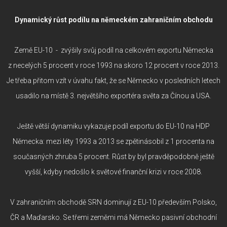
Dynamický růst podílu na německém zahraničním obchodu
Země EU-10 - zvýšily svůj podíl na celkovém exportu Německa
z necelých 5 procent v roce 1993 na skoro 12 procent v roce 2013.
Je třeba přitom vzít v úvahu fakt, že se Německo v posledních letech
usadilo na místě 3. největšího exportéra světa za Čínou a USA.
Ještě větší dynamiku vykazuje podíl exportu do EU-10 na HDP
Německa: mezi léty 1993 a 2013 se zpětinásobil z 1 procenta na
současných zhruba 5 procent. Růst by byl pravděpodobně ještě
vyšší, kdyby nedošlo k světové finanční krizi v roce 2008.
V zahraničním obchodě SRN dominují z EU-10 především Polsko,
ČR a Maďarsko. Se třemi zeměmi má Německo pasivní obchodní