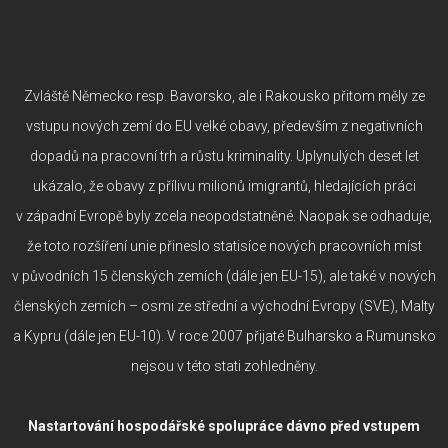
Zvláště Německo resp. Bavorsko, ale i Rakousko přitom měly ze
vstupu nových zemí do EU velké obavy, především z negativních
dopadů na pracovní trh a růstu kriminality. Uplynulých deset let
ukázalo, že obavy z přílivu milionů imigrantů, hledajících práci
v západní Evropě byly zcela neopodstatněné. Naopak se odhaduje,
že toto rozšíření unie přineslo statisíce nových pracovních míst
v původních 15 členských zemích (dále jen EU-15), ale také v nových
členských zemích – osmi ze střední a východní Evropy (SVE), Malty
a Kypru (dále jen EU-10). V roce 2007 přijaté Bulharsko a Rumunsko
nejsou v této stati zohledněny.
Nastartování hospodářské spolupráce dávno před vstupem