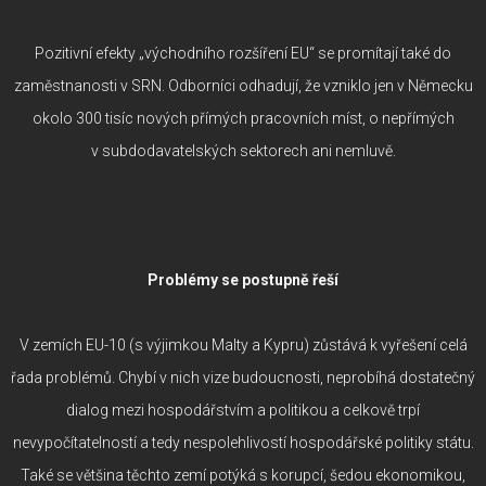
Pozitivní efekty „východního rozšíření EU“ se promítají také do
zaměstnanosti v SRN. Odborníci odhadují, že vzniklo jen v Německu
okolo 300 tisíc nových přímých pracovních míst, o nepřímých
v subdodavatelských sektorech ani nemluvě.
Problémy se postupně řeší
V zemích EU-10 (s výjimkou Malty a Kypru) zůstává k vyřešení celá
řada problémů. Chybí v nich vize budoucnosti, neprobíhá dostatečný
dialog mezi hospodářstvím a politikou a celkově trpí
nevypočítatelností a tedy nespolehlivostí hospodářské politiky státu.
Také se většina těchto zemí potýká s korupcí, šedou ekonomikou,