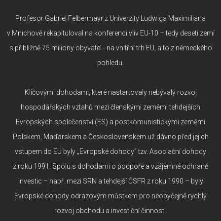
Profesor Gabriel Felbermayr z Univerzity Ludwiga Maximiliana
v Mnichově rekapituloval na konferenci vliv EU-10 – tedy deseti zemí
s přibližně 75 miliony obyvatel - na vnitřní trh EU, a to z německého
pohledu.
Klíčovými dohodami, které nastartovaly nebývalý rozvoj
hospodářských vztahů mezi členskými zeměmi tehdejších
Evropských společenství (ES) a postkomunistickými zeměmi
Polskem, Maďarskem a Československem už dávno před jejich
vstupem do EU byly „Evropské dohody“ tzv. Asociační dohody
z roku 1991. Spolu s dohodami o podpoře a vzájemné ochraně
investic – např. mezi SRN a tehdejší ČSFR z roku 1990 – byly
Evropské dohody odrazovým můstkem pro neobyčejně rychlý
rozvoj obchodu a investiční činnosti.