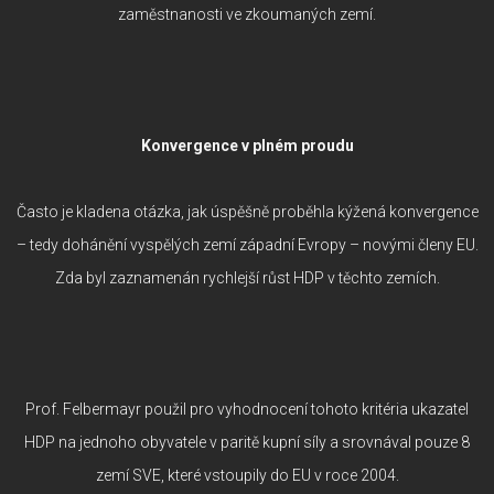
zaměstnanosti ve zkoumaných zemí.
Konvergence v plném proudu
Často je kladena otázka, jak úspěšně proběhla kýžená konvergence
– tedy dohánění vyspělých zemí západní Evropy – novými členy EU.
Zda byl zaznamenán rychlejší růst HDP v těchto zemích.
Prof. Felbermayr použil pro vyhodnocení tohoto kritéria ukazatel
HDP na jednoho obyvatele v paritě kupní síly a srovnával pouze 8
zemí SVE, které vstoupily do EU v roce 2004.