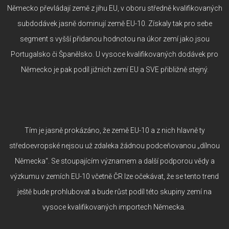
Německo převládají země z jihu EU, v oboru středně kvalifikovaných
subdodávek jasně dominují země EU-10. Získaly tak pro sebe
segment s vyšší přidanou hodnotou na úkor zemí jako jsou
Portugalsko či Španělsko. U vysoce kvalifikovaných dodávek pro
Německo je pak podíl jižních zemí EU a SVE přibližně stejný.
Tím je jasně prokázáno, že země EU-10 a z nich hlavně ty
středoevropské nejsou už zdaleka žádnou podceňovanou „dílnou
Německa“. Se stoupajícím významem a další podporou vědy a
výzkumu v zemích EU-10 včetně ČR lze očekávat, že se tento trend
ještě bude prohlubovat a bude růst podíl této skupiny zemí na
vysoce kvalifikovaných importech Německa.