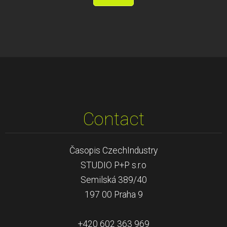
Contact
Časopis CzechIndustry
STUDIO P+P s.r.o
Semilská 389/40
197 00 Praha 9
+420 602 363 969