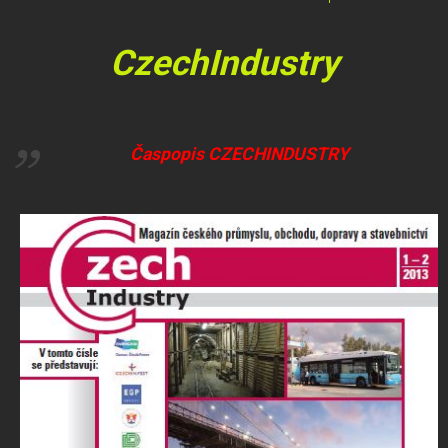
CzechIndustry
Časpopis CZECHINDUSTRY