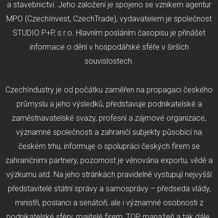
a stavebnictví. Jeho založení je spojeno se vznikem agentur
MPO (CzechInvest, CzechTrade), vydavatelem je společnost
STUDIO P+P, s.r.o. Hlavním posláním časopisu je přinášet
informace o dění v hospodářské sféře v širších
souvislostech.
CzechIndustry je od počátku zaměřen na propagaci českého
průmyslu a jeho výsledků, představuje podnikatelské a
zaměstnavatelské svazy, profesní a zájmové organizace,
významné společnosti a zahraničí subjekty působící na
českém trhu, informuje o spolupráci českých firem se
zahraničními partnery, pozornost je věnována exportu, vědě a
výzkumu atd. Na jeho stránkách pravidelně vystupují nejvyšší
představitelé státní správy a samosprávy – předseda vlády,
ministři, poslanci a senátoři, ale i významné osobnosti z
podnikatelské sféry, majitelé firem, TOP manažeři a tak dále.