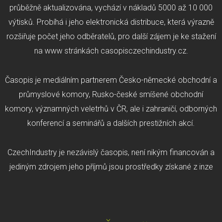
průběžně aktualizována, vychází v nákladů 5000 až 10 000
výtisků. Probíhá i jeho elektronická distribuce, která výrazně
rozšiřuje počet jeho odběratelů, pro další zájem je ke stažení
na www stránkách casopisczechindustry.cz.
Časopis je mediálním partnerem Česko-německé obchodní a
průmyslové komory, Rusko-české smíšené obchodní
komory, významných veletrhů v ČR, ale i zahraničí, odborných
konferencí a seminářů a dalších prestižních akcí.
CzechIndustry je nezávislý časopis, není nikým financován a
jediným zdrojem jeho příjmů jsou prostředky získané z inze