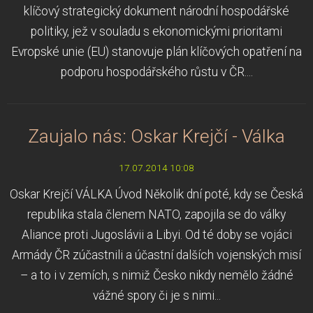
klíčový strategický dokument národní hospodářské
politiky, jež v souladu s ekonomickými prioritami
Evropské unie (EU) stanovuje plán klíčových opatření na
podporu hospodářského růstu v ČR....
Zaujalo nás: Oskar Krejčí - Válka
17.07.2014 10:08
Oskar Krejčí VÁLKA Úvod Několik dní poté, kdy se Česká
republika stala členem NATO, zapojila se do války
Aliance proti Jugoslávii a Libyi. Od té doby se vojáci
Armády ČR zúčastnili a účastní dalších vojenských misí
– a to i v zemích, s nimiž Česko nikdy nemělo žádné
vážné spory či je s nimi...