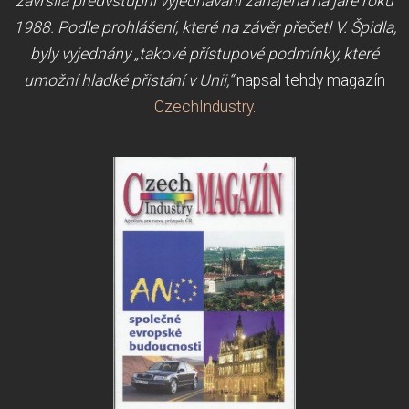
završila předvstupní vyjednávání zahájená na jaře roku
1988. Podle prohlášení, které na závěr přečetl V. Špidla,
byly vyjednány „takové přístupové podmínky, které
umožní hladké přistání v Unii,“
napsal tehdy magazín
CzechIndustry
.