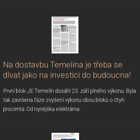
Na dostavbu Temelína je třeba se
dívat jako na investici do budoucna!
První blok JE Temelín dosáhl 23. září plného výkonu. Byla
tak završena fáze zvýšení výkonu obou bloků o čtyři
procenta. Od nynějška elektrárna...