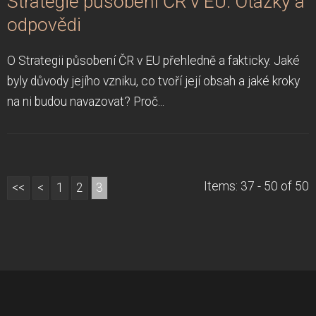
Strategie působení ČR v EU: Otázky a
odpovědi
O Strategii působení ČR v EU přehledně a fakticky. Jaké
byly důvody jejího vzniku, co tvoří její obsah a jaké kroky
na ni budou navazovat? Proč...
Items: 37 - 50 of 50
<<
<
1
2
3