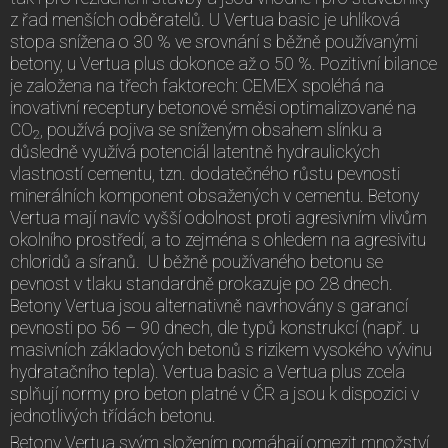
z řad menších odběratelů. U Vertua basic je uhlíková
stopa snížena o 30 % ve srovnání s běžně používanými
betony, u Vertua plus dokonce až o 50 %. Pozitivní bilance
je založena na třech faktorech: CEMEX spoléhá na
inovativní receptury betonové směsi optimalizované na
CO
, používá pojiva se sníženým obsahem slínku a
2
důsledně využívá potenciál latentně hydraulických
vlastností cementu, tzn. dodatečného růstu pevnosti
minerálních komponent obsažených v cementu. Betony
Vertua mají navíc vyšší odolnost proti agresivním vlivům
okolního prostředí, a to zejména s ohledem na agresivitu
chloridů a síranů. U běžně používaného betonu se
pevnost v tlaku standardně prokazuje po 28 dnech.
Betony Vertua jsou alternativně navrhovány s garancí
pevnosti po 56 –⁠ 90 dnech, dle typů konstrukcí (např. u
masivních základových betonů s rizikem vysokého vývinu
hydratačního tepla). Vertua basic a Vertua plus zcela
splňují normy pro beton platné v ČR a jsou k dispozici v
jednotlivých třídách betonu.
Betony Vertua svým složením pomáhají omezit množství