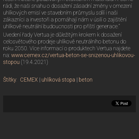
rádi, že naši snahu o dosažení zásadní změny v omezení
uhlíkových emisí ve stavebním průmyslu sdílí i naši
zákazníci a investoři a pomáhají nám v úsilí o zajištění
uhlíkově neutrální budoucnosti pro příští generace.”
Uvedení řady Vertua je důležitým krokem k dosažení
celosvětového prodeje uhlíkově neutrálního betonu do
roku 2050. Více informací o produktech Vertua najdete
na:
www.cemex.cz/vertua-beton-se-snizenou-uhlikovou-
stopou
(19.4.2021)
Štítky
:
CEMEX
|
uhlíková stopa
|
beton