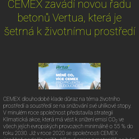
CEMEX zavádí novou řadu
betonů Vertua, která je
šetrná k životnímu prostředí
CEMEX dlouhodobě klade důraz na téma životního
prostředí a soustředí se na snižování své uhlíkové stopy.
V minulém roce společnost představila strategii
Klimatická akce, která má vést k snížení emisí CO
ve
2
všech jejích evropských provozech minimálně o 55 % do
roku 2030. Již v roce 2020 se společnosti CEMEX