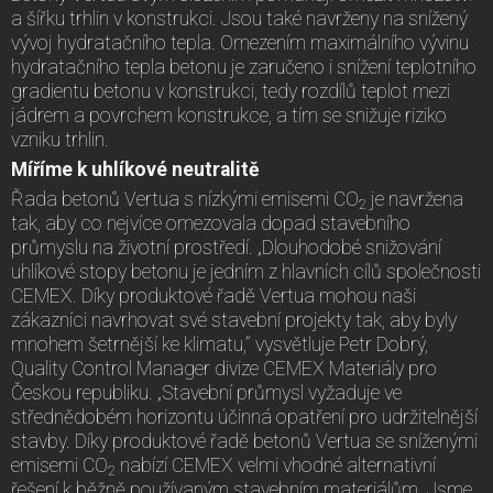
a šířku trhlin v konstrukci. Jsou také navrženy na snížený
vývoj hydratačního tepla. Omezením maximálního vývinu
hydratačního tepla betonu je zaručeno i snížení teplotního
gradientu betonu v konstrukci, tedy rozdílů teplot mezi
jádrem a povrchem konstrukce, a tím se snižuje riziko
vzniku trhlin.
Míříme k uhlíkové neutralitě
Řada betonů Vertua s nízkými emisemi CO
je navržena
2
tak, aby co nejvíce omezovala dopad stavebního
průmyslu na životní prostředí. „Dlouhodobé snižování
uhlíkové stopy betonu je jedním z hlavních cílů společnosti
CEMEX. Díky produktové řadě Vertua mohou naši
zákazníci navrhovat své stavební projekty tak, aby byly
mnohem šetrnější ke klimatu,” vysvětluje Petr Dobrý,
Quality Control Manager divize CEMEX Materiály pro
Českou republiku. „Stavební průmysl vyžaduje ve
střednědobém horizontu účinná opatření pro udržitelnější
stavby. Díky produktové řadě betonů Vertua se sníženými
emisemi CO
nabízí CEMEX velmi vhodné alternativní
2
řešení k běžně používaným stavebním materiálům. Jsme