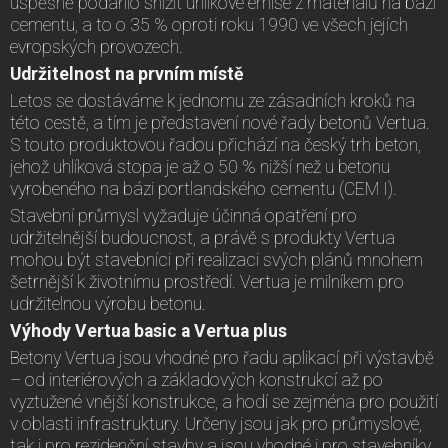
úspěšně podařilo snížit uhlíkové emise z materiálů na bázi
cementu, a to o 35 % oproti roku 1990 ve všech jejích
evropských provozech.
Udržitelnost na prvním místě
Letos se dostáváme k jednomu ze zásadních kroků na
této cestě, a tím je⁠ představení nové řady betonů Vertua.
S touto produktovou řadou přichází na český trh beton,
jehož uhlíková stopa je až o 50 % nižší než u betonu
vyrobeného na bázi portlandského cementu (CEM I).
Stavební průmysl vyžaduje účinná opatření pro
udržitelnější budoucnost, a právě s produkty Vertua
mohou být stavebníci při realizaci svých plánů mnohem
šetrnější k životnímu prostředí. Vertua je milníkem pro
udržitelnou výrobu betonu.
Výhody Vertua basic a Vertua plus
Betony Vertua jsou vhodné pro řadu aplikací při výstavbě
–⁠ od interiérových a základových konstrukcí až po
vyztužené vnější konstrukce, a hodí se zejména pro použití
v oblasti infrastruktury. Určeny jsou jak pro průmyslové,
tak i pro rezidenční stavby a jsou vhodné i pro stavebníky