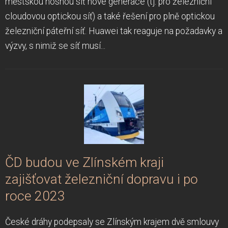
městskou nosnou síť nové generace (tj. pro železniční
cloudovou optickou síť) a také řešení pro plně optickou
železniční páteřní síť. Huawei tak reaguje na požadavky a
výzvy, s nimiž se síť musí...
ČD budou ve Zlínském kraji
zajišťovat železniční dopravu i po
roce 2023
České dráhy podepsaly se Zlínským krajem dvě smlouvy