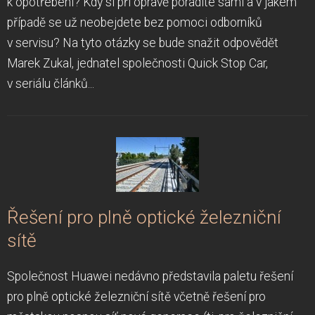
k opotřebení? Kdy si při opravě poradíte sami a v jakém
případě se už neobejdete bez pomoci odborníků
v servisu? Na tyto otázky se bude snažit odpovědět
Marek Zukal, jednatel společnosti Quick Stop Car,
v seriálu článků...
Řešení pro plně optické železniční
sítě
Společnost Huawei nedávno představila paletu řešení
pro plně optické železniční sítě včetně řešení pro