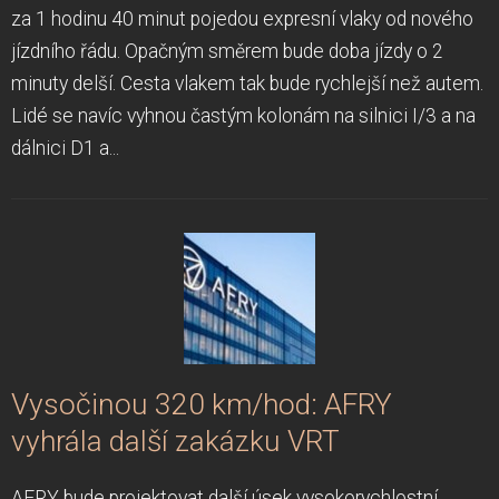
za 1 hodinu 40 minut pojedou expresní vlaky od nového
jízdního řádu. Opačným směrem bude doba jízdy o 2
minuty delší. Cesta vlakem tak bude rychlejší než autem.
Lidé se navíc vyhnou častým kolonám na silnici I/3 a na
dálnici D1 a...
Vysočinou 320 km/hod: AFRY
vyhrála další zakázku VRT
AFRY bude projektovat další úsek vysokorychlostní