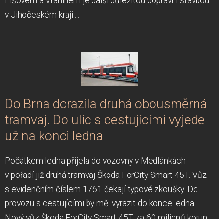
Lišovem a Vranínem je další důležitou dopravní stavbou
v Jihočeském kraji....
Do Brna dorazila druhá obousměrná
tramvaj. Do ulic s cestujícími vyjede
už na konci ledna
Počátkem ledna přijela do vozovny v Medlánkách
v pořadí již druhá tramvaj Škoda ForCity Smart 45T. Vůz
s evidenčním číslem 1761 čekají typové zkoušky. Do
provozu s cestujícími by měl vyrazit do konce ledna.
Nový vůz Škoda ForCity Smart 45T za 60 milionů korun