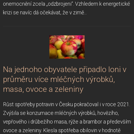
onemocnění zcela „odzbrojeni“. Vzhledem k energetické
krizi se navíc dá očekávat, že v zimě...
Na jednoho obyvatele připadlo loni v
průměru více mléčných výrobků,
masa, ovoce a zeleniny
Růst spotřeby potravin v Česku pokračoval i v roce 2021.
Zvýšila se konzumace mléčných výrobků, hovězího,
vepřového i drůbežího masa, rýže a brambor a především
ovoce a zeleniny. Klesla spotřeba obilovin v hodnotě