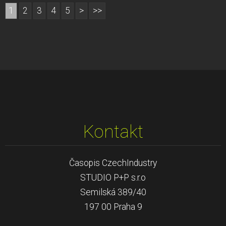
1
2
3
4
5
>
>>
Kontakt
Časopis CzechIndustry
STUDIO P+P s.r.o
Semilská 389/40
197 00 Praha 9