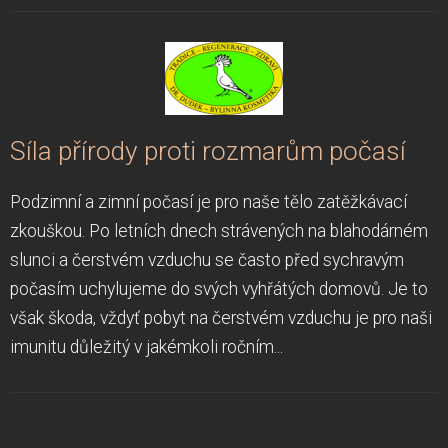
Síla přírody proti rozmarům počasí
Podzimní a zimní počasí je pro naše tělo zatěžkávací
zkouškou. Po letních dnech strávených na blahodárném
slunci a čerstvém vzduchu se často před sychravým
počasím uchylujeme do svých vyhřátých domovů. Je to
však škoda, vždyť pobyt na čerstvém vzduchu je pro naši
imunitu důležitý v jakémkoli ročním...