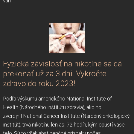
vám...
Fyzická závislosť na nikotíne sa dá
prekonať už za 3 dni. Vykročte
zdravo do roku 2023!
Podľa výskumu amerického National Institute of
Health (Národného inštitútu zdravia), ako ho
zverejnil National Cancer Institute (Národný onkologický
inštitút), trvá nikotínu len asi 72 hodín, kým opustí vaše
telo. Sú to však abstinenčné príznaky počas