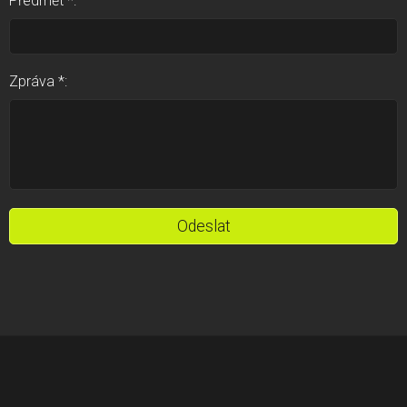
Předmět *:
Zpráva *: