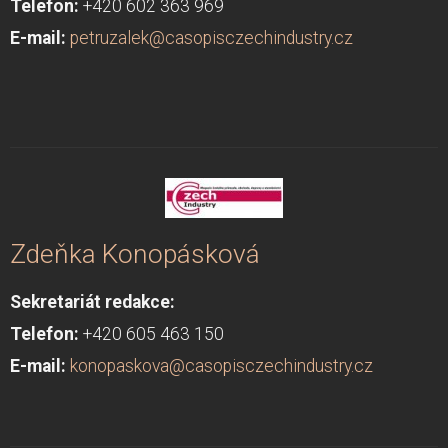
Telefon:
+420 602 363 969
E-mail:
petruzalek@casopisczechindustry.cz
Zdeňka Konopásková
Sekretariát redakce:
Telefon:
+420 605 463 150
E-mail:
konopaskova
@casopisczechindustry.cz