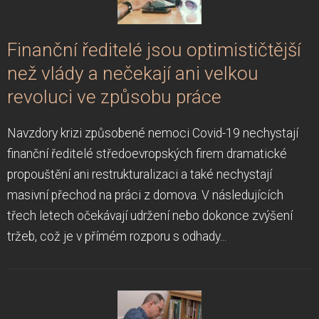
Finanční ředitelé jsou optimističtější
než vlády a nečekají ani velkou
revoluci ve způsobu práce
Navzdory krizi způsobené nemoci Covid-19 nechystají
finanční ředitelé středoevropských firem dramatické
propouštění ani restrukturalizaci a také nechystají
masivní přechod na práci z domova. V následujících
třech letech očekávají udržení nebo dokonce zvýšení
tržeb, což je v přímém rozporu s odhady...