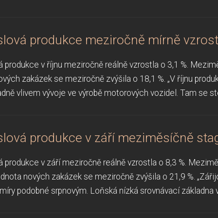
lová produkce meziročně mírně vzrost
 produkce v říjnu meziročně reálně vzrostla o 3,1 %. Meziměs
vých zakázek se meziročně zvýšila o 18,1 %. „V říjnu produ
adně vlivem vývoje ve výrobě motorových vozidel. Tam se stej
lová produkce v září meziměsíčně sta
 produkce v září meziročně reálně vzrostla o 8,3 %. Meziměs
odnota nových zakázek se meziročně zvýšila o 21,9 %. „Záři
míry podobné srpnovým. Loňská nízká srovnávací základna ve