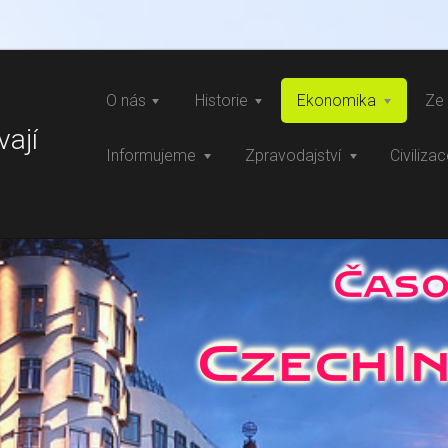
O nás
Historie
Ekonomika
Ze 
vají
Informujeme
Zpravodajství
Civiliza