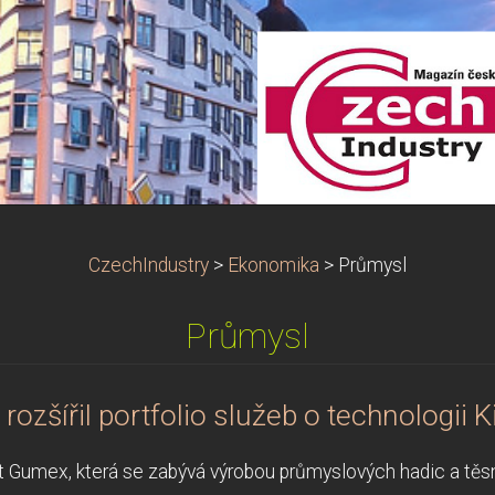
CzechIndustry
>
Ekonomika
>
Průmysl
Průmysl
ozšířil portfolio služeb o technologii K
 Gumex, která se zabývá výrobou průmyslových hadic a těsně