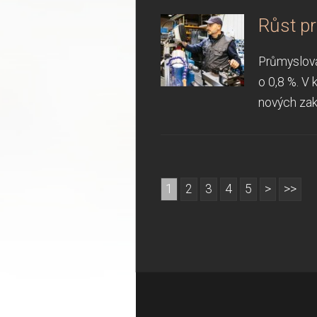
Růst p
Průmyslová
o 0,8 %. V
nových zak
1
2
3
4
5
>
>>