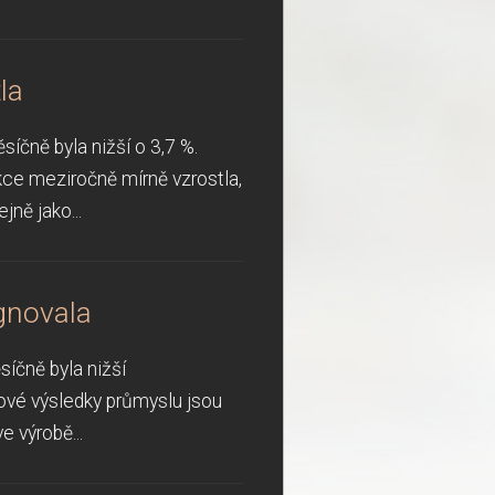
la
íčně byla nižší o 3,7 %.
kce meziročně mírně vzrostla,
ně jako...
gnovala
íčně byla nižší
jové výsledky průmyslu jsou
 výrobě...