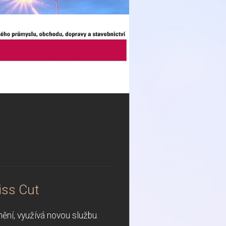
iss Cut
ní, využívá novou službu.