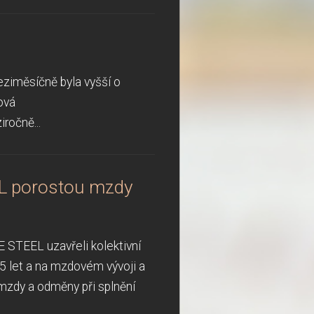
eziměsíčně byla vyšší o
ová
ročně...
L porostou mzdy
 STEEL uzavřeli kolektivní
 5 let a na mzdovém vývoji a
zdy a odměny při splnění