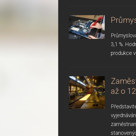
Průmys
Průmyslová
3,1 %. Hod
produkce v
Zaměst
až o 1
Představit
vyjednáván
zaměstnane
stanovenýc