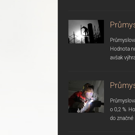
Průmys
Průmyslová
Hodnota no
avšak výhr
Průmys
Průmyslová
o 0,2 %. H
do značné 