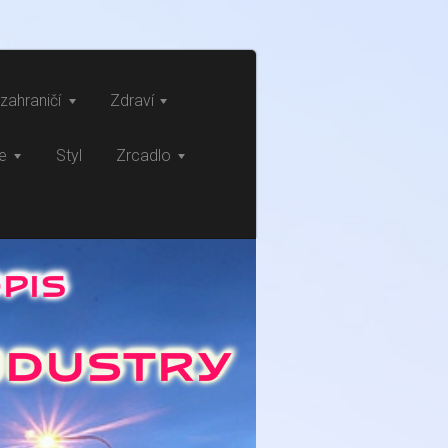
zahraničí
Zdraví
ce
Styl
Zrcadlo