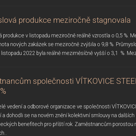
lová produkce meziročně stagnovala
 produkce v listopadu meziročně reálně vzrostla o 0,5 %. M
nota nových zakázek se meziročně zvýšila o 9,8 %. Průmysl
 listopadu 2022 byla reálně meziměsíčně vyšší o 3,1 %. Mezi
nancům společnosti VÍTKOVICE STEE
2%
elé vedení a odborové organizace ve společnosti VÍTKOVICE
í a dohodli se na novém znění kolektivní smlouvy na dalších
ckých benefitech pro příští rok. Zaměstnancům porostou m
h...