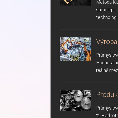
Metoda Kiss
samolepící
technologie
Výroba
Průmyslová
Hodnota no
reálně mezi
Produk
Průmyslová
%. Hodnota