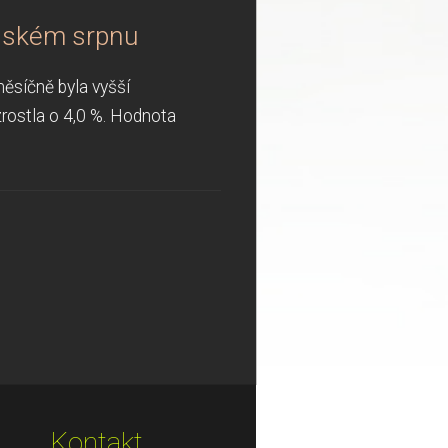
oňském srpnu
ěsíčně byla vyšší
rostla o 4,0 %. Hodnota
Kontakt