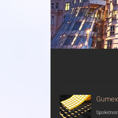
Gumex r
Společnost