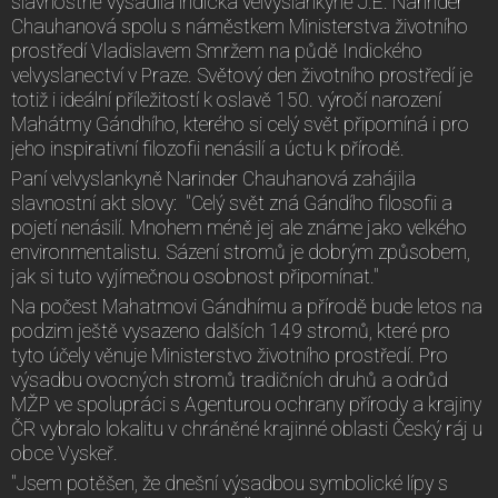
slavnostně vysadila indická velvyslankyně J.E. Narinder
Chauhanová spolu s náměstkem Ministerstva životního
prostředí Vladislavem Smržem na půdě Indického
velvyslanectví v Praze. Světový den životního prostředí je
totiž i ideální příležitostí k oslavě 150. výročí narození
Mahátmy Gándhího, kterého si celý svět připomíná i pro
jeho inspirativní filozofii nenásilí a úctu k přírodě.
Paní velvyslankyně Narinder Chauhanová zahájila
slavnostní akt slovy: "Celý svět zná Gándího filosofii a
pojetí nenásilí. Mnohem méně jej ale známe jako velkého
environmentalistu. Sázení stromů je dobrým způsobem,
jak si tuto vyjímečnou osobnost připomínat."
Na počest Mahatmovi Gándhímu a přírodě bude letos na
podzim ještě vysazeno dalších 149 stromů, které pro
tyto účely věnuje Ministerstvo životního prostředí. Pro
výsadbu ovocných stromů tradičních druhů a odrůd
MŽP ve spolupráci s Agenturou ochrany přírody a krajiny
ČR vybralo lokalitu v chráněné krajinné oblasti Český ráj u
obce Vyskeř.
"Jsem potěšen, že dnešní výsadbou symbolické lípy s