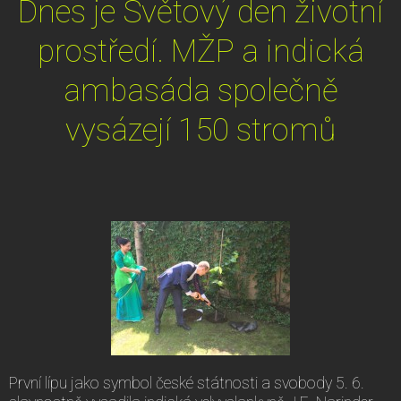
Dnes je Světový den životní
prostředí. MŽP a indická
ambasáda společně
vysázejí 150 stromů
První lípu jako symbol české státnosti a svobody 5. 6.