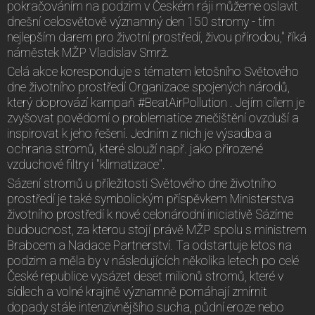
pokračováním na podzim v Českém ráji můžeme oslavit
dnešní celosvětově významný den 150 stromy - tím
nejlepším darem pro životní prostředí, živou přírodou," říká
náměstek MŽP Vladislav Smrž.
Celá akce koresponduje s tématem letošního Světového
dne životního prostředí Organizace spojených národů,
který doprovází kampaň #BeatAirPollution . Jejím cílem je
zvyšovat povědomí o problematice znečištění ovzduší a
inspirovat k jeho řešení. Jedním z nich je výsadba a
ochrana stromů, které slouží např. jako přirozené
vzduchové filtry i "klimatizace".
Sázení stromů u příležitosti Světového dne životního
prostředí je také symbolickým příspěvkem Ministerstva
životního prostředí k nové celonárodní iniciativě Sázíme
budoucnost, za kterou stojí právě MŽP spolu s ministrem
Brabcem a Nadace Partnerství. Ta odstartuje letos na
podzim a měla by v následujících několika letech po celé
České republice vysázet deset milionů stromů, které v
sídlech a volné krajině významně pomáhají zmírnit
dopady stále intenzivnějšího sucha, půdní eroze nebo