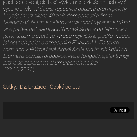
jejich spalování, ale také výzkumné a zkušební ústavy či
vysoké školy:
„V České republice používá dřevní pelety
k vytápění už skoro 40 tisíc domácností a firem.
Málokdo ví, že jsme peletovou velmocí, vyrábíme třikrát
více paliva, než sami spotřebováváme, a po Německu
jsme druzí na světě ve výrobě nejvyššího podílu vysoce
jakostních pelet s označením ENplus A1. Za tento
rozmach vděčíme také široké škále kvalitních kotlů na
biomasu domácí produkce, které fungují nejefektivněji
právě se zapojením akumulačních nádrží.“
(22.10.2020)
Štítky
:
DZ Dražice
|
Česká peleta