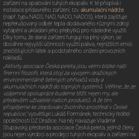
zařízení na spalování tuhých ekopaliv. K té přispívá i
instalace přídavného zařízení, tzv.
akumulační nádrže
(např. typu NADS, NAD, NADO, NADOS), která zajišťuje
nepřerušovaný odběr tepla dodávaného různými zdroji
vytápění a ukládání jeho přebytků pro následné využití.
Díky tomu, že daná zařízení fungují na plný výkon, se
dosáhne nejvyšší účinnosti využití paliva, nejnižších emisí
znečišťujících látek a podstatného snížení provozních
nákladů.
„Aktivity asociace Česká peleta jsou velmi blízké naší
firemní filozofii, která stojí za vývojem dražických
environmentálně šetrných ohřívačů vody a
akumulačních nádrží do topných systémů. Věříme, že ze
vzájemné spolupráce budeme těžit nejen my, ale
především uživatelé našich produktů. A že tím
přispějeme ke zlepšování životního prostředí v České
republice,“
vysvětluje Lukáš Formánek, technický ředitel
společnosti DZ Dražice. Na něj navazuje Vladimír
Stupavský, předseda asociace Česká peleta, jejímiž členy
jsou nejen výrobci a prodejci tuhých ekopaliv a zařízení na