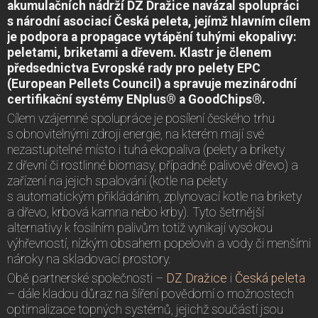
akumulačních nádrží DZ Dražice navázal spolupráci
s národní asociací Česká peleta, jejímž hlavním cílem
je podpora a propagace vytápění tuhými ekopalivy:
peletami, briketami a dřevem. Klastr je členem
předsednictva Evropské rady pro pelety EPC
(European Pellets Council) a spravuje mezinárodní
certifikační systémy ENplus® a GoodChips®.
Cílem vzájemné spolupráce je posílení českého trhu
s obnovitelnými zdroji energie, na kterém mají své
nezastupitelné místo i tuhá ekopaliva (pelety a brikety
z dřevní či rostlinné biomasy, případně palivové dřevo) a
zařízení na jejich spalování (kotle na pelety
s automatickým přikládáním, zplynovací kotle na brikety
a dřevo, krbová kamna nebo krby). Tyto šetrnější
alternativy k fosilním palivům totiž vynikají vysokou
výhřevností, nízkým obsahem popelovin a vody či menšími
nároky na skladovací prostory.
Obě partnerské společnosti –
DZ Dražice
i
Česká peleta
– dále kladou důraz na šíření povědomí o možnostech
optimalizace topných systémů, jejichž součástí jsou