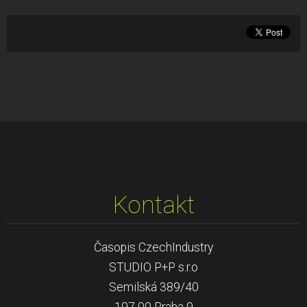
Kontakt
Časopis CzechIndustry
STUDIO P+P s.r.o
Semilská 389/40
197 00 Praha 9