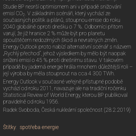
Studie BP nesrší optimismem ani v případě snižování
emisí CO
. V základním scénáři, který vychází ze
2
současných politik a plánů, stoupnou emise do roku
2040 globálně oproti dnešku o 7 %. Odborníci přitom
varují, že již hranice 2 % může být pro planetu
spouštěčem nedozírných škod a nevratných změn.
Energy Outlook proto nabízí alternativní scénář s názvem
„Rychlý přechod“, jehož výsledkem by mělo být naopak
snížení emisí o 45 % proti dnešnímu stavu. V takovém
případě by jaderná energie hrála mnohem důležitější roli –
její výroba by měla stoupnout na cca 4 300 TWh.
Energy Outlook v současné veřejně přístupné podobě
vychází od roku 2011, navazuje ale na tradiční ročenku
Statistical Review of World Energy, kterou BP publikoval
pravidelně od roku 1956.
Radek Svoboda, Česká nukleární společnost (28.2.2019)
Štítky
:
spotřeba energie