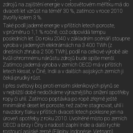
zdrojů na zajištění energie v celosvětovém měřítku má do
dvaceti let vzrůst na téměř 30 %, zatímco v roce 2010
živořily kolem 3 %.
Také podíl jaderné energie v příštích letech poroste,
v průměru o 1,1 % ročně, což odpovídá tempu
posledních let. Do roku 2040 v základním scénáři stoupne
výroba v jaderných elektrárnách na 3 400 TWh (z
dnešních zhruba 2 506 TWh), podíl na celkové výrobě ale
kvůli ohromnému nárůstu zdrojů bude spíše menší.
Zatímco jaderná výroba v zemích OECD má v příštích
letech klesat, v Číně, Indii a v dalších asijských zemích ji
čeká prudký růst.
I přes světový boj proti emisím skleníkových plynů se
v nejbližší době nedočkáme výraznějšího snížení spotřeby
ropy či uhlí. Zatímco poptávka po ropě zřejmě ještě
minimálně deset let poroste, než začne stagnovat, uhlí i
navzdory tlaku v příštích dvaceti letech poklesne jen na
úroveň spotřeby z roku 2010. Uvolněné místo po zemích
OECD a brzy i Číny s radostí zaplní Indie a další rychle
rostoucí asijské země (Filipíny, Indonésie, Vietnam).