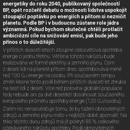
energetiky do roku 2040, publikovaný společností
BP, opět rozčeřil debatu o možnosti lidstva uspokojit
stoupající poptávku po energiích a přitom si nezničit
planetu. Podle BP i v budoucnu zůstane role jádra
významná. Pokud bychom skutečně chtěli protlačit
ambiciózní cíle na snižování emisí, pak bude jeho
přínos o to důležitější.
V příštích dvaceti letech stoupne celosvětová spotřeba
energie o jednu třetinu. Většina tohoto nárůstu bude
realizována ve formě elektřiny a zemního plynu. Osm
z deseti lidí na planetě přitom dnes spotřebovává méně
než 100 GJ energie na osobu. Při současném tempu
změn klesne tento podíl během příštích dvaceti let zhruba
na šest lidí z deseti. Více než polovina globální populace
tedy nebude ani za dvě desetiletí dosahovat současného
evropského průměru spotřeby energie (120 GJ/osobu).
Zatím nic nenasvědčuje tomu, že by tažení obnovitelných
zdrojů a zemního plynu mělo v nejbližší době zpomalit. Na
triko těchto dvou zdrojů má jít pokrytí 85 % celkového
očekávaného nárůstu spotřeby. Podíl obnovitelných