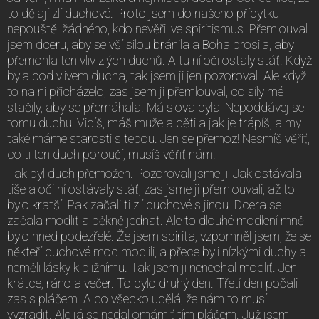
to dělají zlí duchové. Proto jsem do našeho příbytku
nepouštěl žádného, kdo nevěřil ve spiritismus. Přemlouval
jsem dceru, aby se vší silou bránila a Boha prosila, aby
přemohla ten vliv zlých duchů. A tu ní oči ostaly stáť. Když
byla pod vlivem ducha, tak jsem ji jen pozoroval. Ale když
to na ni přicházelo, zas jsem ji přemlouval, co síly mé
stačily, aby se přemáhala. Má slova byla: Nepoddávej se
tomu duchu! Vidíš, máš muže a děti a jak je trápíš, a my
také máme starosti s tebou. Jen se přemoz! Nesmíš věřiť,
co ti ten duch poroučí, musíš věřiť nám!
Tak byl duch přemožen. Pozorovali jsme ji: Jak ostávala
tiše a oči ní ostávaly stáť, zas jsme ji přemlouvali, až to
bylo kratší. Pak začali ti zlí duchové s jinou. Dcera se
začala modliť a pěkně jednať. Ale to dlouhé modlení mně
bylo hned podezřelé. Že jsem spirita, vzpomněl jsem, že se
někteří duchové moc modlili, a přece byli nízkými duchy a
neměli lásky k bližnímu. Tak jsem ji nenechal modliť. Jen
krátce, ráno a večer. To bylo druhý den. Třetí den počali
zas s pláčem. A co všecko udělá, že nám to musí
vyzradiť. Ale já se nedal omámiť tím pláčem. Juž jsem