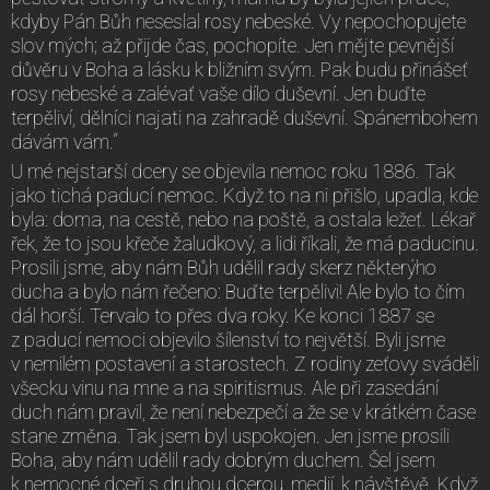
kdyby Pán Bůh neseslal rosy nebeské. Vy nepochopujete
slov mých; až přijde čas, pochopíte. Jen mějte pevnější
důvěru v Boha a lásku k bližním svým. Pak budu přinášeť
rosy nebeské a zalévať vaše dílo duševní. Jen buďte
terpěliví, dělníci najati na zahradě duševní. Spánembohem
dávám vám.“
U mé nejstarší dcery se objevila nemoc roku 1886. Tak
jako tichá paducí nemoc. Když to na ni přišlo, upadla, kde
byla: doma, na cestě, nebo na poště, a ostala ležeť. Lékař
řek, že to jsou křeče žaludkový, a lidi říkali, že má paducinu.
Prosili jsme, aby nám Bůh udělil rady skerz některýho
ducha a bylo nám řečeno: Buďte terpělivi! Ale bylo to čím
dál horší. Tervalo to přes dva roky. Ke konci 1887 se
z paducí nemoci objevilo šílenství to největší. Byli jsme
v nemilém postavení a starostech. Z rodiny zeťovy sváděli
všecku vinu na mne a na spiritismus. Ale při zasedání
duch nám pravil, že není nebezpečí a že se v krátkém čase
stane změna. Tak jsem byl uspokojen. Jen jsme prosili
Boha, aby nám udělil rady dobrým duchem. Šel jsem
k nemocné dceři s druhou dcerou, medií, k návštěvě. Když