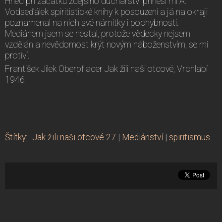
Hned při začátku zdejšího duchařství přinesl mi A.
Vodseďálek spiritistické knihy k posouzení a já na okraji
poznamenal na nich své námitky i pochybnosti.
Mediánem jsem se nestal, protože vědecky nejsem
vzdělán a nevědomost krýt novým náboženstvím, se mi
protiví.
František Jílek Oberpflacer Jak žili naši otcové, Vrchlabí
1946
Štítky
:
Jak žili naši otcové 27
|
Mediánství
|
spiritismus