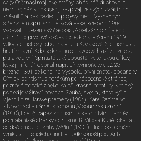
se (v Otčenáši mají dvě změny: chléb náš duchovní a
neopusť nás v pokušení), zazpívají ze svých zvláštních
zpěvníků a pak následují projevy medií. Význačným
střediskem spiritismu je Nová Paka, kde od r. 1904
vydával K. Sezemský časopis „Posel záhrobní“ a edici
„Spirit“. Po prvé světové válce se konal v červnu 1919
velký spiritistický tábor na vrchu Kozákově. Spiritismus je
hnutí mravní. Kdo se k němu opravdově hlásí, zdržuje se
pití a kouření. Spiritisté také opouštěli katolickou církev,
když jim faráři odpírali např. církevní sňatek. Už 23.
března 1891 se konal na Vysocku první sňatek občanský.
Čím byl spiritismus horákům po náboženské stránce,
poznáváme také z několika děl krásné literatury. Kritický
pohled je v Šírově povídce „Souboj světla“, která vyšla
v jeho knize Horské prameny (1904). Karel Sezima volil
z Novopacka námět k románu „V soumraku srdcí“
(1910), kde líčí zápas spiritismu s katolictvím. Tamtéž
poznala nízké stránky spiritismu B. Viková-Kunětická, jak
se dočteme z její knihy „Věřím“ (1908). Hned po samém
vzniku spiritistického hnutí v Podkrkonoší psal Antal
Stašek své „Blouznivce našich hor“ (1889).