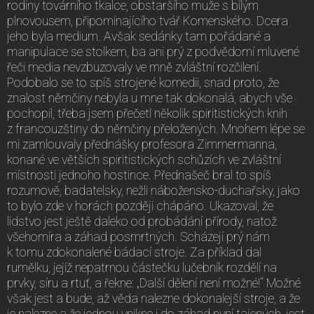
rodiny továrního tkalce, obstaršího muže s bílým
plnovousem, připomínajícího tvář Komenského. Dcera
jeho byla medium. Avšak sedánky tam pořádané a
manipulace se stolkem, ba ani prý z podvědomí mluvené
řeči media nevzbuzovaly ve mně zvláštní rozčilení.
Podobalo se to spíš strojené komedii, snad proto, že
znalost němčiny nebyla u mne tak dokonalá, abych vše
pochopil, třeba jsem přečetl několik spiritistických knih
z francouzštiny do němčiny přeložených. Mnohem lépe se
mi zamlouvaly přednášky profesora Zimmermanna,
konané ve větších spiritistických schůzích ve zvláštní
místnosti jednoho hostince. Přednašeč bral to spíš
rozumově, badatelsky, nežli nábožensko-duchařsky, jako
to bylo zde v horách později chápáno. Ukazoval, že
lidstvo jest ještě daleko od probádání přírody, natož
všehomíra a záhad posmrtných. Scházejí prý nám
k tomu zdokonalené bádací stroje. Za příklad dal
rumělku, jejíž nepatrnou částečku lučebník rozdělí na
prvky, síru a rtuť, a řekne: „Další dělení není možné!“ Možné
však jest a bude, až věda nalezne dokonalejší stroje, a že
je nalezne a že jednou vnikne i do záhad nyní tajených, jest