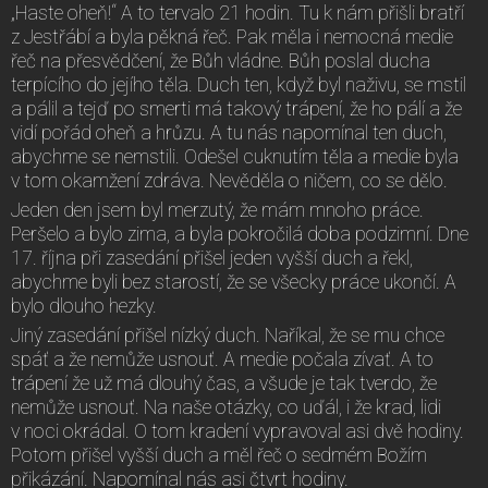
„Haste oheň!“ A to tervalo 21 hodin. Tu k nám přišli bratří
z Jestřábí a byla pěkná řeč. Pak měla i nemocná medie
řeč na přesvědčení, že Bůh vládne. Bůh poslal ducha
terpícího do jejího těla. Duch ten, když byl naživu, se mstil
a pálil a tejď po smerti má takový trápení, že ho pálí a že
vidí pořád oheň a hrůzu. A tu nás napomínal ten duch,
abychme se nemstili. Odešel cuknutím těla a medie byla
v tom okamžení zdráva. Nevěděla o ničem, co se dělo.
Jeden den jsem byl merzutý, že mám mnoho práce.
Peršelo a bylo zima, a byla pokročilá doba podzimní. Dne
17. října při zasedání přišel jeden vyšší duch a řekl,
abychme byli bez starostí, že se všecky práce ukončí. A
bylo dlouho hezky.
Jiný zasedání přišel nízký duch. Naříkal, že se mu chce
spáť a že nemůže usnouť. A medie počala zívať. A to
trápení že už má dlouhý čas, a všude je tak tverdo, že
nemůže usnouť. Na naše otázky, co uďál, i že krad, lidi
v noci okrádal. O tom kradení vypravoval asi dvě hodiny.
Potom přišel vyšší duch a měl řeč o sedmém Božím
přikázání. Napomínal nás asi čtvrt hodiny.