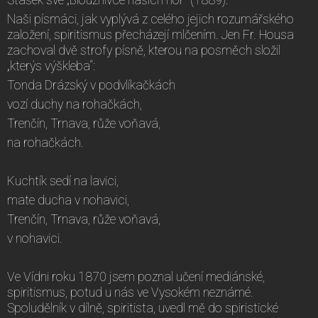
Naši písmáci, jak vyplývá z celého jejich rozumářského
založení, spiritismus přecházejí mlčením. Jen Fr. Housa
zachoval dvě strofy písně, kterou na posměch složil
„kterýs výškleba“:
Tonda Drázský v podvlíkačkách
vozí duchy na rohačkách,
Trenčín, Trnava, růže voňavá,
na rohačkách.
Kuchtík sedí na lavici,
mate ducha v nohavici,
Trenčín, Trnava, růže voňavá,
v nohavici.
Ve Vídni roku 1870 jsem poznal učení mediánské,
spiritismus, potud u nás ve Vysokém neznámé.
Spoludělník v dílně, spiritista, uvedl mě do spiristické