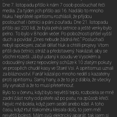
Dne 7. listopadu přišlo k nám 7 osob poslouchať řeči
media. Za týden jich přišlo asi 16. Naďálo to mnoho
hluku. Nepřátelé spiritismu rozhlásili, že přijdou
poslouchať i četníci a páni z ouřadu. Dne 21. listopadu
přišlo asi 200 lidí, že byla pelná setnice a ještě venky bylo
pelno. To bylo v 8 hodin večer. Po pobožnosti přišel vyšší
duch a povídal: „Dnes nebude žádná řeč.“ Posluchači
nebyli spokojeni; začali dělať hluk a chtěli projevy. Vtom
přišli dva četníci, stráž a představený. Nakázali, aby se
všichni rozešli. Já byl udaný k soudu ve Vysokém a
odsouděný skerz nepovolený schůze k 10 zlatým pokuty
ve prospěch chudé kasy ve Staré Vsi. A spiritismus uznali
za bláznovství. Farář kázal po mnoho neděl s kazatelny
proti spiritismu. Samý hany, a že to je z ďábla, že všecky
síly vynaloží a že to musí přeterhnouť.
Bylo to v červnu, když bylo největší teplo, rozbolela se mně
zadní část nohy od páteře až po patu, na způsob křečí.
Nejvíc mě bolela, když jsem seděl anebo ležel. A toho
času, když rtuť tlakoměru klesala dolů, to jsem měl
největší bolesti. Mám svůj elektrický aparát, tak jsem si