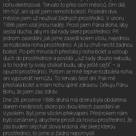
nohu elektrizoval. Tervalo to přes osm měsíců, čím dál,
tím hůř, ani spáť jsem nemohl bolestí. Poslední dva
měsíce jsem už neužíval žádných prostředků. V únoru
1886 jsem vzal jinou naději. Prosil jsem Pána Boha, aby
seslal ducha, aby mi dal rady skerz prostřednici. Při
jednom zasedání, jak jsme zasedli kolem stolu, najednou
se rozbolela noha prostřednici. A já tu chvíli necítil žádnou
bolest. Po pěti minutách přestala ji noha boleť a vstoup
duch do prostřednice a povídá: „Juž tady dlouho nebudu,
a to hodně ty svaly stiskať budu, aby ještě cejtil“ – a
opustil prostřednici. Potom se mně teprve rozbolela noha,
ani vypovědíť nemůžu. To tervalo šest dní. Pak mě
přestala boleť a mám nohu úplně zdravou. Děkuju Pánu
Bohu, že jsem zas zdráv.
Dne 28. prosince 1886 druhá má dcera byla obdařena
darem medijnosti, skoro po dvou letech zasedání ve
Vysokém. Byli jsme všickni překvapeni. Před rokem nám
bylo oznámený, abychme prosili za novou prostřednici, že
zas budem slejchať slova krásná. Ale skerz kterou
prostřednici, to jsme si žádný nepomyslil.