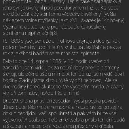
podle rodiště Tonda Drázský. Ten si také psal zápisky a
jeho syn je uveřejnil pod pseudonymem Inž. J. Kalivoda
v knížce „Záhady spiritismu vědecky osvětleny“ (vyšla
nákladem Volné myšlenky, jako XVII. svazek její Knihovny).
Vybíráme odtud, co je pro ráz podkrkonošského
spiritismu nejpříznačnější.
R. 1883 slyšel jsem, že u Trutnova citýrujou duchy. Rok
potom jsem byl u spiritistů v kruhu na Jestřábí a pak za
rok z jakéhosi bádání se ze mne stal spiritista.
Bylo to dne 14. srpna 1885. V 10. hodinu večer při
zasedání jsem viděl, jak za noční doby oheň a plameny
šlehají, ale pěkně tiše a mírně. A ten obraz jsem viděl čtvrt
hodiny. Žádný jsme si to určitě vyložit nedovedl. Ale za
dvě hodiny hořelo skutečně. Ve Vysokém hořelo. A žádný
vítr při tom nebyl, hořelo tiše a mírně.
Dne 29. srpna přišel při zasedání vyšší posel a povídal:
„Dnes bude tělo medie nemocné a neuzdraví se do zejtra,
dokud nepřijdou vaši spolubratří a pak vám bude vše
vyjeveno.“ A stalo se. Tělo zmertvělo a přišlo terhání oudů
a škubání a medie celá rozpálená přes chvíle křičala: