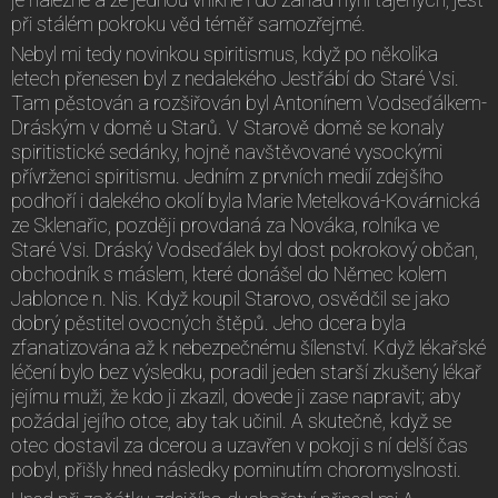
při stálém pokroku věd téměř samozřejmé.
Nebyl mi tedy novinkou spiritismus, když po několika
letech přenesen byl z nedalekého Jestřábí do Staré Vsi.
Tam pěstován a rozšiřován byl Antonínem Vodseďálkem-
Dráským v domě u Starů. V Starově domě se konaly
spiritistické sedánky, hojně navštěvované vysockými
přívrženci spiritismu. Jedním z prvních medií zdejšího
podhoří i dalekého okolí byla Marie Metelková-Kovárnická
ze Sklenařic, později provdaná za Nováka, rolníka ve
Staré Vsi. Dráský Vodseďálek byl dost pokrokový občan,
obchodník s máslem, které donášel do Němec kolem
Jablonce n. Nis. Když koupil Starovo, osvědčil se jako
dobrý pěstitel ovocných štěpů. Jeho dcera byla
zfanatizována až k nebezpečnému šílenství. Když lékařské
léčení bylo bez výsledku, poradil jeden starší zkušený lékař
jejímu muži, že kdo ji zkazil, dovede ji zase napravit; aby
požádal jejího otce, aby tak učinil. A skutečně, když se
otec dostavil za dcerou a uzavřen v pokoji s ní delší čas
pobyl, přišly hned následky pominutím choromyslnosti.