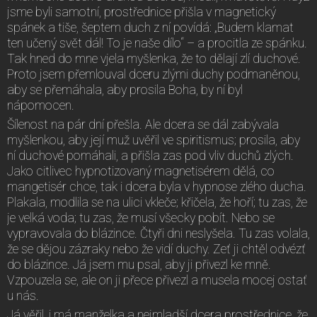
jsme byli samotní, prostřednice přišla v magnetický
spánek a tiše, šeptem duch z ní povídá: „Budem klamat
ten učený svět dál! To je naše dílo“ – a procitla ze spánku.
Tak hned do mne vjela myšlenka, že to dělají zlí duchové.
Proto jsem přemlouval dceru zlými duchy podmaněnou,
aby se přemáhala, aby prosila Boha, by ní byl
nápomocen.
Šílenost na pár dní přešla. Ale dcera se dál zabývala
myšlenkou, aby její muž uvěřil ve spiritismus; prosila, aby
ní duchové pomáhali, a přišla zas pod vliv duchů zlých.
Jako citlivec hypnotizovaný magnetisérem dělá, co
mangetisér chce, tak i dcera byla v hypnose zlého ducha.
Plakala, modlila se na ulici vkleče; křičela, že hoří; tu zas, že
je velká voda; tu zas, že musí všecky pobít. Nebo se
vypravovala do blázince. Čtyři dni neslyšela. Tu zas volala,
že se dějou zázraky nebo že vidí duchy. Zeť ji chtěl odvézť
do blázince. Já jsem mu psal, aby ji přivezl ke mně.
Vzpouzela se, ale on ji přece přivezl a musela mocej ostať
u nás.
Já věřil, i má manželka a nejmladší dcera prostřednice, že