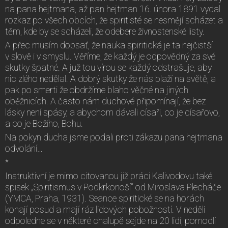
na pana hejtmana, až pan hejtman 16. února 1891 vydal
rozkaz po všech obcích, že spiritisté se nesmějí scházet a
těm, kde by se scházeli, že odebere živnostenské listy.
A přec musím dopsať, že nauka spiritická je ta nejčistší
v slově i v smyslu. Věříme, že každý je odpovědný za své
skutky špatné. A juž tou vírou se každý odstrašuje, aby
nic zlého nedělal. A dobrý skutky že nás blaží na světě, a
pak po smerti že obdržíme blaho věčné na jiných
oběžnicích. A často nám duchové připomínají, že bez
lásky není spásy, a abychom dávali císaři, co je císařovo,
a co je Božího, Bohu.
Na pokyn ducha jsme podali proti zákazu pana hejtmana
odvolání…
*
Instruktivní je mimo citovanou již práci Kalivodovu také
spisek „Spiritismus v Podkrkonoší“ od Miroslava Plecháče
(YMCA, Praha, 1931). Seance spiritické se na horách
konají posud a mají ráz lidových pobožností. V neděli
odpoledne se v některé chalupě sejde na 20 lidí, pomodlí