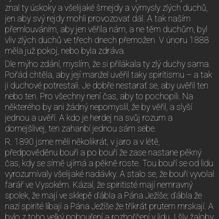
znal ty úskoky a všelijaké šmejdy a výmysly zlých duchů,
jen aby svý rejdy mohli provozovať dál. A tak naším
přemlouváním, aby jen věřila nám, a ne těm duchům, byl
vliv zlých duchů ve třech dnech přemožen. V únoru 1888
měla juž pokoj, nebo byla zdráva.
Dle mýho zdání, myslím, že si přilákala ty zlý duchy sama.
Pořád chtěla, aby její manžel uvěřil taky spiritismu – a tak
ji duchové potrestali. Je dobře nestarať se, aby uvěřil ten
nebo ten. Pro všechny není čas, aby to pochopili. Na
některého by ani žádný nepomyslil, že by věřil, a slyší
jednou a uvěří. A kdo je herdej na svůj rozum a
domejšlivej, ten zahanbí jednou sám sebe.
R. 1890 jsme měli několikrát, v jaro a v létě,
předpověděnu bouři a po bouři že zase nastane pěkný
čas, kdy se símě ujímá a pěkně roste. Tou bouří se od lidu
vyrozumívaly všelijaké nadávky. A stalo se, že bouři vyvolal
farář ve Vysokém. Kázal, že spiritisté mají nemravný
spolek, že mají ve sklepě ďábla a Pána Ježíše; ďábla že
nazí spirité líbají a Pána Ježíše že třikrát prutem mrskají. A
bylo z toho velký pobouření a rozhořčení v lidu. I šly žaloby