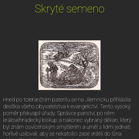
Skryté semeno
Hned po tolerančním patentu se na Jilemnicku přihlásila
desítka všeho obyvatelstva k evangelictví. Tento vysoký
poměr překvapil úřady. Správce panství, po něm
královéhradecký biskup a nakonec vybraný děkan, který
byl znám osvícenským smýšlením a uměl s lidmi jednati,
horlivě usilovali, aby se nekatolíci zase vrátili do lůna