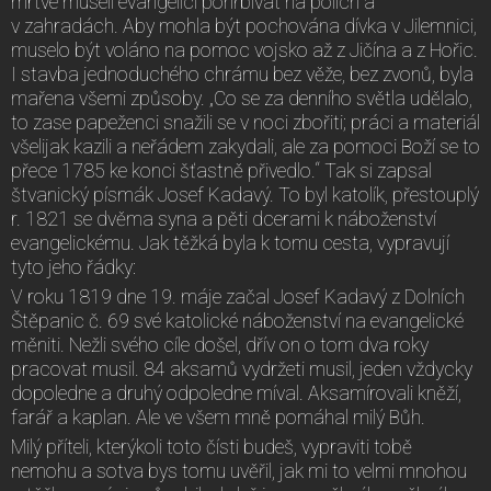
mrtvé museli evangelíci pohřbívat na polích a
v zahradách. Aby mohla být pochována dívka v Jilemnici,
muselo být voláno na pomoc vojsko až z Jičína a z Hořic.
I stavba jednoduchého chrámu bez věže, bez zvonů, byla
mařena všemi způsoby. „Co se za denního světla udělalo,
to zase papeženci snažili se v noci zbořiti; práci a materiál
všelijak kazili a neřádem zakydali, ale za pomoci Boží se to
přece 1785 ke konci šťastně přivedlo.“ Tak si zapsal
štvanický písmák Josef Kadavý. To byl katolík, přestouplý
r. 1821 se dvěma syna a pěti dcerami k náboženství
evangelickému. Jak těžká byla k tomu cesta, vypravují
tyto jeho řádky:
V roku 1819 dne 19. máje začal Josef Kadavý z Dolních
Štěpanic č. 69 své katolické náboženství na evangelické
měniti. Nežli svého cíle došel, dřív on o tom dva roky
pracovat musil. 84 aksamů vydržeti musil, jeden vždycky
dopoledne a druhý odpoledne míval. Aksamírovali kněží,
farář a kaplan. Ale ve všem mně pomáhal milý Bůh.
Milý příteli, kterýkoli toto čísti budeš, vypraviti tobě
nemohu a sotva bys tomu uvěřil, jak mi to velmi mnohou