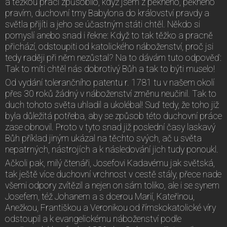
a těžkou práci způsobilo, když jsem z pěkného, pěkného
pravím, duchovní tmy Babylona do království pravdy a
světla přijíti a jeho se účastným státi chtěl. Někdo si
pomyslí anebo snad i řekne: Když to tak těžko a pracně
přichází, odstoupiti od katolického náboženství, proč jsi
tedy raději při něm nezůstal? Na to dávám tuto odpověď:
Tak to míti chtěl nás dobrotivý Bůh a tak to býti muselo!
Od vydání tolerančního patentu r. 1781 tu v našem okolí
přes 30 roků žádný v náboženství změnu neučinil. Tak to
duch tohoto světa uhladil a ukolébal! Suď tedy, že toho již
byla důležitá potřeba, aby se způsob této duchovní práce
zase obnovil. Proto v tyto snad již poslední časy laskavý
Bůh příklad jiným ukázal na těchto svých, ač u světa
nepatrných, nástrojích a k následování jich tudy ponoukl.
Ačkoli pak, milý čtenáři, Josefovi Kadavému jak světská,
tak ještě více duchovní vrchnost v cestě stály, přece nade
všemi odpory zvítězil a nejen on sám toliko, ale i se synem
Josefem, též Johanem a s dcerou Marií, Kateřinou,
Anežkou, Františkou a Veronikou od římskokatolické víry
odstoupil a k evangelickému náboženství podle