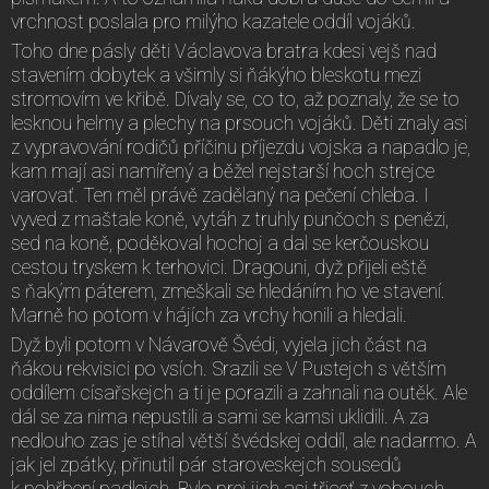
vrchnost poslala pro milýho kazatele oddíl vojáků.
Toho dne pásly děti Václavova bratra kdesi vejš nad
stavením dobytek a všimly si ňákýho bleskotu mezi
stromovím ve křibě. Dívaly se, co to, až poznaly, že se to
lesknou helmy a plechy na prsouch vojáků. Děti znaly asi
z vypravování rodičů příčinu příjezdu vojska a napadlo je,
kam mají asi namířený a běžel nejstarší hoch strejce
varovať. Ten měl právě zadělaný na pečení chleba. I
vyved z maštale koně, vytáh z truhly punčoch s penězi,
sed na koně, poděkoval hochoj a dal se kerčouskou
cestou tryskem k terhovici. Dragouni, dyž přijeli eště
s ňakým páterem, zmeškali se hledáním ho ve stavení.
Marně ho potom v hájích za vrchy honili a hledali.
Dyž byli potom v Návarově Švédi, vyjela jich část na
ňákou rekvisici po vsích. Srazili se V Pustejch s větším
oddílem císařskejch a ti je porazili a zahnali na outěk. Ale
dál se za nima nepustili a sami se kamsi uklidili. A za
nedlouho zas je stíhal větší švédskej oddíl, ale nadarmo. A
jak jel zpátky, přinutil pár staroveskejch sousedů
k pohřbení padlejch. Bylo prej jich asi třiceť z vobouch