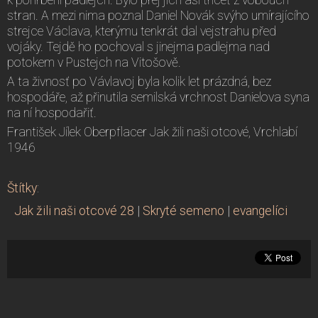
stran. A mezi nima poznal Daniel Novák svýho umírajícího
strejce Václava, kterýmu tenkrát dal vejstrahu před
vojáky. Tejdě ho pochoval s jinejma padlejma nad
potokem v Pustejch na Vitošově.
A ta živnosť po Vávlavoj byla kolik let prázdná, bez
hospodáře, až přinutila semilská vrchnost Danielova syna
na ní hospodařiť.
František Jílek Oberpflacer Jak žili naši otcové, Vrchlabí
1946
Štítky
:
Jak žili naši otcové 28
|
Skryté semeno
|
evangelíci