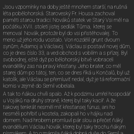
Jsou vzpomínky na doby ještě mnohem starší, na rušná
léta pobělohorská. Staroveský Fr. Housa zachoval
paměti starou tradici: Nováků statek ve Starý Vsi měl na
počátku XVII. století jistej sedlák Tůma, kterej se
menoval Novák, protože byl do vsi přistěhovalej. To
meno už jeho rodu vostalo. Von rozdělil grunt dvoum
synům, Adamoj a Václavoj. Václau si postavil novej dům,
co je dnes číslo 33, a ved obchod s vobilím a s přízej. Byl
svobodnej, eště dyž po bělohorský bitvě vobraceli
evandělíky zas na pravý křesťany. Jeho brater, co měl
starej dům po tátoj, ten, co se dnes říká u Končalů, byl už
katolík, ale Václau se přemluviť nedal, dyž je tá reformační
komis v zejmě do Semil vobelala.
A tak to ňákou chvíli spalo. Až k podzimu umřel hospodář
u Vojáků na druhý straně, kterej byl taky kacíř. A že
takovej tenkrát nesměl míť křesťansej fúnus, ani ho
nesměli pohřbiť u kostela, zakopali ho v hájku nad
domem. Nad hrobem promluvil pár slou a přečeť ňáký
evandělium Václau Novák, kterej byl taky trochu ňákým
písmákem. A to oznámila ňáká dobrá duše do Semil a