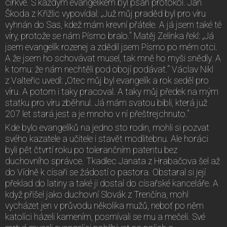
církve. S každým evangelíkem byl psán protokol. Jan
Škoda z Křižlic vypovídal: „Juž můj praděd byl pro víru
vyhnán do Sas, kdež mám krevní přátele. A já jsem také té
víry, protože se nám Písmo bralo.“ Matěj Zelinka řekl: „Já
jsem evangelík rozenej a zdědil jsem Písmo po mém otci.
A že jsem ho schovávat musel, tak mně ho myši snědly. A
k tomu: že nám nechtěli pod obojí podávat.“ Václav Nikl
z Valteřic uvedl: „Otec můj byl evangelík a rok seděl pro
víru. A potom i taky pracoval. A taky můj předek na mým
statku pro víru zběhnul. Já mám svatou bibli, která juž
207 let stará jest a je mnoho v ní přeštrejchnuto.“
Kde bylo evangelíků na jedno sto rodin, mohli si pozvat
svého kazatele a učitele i stavět modlitebnu. Ale horáci
byli pět čtvrtí roku po tolerančním patentu bez
duchovního správce. Tkadlec Janata z Hrabačova šel až
do Vídně k císaři se žádostí o pastora. Obstaral si její
překlad do latiny a také ji dostal do císařské kanceláře. A
když přišel jako duchovní Slovák z Trenčína, mohl
vycházet jen v průvodu několika mužů, neboť po něm
katolíci házeli kamením, posmívali se mu a mečeli. Své