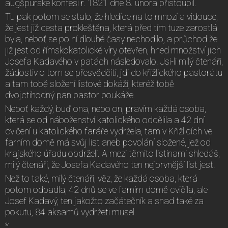
augšpurské konfesí r. 1821 dne 8. února přistoupil.
Tu pak potom se stalo, že hledíce na to mnozí a vidouce,
že jest již cesta prokleštěna, která před tím tuze zarostlá
byla, neboť se po ní dlouhé časy nechodilo, a průchod že
již jest od římskokatolické víry otevřen, hned množství jich
Josefa Kadavého v patách následovalo. Jsi-li milý čtenáři,
žádostiv o tom se přesvědčiti, jdi do křižlického pastorátu
a tam tobě složení listové dokáží, kteréž tobě
dvojctihodný pan pastor poukáže.
Neboť každý, buď ona, nebo on, pravím každá osoba,
která se od náboženství katolického oddělila a 42 dní
cvičení u katolického faráře vydržela, tam v Křižlicích ve
farním domě má svůj list aneb povolání složené, jež od
krajského úřadu obdrželi. A mezi těmito listinami shledáš,
milý čtenáři, že Josefa Kadavého ten nejprvnější list jest.
Než to také, milý čtenáři, věz, že každá osoba, která
potom odpadla, 42 dnů se ve farním domě cvičila, ale
Josef Kadavý, ten jakožto začátečník a snad také za
pokutu, 84 aksamů vydržeti musel.
*