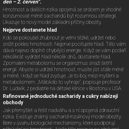
den – 2. červen“.
Hmotnost a dalších rizika spojená se srdcem je vhodné
konzumovat méně sacharidů být rozumnou strategií.
Ukazuje to nový model základní příčiny obezity.
Nejprve dostanete hlad
Kdo se pokoušel zhubnout je velmi těžké, udržet nebo
snížit pokles hmotnosti. Nejprve pociťujete hlad. Tělo vám
dává najevo doplnit chybějící energie. Když se vám podaří
několikrát vydržet hlad několik dnů, dostanete hlad.
Zpomalení metabolismu se organizmus snaží šetřit
energií. Abyste si udrželi hmotnost, musíte jíst stále méně
a méně, i když se hlad zvyšuje. Je to boj mezi myšlení a
metabolismem. „Málokdo to vyhraje“, popisuje profesor
Dr. Ludwik, z pediatrie na dětské klinice v Bostonu v USA.
Rafinované jednoduché sacharidy a cukry nabízejí
obchody
Jak přemýšlet a řešit nadváhu a s ní spojená zdravotní
rizika. Existuje známý sacharid-inzulinový model obezity.
Bere v úvahu biologické mechanismy, které podporují