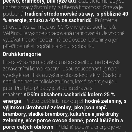
pečivo, brambory, bílá rýže atd
. Stačit k tomu, aby se
udržet zdravý životní styl a tělesná hmotnost. Strava je
podobná
tradiční středomořské stravy, s přibližně 40
% energie, z tuků a 40 % ze sacharidů
. Průměrná
strava dnes zahrnuje asi 50 % energie ze sacharidů.
Většinou je vysoce zpracovaná (rafinovaná). Je vhodné
využívat tradiční celozrnné, celé ovoce, luštěniny a jen
příležitostně si dopřát sladkou pochoutku.
Druhá kategorie
Lidé s výraznou nadváhou nebo obezitou mají obvykle
zdravotními komplikacemi. Jsou současností je např.
vysoký krevní tlak a zvýšený cholesterol v krvi. Často je
například nealkoholické ztučnění, která se projevuje u
jater. Pro tyto případy je vhodná strava s
mnohem
nižším obsahem sacharidů kolem 25 %
energie
. Při této dietě lidé mohou jíst
hodně zeleniny, s
výjimkou škrobnaté zeleniny, jako jsou např.
brambory, sladké brambory, kukuřice a jiné druhy
zeleniny, více porce ovoce denně, porci luštěnin a
porci celých obilovin
. Přibližně polovina energie je ve