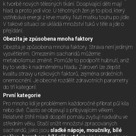
k tvorbě nových tělesných tkání. Dospívající děti mají
hlad, a proto jedí více. U těhotných žen je to plod, který
vstřebává energii z krve matky. Nutí matku touhu po jídle.
V takové situaci se ukládá množství tuků v těle a jde o
přejídání.
Obezita je způsobena mnoha faktory
Obezita je způsobena mnoha faktory. Strava není jediným
vysvětlením. Omezením sacharidů můžeme
metabolismus změnit. Pomůže to podpořit hubnutí, aniž
by to vedlo k nadměrnému hladu. Zároveň lze zlepšit
kvalitu stravy u rizikových faktorů, zejména srdečních
onemocnění. Je obecně rozdělit zdravotních parametry
do tří kategorií:
První kategorie
Pro mnoho lidí je problémem každoročně přibrat půl kila
nebo dvě. Často se objevují s přibývajícím věkem.
Relativně štíhlí mladí dospělí pomalu zvyšují nadváhu ve
středním věku. Stačí snížit množství zpracovaných
sacharidů, jako jsou
sladké nápoje, moučníky, bílé