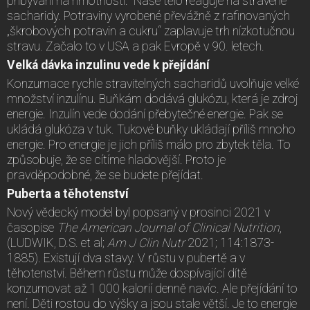
přibývání na hmotnosti. Naše tělo reaguje na strávené
sacharidy. Potraviny vyrobené převážně z rafinovaných
„škrobových potravin a cukru“ zaplavuje trh nízkotučnou
stravu. Začalo to v USA a pak Evropě v 90. letech.
Velká dávka inzulinu vede k přejídání
Konzumace rychle stravitelných sacharidů uvolňuje velké
množství inzulínu. Buňkám dodává glukózu, která je zdroj
energie. Inzulín vede dodání přebytečné energie. Pak se
ukládá glukóza v tuk. Tukové buňky ukládají příliš mnoho
energie. Pro energie je jich příliš málo pro zbytek těla. To
způsobuje, že se cítíme hladovější. Proto je
pravděpodobné, že se budete přejídat.
Puberta a těhotenství
Nový vědecký model byl popsaný v prosinci 2021 v
časopise
The American Journal of Clinical Nutrition
,
(LUDWIK, D.S. et al;
Am J Clin Nutr
2021; 114:1873-
1885). Existují dva stavy. V růstu v pubertě a v
těhotenství. Během růstu může dospívající dítě
konzumovat až 1 000 kalorií denně navíc. Ale přejídání to
není. Děti rostou do výšky a jsou stale větší. Je to energie