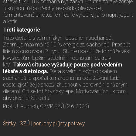
stravě tuku. Tuk pomáhá být zasytí. Chutné zdravé zdroje
tuků jsou třeba ořechy, avokádo, olivový olej,
fermentované plnotučné mléčné výrobky, jako např. jogurt
a kefír.
Třetí kategorie
Tato dieta je s velmi nízkým obsahem sacharidů.
Zahrnuje maximálně 10 % energie ze sacharidů. Prospět
lidem s cukrovkou 2. typu. Studie ukazují, že to může vést
k výsledkům lepším stabilním hodnotám cukru v
krvi.
Taková situace vyžaduje pouze pod vedením
lékaře a dietologa.
Dieta s velmi nízkým obsahem
sacharidů je zpočátku náročná na dodržování. Lidé
často zjistí, že je snazší zhubnout v porovnání s různými
dietami. Cítí se totiž fyzicky lépe. Motivováni jsou k tomu,
aby drželi držet dietu.
Prof. J. Ruprich, CZVP SZÚ (2.6.2023)
Štítky
:
SZÚ
|
poruchy příjmy potravy