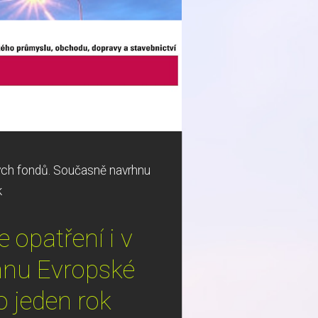
kých fondů. Současně navrhnu
k
 opatření i v
hnu Evropské
 jeden rok