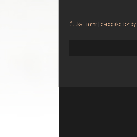
Štítky
:
mmr
|
evropské fondy