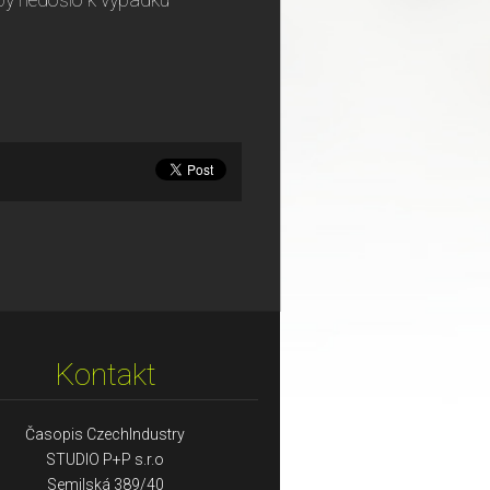
by nedošlo k výpadku
Kontakt
Časopis CzechIndustry
STUDIO P+P s.r.o
Semilská 389/40