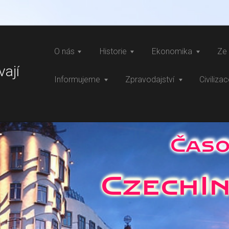
O nás
Historie
Ekonomika
Ze 
vají
Informujeme
Zpravodajství
Civiliza