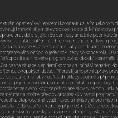
Aktuální opatření kvůli epidemii koronaviru a jejímu ekono
ovlivňují i mnohé příjemce evropských dotací. Ministerstvo p
úpravu pravidel pro jejich čerpání, aby umožnilo podnikatel
vyrovnat; další opatření navrhne i na úrovni jednotlivých p
Dostálová vyzve Evropskou komisi, aby prodloužila možnost 
programového období o jeden rok - tedy do konce roku 202
jistě zpozdí start nového programového období, které mělo z
„Současná situace s epidemií koronaviru přináší negativní d
příjemce evropských dotací. Připravili jsme první úpravy pravi
Evropskou komisí, aby například náklady spojené s přípravou 
dostali příjemci podporu, si mohli započítat do způsobilých 
proplácet ze svého, když se plánované aktivity nemohli uskut
zaměříme na možné převody prostředků v rámci programů t
republika stoprocentně využili,“ uvedla ministryně pro místní
dodala: „Další opatření, která by příjemcům a České republi
ekonomickými důsledky současné epidemie, by byla možnost 
později, než současná evropská pravidla umožňují, tedy v roc