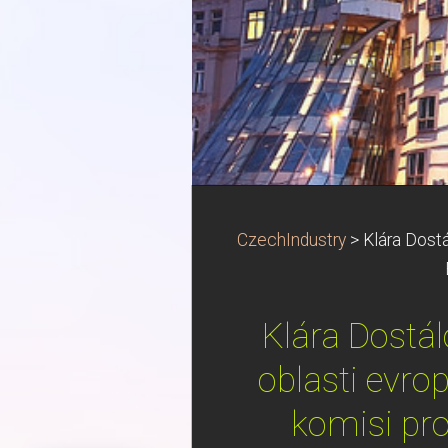
CzechIndustry
>
Klára Dostá
Klára Dostál
oblasti evr
komisi pr