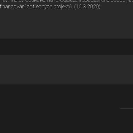
navrhne Evropské komisi prodloužení současného období, a
financování potřebných projektů. (16.3.2020)