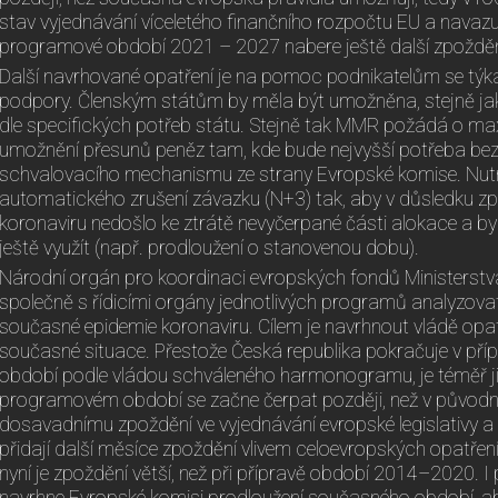
stav vyjednávání víceletého finančního rozpočtu EU a navazují
programové období 2021 – 2027 nabere ještě další zpožděn
Další navrhované opatření je na pomoc podnikatelům se týká 
podpory. Členským státům by měla být umožněna, stejně ja
dle specifických potřeb státu. Stejně tak MMR požádá o maximá
umožnění přesunů peněz tam, kde bude nejvyšší potřeba bez
schvalovacího mechanismu ze strany Evropské komise. Nutné
automatického zrušení závazku (N+3) tak, aby v důsledku zpo
koronaviru nedošlo ke ztrátě nevyčerpané části alokace a b
ještě využít (např. prodloužení o stanovenou dobu).
Národní orgán pro koordinaci evropských fondů Ministerstva 
společně s řídicími orgány jednotlivých programů analyzova
současné epidemie koronaviru. Cílem je navrhnout vládě opat
současné situace. Přestože Česká republika pokračuje v pří
období podle vládou schváleného harmonogramu, je téměř jis
programovém období se začne čerpat později, než v původ
dosavadnímu zpoždění ve vyjednávání evropské legislativy 
přidají další měsíce zpoždění vlivem celoevropských opatření
nyní je zpoždění větší, než při přípravě období 2014–2020. I