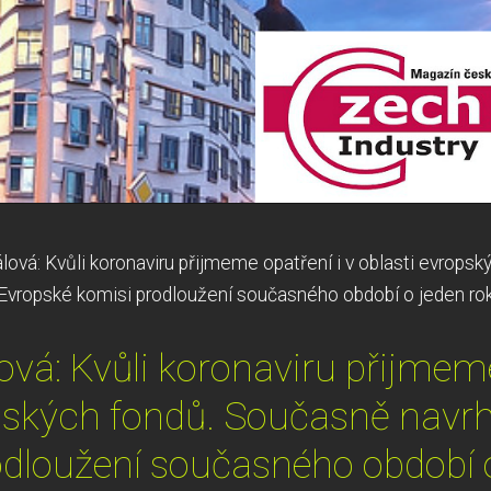
lová: Kvůli koronaviru přijmeme opatření i v oblasti evrops
Evropské komisi prodloužení současného období o jeden ro
ová: Kvůli koronaviru přijmeme
opských fondů. Současně navr
odloužení současného období o