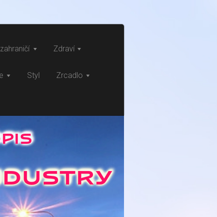
zahraničí
Zdraví
ce
Styl
Zrcadlo