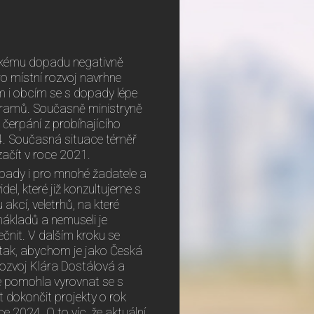
mickému dopadu negativně
ro místní rozvoj navrhne
ům i obcím se s dopady lépe
rogramů. Současně ministryně
čerpání z probíhajícího
4. Současná situace téměř
ačít v roce 2021.
opady i pro mnohé žadatele a
del, které již konzultujeme s
akcí, veletrhů, na které
nákladů a nemuseli je
ečnit. V dalším kroku se
ak, abychom je jako Česká
 rozvoj Klára Dostálová a
ce pomohla vyrovnat se s
dokončit projekty o rok
e 2024. O to víc, že aktuální