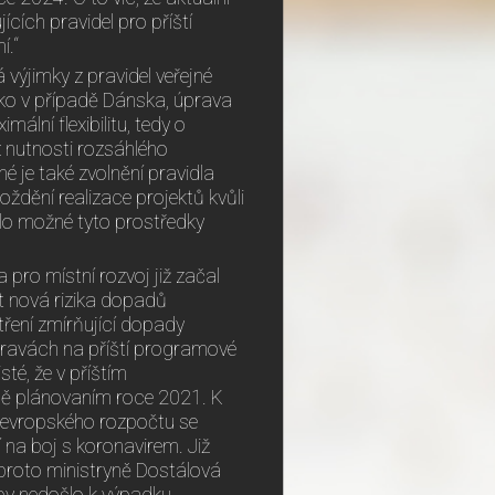
cích pravidel pro příští
í.“
výjimky z pravidel veřejné
ko v případě Dánska, úprava
lní flexibilitu, tedy o
 nutnosti rozsáhlého
 je také zvolnění pravidla
ždění realizace projektů kvůli
ylo možné tyto prostředky
pro místní rozvoj již začal
t nová rizika dopadů
ření zmírňující dopady
pravách na příští programové
té, že v příštím
ně plánovaním roce 2021. K
a evropského rozpočtu se
 na boj s koronavirem. Již
 proto ministryně Dostálová