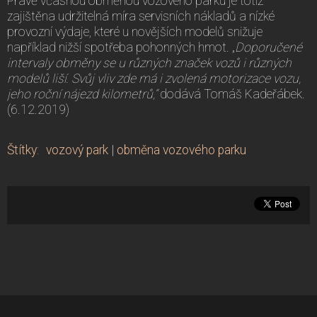
Právě včasnou obměnou vozového parku je totiž
zajištěna udržitelná míra servisních nákladů a nízké
provozní výdaje, které u novějších modelů snižuje
například nižší spotřeba pohonných hmot. „
Doporučené
intervaly obměny se u různých značek vozů i různých
modelů liší. Svůj vliv zde má i zvolená motorizace vozu,
jeho roční
nájezd kilometrů
,“
dodává Tomáš Kadeřábek.
(6.12.2019)
Štítky
:
vozový park
|
obměna vozového parku