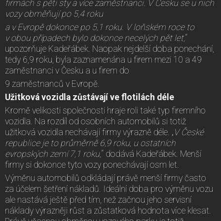
firmách s pěti sty a více zaměstnanci. V Česku se u nich
vozy obměňují po 5,4 roku
a v Evropě dokonce po 5,1 roku. V loňském roce to
v obou případech bylo dokonce necelých pět let,
“
upozorňuje Kadeřábek. Naopak nejdelší doba ponechání,
tedy 6,9 roku, byla zaznamenána u firem mezi 10 a 49
zaměstnanci v Česku a u firem do
9 zaměstnanců v Evropě.
Užitková vozidla zůstávají ve flotilách déle
Kromě velikosti společnosti hraje roli také typ firemního
vozidla. Na rozdíl od osobních automobilů si totiž
užitková vozidla nechávají firmy výrazně déle. „
V České
republice je to průměrně 6,9 roku, u ostatních
evropských zemí 7,1 roku,
“ dodává Kadeřábek. Menší
firmy si dokonce tyto vozy ponechávají osm let.
Výměnu automobilů odkládají právě menší firmy často
za účelem šetření nákladů. Ideální doba pro výměnu vozu
ale nastává ještě před tím, než začnou jeho servisní
náklady výrazněji růst a zůstatková hodnota více klesat.