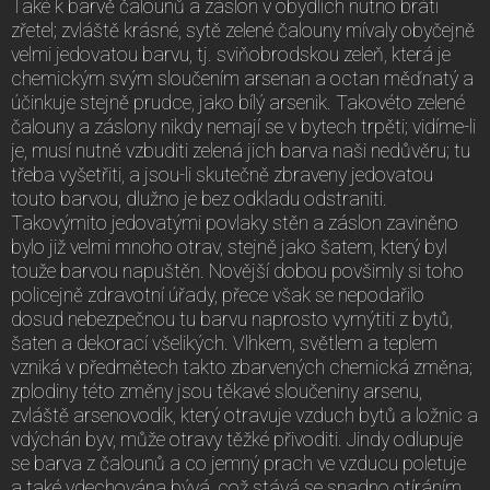
Také k barvě čalounů a záslon v obydlích nutno bráti
zřetel; zvláště krásné, sytě zelené čalouny mívaly obyčejně
velmi jedovatou barvu, tj. sviňobrodskou zeleň, která je
chemickým svým sloučením arsenan a octan měďnatý a
účinkuje stejně prudce, jako bílý arsenik. Takovéto zelené
čalouny a záslony nikdy nemají se v bytech trpěti; vidíme-li
je, musí nutně vzbuditi zelená jich barva naši nedůvěru; tu
třeba vyšetřiti, a jsou-li skutečně zbraveny jedovatou
touto barvou, dlužno je bez odkladu odstraniti.
Takovýmito jedovatými povlaky stěn a záslon zaviněno
bylo již velmi mnoho otrav, stejně jako šatem, který byl
touže barvou napuštěn. Novější dobou povšimly si toho
policejně zdravotní úřady, přece však se nepodařilo
dosud nebezpečnou tu barvu naprosto vymýtiti z bytů,
šaten a dekorací všelikých. Vlhkem, světlem a teplem
vzniká v předmětech takto zbarvených chemická změna;
zplodiny této změny jsou těkavé sloučeniny arsenu,
zvláště arsenovodík, který otravuje vzduch bytů a ložnic a
vdýchán byv, může otravy těžké přivoditi. Jindy odlupuje
se barva z čalounů a co jemný prach ve vzducu poletuje
a také vdechována bývá, což stává se snadno otíráním