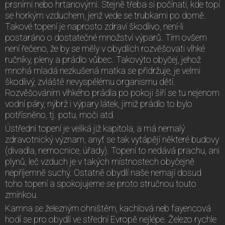
prsními nebo hrtanovými. Stejně třeba si počínati, kde topí
se horkým vzduchem, jenž vede se trubkami po domě.
Takové topení je naprosto zdraví škodlivo, není-li
postaráno o dostatečné množství výparů. Tím ovšem
není řečeno, že by se měly v obydlích rozvěšovati vlhké
ručníky, pleny a prádlo vůbec. Takovýto obyčej, jehož
mnohá mladá nezkušená matka se přidržuje, je velmi
škodlivý, zvláště nevyspělému organismu dětí.
Rozvěšováním vlhkého prádla po pokoji šíří se tu nejenom
vodní páry, nýbrž i výpary látek, jimiž prádlo to bylo
potřísněno, tj. potu, moči atd.
Ústřední topení je veliká již kapitola, a má nemalý
zdravotnický význam, anyť se tak vytápějí některé budovy
(divadla, nemocnice, úřady). Topení to nedává prachu, ani
plynů, leč vzduch je v takých místnostech obyčejně
nepříjemně suchý. Ostatně obydlí naše nemají dosud
toho topení a spokojujeme se proto stručnou touto
zmínkou.
Kamna se železným ohništěm, kachlová neb fayencová
hodí se pro obydlí ve střední Evropě nejlépe. Železo rychle