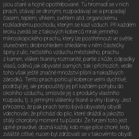
jsou staré a hojně opotřebované. Tu hromadí se v nich
prach, stávají se drsnými, rozpadávají se a propadají
časem, teplem, vlhkem, světlem atd. organickému
rozkladnému pochodu, kterým se kazí vzduch. Při každém
kroku zvedá se z takových koberců mrak jemného
mikroskopického prachu, který lze postřehnouti ve světle
slunečném; drobnohledem shledáme v něm částečky
špíny z ulic, nečistého vzduchu městského, prachu
z kamen, vláken tkaniny rozmanité, partie z kůže, odpadky
vlasů, oděvů jak obyvatel samých, tak i příchozích, vedle
toho však ještě značné množství plísní a nakažlivých
zárodků. Tento prach pohlcují koberce velmi dychtivě,
podržují jej, ale propouštějí jej při každém pohybu do
okolního vzduchu, smísivše jej s produkty vlastního
rozpadu, tj. s jemnými vlákenky tkaně a vlny i barvy. Jest
přirozeno, že pak prach tento bývá obyvately obydlí
vdechován, že přichází do plic, které dráždí a jakožto
stálý chorobný moment tu působí. Že tvrzení toto jest
úplně pravdivé, dozná každý, kdo maje plíce choré, tedy
zvláště citlivé, nucen byl zdržovati se v takovémto obydlí.