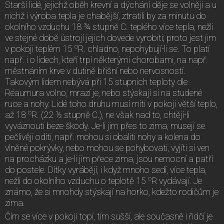
Starší lidé, jejichž oběh krevní a dýchání děje se volněji a u
nichž i výroba tepla je chabější, ztratili by za minutu do
okolního vzduchu 18 ¾ stupně C. teplého více tepla, nežli
ve stejné době ústrojí jejich dovede vyrobiti; proto jest jim
o
v pokoji teplém 15
R. chladno, nepohybují-li se. To platí
např. i o lidech, kteří trpí některými chorobami, na např.
městnáním krve v dutině břišní nebo nervosností.
Takovým lidem nebývá při 15 stupních teploty dle
Réaumura volno, mrazí je, nebo stýskají si na studené
ruce a nohy. Lidé toho druhu musí míti v pokoji větší teplo,
o
až 18
R. (22 ½ stupně C.), ne však nad to, chtějí-li
vyváznouti beze škody. Je-li jim přes to zima, musejí se
pečlivěji odíti, např. mohou si obaliti nohy a kolena do
vlněné pokrývky, nebo mohou se pohybovati, vyjíti si ven
na procházku a je-li jim přece zima, jsou nemocní a patří
do postele. Dítky vyrábějí, i když mnoho sedí, více tepla,
o
nežli do okolního vzduchu o teplotě 15
R vydávají. Je
známo, že si mnohdy stýskají na horko, kdežto rodičům je
zima.
Čím se více v pokoji topí, tím sušší, ale současně i řidčí je