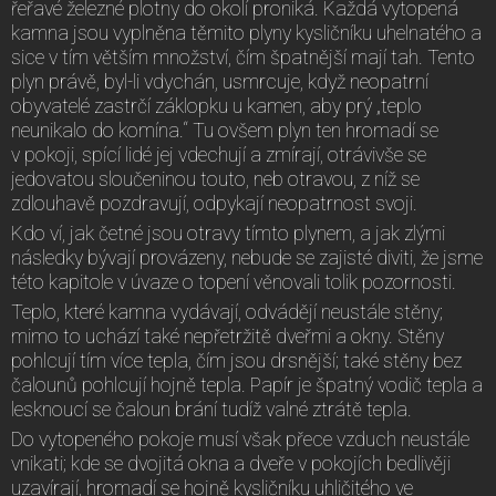
řeřavé železné plotny do okolí proniká. Každá vytopená
kamna jsou vyplněna těmito plyny kysličníku uhelnatého a
sice v tím větším množství, čím špatnější mají tah. Tento
plyn právě, byl-li vdychán, usmrcuje, když neopatrní
obyvatelé zastrčí záklopku u kamen, aby prý „teplo
neunikalo do komína.“ Tu ovšem plyn ten hromadí se
v pokoji, spící lidé jej vdechují a zmírají, otrávivše se
jedovatou sloučeninou touto, neb otravou, z níž se
zdlouhavě pozdravují, odpykají neopatrnost svoji.
Kdo ví, jak četné jsou otravy tímto plynem, a jak zlými
následky bývají provázeny, nebude se zajisté diviti, že jsme
této kapitole v úvaze o topení věnovali tolik pozornosti.
Teplo, které kamna vydávají, odvádějí neustále stěny;
mimo to uchází také nepřetržitě dveřmi a okny. Stěny
pohlcují tím více tepla, čím jsou drsnější; také stěny bez
čalounů pohlcují hojně tepla. Papír je špatný vodič tepla a
lesknoucí se čaloun brání tudíž valné ztrátě tepla.
Do vytopeného pokoje musí však přece vzduch neustále
vnikati; kde se dvojitá okna a dveře v pokojích bedlivěji
uzavírají, hromadí se hojně kysličníku uhličitého ve