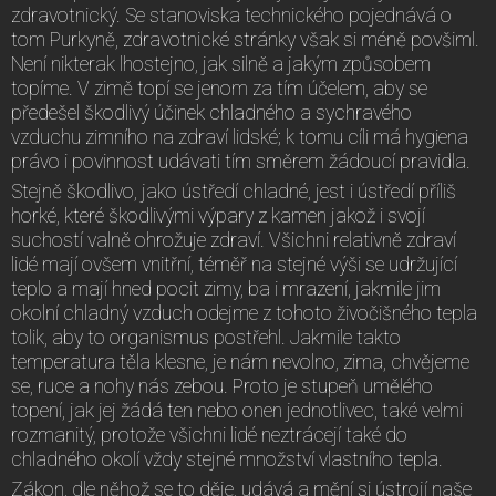
zdravotnický. Se stanoviska technického pojednává o
tom Purkyně, zdravotnické stránky však si méně povšiml.
Není nikterak lhostejno, jak silně a jakým způsobem
topíme. V zimě topí se jenom za tím účelem, aby se
předešel škodlivý účinek chladného a sychravého
vzduchu zimního na zdraví lidské; k tomu cíli má hygiena
právo i povinnost udávati tím směrem žádoucí pravidla.
Stejně škodlivo, jako ústředí chladné, jest i ústředí příliš
horké, které škodlivými výpary z kamen jakož i svojí
suchostí valně ohrožuje zdraví. Všichni relativně zdraví
lidé mají ovšem vnitřní, téměř na stejné výši se udržující
teplo a mají hned pocit zimy, ba i mrazení, jakmile jim
okolní chladný vzduch odejme z tohoto živočišného tepla
tolik, aby to organismus postřehl. Jakmile takto
temperatura těla klesne, je nám nevolno, zima, chvějeme
se, ruce a nohy nás zebou. Proto je stupeň umělého
topení, jak jej žádá ten nebo onen jednotlivec, také velmi
rozmanitý, protože všichni lidé neztrácejí také do
chladného okolí vždy stejné množství vlastního tepla.
Zákon, dle něhož se to děje, udává a mění si ústrojí naše