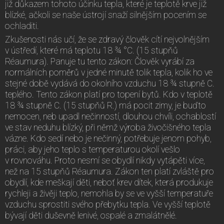
již důkazem tohoto účinku tepla, které je teplotě krve již
blízké, ačkoli se naše ústrojí snaží silnějším pocením se
ochladiti.
Zkušenosti nás učí, že se zdravý člověk cítí nejvolnějším
v ústředí, které má teplotu 18 ¾ °C. (15 stupňů
Réaumura). Panuje tu tento zákon: Člověk vyrábí za
normálních poměrů v jedné minutě tolik tepla, kolik ho ve
stejné době vydává do okolního vzduchu 18 ¾ stupně C.
teplého. Tento zákon platí pro topení bytů. Kdo v teplotě
18 ¾ stupně C. (15 stupňů R.) má pocit zimy, je buďto
nemocen, neb upadl nečinností, dlouhou chvíli, ochablostí
ve stav neduhu blízký, při němž výroba živočišného tepla
vázne. Kdo sedí nebo je nečinný, potřebuje jenom pohyb,
práci, aby jeho teplo s temperaturou okolí vešlo
v rovnováhu. Proto nesmí se obydlí nikdy vytápěti více,
než na 15 stupňů Réaumura. Zákon ten platí zvláště pro
obydlí, kde meškají děti, neboť krev dítek, která produkuje
rychleji a živěji teplo, nemohla by se ve vyšší temperatuře
vzduchu sprostiti svého přebytku tepla. Ve vyšší teplotě
bývají děti duševně lenivé, ospalé a zmalátnělé.