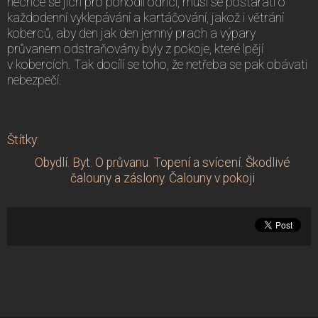
nechce se jich pro pohodlí odříci, musí se postarati o
každodenní vyklepávání a kartáčování, jakož i větrání
koberců, aby den jak den jemný prach a výpary
průvanem odstraňovány byly z pokoje, které lpějí
v kobercích. Tak docílí se toho, že netřeba se pak obávati
nebezpečí.
Štítky
:
Obydlí. Byt. O průvanu. Topení a svícení. Škodlivé
čalouny a záslony. Čalouny v pokoji