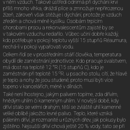
v něm vzduch. Takové ústředí odnímá při dýchání krvi
příliš mnoho vlhka, dráždí plíce a zmnožuje nepřirozenou
žízeň, zároveň však stěžuje i dýchání, protože je vzduch
zředěn a chová méně kyslíku. Osobám trpícím
chorobami prsou a rekonvalescentům zajisté by se
v takovém vzduchu nedařilo. Vůbec učiní dobře každý,
kdo potřebuje v pokoji teplotu vyšší 15 stupňů Réaumura,
nechá-li v pokoji vypařovati vodu.
Celkem řídí se v prostředním stáří člověka, temperatura
obydlí dle zaměstnání jednotlivce. Kdo pracuje svalstvem,
má dost na teplotě 12 °R (15 stupňů C), kdo je
o
zaměstnán při teplotě 15
R. u psacího stolu, cítí, že hlavě
je teplo a nohy že jsou studené; proto musí býti více
topeno v kancelářích, méně v dílnách.
Také není lhostejno, jakým palivem topíme, zda dřívím,
hnědým uhlím či kamenným uhlím. V novější době, kdy
dříví stalo se velmi drahým, těší se zvláště uhlí kamenné
veliké oblibě jakožto levné palivo. Teplo, které vzniká
pálením dříví, je rozmanité u různých dřev, jak pokusy bylo
zjištěno. Nejsušší dříví chová ještě 20 % vody; tato se při