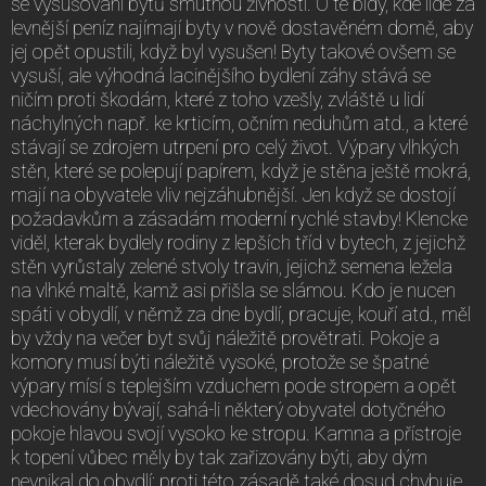
se vysušování bytů smutnou živností. Ó té bídy, kde lidé za
levnější peníz najímají byty v nově dostavěném domě, aby
jej opět opustili, když byl vysušen! Byty takové ovšem se
vysuší, ale výhodná lacinějšího bydlení záhy stává se
ničím proti škodám, které z toho vzešly, zvláště u lidí
náchylných např. ke krticím, očním neduhům atd., a které
stávají se zdrojem utrpení pro celý život. Výpary vlhkých
stěn, které se polepují papírem, když je stěna ještě mokrá,
mají na obyvatele vliv nejzáhubnější. Jen když se dostojí
požadavkům a zásadám moderní rychlé stavby! Klencke
viděl, kterak bydlely rodiny z lepších tříd v bytech, z jejichž
stěn vyrůstaly zelené stvoly travin, jejichž semena ležela
na vlhké maltě, kamž asi přišla se slámou. Kdo je nucen
spáti v obydlí, v němž za dne bydlí, pracuje, kouří atd., měl
by vždy na večer byt svůj náležitě provětrati. Pokoje a
komory musí býti náležitě vysoké, protože se špatné
výpary mísí s teplejším vzduchem pode stropem a opět
vdechovány bývají, sahá-li některý obyvatel dotyčného
pokoje hlavou svojí vysoko ke stropu. Kamna a přístroje
k topení vůbec měly by tak zařizovány býti, aby dým
nevnikal do obydlí; proti této zásadě také dosud chybuje