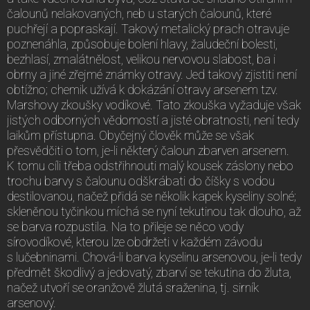
čalounů nelakovaných, neb u starých čalounů, které
puchřejí a popraskají. Takový metalický prach otravuje
poznenáhla, způsobuje bolení hlavy, žaludeční bolesti,
bezhlasí, zmalátnělost, velikou nervovou slabost, ba i
obrny a jiné zřejmé známky otravy. Jed takový zjistiti není
obtížno; chemik užívá k dokázání otravy arsenem tzv.
Marshovy zkoušky vodíkové. Tato zkouška vyžaduje však
jistých odborných vědomostí a jisté obratnosti, není tedy
laikům přístupna. Obyčejný člověk může se však
přesvědčiti o tom, je-li některý čaloun zbarven arsenem.
K tomu cíli třeba odstřihnouti malý kousek záslony nebo
trochu barvy s čalounu odškrábati do číšky s vodou
destilovanou, načež přidá se několik kapek kyseliny solné;
skleněnou tyčinkou míchá se nyní tekutinou tak dlouho, až
se barva rozpustila. Na to přileje se něco vody
sírovodíkové, kterou lze obdržeti v každém závodu
s lučebninami. Chová-li barva kyselinu arsenovou, je-li tedy
předmět škodlivý a jedovatý, zbarví se tekutina do žluta,
načež utvoří se oranžově žlutá sraženina, tj. sirník
arsenový.