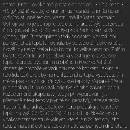
o
samo. Krev člověka má prostřední teplotu 37
C, nebo 30
o
R. (přibližně vzato); organismus nesnáší ani nižšího ani
vyššího stupně teploty vlastní, má-li zůstati normální.
Ústrojí samo je schopno teplotu na určité výši udržovati
čili regulovati teplo. To se děje prostřednictvím kůže
výpary jejími (transspirací) tedy pocením. Ve vzduchu
pokoje, jehož teplota rovnala by se teplotě lidského těla,
člověk by nevydržel a bylo by mu to velice nevolno. Zničilo
by v takovémto ústředí člověka vlastní jeho živočišné
teplo, které se dýcháním a oběhem krve nepřetržitě
dosazuje, protože ve vzduchu stejně horkém, jakým je
tělo lidské, člověk by nemohl žádného tepla vydávati, tím
méně pak zbaviti se přebytku své teploty. Výpary kůže a
plic ochlazují tělo na základě fysikálního zákona, že při
každé změně skupenství, tedy i při vypařování (tj.
přeměně z tekutého v plynné skupenství), váže se teplo.
Touto funkcí udržuje se krev, která produkuje neustále
o
o
teplo, na výši 37
C. (30
R). Proto cítí se člověk jenom
v takové temperatuře volným, která je nižší teploty jeho
těla. Zmalátnělost a skleslost naše za parných dnů léta je