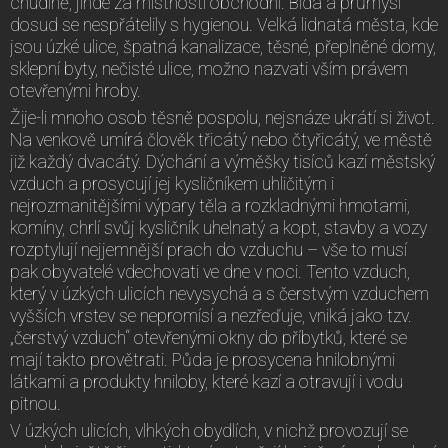
chudině, jinde za místnosti obchodní. Bída a průmysl
dosud se nespřátelily s hygienou. Velká lidnatá města, kde
jsou úzké ulice, špatná kanalizace, těsné, přeplněné domy,
sklepní byty, nečisté ulice, možno nazvati vším právem
otevřenými hroby.
Žije-li mnoho osob těsně pospolu, nejsnáze ukrátí si život.
Na venkově umírá člověk třicátý nebo čtyřicátý, ve městě
již každý dvacátý. Dýchání a výměšky tisíců kazí městský
vzduch a prosycují jej kysličníkem uhličitým i
nejrozmanitějšími výpary těla a rozkladnými hmotami,
komíny, chrlí svůj kysličník uhelnatý a kopt, stavby a vozy
rozptylují nejjemnější prach do vzduchu – vše to musí
pak obyvatelé vdechovati ve dne v noci. Tento vzduch,
který v úzkých ulicích nevysychá a s čerstvým vzduchem
vyšších vrstev se nepromísí a nezřeďuje, vniká jako tzv.
„čerstvý vzduch“ otevřenými okny do příbytků, které se
mají takto provětrati. Půda je prosycena hnilobnými
látkami a produkty hniloby, které kazí a otravují i vodu
pitnou.
V úzkých ulicích, vlhkých obydlích, v nichž provozují se