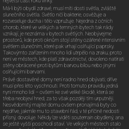
největší část roku vlhky.
Má-li býti obydlí zdravé, musí míti dosti světla, zvláště
slunečního světla. Světlo ničí bakterie, osvěžuje a
rozveseluje ducha i tělo vzpružuje. Nejedna z očních
chorob, které ve velikých a temných bytech tak rády
vznikají, je neznáma v bytech světlých. Neobývejme
prostorů, kde proti oknům stojí stěny ozářené intensivním
světlem slunečním, které pak vrhají oslňující paprsky.
Takovýmto zařízením mnoho lidí utrpělo na zraku; proto
není ve městech, kde platí zdravotnictví, dovoleno natírati
stěny obrácené proti bytům barvou bílou nebo jinými
oslňujícími barvami.
Právě dostavěné domy není radno hned obývati; dříve
musí přes léto vyschnouti. Proti tomuto pravidlu jedná
nyní mnoho lidí – ovšem ke své veliké škodě, která se
třeba neobjeví hned, za to však později tím urputněji.
Nesvědomitý majitel domu ovšem pronajímá byty co
nejdříve, jakmile mu to stavební řád, v té příčině nedosti
přísný, dovoluje. Někdy lze viděti souterrain obydlený, ana
se ještě vyšší poschodí staví. Ve velkých městech stalo