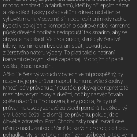
mnoho architektů a fabrikantů, kteří by při lepším názoru
a zásadách fysiky požadavkům zdravotnictví lehce
vyhověti mohli. V severnějším podnebí není nikdy radno
bydleti v pokojích a komorách o sádrové nebo kamenné
půdě; dřevěná podlaha nedopouští tak snadno, aby se
obyvatel nachladil. Ve prostorech, které byly čerstvě
bíleny, nesmíme ani bydleti, ani spáti, pokud jdou
z čerstvého nátěru výpary. To platí také o natírání
barvami olejovými, které zapáchají. V obojím případě
vzešla již onemocnění.
Ačkoli je čerstvý vzduch v bytech velmi prospěšný, by
nezbytný, je prý průvan naproti tomu nejvýše škodlivý.
Mnozí lidé v průvanu žijí neustále, pobývajíce nepřetržitě
mezi otevřenými okny a dveřmi, což by nasvědčovalo
spíše názorům Thomayera, který popírá, že by měl
průvan na osoby zdravé za všech poměrů tak škodlivý
vliv. Učenci čeští i cizí smějí se průvanu, pokud jde o
člověka zdravého. Prof. Chodounský např. zvrátil celé
učení o nastuzení co příčině tolikerých chorob, co holou
pohádku. My jsme toho mínění, že musí běžeti o tělo velmi