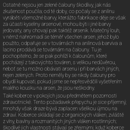
Ostatně nejsou jen zelené čalouny škodlivy, jak nás
zkušenost poučila; od té doby, co počaly se z anilinu
vyráběti všemožné barvy, kterážto fabrikace děje se však
za účasti kyseliny arsenové, mohou býti i jiné barvy
jedovaty, any chovají pak taktéž arsenik. Matečný louh,
v němž nahromadí se téměř všechen arsen, jehož bylo
použito, odpařuje se v továrnách na anilinová barviva a
lacino prodává se továrnám na čalouny. Tu je
pochopitelno, že se pak pohlíží k čalounům, které
pocházejí z takovýchto továren, s velikou nedůvěrou,
neboť se tu možno obávati arsenu i při barvách jiných,
nejen zelených. Proto neměly by se nikdy čalouny pro
obydlí kupovati, pokud jsme se nepřesvědčili vyšetřením
malého kousku na arsen, že jsou neškodny.
Také koberce v pokojích jsou předmětem pozornosti
zdravotnické. Tento požadavek přepychu je sice příjemný,
mnohdy však draze bývá zaplacen všelikou újmou na
zdraví. Koberce skládají se z organických vláken, zvláště
z vlny, bavlny a rozmanitých jiných vláken rostlinných;
škodlivé jich vlastnosti stávají se zřejmými, když koberce