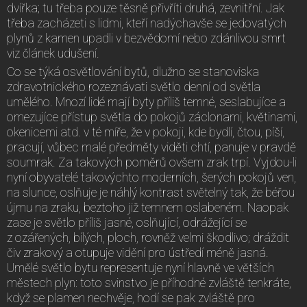
dvířka; tu třeba pouze těsně přivříti druhá, zevnitřní. Jak
třeba zacházeti s lidmi, kteří nadýchavše se jedovatých
plynů z kamen upadli v bezvědomí nebo zdánlivou smrt
viz článek udušení.
Co se týká osvětlování bytů, dlužno se stanoviska
zdravotnického rozeznávati světlo denní od světla
umělého. Mnozí lidé mají byty příliš temné, seslabujíce a
omezujíce přístup světla do pokojů záclonami, květinami,
okenicemi atd. v té míře, že v pokoji, kde bydlí, čtou, píší,
pracují, vůbec malé předměty viděti chtí, panuje v pravdě
soumrak. Za takových poměrů ovšem zrak trpí. Vyjdou-li
nyní obyvatelé takovýchto moderních, šerých pokojů ven,
na slunce, oslňuje je náhlý kontrast světelný tak, že béřou
újmu na zraku, beztoho již temnem oslabeném. Naopak
zase je světlo příliš jasné, oslňující, odrážející se
z ozářených, bílých, ploch, rovněž velmi škodlivo; dráždit
čiv zrakový a otupuje vidění pro ústředí méně jasná.
Umělé světlo bytu representuje nyní hlavně ve větších
městech plyn: toto svinstvo je příhodné zvláště tenkráte,
když se plamen nechvěje, hodí se pak zvláště pro