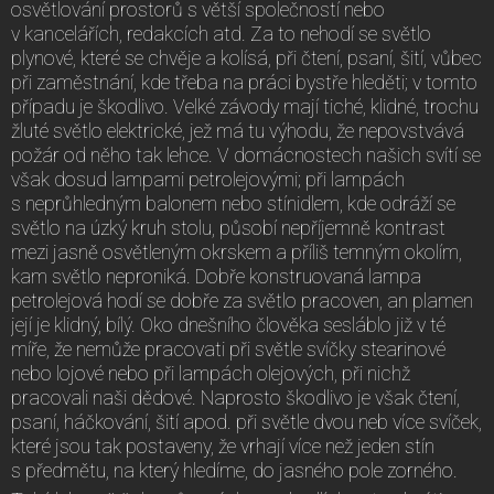
osvětlování prostorů s větší společností nebo
v kancelářích, redakcích atd. Za to nehodí se světlo
plynové, které se chvěje a kolísá, při čtení, psaní, šití, vůbec
při zaměstnání, kde třeba na práci bystře hleděti; v tomto
případu je škodlivo. Velké závody mají tiché, klidné, trochu
žluté světlo elektrické, jež má tu výhodu, že nepovstvává
požár od něho tak lehce. V domácnostech našich svítí se
však dosud lampami petrolejovými; při lampách
s neprůhledným balonem nebo stínidlem, kde odráží se
světlo na úzký kruh stolu, působí nepříjemně kontrast
mezi jasně osvětleným okrskem a příliš temným okolím,
kam světlo neproniká. Dobře konstruovaná lampa
petrolejová hodí se dobře za světlo pracoven, an plamen
její je klidný, bílý. Oko dnešního člověka sesláblo již v té
míře, že nemůže pracovati při světle svíčky stearinové
nebo lojové nebo při lampách olejových, při nichž
pracovali naši dědové. Naprosto škodlivo je však čtení,
psaní, háčkování, šití apod. při světle dvou neb více svíček,
které jsou tak postaveny, že vrhají více než jeden stín
s předmětu, na který hledíme, do jasného pole zorného.