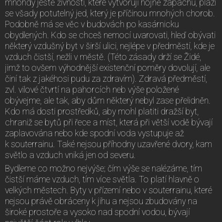
mnohdy ještě živnosti, které vytvořují hojně zápachu, plazí
se všady potutelný jed, který je příčinou mnohých chorob.
Podobně má se věc v budovách po kasárnicku
obydlených. Kdo se chceš nemocí uvarovati, hleď obývati
některý vzdušný byt v širší ulici, nejlépe v předměstí, kde je
vzduch čistší, nežli v městě. (Této zásady drží se Židé,
jimž to ovšem výhodnější existenční poměry dovolují, ale
činí tak z jakéhosi pudu za zdravím). Zdravá předměstí,
zvl. vilové čtvrtí na pahorcích neb výše položené
obývejme, ale tak, aby dům některý nebyl zase přelidněn.
Kdo má dosti prostředků, aby mohl platiti dražší byt,
chraniž se bytů při řece a míst, která při větší vodě bývají
zaplavována nebo kde spodní voda vystupuje až
k souterrainu. Také nejsou příhodny uzavřené dvory, kam
světlo a vzduch vniká jen od severu.
Bydleme co možno nejvýše; čím výše se nalézáme, tím
čistší máme vzduch, tím více světla. To platí hlavně o
velkých městech. Byty v přízemí nebo v souterrainu, které
nejsou právě obráceny k jihu a nejsou zbudovány na
široké prostoře a vysoko nad spodní vodou, bývají