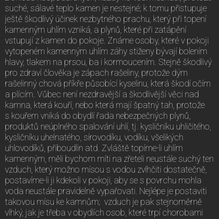
suché, sálavé teplo kamen je nestejné; k tomu přistupuje
ještě škodlivý účinek nezbytného prachu, který při topení
kamenným uhlím vzniká, a plynů, které při zatápění
vstupují z kamen do pokoje. Známe osoby, které v pokoji
vytopeném kamenným uhlím záhy stiženy bývají bolením
hlavy, tlakem na prsou, ba i kormoucením. Stejně škodlivý
pro zdraví člověka je zápach rašeliny, protože dým
rašelinný chová příkře působící kyselinu, která škodí očím
a plícím. Vůbec není nezdravější a škodlivější věci nad
kamna, která kouří, nebo která mají špatný tah, protože
s kouřem vniká do obydlí řada nebezpečných plynů,
produktů neúplného spalování uhlí, tj. kysličníku uhličitého,
kysličníku uhelnatého, sírovodíku, vodíku, všelikých
uhlovodíků, přiboudlin atd. Zvláště topíme-li uhlím
kamenným, měli bychom míti na zřeteli neustále suchý ten
vzduch, který možno mísou s vodou zvlhčiti dostatečně,
postavíme-li ji kdekoli v pokoji, aby se s povrchu mohla
voda neustále pravidelně vypařovati. Nejlépe je postaviti
takovou mísu ke kamnům; vzduch je pak stejnoměrně
vlhký, jak je třeba v obydlích osob, které trpí chorobami