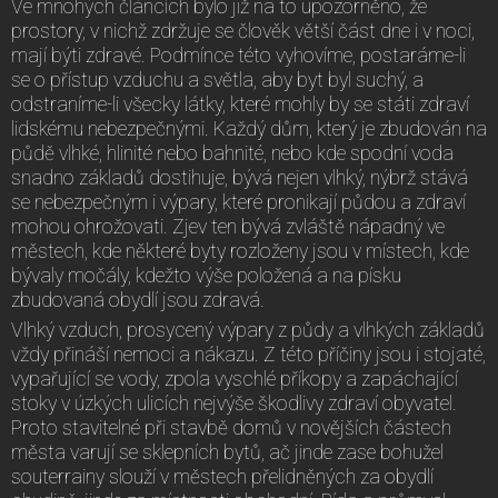
Ve mnohých článcích bylo již na to upozorněno, že
prostory, v nichž zdržuje se člověk větší část dne i v noci,
mají býti zdravé. Podmínce této vyhovíme, postaráme-li
se o přístup vzduchu a světla, aby byt byl suchý, a
odstraníme-li všecky látky, které mohly by se státi zdraví
lidskému nebezpečnými. Každý dům, který je zbudován na
půdě vlhké, hlinité nebo bahnité, nebo kde spodní voda
snadno základů dostihuje, bývá nejen vlhký, nýbrž stává
se nebezpečným i výpary, které pronikají půdou a zdraví
mohou ohrožovati. Zjev ten bývá zvláště nápadný ve
městech, kde některé byty rozloženy jsou v místech, kde
bývaly močály, kdežto výše položená a na písku
zbudovaná obydlí jsou zdravá.
Vlhký vzduch, prosycený výpary z půdy a vlhkých základů
vždy přináší nemoci a nákazu. Z této příčiny jsou i stojaté,
vypařující se vody, zpola vyschlé příkopy a zapáchající
stoky v úzkých ulicích nejvýše škodlivy zdraví obyvatel.
Proto stavitelné při stavbě domů v novějších částech
města varují se sklepních bytů, ač jinde zase bohužel
souterrainy slouží v městech přelidněných za obydlí