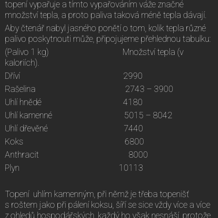
topení vypařuje a tímto vypařováním váže značné
množství tepla, a proto paliva taková méně tepla dávají.
Aby čtenář nabyl jasného ponětí o tom, kolik tepla různé
palivo poskytnouti může, připojujeme přehlednou tabulku:
(Palivo 1 kg) Množství tepla (v
kaloriích).
Dříví 2990
Rašelina 2743 – 3900
Uhlí hnědé 4180
Uhlí kamenné 5015 – 8042
Uhlí dřevěné 7440
Koks 6800
Anthracit 8000
Plyn 10113
Topení uhlím kamenným, při němž je třeba topenišť
s roštem jako při pálení koksu, šíří se sice vždy více a více
z ohledů hospodářských, každý ho však nesnáší, protože