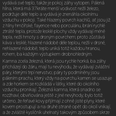
vydává své teplo, takže je pokoj záhy vytopen. Pálená
hlína, která má 37kráte menší vodivost nežli železo,
podržuje déle teplo a vydává je znenáhla okolnímu
vzduchu v pokoji. Také hlazený povrch kachlů, ať jsou již
z hlíny hrnčířské, fayence nebo porculánu, brání rychlé
ztrátě tepla, protože lesklé plochy vždy vydávají méně
tepla, nežli hmoty s drsným povrchem; proto zůstává
káva v lesklé, hlazené nádobě déle teplou, nežli v drsné,
nehlazené nádobě; teplo uniká totiž každou hranou,
rohem, ba každým výstupkem drobnohledným.
Kamna zcela železná, která jsou rychle horká, ba záhy
přicházejí do žáru, mají tu nevýhodu, že vydávají zvláštní
páry, kterými trpí nervstvo; páry ty podmíněny jsou
pálením prachu, který vždy na povrchu kamen se usazuje
a zde horkem se rozkládá v látky, které do okolního
vzduchu pronikají. Železná kamna, která snadno se
rozžhaví, obviňována ještě z jiné nevýhody; bylo totiž
určeno, že řeřavé kovy přijímají z ohně jisté plyny, které
kovem prostupují a na druhé straně opět do okolí vnikají,
a že zvláště kysličník uhelnatý takovým způsobem skrze