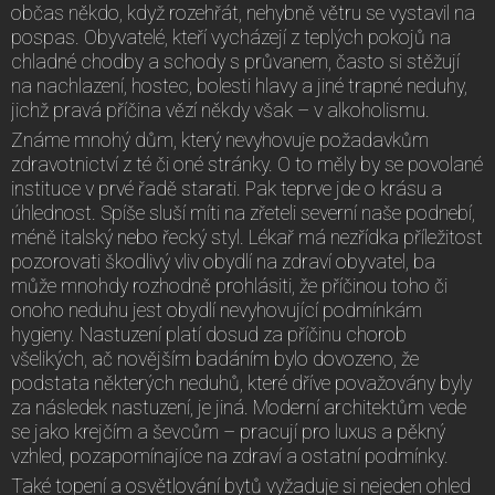
občas někdo, když rozehřát, nehybně větru se vystavil na
pospas. Obyvatelé, kteří vycházejí z teplých pokojů na
chladné chodby a schody s průvanem, často si stěžují
na nachlazení, hostec, bolesti hlavy a jiné trapné neduhy,
jichž pravá příčina vězí někdy však – v alkoholismu.
Známe mnohý dům, který nevyhovuje požadavkům
zdravotnictví z té či oné stránky. O to měly by se povolané
instituce v prvé řadě starati. Pak teprve jde o krásu a
úhlednost. Spíše sluší míti na zřeteli severní naše podnebí,
méně italský nebo řecký styl. Lékař má nezřídka příležitost
pozorovati škodlivý vliv obydlí na zdraví obyvatel, ba
může mnohdy rozhodně prohlásiti, že příčinou toho či
onoho neduhu jest obydlí nevyhovující podmínkám
hygieny. Nastuzení platí dosud za příčinu chorob
všelikých, ač novějším badáním bylo dovozeno, že
podstata některých neduhů, které dříve považovány byly
za následek nastuzení, je jiná. Moderní architektům vede
se jako krejčím a ševcům – pracují pro luxus a pěkný
vzhled, pozapomínajíce na zdraví a ostatní podmínky.
Také topení a osvětlování bytů vyžaduje si nejeden ohled