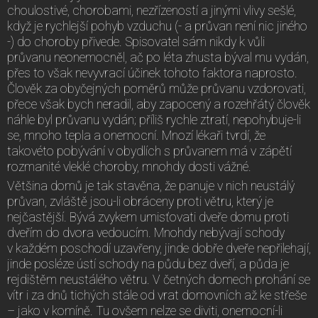
choulostivé, chorobami, nezřízeností a jinými vlivy sešlé,
když je rychlejší pohyb vzduchu (- a průvan není nic jiného
-) do choroby přivede. Spisovatel sám nikdy k vůli
průvanu neonemocněl, ač po léta zhusta býval mu vydán,
přes to však nevyvrací účinek tohoto faktora naprosto.
Člověk za obyčejných poměrů může průvanu vzdorovati,
přece však bych neradil, aby zapocený a rozehřátý člověk
náhle byl průvanu vydán; příliš rychle ztratí, nepohybuje-li
se, mnoho tepla a onemocní. Mnozí lékaři tvrdí, že
takovéto pobývání v obydlích s průvanem má v zápětí
rozmanité vleklé choroby, mnohdy dosti vážné.
Většina domů je tak stavěna, že panuje v nich neustálý
průvan, zvláště jsou-li obráceny proti větru, který je
nejčastější. Bývá zvykem umisťovati dveře domu proti
dveřím do dvora vedoucím. Mnohdy nebývají schody
v každém poschodí uzavřeny, jinde dobře dveře nepřilehají,
jinde posléze ústí schody na půdu bez dveří, a půda je
rejdištěm neustálého větru. V četných domech prohání se
vítr i za dnů tichých stále od vrat domovních až ke střeše
– jako v komíně. Tu ovšem nelze se diviti, onemocní-li