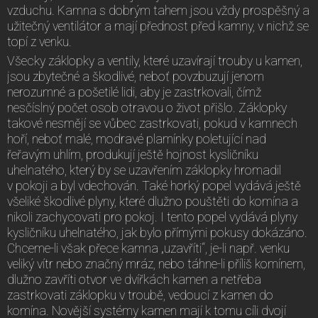
vzduchu. Kamna s dobrým tahem jsou vždy prospěšný a
užitečný ventilátor a mají přednost před kamny, v nichž se
topí z venku.
Všecky záklopky a ventily, které uzavírají trouby u kamen,
jsou zbytečné a škodlivé, neboť povzbuzují jenom
nerozumné a pošetilé lidi, aby je zastrkovali, čímž
nesčíslný počet osob otravou o život přišlo. Záklopky
takové nesmějí se vůbec zastrkovati, pokud v kamnech
hoří, neboť malé, modravé plamínky poletující nad
řeřavým uhlím, produkují ještě hojnost kysličníku
uhelnatého, který by se uzavřením záklopky hromadil
v pokoji a byl vdechován. Také horký popel vydává ještě
všeliké škodlivé plyny, které dlužno pouštěti do komína a
nikoli zachycovati pro pokoj. I tento popel vydává plyny
kysličníku uhelnatého, jak bylo přímými pokusy dokázáno.
Chceme-li však přece kamna „uzavříti“, je-li např. venku
veliký vítr nebo značný mráz, nebo táhne-li příliš komínem,
dlužno zavříti otvor ve dvířkách kamen a netřeba
zastrkovati záklopku v troubě, vedoucí z kamen do
komína. Novější systémy kamen mají k tomu cíli dvojí