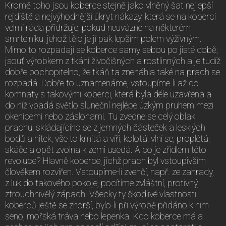
Kromě toho jsou koberce stejně jako vlněný šat nejlepší
rejdiště a nejvýhodnější úkryt nákazy, která se na koberci
velmi ráda přidržuje, pokud neuvázne na některém
smrtelníku, jehož tělo je jí pak lepším polem výživným.
Mimo to rozpadají se koberce samy sebou po jisté době;
jsouť výrobkem z tkání živočišných a rostlinných a je tudíž
dobře pochopitelno, že tkáň ta znenáhla také na prach se
rozpadá. Dobře to uznamenáme, vstoupíme-li až do
komnaty s takovými koberci, která byla déle uzavřena a
do níž vpadá světlo sluneční nejlépe úzkým pruhem mezi
okenicemi nebo záslonami. Tu zvedne se celý oblak
prachu, skládajícího se z jemných částeček a lesklých
bodů a nitek, vše to kmitá a víří, kolotá, vlní se, proplétá,
skáče a opět zvolna k zemi usedá. A co je zřídlem této
revoluce? Hlavně koberce, jichž prach byl vstoupivším
člověkem rozvířen. Vstoupíme-li zvenčí, např. ze zahrady,
z luk do takového pokoje, pocítíme zvláštní, protivný,
ztrouchnivělý zápach. Všecky ty škodlivé vlastnosti
koberců ještě se zhorší, bylo-li při výrobě přidáno k nim
seno, mořská tráva nebo lepenka. Kdo koberce má a