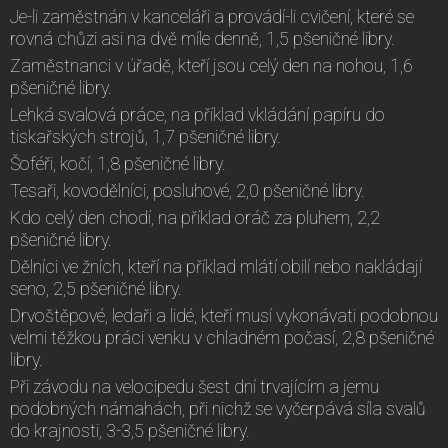
Je-li zaměstnán v kanceláři a provádí-li cvičení, které se
rovná chůzi asi na dvě míle denně, 1,5 pšeničné libry.
Zaměstnanci v úřadě, kteří jsou celý den na nohou, 1,6
pšeničné libry.
Lehká svalová práce, na příklad vkládání papíru do
tiskařských strojů, 1,7 pšeničné libry.
Šoféři, kočí, 1,8 pšeničné libry.
Tesaři, kovodělníci, posluhové, 2,0 pšeničné libry.
Kdo celý den chodí, na příklad oráč za pluhem, 2,2
pšeničné libry.
Dělníci ve žních, kteří na příklad mlátí obilí nebo nakládají
seno, 2,5 pšeničné libry.
Drvoštěpové, ledaři a lidé, kteří musí vykonávati podobnou
velmi těžkou práci venku v chladném počasí, 2,8 pšeničné
libry.
Při závodu na velocipedu šest dní trvajícím a jemu
podobných námahách, při nichž se vyčerpává síla svalů
do krajnosti, 3-3,5 pšeničné libry.