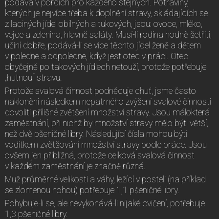
podává v porcích pro každého stejných. Potraviny,
kterých je nejvíce třeba k doplnění stravy, skládajících se
z laciných jídel obilných a tukových, jsou: ovoce, mléko,
vejce a zelenina, hlavně saláty. Musí-li rodina hodně šetřiti,
učiní dobře, podává-li se více těchto jídel ženě a dětem
v poledne a odpoledne, když jest otec v práci. Otec
obyčejně po takových jídlech netouží, protože potřebuje
„hutnou“ stravu.
Protože svalová činnost podněcuje chuť, jsme často
nakloněni následkem nepatrného zvýšení svalové činnosti
dovoliti přílišné zvětšení množství stravy. Jsou málokterá
zaměstnání, při nichž by množství stravy mělo býti větší,
než dvě pšeničné libry. Následující čísla mohou býti
vodítkem zvětšování množství stravy podle práce. Jsou
ovšem jen přibližná, protože celková svalová činnost
v každém zaměstnání je značně různá.
Muž průměrné velikosti a váhy, ležící v posteli (na příklad
se zlomenou nohou) potřebuje 1,1 pšeničné libry.
Pohybuje-li se, ale nevykonává-li nijaké cvičení, potřebuje
1,3 pšeničné libry.