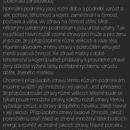
(Dokonalá zdravověda).
Normální podmínky jsou: roční doba a podnebí, vzrůst a
věk, pohlaví, těhotnost a kojení, zaměstnání a činnost,
postava a váha, vliv stravy na činnost střev. Mezi
některými uvedenými podmínkami jsou určité vztahy. Tak
na příklad hlavní rozdíl vzorné stravy pro muže a pro ženu
je pouze, že ji přizpůsobíme různé velikosti a váze těla.
Hlavním důvodem změny stravy v pokročilém věku jest
menší svalová činnost. Ke stravě matky v době
těhotenství a kojení buďtež přidávány k pravidelné stravě
ženy důležité výživné látky, potřebné rychlému vzrůstu
dítěte, živeného matkou.
Chceme-li přizpůsobiti stravu těmto různým podmínkám,
musíme uvážiti i její množství i její jakost. Jest přirozeno,
že přizpůsobování stravy různé velikosti tělesné bude se
týkati pouze množství stravy, kdežto rozdíl stravy, kterou
vyžaduje vzrůst, a stravy dospělého člověka, záleží hlavně
v její jakosti. Přizpůsobení stravy svalové činnosti, jakož i
pokročilému stáří záleží ve změně množství látek budících
energii a rovněž ve změně jakosti stravy, hlavně poměru