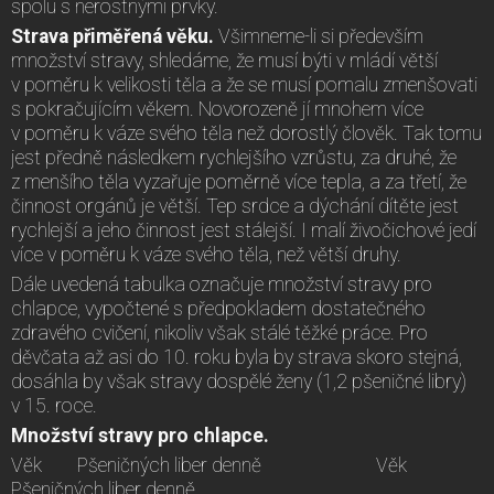
spolu s nerostnými prvky.
Strava přiměřená věku.
Všimneme-li si především
množství stravy, shledáme, že musí býti v mládí větší
v poměru k velikosti těla a že se musí pomalu zmenšovati
s pokračujícím věkem. Novorozeně jí mnohem více
v poměru k váze svého těla než dorostlý člověk. Tak tomu
jest předně následkem rychlejšího vzrůstu, za druhé, že
z menšího těla vyzařuje poměrně více tepla, a za třetí, že
činnost orgánů je větší. Tep srdce a dýchání dítěte jest
rychlejší a jeho činnost jest stálejší. I malí živočichové jedí
více v poměru k váze svého těla, než větší druhy.
Dále uvedená tabulka označuje množství stravy pro
chlapce, vypočtené s předpokladem dostatečného
zdravého cvičení, nikoliv však stálé těžké práce. Pro
děvčata až asi do 10. roku byla by strava skoro stejná,
dosáhla by však stravy dospělé ženy (1,2 pšeničné libry)
v 15. roce.
Množství stravy pro chlapce.
Věk Pšeničných liber denně Věk
Pšeničných liber denně