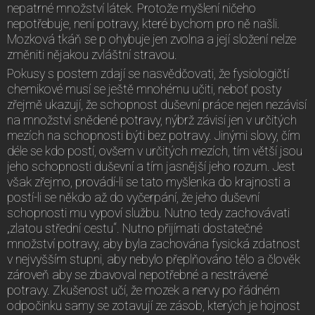
nepatrné množství látek. Protože myšlení ničeho
nepotřebuje, není potravy, které bychom pro ně našli.
Mozková tkáň se p ohybuje jen zvolna a její složení nelze
změniti nějakou zvláštní stravou.
Pokusy s postem zdají se nasvědčovati, že fysiologičtí
chemikové musí se ještě mnohému učiti, neboť posty
zřejmě ukazují, že schopnost duševní práce nejen nezávisí
na množství snědené potravy, nýbrž závisí jen v určitých
mezích na schopnosti býti bez potravy. Jinými slovy, čím
déle se kdo postí, ovšem v určitých mezích, tím větší jsou
jeho schopnosti duševní a tím jasnější jeho rozum. Jest
však zřejmo, provádí-li se tato myšlenka do krajnosti a
postí-li se někdo až do vyčerpání, že jeho duševní
schopnosti mu vypoví službu. Nutno tedy zachovávati
„zlatou střední cestu“. Nutno přijímati dostatečné
množství potravy, aby byla zachována fysická zdatnost
v nejvyšším stupni, aby nebylo přeplňováno tělo a člověk
zároveň aby se zbavoval nepotřebné a nestrávené
potravy. Zkušenost učí, že mozek a nervy po řádném
odpočinku samy se zotavují ze zásob, kterých je hojnost