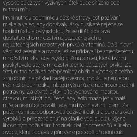
vysoce důležitých výživných látek bude sníženo pod
nutnou míru.
První nutnou podmínkou dětské stravy jest požívání
mléka a vajec, aby dodávaly látky dusíkaté nejlépe se
hodící růstu a byly jistotou, že se dítěti dostává
dostatečného množství nejbezpečnějších a
nejužitečnějších nerostných prvků a vitaminů. Další hlavní
věcí jest zelenina a ovoce, jež se přidávají ke zmenšenému
množství mléka, aby zvyklo dítě na stravu, která by mu
poskytovala stejné množství těchto důležitých prvků. Za
třetí, nutno požívati celopšeničný chléb a výrobky z celého
zrní obilnin, na příklad raději ovesnou mouku a nemletou
rýži, než bílou mouku, mletou rýži a různé nepřirozené obilní
potraviny. Za čtvrté, bylo-li dítě vychováno masitou
stravou, musí býti poučeno, aby jedlo maso jen v malé
míře, a nesmí se dovoliti, aby mu bylo hlavním jídlem. Za
páté, nesmí se podporovati požívání cukru a cukrářských
výrobků a přirozená chuť na sladké věci budiž ukájena
libovolným požíváním hrozinek, datlí, pomerančů a jiného
ovoce, které dodává v přirozené podobě přírodní cukr