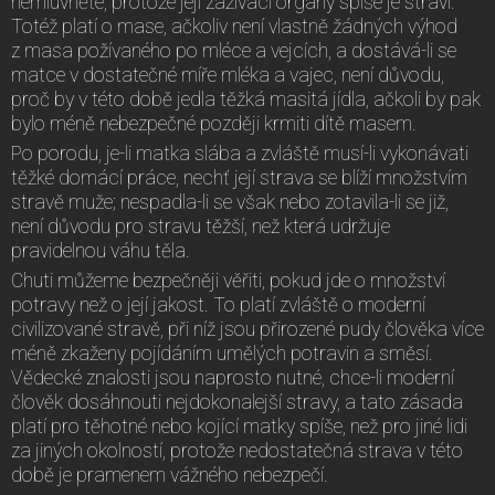
nemluvněte, protože její zažívací orgány spíše je stráví.
Totéž platí o mase, ačkoliv není vlastně žádných výhod
z masa požívaného po mléce a vejcích, a dostává-li se
matce v dostatečné míře mléka a vajec, není důvodu,
proč by v této době jedla těžká masitá jídla, ačkoli by pak
bylo méně nebezpečné později krmiti dítě masem.
Po porodu, je-li matka slába a zvláště musí-li vykonávati
těžké domácí práce, nechť její strava se blíží množstvím
stravě muže; nespadla-li se však nebo zotavila-li se již,
není důvodu pro stravu těžší, než která udržuje
pravidelnou váhu těla.
Chuti můžeme bezpečněji věřiti, pokud jde o množství
potravy než o její jakost. To platí zvláště o moderní
civilizované stravě, při níž jsou přirozené pudy člověka více
méně zkaženy pojídáním umělých potravin a směsí.
Vědecké znalosti jsou naprosto nutné, chce-li moderní
člověk dosáhnouti nejdokonalejší stravy, a tato zásada
platí pro těhotné nebo kojící matky spíše, než pro jiné lidi
za jiných okolností, protože nedostatečná strava v této
době je pramenem vážného nebezpečí.