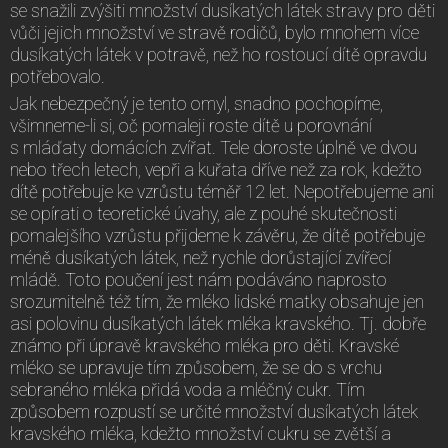
se snažili zvýšiti množství dusíkatých látek stravy pro děti
vůči jejich množství ve stravě rodičů, bylo mnohem více
dusíkatých látek v potravě, než ho rostoucí dítě opravdu
potřebovalo.
Jak nebezpečný je tento omyl, snadno pochopíme,
všimneme-li si, oč pomaleji roste dítě u porovnání
s mláďaty domácích zvířat. Tele doroste úplně ve dvou
nebo třech letech, vepři a kuřata dříve než za rok, kdežto
dítě potřebuje ke vzrůstu téměř 12 let. Nepotřebujeme ani
se opírati o teoretické úvahy, ale z pouhé skutečnosti
pomalejšího vzrůstu přijdeme k závěru, že dítě potřebuje
méně dusíkatých látek, než rychle dorůstající zvířecí
mládě. Toto poučení jest nám podáváno naprosto
srozumitelně též tím, že mléko lidské matky obsahuje jen
asi polovinu dusíkatých látek mléka kravského. Tj. dobře
známo při úpravě kravského mléka pro děti. Kravské
mléko se upravuje tím způsobem, že se do s vrchu
sebraného mléka přidá voda a mléčný cukr. Tím
způsobem rozpustí se určité množství dusíkatých látek
kravského mléka, kdežto množství cukru se zvětší a