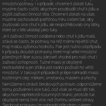
množství potravy. I v případě, chceme-li získati tuku,
musíme často cvičiti, abychom povzbudili chuť k jídlu a
zvýšili zažívací činnost těla. Chceme-li získati na váze,
musíme zachovávati patřičnou míru cvičení tak, aby
zvyšovalo sice chuť k jídlu, ale nespotřebovalo ony látky,
které se v těle ukládají jako tuky.
Je-li zažívací činnost oslabena nebo chuť k jídlu malá,
stává se často, že potravy, na něž máme největší chuť,
mají malou výživnou hodnotu. Pak jest nutno od případu
k případu zkoušeti potraviny, které mají velké množství
pšeničných liber a jsou zároveň vhodné pro naši chuť i
zažívací schopnosti. Tučné maso je obyčejně
nestravitelné a jen zřídka jest radno požívati ho větší
množství. V takových případech je lépe nahraditi maso
rostlinnými oleji, mlékem, smetanou, máslem a ořechy.
Nemůžeme-li stráviti škrobových potravin, odpomůžeme
tomu, požíváme-li více tuků, což však se musí díti tak,
abychom nepřekročili rozumných hranic, protože tuk
obyčejně nemá činiti více, než čtvrtinu veškeré stravy.
Škrobové potraviny lze nahraditi přírodním cukrem