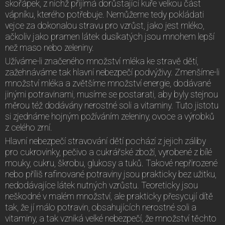
skořápek, z nichž přijímá dorůstající kuře velkou část
vápníku, kterého potřebuje. Nemůžeme tedy pokládati
vejce za dokonalou stravu pro vzrůst, jako jest mléko,
ačkoliv jako pramen látek dusíkatých jsou mnohem lepší
než maso nebo zeleniny.
Užíváme-li značeného množství mléka ke stravě dětí,
zažehnáváme tak hlavní nebezpečí podvýživy. Zmenšíme-li
množství mléka a zvětšíme množství energie, dodávané
jinými potravinami, musíme se postarati, aby byly stejnou
měrou též dodávány nerostné soli a vitaminy. Tuto jistotu
si zjednáme hojným požíváním zeleniny, ovoce a výrobků
z celého zrní.
Hlavní nebezpečí stravování dětí pochází z jejich záliby
pro cukrovinky, pečivo a cukrářské zboží, vyrobené z bílé
mouky, cukru, škrobu, glukosy a tuků. Takové nepřirozené
nebo příliš rafinované potraviny jsou prakticky bez užitku,
nedodávajíce látek nutných vzrůstu. Teoreticky jsou
neškodné v malém množství, ale prakticky přesycují dítě
tak, že jí málo potravin, obsahujících nerostné soli a
vitaminy, a tak vzniká velké nebezpečí, že množství těchto