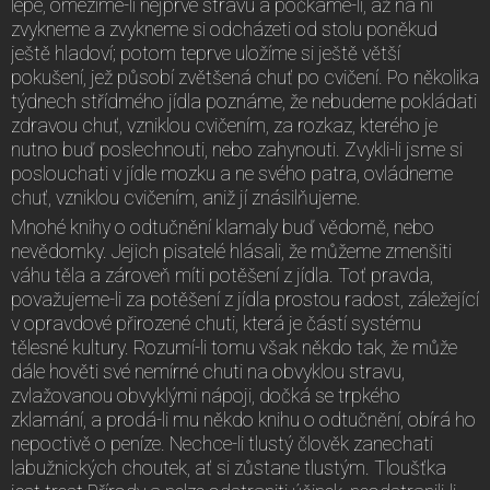
lépe, omezíme-li nejprve stravu a počkáme-li, až na ni
zvykneme a zvykneme si odcházeti od stolu poněkud
ještě hladoví; potom teprve uložíme si ještě větší
pokušení, jež působí zvětšená chuť po cvičení. Po několika
týdnech střídmého jídla poznáme, že nebudeme pokládati
zdravou chuť, vzniklou cvičením, za rozkaz, kterého je
nutno buď poslechnouti, nebo zahynouti. Zvykli-li jsme si
poslouchati v jídle mozku a ne svého patra, ovládneme
chuť, vzniklou cvičením, aniž jí znásilňujeme.
Mnohé knihy o odtučnění klamaly buď vědomě, nebo
nevědomky. Jejich pisatelé hlásali, že můžeme zmenšiti
váhu těla a zároveň míti potěšení z jídla. Toť pravda,
považujeme-li za potěšení z jídla prostou radost, záležející
v opravdové přirozené chuti, která je částí systému
tělesné kultury. Rozumí-li tomu však někdo tak, že může
dále hověti své nemírné chuti na obvyklou stravu,
zvlažovanou obvyklými nápoji, dočká se trpkého
zklamání, a prodá-li mu někdo knihu o odtučnění, obírá ho
nepoctivě o peníze. Nechce-li tlustý člověk zanechati
labužnických choutek, ať si zůstane tlustým. Tloušťka