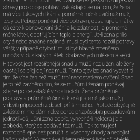
Za normálních podmínek uvádí se též jakýsi rozdíl jakosti
stravy pro oboje pohlaví, zakládající se na tom, že žena
má více tukových tkání a poměrně méně cvičí než muž,
tedy potřebuje poněkud více potravin, obsahujících látky
důležité k obnovování tkání a ke zdatnosti, a poměrně
méně látek, opatřujících teplo a energii. Je-li žena příliš
otylá nebo značně nečinná, musí býti tento rozdíl potravy
větší; v případě otylosti musí být hlavně zmenšeno
množství dusíkatých látek, dodávaných mlékem a vejci.
Hltavost jest rozšířenější snad u mužů než u žen, ale ženy
častěji se přejídají než muži. Tento zjev lze snad vysvětliti
tím, že více žen než mužů trpí nedostatkem cvičení. Snad
je to též zaviněno tím, že se mužům i ženám podávají
stejné porce zvláště v hostincích. Žena průměrné
postavy a průměrně činná, která jí stejně jako muž, jí
v devíti případech z deseti příliš mnoho. Protože obyčejně
zvláště mimo dům nelez porce přizpůsobiti požadavkům
jednotlivců, učiní žena dobře, vynechá-li některá jídla
z oběda, který se podává též muži. Tak tomu jest
rozhodně lépe, než poručiti si všechny chody a nedojísti
každý zvlášť. Vynechává-li žena některá jídla při obědě,