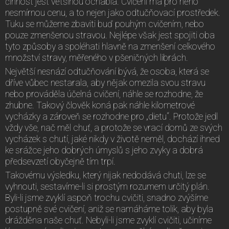
činnost jest většinou ochablá. Cvičení má pro něho
nesmírnou cenu, a to nejen jako odtučňovací prostředek.
Tuku se můžeme zbaviti buď pouhým cvičením, nebo
pouze zmenšenou stravou. Nejlépe však jest spojiti oba
tyto způsoby a spoléhati hlavně na zmenšení celkového
množství stravy, měřeného v pšeničných librách.
Největší nesnází odtučňování bývá, že osoba, která se
dříve vůbec nestarala, aby nějak omezila svou stravu
nebo prováděla účelná cvičení, náhle se rozhodne, že
zhubne. Takový člověk koná pak náhle kilometrové
vycházky a zároveň se rozhodne pro „dietu“. Protože jedl
vždy vše, nač měl chuť, a protože se vrací domů ze svých
vycházek s chutí, jaké nikdy v životě neměl, dochází ihned
ke srážce jeho dobrých úmyslů s jeho zvyky a dobrá
předsevzetí obyčejně tím trpí.
Takovému výsledku, který nijak nedodává chuti, lze se
vyhnouti, sestavíme-li si prostým rozumem určitý plán.
Byli-li jsme zvyklí aspoň trochu cvičiti, snadno zvýšíme
postupně své cvičení, aniž se namáháme tolik, aby byla
drážděna naše chuť. Nebyli-li jsme zvyklí cvičiti, učiníme