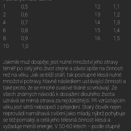
1 0,5 12 1,1
2 0,6 13 1,2
4 0,7 14 1,3
6 0,8 15 1,4
8 0,9 16 1,5
10 1,0
Jakmile muž dospěje, jest nutné množství jeho stravy
téměř po celý jeho život stejné a závisí spíše na činnosti
než na věku. Jak se blíží stáří, tak postupně klesá nutné
množství potravy, hlavně následkem ustávající činnosti a
také proto, že se mnohé svalové tkáně scvrkávají. Ze
všech známých návodů k dosažení dlouhého života
uznává se mírná strava za nejdůležitější. Při vzrůstajícím
věku jest větší nebezpečí z přejedení. Starý člověk nejen
neprovádí namáhavá cvičení jako mladý, nýbrž pohybuje
se též pomaleji a celá jeho tělesná činnost klesá a
vyžaduje menší energie. V 50-60 letech – podle stupně