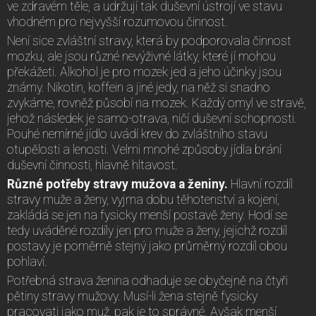
ve zdravém těle, a udržují tak duševní ústrojí ve stavu
vhodném pro nejvyšší rozumovou činnost.
Není sice zvláštní stravy, která by podporovala činnost
mozku, ale jsou různé nevýživné látky, které jí mohou
překážeti. Alkohol je pro mozek jed a jeho účinky jsou
známy. Nikotin, koffein a jiné jedy, na něž si snadno
zvykáme, rovněž působí na mozek. Každý omyl ve stravě,
jehož následek je samo-otrava, ničí duševní schopnosti.
Pouhé nemírné jídlo uvádí krev do zvláštního stavu
otupělosti a lenosti. Velmi mnohé způsoby jídla brání
duševní činnosti, hlavně hltavost.
Různé potřeby stravy mužova a ženiny.
Hlavní rozdíl
stravy muže a ženy, vyjma dobu těhotenství a kojení,
zakládá se jen na fysicky menší postavě ženy. Hodí se
tedy uváděné rozdíly jen pro muže a ženy, jejichž rozdíl
postavy je poměrně stejný jako průměrný rozdíl obou
pohlaví.
Potřebná strava ženina odhaduje se obyčejně na čtyři
pětiny stravy mužovy. Musí-li žena stejně fysicky
pracovati jako muž, pak je to správné. Avšak menší