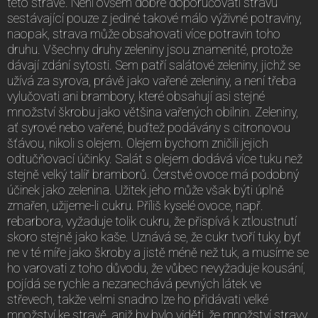
této stravě. Není ovšem dobře doporučovati stravu
sestávající pouze z jediné takové málo výživné potraviny,
naopak, strava může obsahovati více potravin toho
druhu. Všechny druhy zeleniny jsou znamenité, protože
dávají zdání sytosti. Sem patří salátové zeleniny, jichž se
užívá za syrova, právě jako vařené zeleniny, a není třeba
vylučovati ani brambory, které obsahují asi stejné
množství škrobu jako většina vařených obilnin. Zeleniny,
ať syrové nebo vařené, buďtež podávány s citronovou
šťávou, nikoli s olejem. Olejem bychom zničili jejich
odtučňovací účinky. Salát s olejem dodává více tuku než
stejně velký talíř bramborů. Čerstvé ovoce má podobný
účinek jako zelenina. Užitek jeho může však býti úplně
zmařen, užijeme-li cukru. Příliš kyselé ovoce, např.
rebarbora, vyžaduje tolik cukru, že přispívá k ztloustnutí
skoro stejně jako kaše. Uznává se, že cukr tvoří tuky, byť
ne v té míře jako škroby a jistě méně než tuk, a musíme se
ho varovati z toho důvodu, že vůbec nevyžaduje kousání,
pojídá se rychle a nezanechává pevných látek ve
střevech, takže velmi snadno lze ho přidávati velké
množství ke stravě, aniž by bylo viděti, že množství stravy