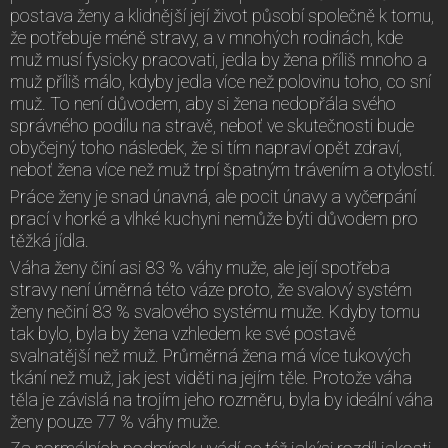
postava ženy a klidnější její život působí společně k tomu,
že potřebuje méně stravy, a v mnohých rodinách, kde
muž musí fysicky pracovati, jedla by žena příliš mnoho a
muž příliš málo, kdyby jedla více než polovinu toho, co sní
muž. To není důvodem, aby si žena nedopřála svého
správného podílu na stravě, neboť ve skutečnosti bude
obyčejný toho následek, že si tím napraví opět zdraví,
neboť žena více než muž trpí špatným trávením a otylostí.
Práce ženy je snad únavná, ale pocit únavy a vyčerpání
prací v horké a vlhké kuchyni nemůže býti důvodem pro
těžká jídla.
Váha ženy činí asi 83 % váhy muže, ale její spotřeba
stravy není úměrná této váze proto, že svalový systém
ženy nečiní 83 % svalového systému muže. Kdyby tomu
tak bylo, byla by žena vzhledem ke své postavě
svalnatější než muž. Průměrná žena má více tukových
tkání než muž, jak jest viděti na jejím těle. Protože váha
těla je závislá na trojím jeho rozměru, byla by ideální váha
ženy pouze 77 % váhy muže.