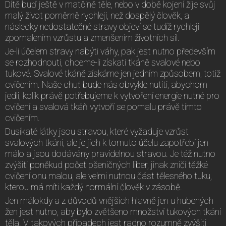
Dítě buď ještě v matčině těle, nebo v době kojení žije svůj
malý život poměrně rychleji, než dospělý člověk, a
následky nedostatečné stravy objeví se tudíž rychleji
zpomalením vzrůstu a zmenšením životních sil.
Je-li účelem stravy nabýti váhy, pak jest nutno především
se rozhodnouti, chceme-li získati tkáně svalové nebo
tukové. Svalové tkáně získáme jen jedním způsobem, totiž
cvičením. Naše chuť bude nás obvykle nutiti, abychom
jedli, kolik právě potřebujeme k vytvoření energie nutné pro
cvičení a svalová tkáň vytvoří se pomalu právě tímto
cvičením.
Dusíkaté látky jsou stravou, které vyžaduje vzrůst
svalových tkání, ale je jich k tomuto účelu zapotřebí jen
málo a jsou dodávány pravidelnou stravou. Je též nutno
zvýšiti poněkud počet pšeničných liber, jinak zničí těžké
cvičení onu malou, ale velmi nutnou část tělesného tuku,
kterou má míti každý normální člověk v zásobě.
Jen málokdy a z důvodů vnějších hlavně jen u hubených
žen jest nutno, aby bylo zvětšeno množství tukových tkání
těla. V takových případech jest radno rozumně zvýšiti