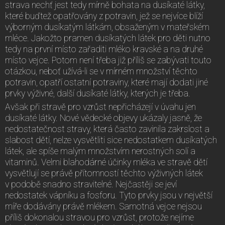
strava nechť jest tedy mírně bohata na dusíkaté látky,
které buďtež opatřovány z potravin, jež se nejvíce blíží
výborným dusíkatým látkám, obsaženým v mateřském
mléce. Jakožto pramen dusíkatých látek pro děti nutno
tedy na první místo zařaditi mléko kravské a na druhé
místo vejce. Potom není třeba již příliš se zabývati touto
otázkou, neboť užívá-li se v mírném množství těchto
potravin, opatří ostatní potraviny, které mají dodati jiné
prvky výživné, další dusíkaté látky, kterých je třeba.
Avšak při stravě pro vzrůst nepřicházejí v úvahu jen
dusíkaté látky. Nové vědecké objevy ukázaly jasně, že
nedostatečnost stravy, která často zavinila zakrslost a
slabost dětí, nelze vysvětliti sice nedostatkem dusíkatých
látek, ale spíše malým množstvím nerostných solí a
vitaminů. Velmi blahodárné účinky mléka ve stravě dětí
vysvětlují se právě přítomností těchto výživných látek
v podobě snadno stravitelné. Nejčastěji se jeví
nedostatek vápníku a fosforu. Tyto prvky jsou v největší
míře dodávány právě mlékem. Samotná vejce nejsou
příliš dokonalou stravou pro vzrůst, protože nejíme