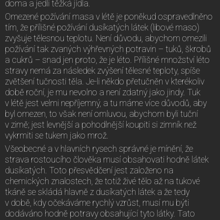
doma a jedli těžká jídla.
Omezené požívání masa v létě je poněkud ospravedlněno
tím, že přílišné požívání dusíkatých látek (libové maso)
zvyšuje tělesnou teplotu. Není důvodu, abychom omezili
požívání tak zvaných výhřevných potravin – tuků, škrobů
a cukrů – snad jen proto, že je léto. Přílišné množství léto
stravy nemá za následek zvýšení tělesné teploty, spíše
zvětšení tučnosti těla. Je-li někdo přetučněn v kterékoliv
době roční, je mu nevolno a není zdatný jako jindy. Tuk
v létě jest velmi nepříjemný, a tu máme více důvodů, aby
byl omezen, to však není omluvou, abychom byli tuční
v zimě; jest levnější a pohodlnější koupiti si zimník než
vykrmiti se tukem jako mrož.
Všeobecné a v hlavních rysech správné je mínění, že
strava rostoucího člověka musí obsahovati hodně látek
dusíkatých. Toto přesvědčení jest založeno na
chemických znalostech, že totiž živé tělo až na tukové
tkáně se skládá hlavně z dusíkatých látek a že tedy
v době, kdy očekáváme rychlý vzrůst, musí mu býti
dodáváno hodně potravy obsahující tyto látky. Tato