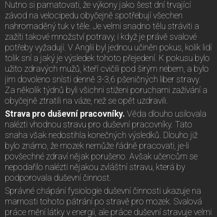
Nutno si pamatovati, že výkony jako šest dní trvající
závod na velocipedu obyčejně spotřebují všechen
nahromaděný tuk v těle. Je velmi snadno tělu stráviti a
zažíti takové množství potravy, i když je právě svalové
potřeby vyžadují. V Anglii byl jednou učiněn pokus, kolik lidí
tolik sní a jaký je výsledek tohoto přejedení. K pokusu bylo
užito zdravých mužů, kteří cvičili pod širým nebem, a bylo
jim dovoleno snísti denně 3-3,6 pšeničných liber stravy.
Za několik týdnů byli všichni stiženi poruchami zažívání a
obyčejně ztratili na váze, než se opět uzdravili.
Strava pro duševní pracovníky.
Věda dlouho usilovala
nalézti vhodnou stravu pro duševní pracovníky. Tato
snaha však nedostihla konečných výsledků. Dlouho již
bylo známo, že mozek nemůže řádně pracovati, je-li
povšechné zdraví nějak porušeno. Avšak učencům se
nepodařilo nalézti nějakou zvláštní stravu, která by
podporovala duševní činnost.
Správné chápání fysiologie duševní činnosti ukazuje na
marnosti tohoto pátrání po stravě pro mozek. Svalová
práce mění látky v energii, ale práce duševní stravuje velmi