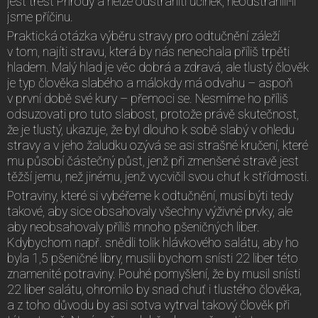
jest trest Přírody a nelze odstraniti účinek, neodstranili-li
jsme příčinu.
Praktická otázka výběru stravy pro odtučnění záleží
v tom, najíti stravu, která by nás nenechala příliš trpěti
hladem. Malý hlad je věc dobrá a zdravá, ale tlustý člověk
je typ člověka slabého a málokdy má odvahu – aspoň
v první době své kury – přemoci se. Nesmíme ho příliš
odsuzovati pro tuto slabost, protože právě skutečnost,
že je tlustý, ukazuje, že byl dlouho k sobě slabý v ohledu
stravy a v jeho žaludku ozývá se asi strašné kručení, které
mu působí částečný půst, jenž při zmenšené stravě jest
těžší jemu, než jinému, jenž vycvičil svou chuť k střídmosti.
Potraviny, které si vybéřeme k odtučnění, musí býti tedy
takové, aby sice obsahovaly všechny výživné prvky, ale
aby neobsahovaly příliš mnoho pšeničných liber.
Kdybychom např. snědli tolik hlávkového salátu, aby ho
byla 1,5 pšeničné libry, musili bychom snísti 22 liber této
znamenité potraviny. Pouhé pomyšlení, že by musil snísti
22 liber salátu, ohromilo by snad chuť i tlustého člověka,
a z toho důvodu by asi sotva vytrval takový člověk při