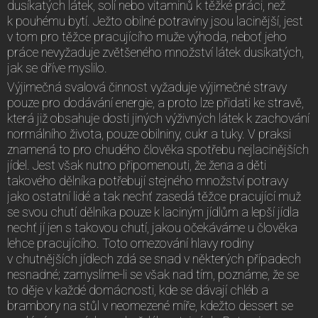
dusíkatých látek, solí nebo vitaminů k těžké práci, než
k pouhému bytí. Ježto obilné potraviny jsou lacinější, jest
v tom pro těžce pracujícího muže výhoda, neboť jeho
práce nevyžaduje zvětšeného množství látek dusíkatých,
jak se dříve myslilo.
Výjimečná svalová činnost vyžaduje výjimečné stravy
pouze pro dodávání energie, a proto lze přidati ke stravě,
která již obsahuje dosti jiných výživných látek k zachování
normálního života, pouze obilniny, cukr a tuky. V praksi
znamená to pro chudého člověka spotřebu nejlacinějších
jídel. Jest však nutno připomenouti, že žena a děti
takového dělníka potřebují stejného množství potravy
jako ostatní lidé a tak nechť zasedá těžce pracující muž
se svou chutí dělníka pouze k laciným jídlům a lepší jídla
nechť jí jen s takovou chutí, jakou očekáváme u člověka
lehce pracujícího. Toto omezování hlavy rodiny
v chutnějších jídlech zdá se snad v některých případech
nesnadné; zamyslíme-li se však nad tím, poznáme, že se
to děje v každé domácnosti, kde se dávají chléb a
brambory na stůl v neomezené míře, kdežto dessert se