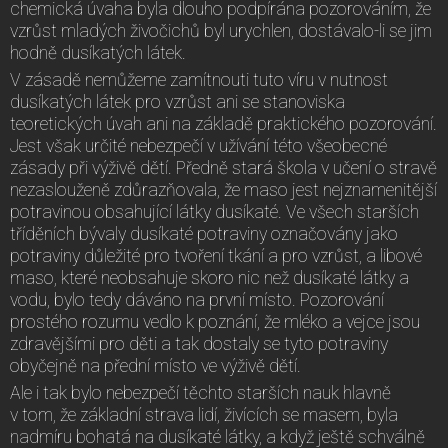
chemická úvaha byla dlouho podpírána pozorováním, že
vzrůst mladých živočichů byl urychlen, dostávalo-li se jim
hodně dusíkatých látek.
V zásadě nemůžeme zamítnouti tuto víru v nutnost
dusíkatých látek pro vzrůst ani se stanoviska
teoretických úvah ani na základě praktického pozorování.
Jest však určité nebezpečí v užívání této všeobecné
zásady při výživě dětí. Předně stará škola v učení o stravě
nezaslouženě zdůrazňovala, že maso jest nejznamenitější
potravinou obsahující látky dusíkaté. Ve všech starších
tříděních bývaly dusíkaté potraviny označovány jako
potraviny důležité pro tvoření tkání a pro vzrůst, a libové
maso, které neobsahuje skoro nic než dusíkaté látky a
vodu, bylo tedy dáváno na první místo. Pozorování
prostého rozumu vedlo k poznání, že mléko a vejce jsou
zdravějšími pro děti a tak dostaly se tyto potraviny
obyčejně na přední místo ve výživě dětí.
Ale i tak bylo nebezpečí těchto starších nauk hlavně
v tom, že základní strava lidí, živících se masem, byla
nadmíru bohatá na dusíkaté látky, a když ještě schválně