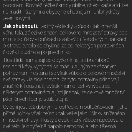
ovocným. Rovněž těžké škroby obilné, chléb, kaše atd. lze
nahraditi různými a obyčejně chutnějšími uhlohydráty
zeleninovými.
Jak zhubnouti.
Jediný vědecký způsob, jak zmenšiti
váhu těla, záleží ve snížení celkového množství stravy pod
míru spotřeby v buňkách svalových. Ve starých naukách
o stravě tvrdilo se chybně, že po některých potravinách
člověk tloustne a po jiných nikoli.
Tlustí lidé namáhají se obyčejně nejísti bramborů,
nesladiti kávy, vyhýbati se máslu a jiným zakázaným
potravinám, nestarají se však vůbec o celkové množství
své stravy. Je sice pravda, že tyto potraviny přispívají
značně k tloustnutí, avšak marno jest vyhýbati se
některým potravinám a jísti jiné tak, že celkové množství
pšeničných liber je stále stejné.
Cvičení jest též dobrým prostředkem odtučňovacím; jeho
přímé účinky však nejsou tak velké jako účinky sníženého
množství stravy. Tlustý člověk, který vůbec nepečoval o
své tělo, je obyčejně napolo nemocný a jeho tělesná