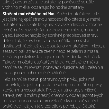
tukový obsah zůstane asi stejný, poněvadž se užilo
vrchního mléka, obsahujícího hodně smetany.
Složení mateřského mléka.
Složení mateřského mléka
jest jistě nejlepší stravou nedospělého dítěte a je méně
bohaté na dusíkaté látky než kravské mléko a rozhodně
méně, než strava složená z kravského mléka, masa a
vajec. Naopak nebylo by správné předpisovati stravu
dětem tak, že bychom vzali za měřítko množství
dusíkatých látek, jež jest obsaženo v mateřském mléce, a
sestaviti pak stravu ze zelenin nebo ze zelenin a masa,
která by poskytovala stejné množství dusíkatých látek.
Takové množství dusíkatých látek mateřského mléka
nemůže se jim rovnati, poněvadž dusíkaté látky zelenin a
masa jsou mnohem méně užitečné.
Tělo se může zbaviti potravinových prvků, jichž má
nadbytek, ale jest naprosto neschopno opatřiti si prvky,
kterých má nedostatek. Proto je nutno, aby smíšená
strava, není-li znám přesný chemický obsah jednotlivých
potravin, obsahovala i pro věk dětský i dospělý oněch
prvků více, než jich tělo teoreticky potřebuje. Dětská