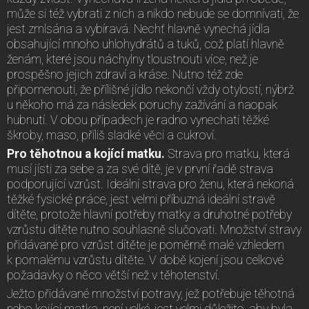
může si též vybrati z nich a nikdo nebude se domnívati, že
jest zmlsána a vybíravá. Nechť hlavně vynechá jídla
obsahující mnoho uhlohydrátů a tuků, což platí hlavně
ženám, které jsou náchylny tloustnouti více, než je
prospěšno jejich zdraví a kráse. Nutno též zde
připomenouti, že přílišné jídlo nekončí vždy otylostí, nýbrž
u někoho má za následek poruchy zažívání a naopak
hubnutí. V obou případech je radno vynechati těžké
škroby, maso, příliš sladké věci a cukroví.
Pro těhotnou a kojící matku.
Strava pro matku, která
musí jísti za sebe a za své dítě, je v první řadě strava
podporující vzrůst. Ideální strava pro ženu, která nekoná
těžké fysické práce, jest velmi příbuzná ideální stravě
dítěte, protože hlavní potřeby matky a druhotné potřeby
vzrůstu dítěte nutno souhlasně slučovati. Množství stravy
přidávané pro vzrůst dítěte je poměrně malé vzhledem
k pomalému vzrůstu dítěte. V době kojení jsou celkové
požadavky o něco větší než v těhotenství.
Ježto přidávané množství potravy, jež potřebuje těhotná
nebo kojící matka, není velké, jest velmi důležito, aby byla