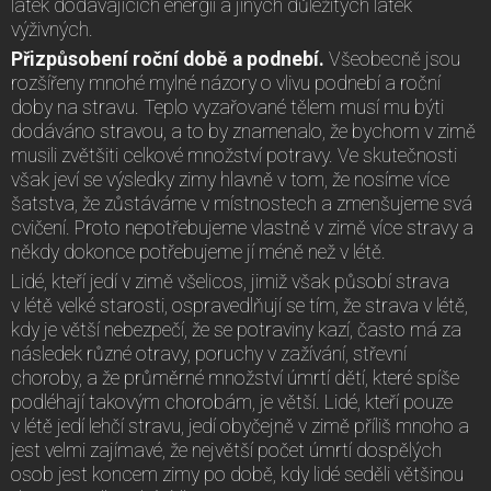
látek dodávajících energii a jiných důležitých látek
výživných.
Přizpůsobení roční době a podnebí.
Všeobecně jsou
rozšířeny mnohé mylné názory o vlivu podnebí a roční
doby na stravu. Teplo vyzařované tělem musí mu býti
dodáváno stravou, a to by znamenalo, že bychom v zimě
musili zvětšiti celkové množství potravy. Ve skutečnosti
však jeví se výsledky zimy hlavně v tom, že nosíme více
šatstva, že zůstáváme v místnostech a zmenšujeme svá
cvičení. Proto nepotřebujeme vlastně v zimě více stravy a
někdy dokonce potřebujeme jí méně než v létě.
Lidé, kteří jedí v zimě všelicos, jimiž však působí strava
v létě velké starosti, ospravedlňují se tím, že strava v létě,
kdy je větší nebezpečí, že se potraviny kazí, často má za
následek různé otravy, poruchy v zažívání, střevní
choroby, a že průměrné množství úmrtí dětí, které spíše
podléhají takovým chorobám, je větší. Lidé, kteří pouze
v létě jedí lehčí stravu, jedí obyčejně v zimě příliš mnoho a
jest velmi zajímavé, že největší počet úmrtí dospělých
osob jest koncem zimy po době, kdy lidé seděli většinou