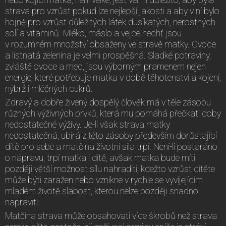
strava pro vzrůst pokud lze nejlepší jakosti a aby v ní bylo
hojně pro vzrůst důležitých látek dusíkatých, nerostných
solí a vitaminů. Mléko, máslo a vejce nechť jsou
v rozumném množství obsaženy ve stravě matky. Ovoce
a listnatá zelenina je velmi prospěšná. Sladké potraviny,
zvláště ovoce a med, jsou výborným pramenem nejen
energie, které potřebuje matka v době těhotenství a kojení,
nýbrž i mléčných cukrů.
Zdravý a dobře živený dospělý člověk má v těle zásobu
různých výživných prvků, která mu pomáhá přečkati doby
nedostatečné výživy. Je-li však strava matky
nedostatečná, ubírá z této zásoby především dorůstající
dítě pro sebe a matčina životní síla trpí. Není-li postaráno
o nápravu, trpí matka i dítě, avšak matka bude míti
později větší možnost sílu nahraditi, kdežto vzrůst dítěte
může býti zaražen nebo vznikne v rychle se vyvíjejícím
mladém životě slabost, kterou nelze později snadno
napraviti.
Matčina strava může obsahovati více škrobů než strava