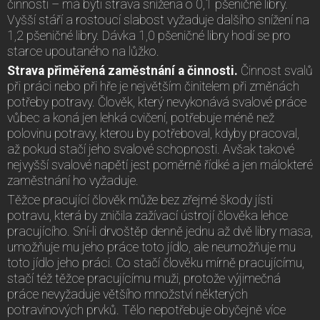
činnosti – má býti strava snížena o 0,1 pšeničné libry.
Vyšší stáří a rostoucí slabost vyžaduje dalšího snížení na
1,2 pšeničné libry. Dávka 1,0 pšeničné libry hodí se pro
starce upoutaného na lůžko.
Strava přiměřená zaměstnání a činnosti.
Činnost svalů
při práci nebo při hře je největším činitelem při změnách
potřeby potravy. Člověk, který nevykonává svalové práce
vůbec a koná jen lehká cvičení, potřebuje méně než
polovinu potravy, kterou by potřeboval, kdyby pracoval,
až pokud stačí jeho svalové schopnosti. Avšak takové
nejvyšší svalové napětí jest poměrně řídké a jen málokteré
zaměstnání ho vyžaduje.
Těžce pracující člověk může bez zřejmé škody jísti
potravu, která by zničila zažívací ústrojí člověka lehce
pracujícího. Sní-li drvoštěp denně jednu až dvě libry masa,
umožňuje mu jeho práce toto jídlo, ale neumožňuje mu
toto jídlo jeho práci. Co stačí člověku mírně pracujícímu,
stačí též těžce pracujícímu muži, protože výjimečná
práce nevyžaduje většího množství některých
potravinových prvků. Tělo nepotřebuje obyčejně více