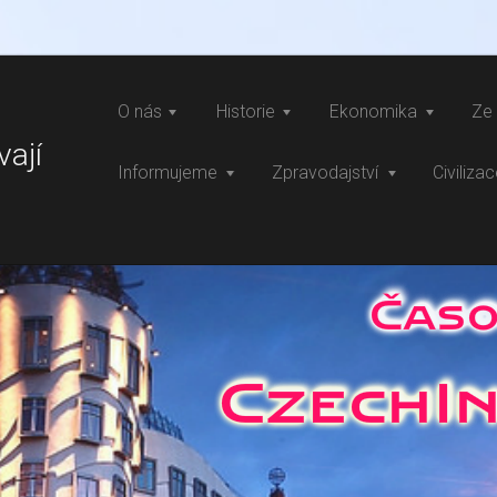
O nás
Historie
Ekonomika
Ze 
vají
Informujeme
Zpravodajství
Civiliza