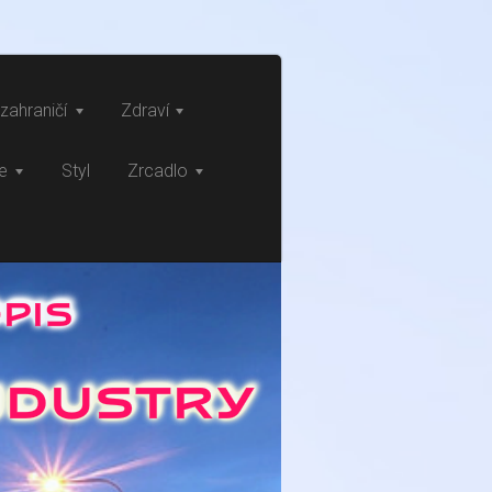
zahraničí
Zdraví
ce
Styl
Zrcadlo