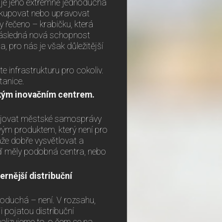
, je jeho extrémně jednoduchá
nakupovat nebo upravovat
ky řečeno – krabičku, která
Následná nová schopnost
 pro nás je však důležitější
 infrastrukturu pro cokoliv.
tanice.
eským inovačním centrem.
pojovat městské samosprávy
ým produktem, který není pro
že dobře vysvětlovat a
 buď měly podobná centra, nebo
ernější distribuční
dnoduchá – není. V rozsahu,
i pojatou distribuční