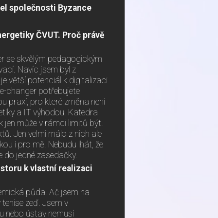
el společnosti Byzance
nergetiky ČVUT. Proč právě
ter se skvělým pedagogickým
vací. Navíc jsem byl z
 větší potenciál k digitalizaci
e-changer potřebujete
tou praxí, pro které změna není
etiky a IT výhodou. Katedra
 jen může v rámci limitů být.
ů. Jen velmi málo z nich ale
kou i pro mě. Nebudu lhát, že
 do jedné zasedačky.
oru k vlastní realizaci
demická půda. Ač jsem na
 tenise zeď. Jsem v
edru nebo ústav nemusí