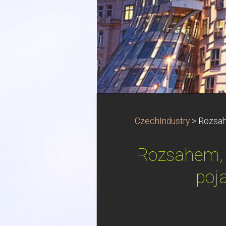
CzechIndustry
>
Rozsahe
Rozsahem, s
poj