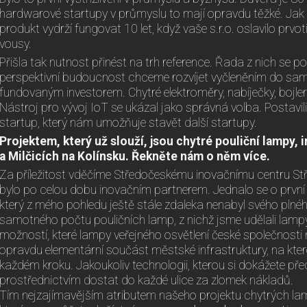
hardwarové startupy v průmyslu to mají opravdu těžké. Jak 
produkt vydrží fungovat 10 let, když vaše s.r.o. oslavilo prvo
vousy.
Přišla tak nutnost přinést na trh reference. Řada z nich se pov
perspektivní budoucnost chceme rozvíjet vyčleněním do sa
fundovaným investorem. Chytré elektroměry, nabíječky, bojle
Nástroj pro vývoj IoT se ukázal jako správná volba. Postavil
startup, který nám umožňuje stavět další startupy.
Projektem, který už slouží, jsou chytré pouliční lampy,
a Milčicích na Kolínsku. Řekněte nám o něm více.
Za příležitost vděčíme Středočeskému inovačnímu centru Stře
bylo po celou dobu inovačním partnerem. Jednalo se o prvn
který z mého pohledu ještě stále zdaleka nenabyl svého plnéh
samotného počtu pouličních lamp, z nichž jsme udělali lamp
možností, které lampy veřejného osvětlení české společnosti n
opravdu elementární součást městské infrastruktury, na kte
každém kroku. Jakoukoliv technologii, kterou si dokážete před
prostřednictvím dostat do každé ulice za zlomek nákladů.
Tím nejzajímavějším atributem našeho projektu chytrých lam