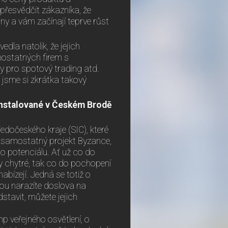
přesvědčit zákazníka, že
tiny a vám začínají teprve růst
edla natolik, že jejich
mostatných firem s
ry pro spotový trading atd.
i jsme si zkrátka takový
 instalované v Českém Brodě
dočeského kraje (SIC), které
í samostatný projekt Byzance,
o potenciálu. Ať už co do
y chytré, tak co do pochopení
abízejí. Jedná se totiž o
rou narazíte doslova na
stavit, můžete jejich
p veřejného osvětlení, o