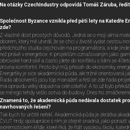
Na otázky CzechIndustry odpovídá Tomáš Záruba, ředit
Společnost Byzance vznikla před pěti lety na Katedře E
zde?
Z vlastně dost prostých důvodů. Jedná se o moji alma ma
sborem, který mě utvrdil, že se chci v životě vydat cestou ino
předchozího studia cejchován na programátora, a kde jinde je
než právě v energetice. K projektům označovaným jako gam
obrovské hard-skill a často jdete do konfliktu s lidmi se 40le
zrovna komfortní. Proto byl můj přesah do ekonomiky, energ
Energetiky je sice akademická půda, ale tržně orientovaná jak
Řada absolventů jsou top manažeři a řeší se zde řada projekt
má opravdu velký dopad na celé odvětví. A to už bylo překáž
se mé ego tehdy vešlo sotva do budovy. Dnes ho zmáčkneme
Znamená to, že akademická půda nedávala dostatek prost
navrhovaných řešení
?
Tak bych to určitě neřekl. Akademická půda je zkrátka aka
ČVUT hrdý, spolupráce s ním je stejně snadná, jako porazit v
extrémistickém křídle, které říká, že řídit vysokou školu, kat