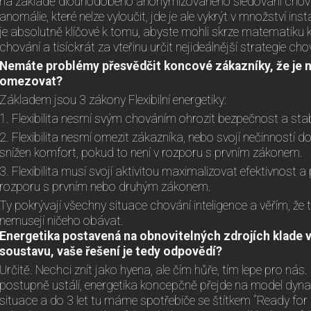
na základě dlouhodobého anonymizovaného sledování chován
anomálie, které nelze vyloučit, jde je ale vykrýt v množství i
je absolutně klíčové k tomu, abyste mohli skrze matematik
chování a tisíckrát za vteřinu určit nejideálnější strategie cho
Nemáte problémy přesvědčit koncové zákazníky, že je 
omezovat?
Základem jsou 3 zákony Flexibilní energetiky:
1. Flexibilita nesmí svým chováním ohrozit bezpečnost a stabil
2. Flexibilita nesmí omezit zákazníka, nebo svojí nečinností dop
snížen komfort, pokud to není v rozporu s prvním zákonem.
3. Flexibilita musí svojí aktivitou maximalizovat efektivnost a 
rozporu s prvním nebo druhým zákonem.
Ty pokrývají všechny situace chování inteligence a věřím, že
nemusejí ničeho obávat.
Energetika postavená na obnovitelných zdrojích klade v
soustavu, vaše řešení je tedy odpovědí
?
Určitě. Nechci znít jako hyena, ale čím hůře, tím lepe pro ná
postupně ustálí, energetika koncepčně přejde na model dyna
situace a do 3 let tu máme spotřebiče se štítkem “Ready for F