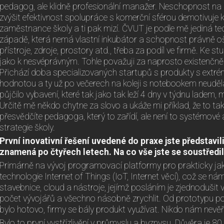
pedagog, ale klidně profesionální manažer. Neschopnost na
zvýšit efektivnost spolupráce s komerční sférou demotivuj
zaměstnance školy a ti pak mizí. ČVUT je podle mě jediná t
západě, která nemá vlastní inkubátor a schopnost právně oš
přístroje, zdroje, prostory atd., třeba za podíl ve firmě. Ke
jako k nesvéprávným. Tohle považuji za naprosto existenčně 
Přichází doba specializovaných startupů s produkty s extr
hodnotou a ty už po večerech na koleji s notebookem neudě
půjčilo vybavení, které tak jako tak leží 4 dny v týdnu ladem
Určitě mě někdo chytne za slovo a ukáže mi příklad, že to ta
přesvědčíte pedagoga, který to zařídí, ale není to systémové
strategie školy.
První inovativní řešení uvedené do praxe jste představil
znamená po čtyřech letech. Na co vše jste se soustředi
Primárně na vývoj programovací platformy pro prakticky ja
technologie Internet of Things (IoT, Internet věcí), což se ná
stavebnice, cloud a nástroje, jejímž posláním je zjednodušit 
počet vývojářů a všechno násobně zrychlit. Od prototypu 
bylo hotovo, firmy se bály produkt využívat. Nikdo nám nevěři
Bylo to první vystřízlivění v průmyslu a byznysu. Důvěra je 8