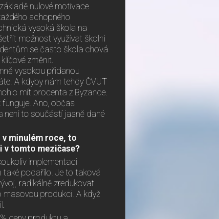
 základě nulové motivace
e každého schopného
echnická vysoká škola na
etřit možnost využívat školní
 studentům se často škola chová
klíčové změnit.
émně vysokou přidanou
láte. A kdyby nám tehdy ČVUT
, mohlo mít procenta z Byzance.
k funguje. Ano, občas
 a není to součástí jasně dané
i v minulém roce, to
li v tomto mezič
ase?
koukoliv implementaci
m také podařilo. Je to taková
vývoj, radikálně zredukovat
po masovou produkci. A když
l.
0 % ceny produktu a