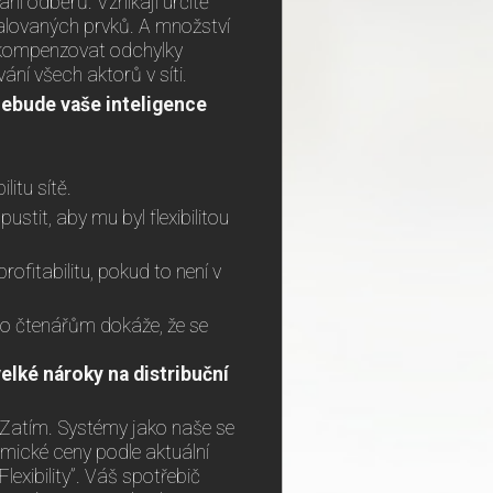
í odběrů. Vznikají určitě
nstalovaných prvků. A množství
u kompenzovat odchylky
vání všech aktorů v síti.
nebude vaše inteligence
itu sítě.
ustit, aby mu byl flexibilitou
profitabilitu, pokud to není v
 to čtenářům dokáže, že se
elké nároky na distribuční
s. Zatím. Systémy jako naše se
mické ceny podle aktuální
lexibility”. Váš spotřebič