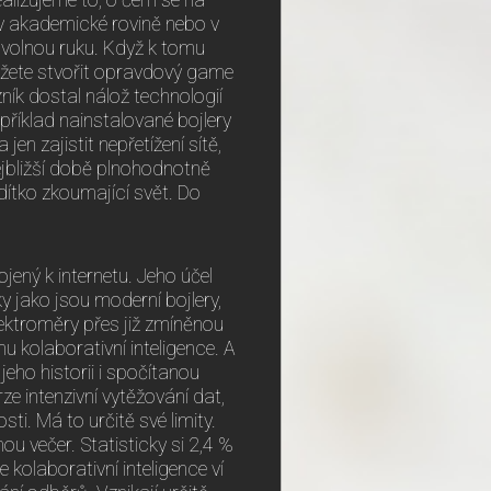
alizujeme to, o čem se na
 v akademické rovině nebo v
 volnou ruku. Když k tomu
můžete stvořit opravdový game
ník dostal nálož technologií
říklad nainstalované bojlery
jen zajistit nepřetížení sítě,
nejbližší době plnohodnotně
 dítko zkoumající svět. Do
ený k internetu. Jeho účel
ky jako jsou moderní bojlery,
lektroměry přes již zmíněnou
mu kolaborativní inteligence. A
eho historii i spočítanou
e intenzivní vytěžování dat,
i. Má to určitě své limity.
ou večer. Statisticky si 2,4 %
 kolaborativní inteligence ví