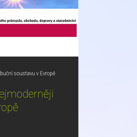
ibuční soustavu v Evropě
nejmoderněji
ropě