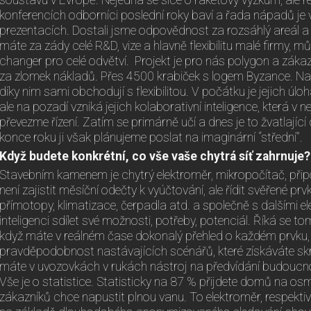
soustavu v Evropě. Nejedná se sice o raketový výzkum, ale re
konferencích odborníci poslední roky baví a řada nápadů je
prezentacích. Dostali jsme odpovědnost za rozsáhlý areál a
máte za zády celé R&D, vize a hlavně flexibilitu malé firmy, 
changer pro celé odvětví. Projekt je pro nás polygon a zákaz
za zlomek nákladů. Přes 4500 krabiček s logem Byzance. Nap
díky nim sami obchodují s flexibilitou. V počátku je jejich úloha 
ale na pozadí vzniká jejich kolaborativní inteligence, která v 
převezme řízení. Zatím se primárně učí a dnes je to žvatlající
konce roku ji však plánujeme poslat na imaginární “střední”.
Když budete konkrétní, co vše vaše chytrá síť zahrnuje?
Stavebním kamenem je chytrý elektroměr, mikropočítač, připoj
není zajistit měsíční odečty k vyúčtování, ale řídit svěřené prv
přímotopy, klimatizace, čerpadla atd. a společně s dalšími e
inteligenci sdílet své možnosti, potřeby, potenciál. Říká se to
když máte v reálném čase dokonalý přehled o každém prvku, j
pravděpodobnost nastávajících scénářů, které získáváte skrz
máte v uvozovkách v rukách nástroj na předvídání budoucnost
Vše je o statistice. Statisticky na 87 % přijdete domů na osm
zákazníků chce napustit plnou vanu. To elektroměr, respektive