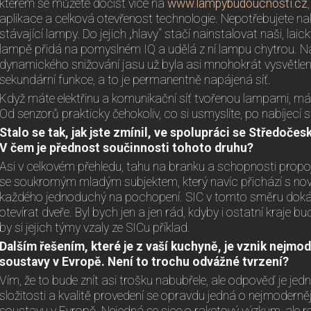
kterém se můžete dočíst více na
www.lampybudoucnosti.cz
aplikace a celková otevřenost technologie. Nepotřebujete 
stávající lampy. Do jejich „hlavy“ stačí nainstalovat naši, laic
lampě přidá na pomyslném IQ a udělá z ní lampu chytrou. 
dynamického snižování jasu už byla asi mnohokrát vysvětlena,
sekundární funkce, a to je permanentně napájená síť.
Když máte elektřinu a komunikační síť tvořenou lampami, máte
Od senzorů prakticky čehokoliv, co si usmyslíte, po nabíjecí s
Stalo se tak, jak jste zmínil, ve spolupráci se Středoč
V čem je přednost součinnosti tohoto druhu?
Asi v celkovém přehledu, tahu na branku a schopnosti pro
se soukromým mladým subjektem, který navíc přichází s nov
každého jednoduchý na pochopení. SIC v tomto směru doká
otevírat dveře. Byl bych jen a jen rád, kdyby i ostatní kraje
by si jejich týmy vzaly ze SICu příklad.
Dalším řešením, které je z vaší kuchyně, je vznik nejmod
soustavy v Evropě. Není to trochu odvážné tvrzení
?
Vím, že to bude znít asi trošku nabubřele, ale odpověď je je
složitosti a kvalitě provedení se opravdu jedná o nejmoderněj