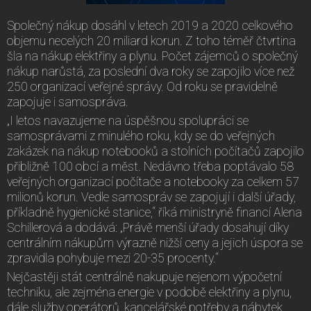
Společný nákup dosáhl v letech 2019 a 2020 celkového
objemu necelých 20 miliard korun. Z toho téměř čtvrtina
šla na nákup elektřiny a plynu. Počet zájemců o společný
nákup narůstá, za poslední dva roky se zapojilo více než
250 organizací veřejné správy. Od roku se pravidelně
zapojuje i samospráva.
„I letos navazujeme na úspěšnou spolupráci se
samosprávami z minulého roku, kdy se do veřejných
zakázek na nákup notebooků a stolních počítačů zapojilo
přibližně 100 obcí a měst. Nedávno třeba poptávalo 58
veřejných organizací počítače a notebooky za celkem 57
milionů korun. Vedle samospráv se zapojují i další úřady,
příkladně hygienické stanice,“ říká ministryně financí Alena
Schillerová a dodává: „Právě menší úřady dosahují díky
centrálním nákupům výrazně nižší ceny a jejich úspora se
zpravidla pohybuje mezi 20-35 procenty.“
Nejčastěji stát centrálně nakupuje nejenom výpočetní
techniku, ale zejména energie v podobě elektřiny a plynu,
dále služby operátorů, kancelářské potřeby a nábytek