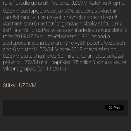
roku,“ uvedla generální ředitelka ÚZSVM Kateřina Arajmu.
ÚZSVM zastupuje s více jak 90% úspěšností vlastními
zaměstnanci v tuzemských právních sporech kromě
vlastních sporů i ostatní organizační složky státu, čímž
šetří finanční prostředky za externí advokátní kanceláře. V
roce 2018 ÚZSVM uzavřel celkem 1 391 dohod o
zastupování, jedná se o druhý nejvyšší počet převzatých
sporů v historii ÚZSVM. V roce 2018 právní zástupci
ÚZSVM státu uhájili přes 60 miliard korun, letos dokázali
právníci ÚZSVM uhájil například 75 milionů korun v kauze
Viktoriagruppe. (27.11.2019)
Štítky
:
ÚZSVM