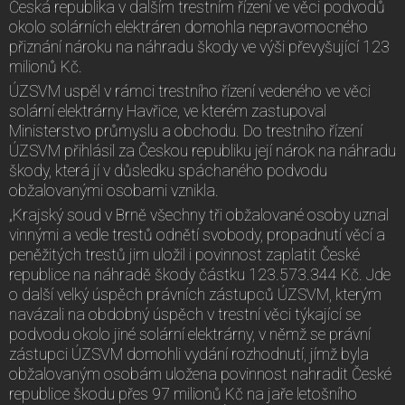
Česká republika v dalším trestním řízení ve věci podvodů
okolo solárních elektráren domohla nepravomocného
přiznání nároku na náhradu škody ve výši převyšující 123
milionů Kč.
ÚZSVM uspěl v rámci trestního řízení vedeného ve věci
solární elektrárny Havřice, ve kterém zastupoval
Ministerstvo průmyslu a obchodu. Do trestního řízení
ÚZSVM přihlásil za Českou republiku její nárok na náhradu
škody, která jí v důsledku spáchaného podvodu
obžalovanými osobami vznikla.
„Krajský soud v Brně všechny tři obžalované osoby uznal
vinnými a vedle trestů odnětí svobody, propadnutí věcí a
peněžitých trestů jim uložil i povinnost zaplatit České
republice na náhradě škody částku 123.573.344 Kč. Jde
o další velký úspěch právních zástupců ÚZSVM, kterým
navázali na obdobný úspěch v trestní věci týkající se
podvodu okolo jiné solární elektrárny, v němž se právní
zástupci ÚZSVM domohli vydání rozhodnutí, jímž byla
obžalovaným osobám uložena povinnost nahradit České
republice škodu přes 97 milionů Kč na jaře letošního