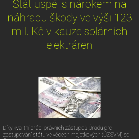
Stát uspěl s nárokem na
náhradu škody ve výši 123
mil. Kč v kauze solárních
elektráren
Díky kvalitní práci právních zástupců Úřadu pro
zastupování státu ve věcech majetkových (ÚZSVM) se