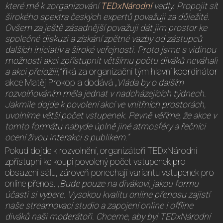
které mě k zorganizování
TEDxNárodní
vedly. Propojit síť
širokého spektra českých expertů považuji za důležité.
Ovšem za ještě zásadnější považuji dát jim prostor ke
společné diskuzi a získání zpětné vazby od zástupců
dalších iniciativ a široké veřejnosti. Proto jsme s vidinou
možnosti akci zpřístupnit většímu počtu diváků neváhali
a akci přeložili,“
říká za organizační tým hlavní koordinátor
akce Matěj Prokop a dodává „
Vláda by o dalším
rozvolňováním měla jednat v nadcházejících týdnech.
Jakmile dojde k povolení akcí ve vnitřních prostorách,
uvolníme větší počet vstupenek
.
Pevně věříme, že akce v
tomto formátu nabyde úplně jiné atmosféry a řečníci
ocení živou interakci s publikem.“
Pokud dojde k rozvolnění, organizátoři TEDxNárodní
zpřístupní ke koupi povolený počet vstupenek pro
obsazení sálu, zároveň ponechají variantu vstupenek pro
online přenos. „
Bude pouze na divákovi, jakou formu
účasti si vybere. Vysokou kvalitu online přenosu zajistí
naše streamovací studio a zapojení online i offline
diváků naši moderátoři. Chceme, aby byl
TEDxNárodní