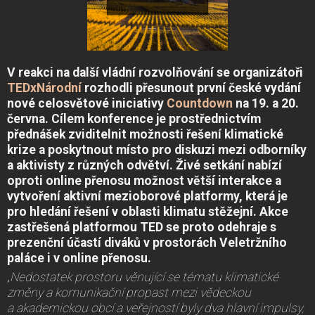
V reakci na další vládní rozvolňování se organizátoři
TEDxNárodní
rozhodli přesunout první české vydání
nové celosvětové iniciativy
Countdown
na 19. a 20.
června. Cílem konference je prostřednictvím
přednášek zviditelnit možnosti řešení klimatické
krize a poskytnout místo pro diskuzi mezi odborníky
a aktivisty z různých odvětví. Živé setkání nabízí
oproti online přenosu možnost větší interakce a
vytvoření aktivní mezioborové platformy, která je
pro hledání řešení v oblasti klimatu stěžejní. Akce
zastřešená platformou TED se proto odehraje s
prezenční účastí diváků v prostorách Veletržního
paláce i v online přenosu.
„
Nedostatek prostoru věnující se tématu klimatické
změny a komunikační propast mezi vědeckou
a akademickou obcí a veřejností byly dva hlavní impulsy,