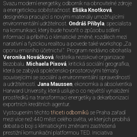
Svazu moderní energetiky, odborník na obnovitelné zdroje
a energetickou soběstačnost.
Eliška Knotková
,
designérka pracující s novými materiály umožňujícími
environmentální udržitelnost.
Ondráš Přibyla
, specialista
na komunikaci, který bude hovořit o způsobu sdílení
informací a příběhů o klimatické změně, rozdílech mezi
narativní a fyzickou realitou a povede také workshop „Za
oponu emisního účetnictví
”
. Program nedávno obohatila
Veronika Nováčková
, ředitelka neziskové organizace
Bezobalu.
Michaela Pixová
, kritická sociální geografka,
která se zabývá společensko-prostorovými tématy
souvisejícími se sociální a environmentální spravedlností
a udržitelností.
Jana Maussen
, ekonomka a absolventka
Harward University, která usiluje o co největší vynaložení
prostředků na transformaci energetiky a dekarbonizaci
exportních kreditních agentur.
Vystoupením těchto
třiceti odborníků
se Praha zařadí
mezi více než 440 měst celého světa, ve kterých probíhá
debata o boji s klimatickými změnami zastřešená
prestižní komunikační platformou TED. Iniciativa