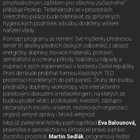
plnohodnotným zážitkem pro všechny zúčastněné,“
přibližuje Prokop. TedxNárodní se v prostorách
Veletržního paláce bude odehrávat za zpřísněných
hygienických podmínek a budou dodrženy veškeré
nařízení vlády.
Koncept programu se nemění. Své myšlenky přednesou
téměř tři desítky předních českých odborníků z oblastí
energetiky, dopravy, inovace materiálů, potravin,
zemědělství a ochrany přírody. Nabídnou nápady a
inspiraci k jejich implementaci v kontextu České republiky.
První den bude probíhat formou klasických TED
prezentací rozdělených do pěti panelů. Druhý den budou
přednášky doplněny workshopy, více interaktivními
panelovými diskuzemi a networkingem, na kterých se
budou podílet vědci, podnikatelé, investoři, zástupci
občanských iniciativ, univerzit, neziskových organizací,
orgánů veřejné správy i široká veřejnost.
Mezi již zveřejněné řečníky patří například
Eva Balounová,
právnička a specialistka na klimatické právo a právo
životního prostředí.
Martin Sedlák
, programový ředitel