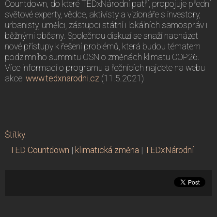
Countdown, do které TEDxNárodní patří, propojuje přední
světové experty, vědce, aktivisty a vizionáře s investory,
urbanisty, umělci, zástupci státní i lokálních samospráv i
běžnými občany. Společnou diskuzí se snaží nacházet
nové přístupy k řešení problémů, která budou tématem
podzimního summitu OSN o změnách klimatu COP26.
Více informací o programu a řečnících najdete na webu
akce:
www.tedxnarodni.cz
(11.5.2021)
Štítky
:
TED Countdown
|
klimatická změna
|
TEDxNárodní