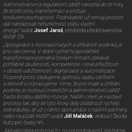
Administrativní a regulatorní zátěž narostla do té míry,
že brzdí celou transformaci a snižuje
konkurenceschopnost. Podnikatelé už nemají prostor
dál nahrazovat nefunkčnost státu vlastní
energií,“
uvádí
Josef Jaroš
, předseda představenstva
AMSP ČR.
„Spolupráce s Asociací malých a středních podniků je
pro nás cenná. V době rychlé hospodářské
transformace pomáhá českým firmám získávat
potřebné zkušenosti, kompetence i nové příležitosti
v oblasti udržitelnosti, digitalizace a automatizace.
Pozorně proto sledujeme zpětnou vazbu od firem
a aktivně s ní pracujeme. Víme, že pro malé a střední
podniky je rostoucí investiční a administrativní zátěž
často brzdou dalšího rozvoje. Naším cílem je nastavit
procesy tak, aby se tyto kroky daly zvládnout rychleji,
jednodušeji, ať už v rámci spolupráce s našimi partnery,
nebo na půdě AMSP,“
uvádí
Jiří Maláček
, vedoucí Škoda
Auto pro český trh.
„Aktuální data potvrzují to, co od podnikatelů slýcháme