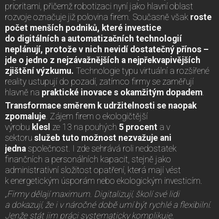
prioritami, přičemž robotizaci nyní jako hlavní oblast
rozvoje označuje již polovina firem. Současně však
roste
počet menších podniků, které investice
do digitálních a automatizačních technologií
neplánují,
protože v nich nevidí dostatečný přínos –
jde o jedno z nejzávažnějších a nejpřekvapivějších
zjištění výzkumu.
Technologie typu virtuální a rozšířené
reality ustupují do pozadí, zatímco firmy se zaměřují
hlavně na
praktické inovace s okamžitým dopadem
.
Transformace směrem k udržitelnosti se naopak
zpomaluje
. Zájem firem o ekologičtější
výrobu
klesl
ze 13 na pouhých
5 procent
a v
sektoru
služeb tuto možnost nezvažuje ani
jedna
společnost. I zde sehrává roli nedostatek
finančních a personálních kapacit, stejně jako
administrativní složitost opatření, která mají vést
k energetickým úsporám nebo ekologickým investicím.
„Firmy dělají maximum. Digitalizují, školí své lidi
a dokazují, že i v náročné době umí být rychlé a flexibilní.
Jenže stát jim práci systematicky komplikuje.