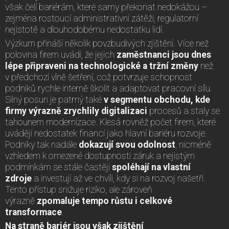
však čelí bariérám, které samy překonat nedokážou –
zejména rostoucí administrativní zátěži, regulatorní
nejistotě a dlouhodobému nedostatku lidí.
Výzkum přináší několik povzbudivých zjištění. Více než
polovina firem uvádí, že jejich
zaměstnanci jsou dnes
lépe připraveni na technologické a tržní změny
než
v předchozí vlně šetření, což potvrzuje schopnost
podniků rychle interně školit a adaptovat pracovní sílu.
Silný posun je patrný také
v segmentu obchodu, kde
firmy výrazně zrychlily digitalizaci
procesů a staly se
tahounem modernizace. Klesá rovněž počet firem, které
uvádějí nedostatek financí jako hlavní bariéru rozvoje.
Podniky tak nadále
dokazují svou odolnost
, nicméně
vzhledem k omezené dostupnosti záruk a nejistým
podmínkám se stále častěji
spoléhají na vlastní
zdroje
a investují až ve chvíli, kdy si na rozvoj našetří.
Tento přístup snižuje riziko, ale zároveň
výrazně
zpomaluje tempo růstu i celkové
transformace
.
Na straně bariér jsou však zjištění