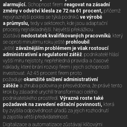
alarmující.
Schopnost firem
reagovat na zásadní
změny v odvětví klesla ze 72 na 61 procent,
přičemž
nejvýraznější pokles se týká podniků
ve výrobě
a průmyslu,
tedy v sektorech, kde jsou adaptační
procesy nejnákladnější. Největší překážkou
zůstává
nedostatek kvalifikovaných pracovníků
, který
se oproti minulému roku ještě
prohloubil
.
Ještě
závažnějším problémem je však rostoucí
administrativní a regulatorní zátěž
: podnikatelé hlásí
vyšší míru nejistoty, nepřehledná pravidla a časové
náklady, které brání rozvoji firem i jejich schopnosti
investovat. Až 45 procent firem proto
požaduje
okamžité snížení administrativní
zátěže
a zhruba polovina je přesvědčena, že právě tento
krok by zásadně urychlil transformaci celého
podnikatelského prostředí.
Výrazně roste také
požadavek na zavedení editační povinnosti,
která
by zvýšila odpovědnost úřadů za jejich rozhodnutí
a zajistila větší předvídatelnost.
Digitalizace a automatizace zůstávají klíčovými