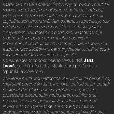
každý den: malé a střední firmy mají obrovskou chuť se
rozvíjet a prokazují mimořádnou odolnost. Potřebují
však více prostoru věnovat se svému byznysu, nikoli
zbytečné administrativě. Samostatnou kapitolou je tlak
na kybernetickou bezpečnost, která se stává jedním
z největších rizik dnešního podnikání. Mastercard je
dlouhodobým partnerem malého podnikání.
Prostřednictvím digitálních nástrojů, sdílení know-how
a spolupráce s klíčovými partnery hledáme reálné cesty,
jak podnikatelům uvolnit ruce a posílit
konkurenceschopnost celého Česka,“
říká
Jana
Lvová,
generální ředitelka Mastercard pro Českou
republiku a Slovensko.
„Výsledky průzkumu jednoznačně ukazují, že české firmy
mají silný potenciál růst a inovovat, pokud se jim podaří
překonat dvě hlavní bariéry: přetížené regulatorní
prostředí a dlouhodobý nedostatek kvalifikované
pracovní síly. Data potvrzují, že podniky mají chuť
investovat a adaptovat se, ale právě tyto faktory
zpomalují jejich rozhodování i schopnost využít nové