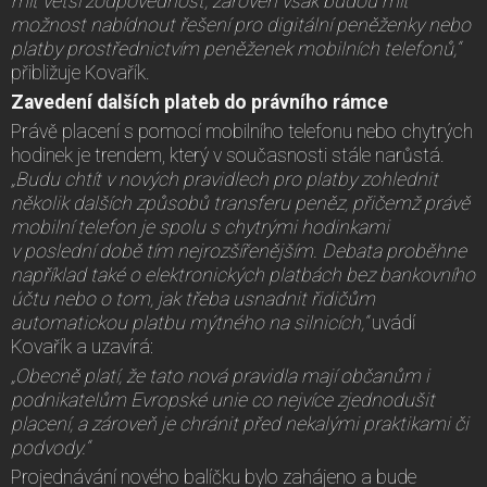
mít větší zodpovědnost, zároveň však budou mít
možnost nabídnout řešení pro digitální peněženky nebo
platby prostřednictvím peněženek mobilních telefonů,“
přibližuje Kovařík.
Zavedení dalších plateb do právního rámce
Právě placení s pomocí mobilního telefonu nebo chytrých
hodinek je trendem, který v současnosti stále narůstá.
„Budu chtít v nových pravidlech pro platby zohlednit
několik dalších způsobů transferu peněz, přičemž právě
mobilní telefon je spolu s chytrými hodinkami
v poslední době tím nejrozšířenějším. Debata proběhne
například také o elektronických platbách bez bankovního
účtu nebo o tom, jak třeba usnadnit řidičům
automatickou platbu mýtného na silnicích,“
uvádí
Kovařík a uzavírá:
„Obecně platí, že tato nová pravidla mají občanům i
podnikatelům Evropské unie co nejvíce zjednodušit
placení, a zároveň je chránit před nekalými praktikami či
podvody.“
Projednávání nového balíčku bylo zahájeno a bude