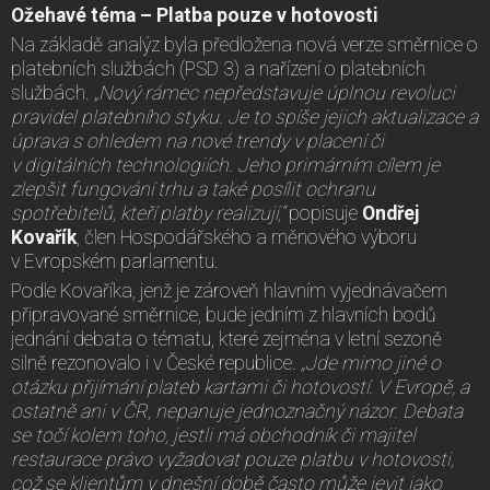
Ožehavé téma – Platba pouze v hotovosti
Na základě analýz byla předložena nová verze směrnice o
platebních službách (PSD 3) a nařízení o platebních
službách.
„Nový rámec nepředstavuje úplnou revoluci
pravidel platebního styku. Je to spíše jejich aktualizace a
úprava s ohledem na nové trendy v placení či
v digitálních technologiích. Jeho primárním cílem je
zlepšit fungování trhu a také posílit ochranu
spotřebitelů, kteří platby realizují,“
popisuje
Ondřej
Kovařík
, člen Hospodářského a měnového výboru
v Evropském parlamentu.
Podle Kovaříka, jenž je zároveň hlavním vyjednávačem
připravované směrnice, bude jedním z hlavních bodů
jednání debata o tématu, které zejména v letní sezoně
silně rezonovalo i v České republice.
„Jde mimo jiné o
otázku přijímání plateb kartami či hotovostí. V Evropě, a
ostatně ani v ČR, nepanuje jednoznačný názor. Debata
se točí kolem toho, jestli má obchodník či majitel
restaurace právo vyžadovat pouze platbu v hotovosti,
což se klientům v dnešní době často může jevit jako