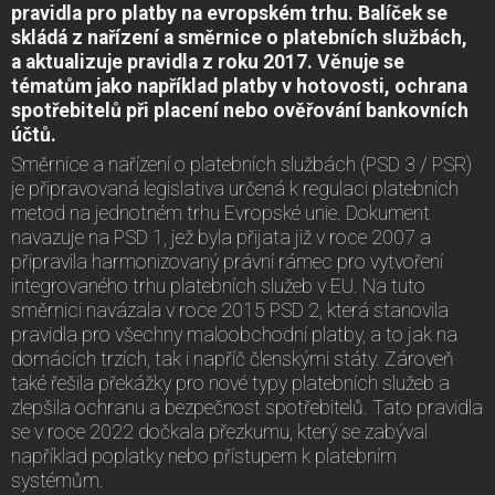
pravidla pro platby na evropském trhu. Balíček se
skládá z nařízení a směrnice o platebních službách,
a aktualizuje pravidla z roku 2017. Věnuje se
tématům jako například platby v hotovosti, ochrana
spotřebitelů při placení nebo ověřování bankovních
účtů.
Směrnice a nařízení o platebních službách (PSD 3 / PSR)
je připravovaná legislativa určená k regulaci platebních
metod na jednotném trhu Evropské unie. Dokument
navazuje na PSD 1, jež byla přijata již v roce 2007 a
připravila harmonizovaný právní rámec pro vytvoření
integrovaného trhu platebních služeb v EU. Na tuto
směrnici navázala v roce 2015 PSD 2, která stanovila
pravidla pro všechny maloobchodní platby, a to jak na
domácích trzích, tak i napříč členskými státy. Zároveň
také řešila překážky pro nové typy platebních služeb a
zlepšila ochranu a bezpečnost spotřebitelů. Tato pravidla
se v roce 2022 dočkala přezkumu, který se zabýval
například poplatky nebo přístupem k platebním
systémům.