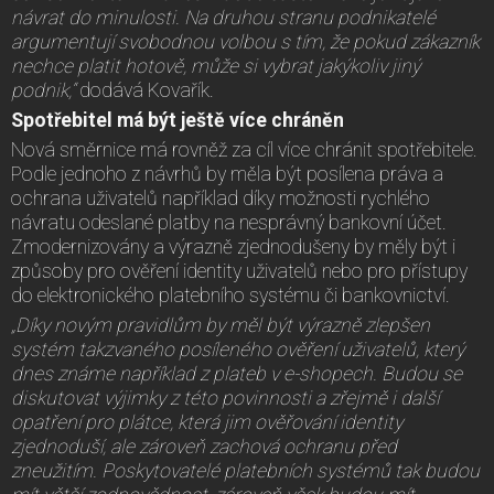
návrat do minulosti. Na druhou stranu podnikatelé
argumentují svobodnou volbou s tím, že pokud zákazník
nechce platit hotově, může si vybrat jakýkoliv jiný
podnik,“
dodává Kovařík.
Spotřebitel má být ještě více chráněn
Nová směrnice má rovněž za cíl více chránit spotřebitele.
Podle jednoho z návrhů by měla být posílena práva a
ochrana uživatelů například díky možnosti rychlého
návratu odeslané platby na nesprávný bankovní účet.
Zmodernizovány a výrazně zjednodušeny by měly být i
způsoby pro ověření identity uživatelů nebo pro přístupy
do elektronického platebního systému či bankovnictví.
„Díky novým pravidlům by měl být výrazně zlepšen
systém takzvaného posíleného ověření uživatelů, který
dnes známe například z plateb v e-shopech. Budou se
diskutovat výjimky z této povinnosti a zřejmě i další
opatření pro plátce, která jim ověřování identity
zjednoduší, ale zároveň zachová ochranu před
zneužitím. Poskytovatelé platebních systémů tak budou