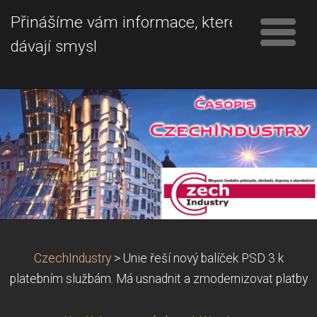
Přinášíme vám informace, které
dávají smysl
CzechIndustry
>
Unie řeší nový balíček PSD 3 k
platebním službám. Má usnadnit a zmodernizovat platby